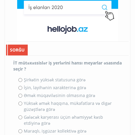
SORĞU
İT mütəxəssislər iş yerlərini hansı meyarlar əsasında
seçir ?
Şirkətin yüksək statusuna görə
İşin, layihənin xarakterinə görə
Əmək müqaviləsinin olmasına görə
Yüksək əmək haqqına, mükafatlara və digər
güzəştlərə görə
Gələcək karyerası üçün əhəmiyyət kəsb
etdiyinə görə
Maraqlı, işgüzar kollektivə görə