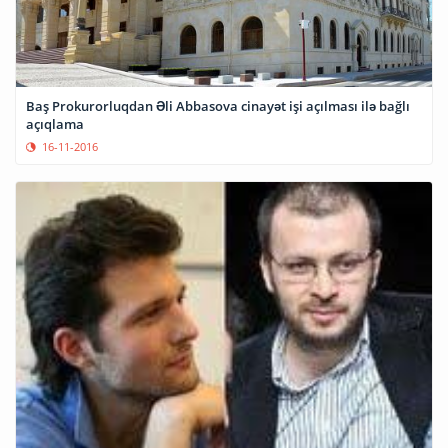
Baş Prokurorluqdan Əli Abbasova cinayət işi açılması ilə bağlı
açıqlama
16-11-2016