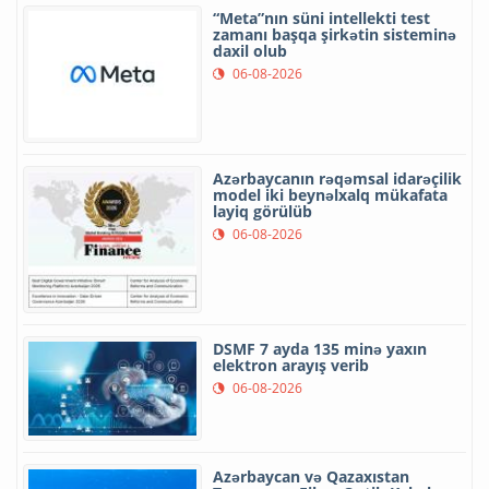
“Meta”nın süni intellekti test
zamanı başqa şirkətin sisteminə
daxil olub
06-08-2026
Azərbaycanın rəqəmsal idarəçilik
model iki beynəlxalq mükafata
layiq görülüb
06-08-2026
DSMF 7 ayda 135 minə yaxın
elektron arayış verib
06-08-2026
Azərbaycan və Qazaxıstan