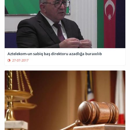
Aztelekom-un sabiq baş direktoru azadlığa buraxılıb
27-07-2017