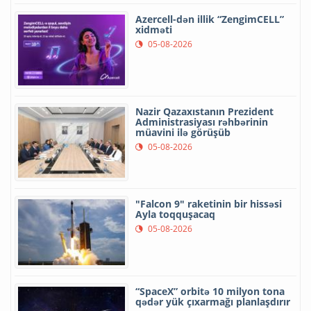
Azercell-dən illik “ZengimCELL”
xidməti
05-08-2026
Nazir Qazaxıstanın Prezident
Administrasiyası rəhbərinin
müavini ilə görüşüb
05-08-2026
"Falcon 9" raketinin bir hissəsi
Ayla toqquşacaq
05-08-2026
“SpaceX” orbitə 10 milyon tona
qədər yük çıxarmağı planlaşdırır