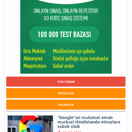
SON XƏBƏR
POPULYAR
YAZARLAR
“Google”un məlumat emalı
mərkəzi Hindistanda etirazlara
səbəb olub