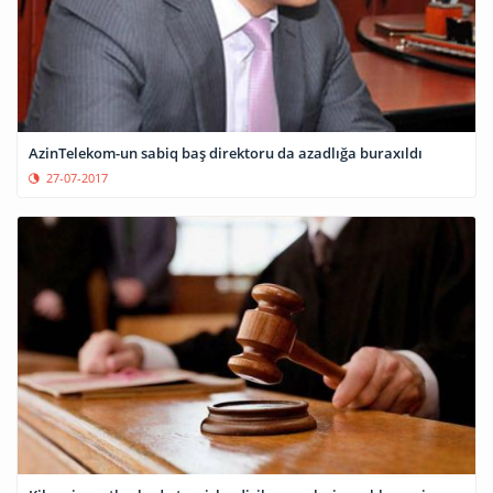
AzinTelekom-un sabiq baş direktoru da azadlığa buraxıldı
27-07-2017