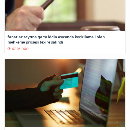
fanat.az saytına qarşı iddia əsasında keçiriləməli olan
məhkəmə prosesi təxirə salındı
07-08-2009