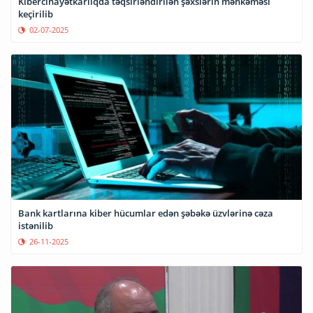
Kibercinayətkarlıqda təqsirləndirilən şəxslərin məhkəməsi
keçirilib
02-07-2025
Bank kartlarına kiber hücumlar edən şəbəkə üzvlərinə cəza
istənilib
26-11-2025