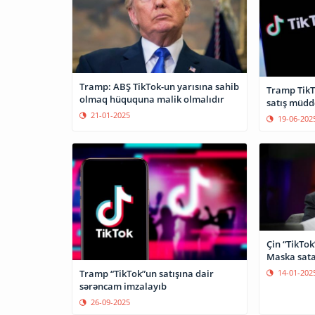
Tramp: ABŞ TikTok-un yarısına sahib
Tramp TikT
olmaq hüququna malik olmalıdır
satış müdd
21-01-2025
19-06-202
Çin “TikTok
Maska sata
Tramp “TikTok”un satışına dair
14-01-202
sərəncam imzalayıb
26-09-2025