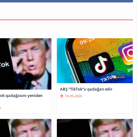
ABŞ “TikTok”u qadağan edir
ok qadağasını yenidən
19-09-2020
5