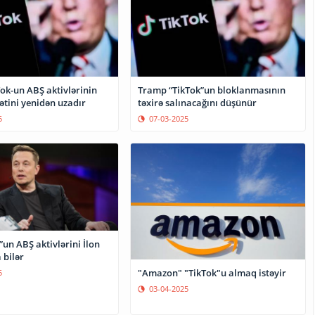
ok-un ABŞ aktivlərinin
Tramp “TikTok”un bloklanmasının
ətini yenidən uzadır
təxirə salınacağını düşünür
5
07-03-2025
”un ABŞ aktivlərini İlon
 bilər
"Amazon" "TikTok"u almaq istəyir
5
03-04-2025