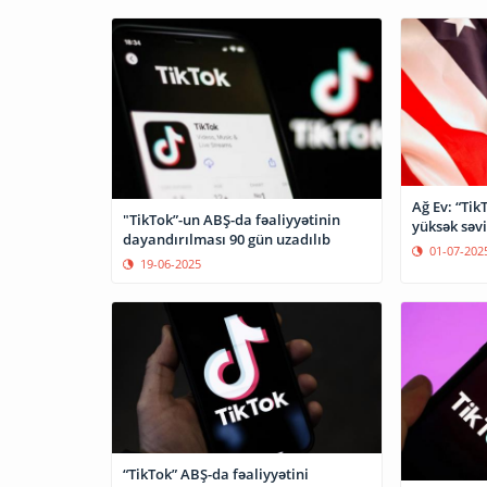
Ağ Ev: “Tik
"TikTok”-un ABŞ-da fəaliyyətinin
yüksək səv
dayandırılması 90 gün uzadılıb
01-07-202
19-06-2025
“TikTok” ABŞ-da fəaliyyətini