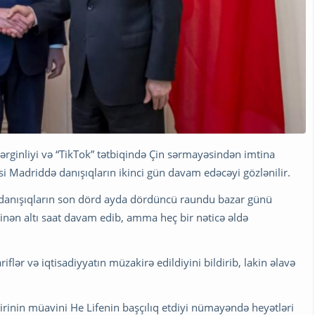
ərginliyi və “TikTok” tətbiqində Çin sərmayəsindən imtina
si Madriddə danışıqların ikinci gün davam edəcəyi gözlənilir.
 danışıqların son dörd ayda dördüncü raundu bazar günü
xminən altı saat davam edib, amma heç bir nəticə əldə
flər və iqtisadiyyatın müzakirə edildiyini bildirib, lakin əlavə
irinin müavini He Lifenin başçılıq etdiyi nümayəndə heyətləri