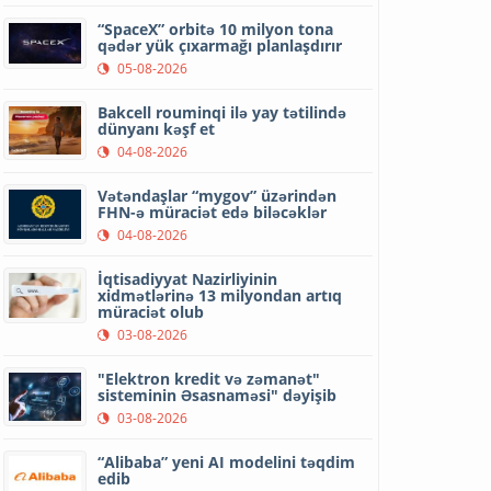
“SpaceX” orbitə 10 milyon tona
qədər yük çıxarmağı planlaşdırır
05-08-2026
Bakcell rouminqi ilə yay tətilində
dünyanı kəşf et
04-08-2026
Vətəndaşlar “mygov” üzərindən
FHN-ə müraciət edə biləcəklər
04-08-2026
İqtisadiyyat Nazirliyinin
xidmətlərinə 13 milyondan artıq
müraciət olub
03-08-2026
"Elektron kredit və zəmanət"
sisteminin Əsasnaməsi" dəyişib
03-08-2026
“Alibaba” yeni AI modelini təqdim
edib