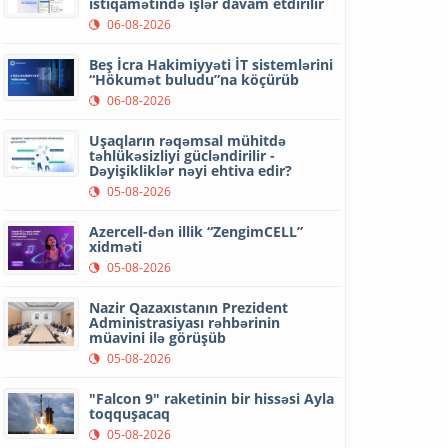
istiqamətində işlər davam etdirilir
06-08-2026
Beş İcra Hakimiyyəti İT sistemlərini
“Hökumət buludu”na köçürüb
06-08-2026
Uşaqların rəqəmsal mühitdə
təhlükəsizliyi gücləndirilir -
Dəyişikliklər nəyi ehtiva edir?
05-08-2026
Azercell-dən illik “ZengimCELL”
xidməti
05-08-2026
Nazir Qazaxıstanın Prezident
Administrasiyası rəhbərinin
müavini ilə görüşüb
05-08-2026
"Falcon 9" raketinin bir hissəsi Ayla
toqquşacaq
05-08-2026