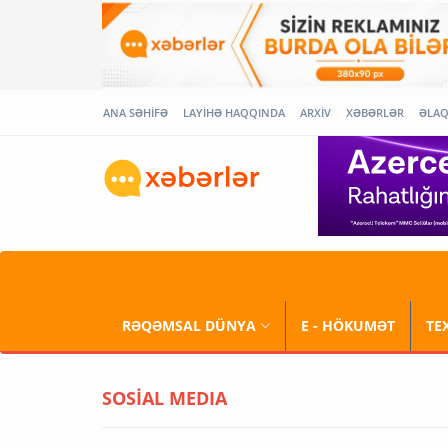
ANA SƏHİFƏ
LAYİHƏ HAQQINDA
ARXİV
XƏBƏRLƏR
ƏLA
RƏQƏMSAL DÜNYA
E - HÖKUMƏT
TE
SOSİAL MEDIA