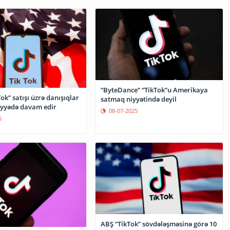
“ByteDance” “TikTok”u Amerikaya
Tok” satışı üzrə danışıqlar
satmaq niyyətində deyil
iyyədə davam edir
08-07-2025
5
ABŞ “TikTok” sövdələşməsinə görə 10