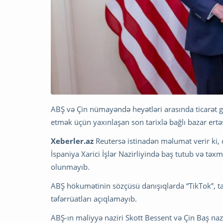
ABŞ və Çin nümayəndə heyətləri arasında ticarət g
etmək üçün yaxınlaşan son tarixlə bağlı bazar ertə
Xeberler.az
Reutersə istinadən məlumat verir ki,
İspaniya Xarici İşlər Nazirliyində baş tutub və tə
olunmayıb.
ABŞ hökumətinin sözçüsü danışıqlarda “TikTok”, tari
təfərrüatları açıqlamayıb.
ABŞ-ın maliyyə naziri Skott Bessent və Çin Baş naz