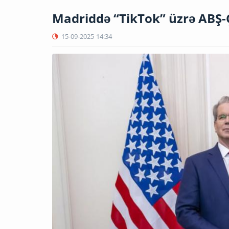
Madriddə “TikTok” üzrə ABŞ-Ç
15-09-2025
14:34