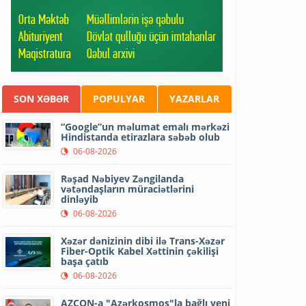
SON XƏBƏR
POPULYAR
YAZARLAR
“Google”un məlumat emalı mərkəzi
Hindistanda etirazlara səbəb olub
06-08-2026
Rəşad Nəbiyev Zəngilanda
vətəndaşların müraciətlərini
dinləyib
06-08-2026
Xəzər dənizinin dibi ilə Trans-Xəzər
Fiber-Optik Kabel Xəttinin çəkilişi
başa çatıb
06-08-2026
AZCON-a "Azərkosmos"la bağlı yeni