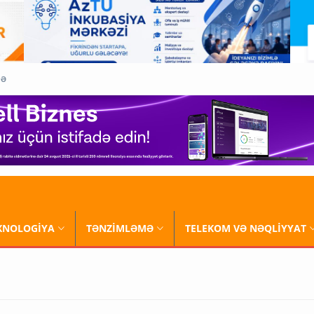
QƏ
XNOLOGİYA
TƏNZİMLƏMƏ
TELEKOM VƏ NƏQLİYYAT