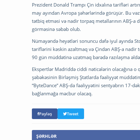
Prezident Donald Trampı Çin idxalına tarifləri artı
may ayından Avropa şəhərlərində görüşür. Bu vəzi
tətbiq etməsi və nadir torpaq metallarının ABŞ-a 
görməsinə səbəb olub.
Nümayəndə heyətləri sonuncu dəfə iyul ayında St
tariflərini kəskin azaltmaq və Çindən ABŞ-a nadir t
90 gün müddətinə uzatmaq barədə razılaşma əldə
Ekspertlər Madriddə ciddi nəticələrin olacağına o 
şəbəkəsinin Birləşmiş Ştatlarda fəaliyyət müddətinin
“ByteDance” ABŞ-da fəaliyyətini sentyabrın 17-dək 
bağlanmağa məcbur olacaq.
Paylaş
Tweet
ŞƏRHLƏR