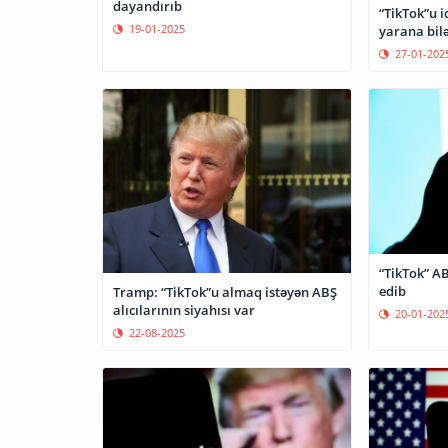
dayandırıb
“TikTok”u i
19-01-2025
yarana bil
27-01-202
“TikTok” AB
edib
Tramp: “TikTok”u almaq istəyən ABŞ
alıcılarının siyahısı var
20-01-202
22-08-2025