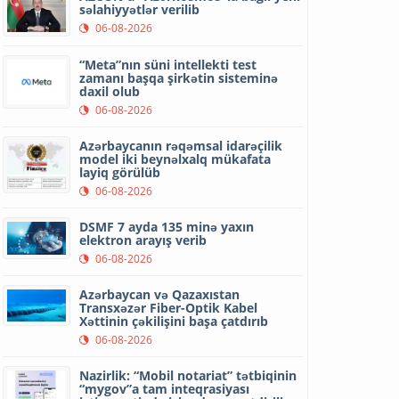
səlahiyyətlər verilib
06-08-2026
“Meta”nın süni intellekti test
zamanı başqa şirkətin sisteminə
daxil olub
06-08-2026
Azərbaycanın rəqəmsal idarəçilik
model iki beynəlxalq mükafata
layiq görülüb
06-08-2026
DSMF 7 ayda 135 minə yaxın
elektron arayış verib
06-08-2026
Azərbaycan və Qazaxıstan
Transxəzər Fiber-Optik Kabel
Xəttinin çəkilişini başa çatdırıb
06-08-2026
Nazirlik: “Mobil notariat” tətbiqinin
“mygov”a tam inteqrasiyası