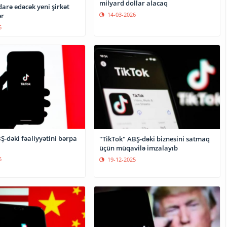
milyard dollar alacaq
darə edəcək yeni şirkət
14-03-2026
ər
5
Ş-dəki fəaliyyətini bərpa
"TikTok" ABŞ-dəki biznesini satmaq
üçün müqavilə imzalayıb
5
19-12-2025