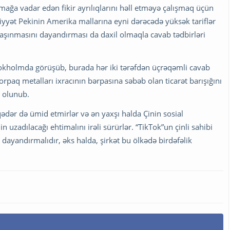
rmağa vadar edən fikir ayrılıqlarını həll etməyə çalışmaq üçün
yyət Pekinin Amerika mallarına eyni dərəcədə yüksək tariflər
daşınmasını dayandırması da daxil olmaqla cavab tədbirləri
okholmda görüşüb, burada hər iki tərəfdən üçrəqəmli cavab
orpaq metalları ixracının bərpasına səbəb olan ticarət barışığını
 olunub.
qədər də ümid etmirlər və ən yaxşı halda Çinin sosial
 uzadılacağı ehtimalını irəli sürürlər. “TikTok”un çinli sahibi
dayandırmalıdır, əks halda, şirkət bu ölkədə birdəfəlik