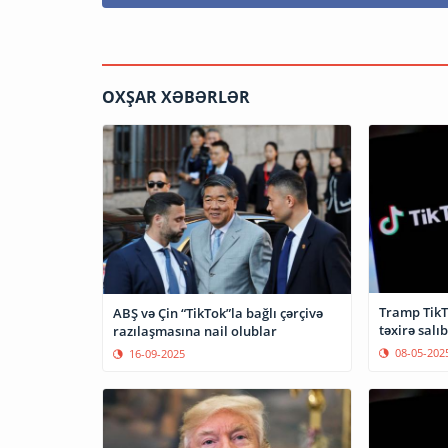
OXŞAR XƏBƏRLƏR
Tramp TikT
ABŞ və Çin “TikTok”la bağlı çərçivə
təxirə salıb
razılaşmasına nail olublar
08-05-202
16-09-2025