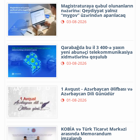
Magistraturaya qəbul olunanların
nəzərinə: Qeydiyyat yalnız
“mygov” üzərindən aparılacaq
03-08-2026
Qarabağda bu il 3 400-ə yaxın
yeni abunəçi telekommunikasiya
xidmətlərinə qoşulub
03-08-2026
1 Avqust - Azərbaycan Əlifbası və
Azərbaycan Dili Günüdür
01-08-2026
KOBİA və Türk Ticarət Mərkəzi
arasında Memorandum
imzalanıb