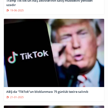
Tramp TikTok-un ABŞ aktivlərinin satış müddətini yenidən
uzadır
19-06-2025
ABŞ-da “TikTok”un bloklanması 75 günlük təxirə salınıb
21-01-2025