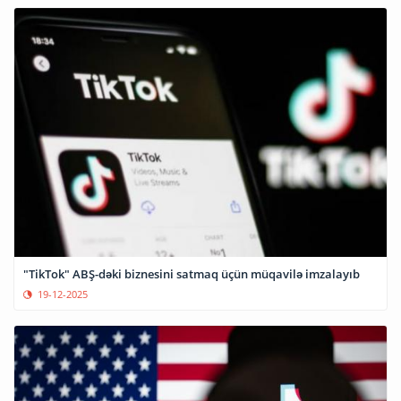
"TikTok" ABŞ-dəki biznesini satmaq üçün müqavilə imzalayıb
19-12-2025