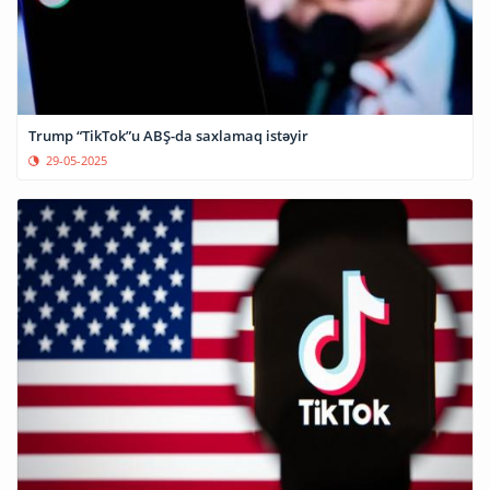
Trump “TikTok”u ABŞ-da saxlamaq istəyir
29-05-2025