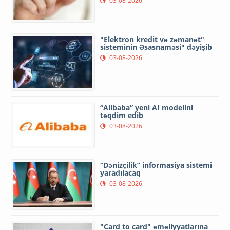
03-08-2026
"Elektron kredit və zəmanət"
sisteminin Əsasnaməsi" dəyişib
03-08-2026
“Alibaba” yeni AI modelini
təqdim edib
03-08-2026
“Dənizçilik” informasiya sistemi
yaradılacaq
03-08-2026
"Card to card" əməliyyatlarına