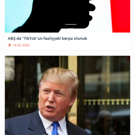
ABŞ-də "TikTok"un fəaliyyəti bərpa olunub
14-02-2025