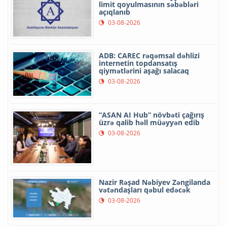
limit qoyulmasının səbəbləri
açıqlanıb
03-08-2026
ADB: CAREC rəqəmsal dəhlizi
internetin topdansatış
qiymətlərini aşağı salacaq
03-08-2026
“ASAN AI Hub” növbəti çağırış
üzrə qalib həll müəyyən edib
03-08-2026
Nazir Rəşad Nəbiyev Zəngilanda
vətəndaşları qəbul edəcək
03-08-2026