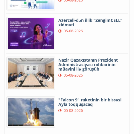
05-08-2026
Azercell-dən illik “ZengimCELL”
xidməti
05-08-2026
Nazir Qazaxıstanın Prezident
Administrasiyası rəhbərinin
müavini ilə görüşüb
05-08-2026
"Falcon 9" raketinin bir hissəsi
Ayla toqquşacaq
05-08-2026