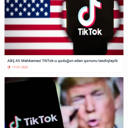
ABŞ Ali Məhkəməsi TikTok-u qadağan edən qanunu təsdiqləyib
17-01-2025