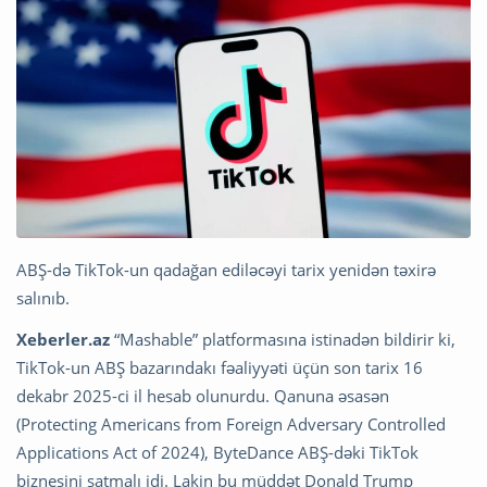
ABŞ-də TikTok-un qadağan ediləcəyi tarix yenidən təxirə
salınıb.
Xeberler.az
“Mashable” platformasına istinadən bildirir ki,
TikTok-un ABŞ bazarındakı fəaliyyəti üçün son tarix 16
dekabr 2025-ci il hesab olunurdu. Qanuna əsasən
(Protecting Americans from Foreign Adversary Controlled
Applications Act of 2024), ByteDance ABŞ-dəki TikTok
biznesini satmalı idi. Lakin bu müddət Donald Trump