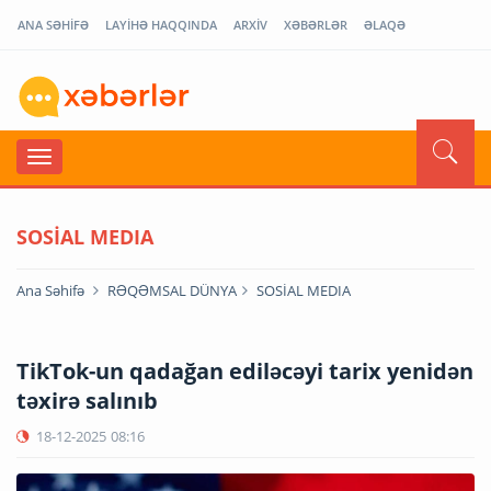
ANA SƏHİFƏ
LAYİHƏ HAQQINDA
ARXİV
XƏBƏRLƏR
ƏLAQƏ
SOSİAL MEDIA
Ana Səhifə
RƏQƏMSAL DÜNYA
SOSİAL MEDIA
TikTok-un qadağan ediləcəyi tarix yenidən
təxirə salınıb
18-12-2025
08:16