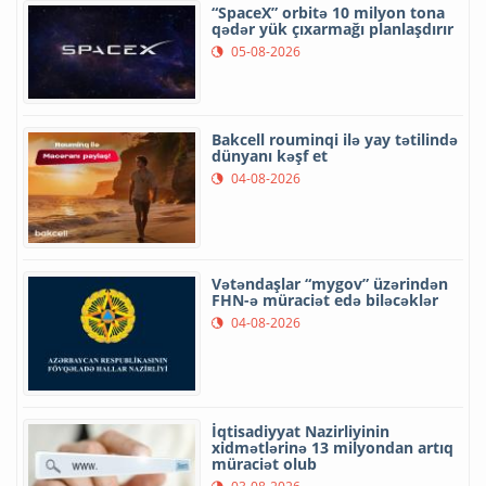
“SpaceX” orbitə 10 milyon tona
qədər yük çıxarmağı planlaşdırır
05-08-2026
Bakcell rouminqi ilə yay tətilində
dünyanı kəşf et
04-08-2026
Vətəndaşlar “mygov” üzərindən
FHN-ə müraciət edə biləcəklər
04-08-2026
İqtisadiyyat Nazirliyinin
xidmətlərinə 13 milyondan artıq
müraciət olub