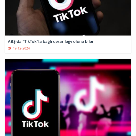
ABŞ-da "TikTok"la bağlı qərar ləğv oluna bilər
19-12-2024