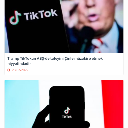
Tramp TikTokun ABŞ-də taleyini Çinlə müzakirə etmək
niyyətindədir
20-02-2025