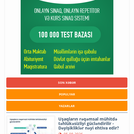
SON XƏBƏR
POPULYAR
YAZARLAR
Uşaqların rəqəmsal mühitdə
təhlükəsizliyi gücləndirilir -
Dəyişikliklər nəyi ehtiva edir?