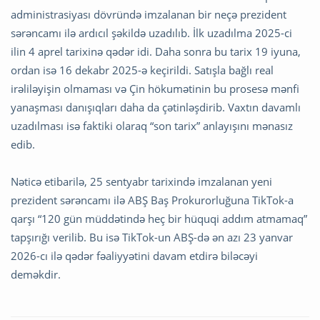
administrasiyası dövründə imzalanan bir neçə prezident
sərəncamı ilə ardıcıl şəkildə uzadılıb. İlk uzadılma 2025-ci
ilin 4 aprel tarixinə qədər idi. Daha sonra bu tarix 19 iyuna,
ordan isə 16 dekabr 2025-ə keçirildi. Satışla bağlı real
irəliləyişin olmaması və Çin hökumətinin bu prosesə mənfi
yanaşması danışıqları daha da çətinləşdirib. Vaxtın davamlı
uzadılması isə faktiki olaraq “son tarix” anlayışını mənasız
edib.
Nəticə etibarilə, 25 sentyabr tarixində imzalanan yeni
prezident sərəncamı ilə ABŞ Baş Prokurorluğuna TikTok-a
qarşı “120 gün müddətində heç bir hüquqi addım atmamaq”
tapşırığı verilib. Bu isə TikTok-un ABŞ-də ən azı 23 yanvar
2026-cı ilə qədər fəaliyyətini davam etdirə biləcəyi
deməkdir.