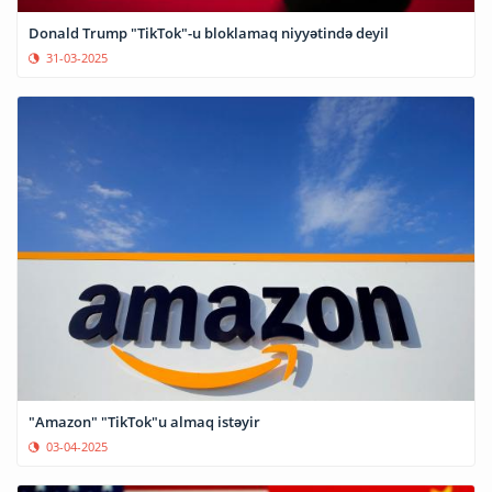
Donald Trump "TikTok"-u bloklamaq niyyətində deyil
31-03-2025
"Amazon" "TikTok"u almaq istəyir
03-04-2025