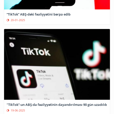
“TikTok” ABŞ-dəki fəaliyyətini bərpa edib
20-01-2025
"TikTok”-un ABŞ-da fəaliyyətinin dayandırılması 90 gün uzadılıb
19-06-2025