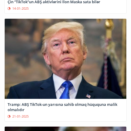
Çin “TikTok”un ABŞ aktivlərini İlon Maska sata bilər
14-01-2025
Tramp: ABŞ TikTok-un yarısına sahib olmaq hüququna malik
olmalıdır
21-01-2025