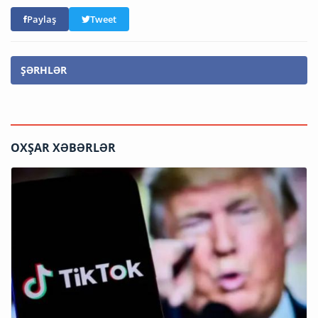
Paylaş
Tweet
ŞƏRHLƏR
OXŞAR XƏBƏRLƏR