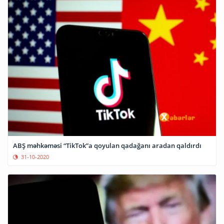
ABŞ məhkəməsi “TikTok”a qoyulan qadağanı aradan qaldırdı
31-10-2020