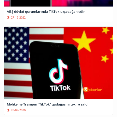
ABŞ dövlət qurumlarında TikTok-u qadağan edir
27-12-2022
Məhkəmə Trampın “TikTok” qadağasını təxirə saldı
28-09-2020