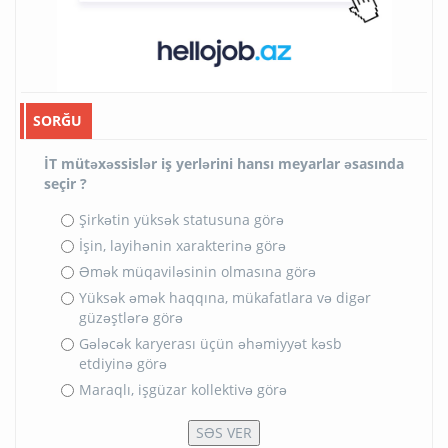
SORĞU
İT mütəxəssislər iş yerlərini hansı meyarlar əsasında
seçir ?
Şirkətin yüksək statusuna görə
İşin, layihənin xarakterinə görə
Əmək müqaviləsinin olmasına görə
Yüksək əmək haqqına, mükafatlara və digər
güzəştlərə görə
Gələcək karyerası üçün əhəmiyyət kəsb
etdiyinə görə
Maraqlı, işgüzar kollektivə görə