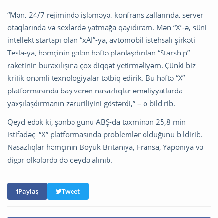
“Mən, 24/7 rejimində işləməyə, konfrans zallarında, server
otaqlarında və sexlərdə yatmağa qayıdıram. Mən “X”-ə, süni
intellekt startapı olan “xAI”-ya, avtomobil istehsalı şirkəti
Tesla-ya, həmçinin gələn həftə planlaşdırılan “Starship”
raketinin buraxılışına çox diqqət yetirməliyəm. Çünki biz
kritik önəmli texnologiyalar tətbiq edirik. Bu həftə “X”
platformasında baş verən nasazlıqlar əməliyyatlarda
yaxşılaşdırmanın zəruriliyini göstərdi,” – o bildirib.
Qeyd edək ki, şənbə günü ABŞ-da təxminən 25,8 min
istifadəçi “X” platformasında problemlər olduğunu bildirib.
Nasazlıqlar həmçinin Böyük Britaniya, Fransa, Yaponiya və
digər ölkələrdə də qeydə alınıb.
Paylaş
Tweet