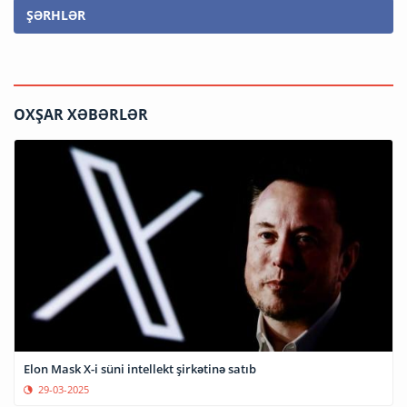
ŞƏRHLƏR
OXŞAR XƏBƏRLƏR
Elon Mask X-i süni intellekt şirkətinə satıb
29-03-2025