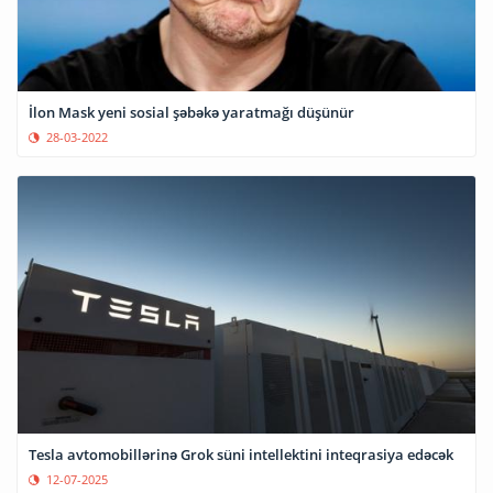
İlon Mask yeni sosial şəbəkə yaratmağı düşünür
28-03-2022
Tesla avtomobillərinə Grok süni intellektini inteqrasiya edəcək
12-07-2025