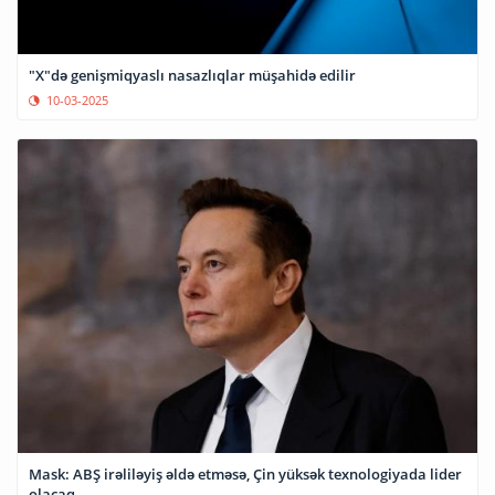
"X"də genişmiqyaslı nasazlıqlar müşahidə edilir
10-03-2025
Mask: ABŞ irəliləyiş əldə etməsə, Çin yüksək texnologiyada lider
olacaq