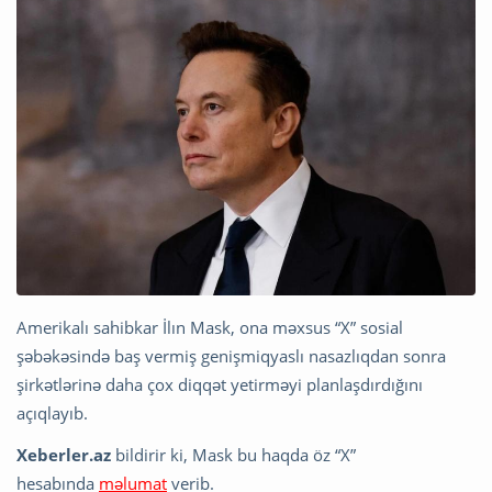
Amerikalı sahibkar İlın Mask, ona məxsus “X” sosial
şəbəkəsində baş vermiş genişmiqyaslı nasazlıqdan sonra
şirkətlərinə daha çox diqqət yetirməyi planlaşdırdığını
açıqlayıb.
Xeberler.az
bildirir ki, Mask bu haqda öz “X”
hesabında
məlumat
verib.