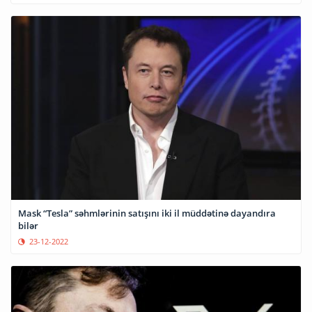
Mask “Tesla” səhmlərinin satışını iki il müddətinə dayandıra
bilər
23-12-2022