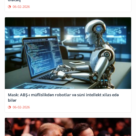
06-02-2026
Mask: ABŞ-ı müflislikdən robotlar və süni intellekt xilas edə
bilər
06-02-2026