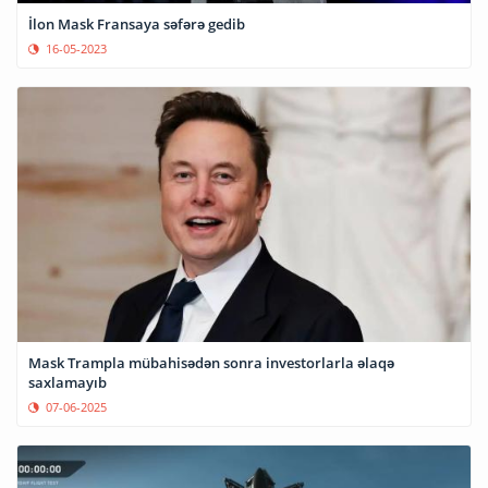
İlon Mask Fransaya səfərə gedib
16-05-2023
Mask Trampla mübahisədən sonra investorlarla əlaqə
saxlamayıb
07-06-2025