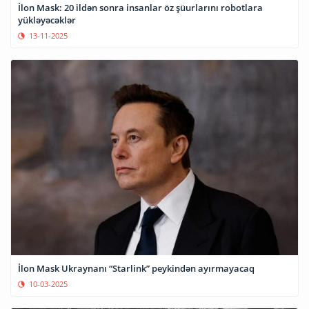
İlon Mask: 20 ildən sonra insanlar öz şüurlarını robotlara
yükləyəcəklər
13-11-2025
İlon Mask Ukraynanı “Starlink” peykindən ayırmayacaq
10-03-2025