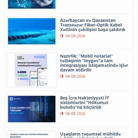
Azərbaycan və Qazaxıstan
Transxəzər Fiber-Optik Kabel
Xəttinin çəkilişini başa çatdırıb
06-08-2026
Nazirlik: “Mobil notariat”
tətbiqinin “mygov”a tam
inteqrasiyası istiqamətində işlər
davam etdirilir
06-08-2026
Beş İcra Hakimiyyəti İT
sistemlərini “Hökumət
buludu”na köçürüb
06-08-2026
Uşaqların rəqəmsal mühitdə