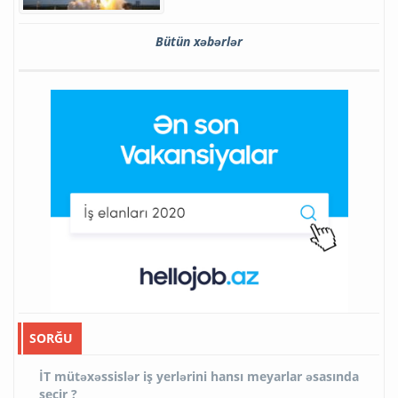
Bütün xəbərlər
SORĞU
İT mütəxəssislər iş yerlərini hansı meyarlar əsasında
seçir ?