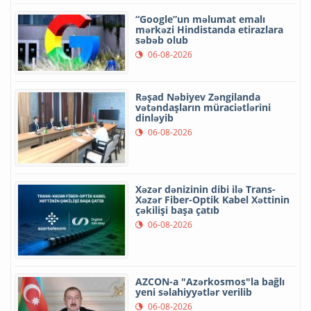
“Google”un məlumat emalı
mərkəzi Hindistanda etirazlara
səbəb olub
06-08-2026
Rəşad Nəbiyev Zəngilanda
vətəndaşların müraciətlərini
dinləyib
06-08-2026
Xəzər dənizinin dibi ilə Trans-
Xəzər Fiber-Optik Kabel Xəttinin
çəkilişi başa çatıb
06-08-2026
AZCON-a "Azərkosmos"la bağlı
yeni səlahiyyətlər verilib
06-08-2026