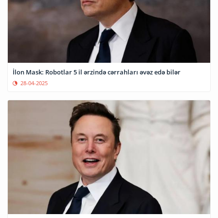
İlon Mask: Robotlar 5 il ərzində cərrahları əvəz edə bilər
28-04-2025