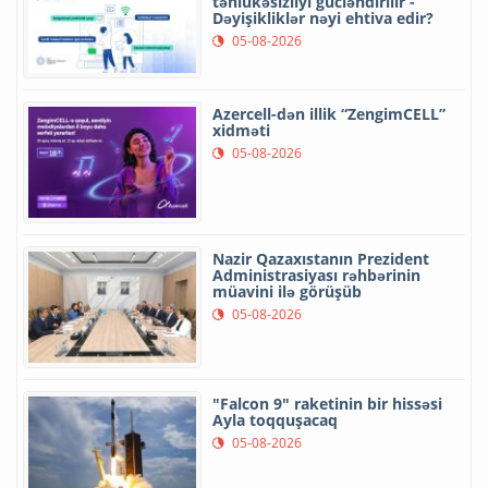
təhlükəsizliyi gücləndirilir -
Dəyişikliklər nəyi ehtiva edir?
05-08-2026
Azercell-dən illik “ZengimCELL”
xidməti
05-08-2026
Nazir Qazaxıstanın Prezident
Administrasiyası rəhbərinin
müavini ilə görüşüb
05-08-2026
"Falcon 9" raketinin bir hissəsi
Ayla toqquşacaq
05-08-2026