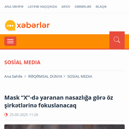
ANA SƏHİFƏ
LAYİHƏ HAQQINDA
ARXİV
XƏBƏRLƏR
ƏLAQƏ
SOSİAL MEDIA
Ana Səhifə
RƏQƏMSAL DÜNYA
SOSİAL MEDIA
Mask “X”-də yaranan nasazlığa görə öz
şirkətlərinə fokuslanacaq
25-05-2025
11:29