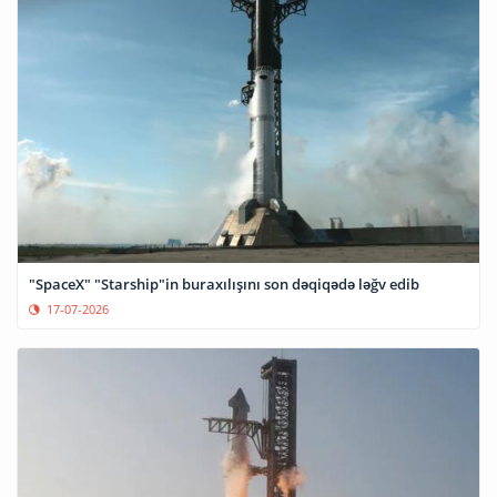
"SpaceX" "Starship"in buraxılışını son dəqiqədə ləğv edib
17-07-2026