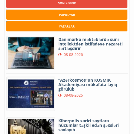
SON XƏBƏR
POPULYAR
YAZARLAR
Danimarka məktəblərdə süni
intellektdən istifadəyə nəzarəti
sərtləşdirir
08-08-2026
“Azərkosmos”un KOSMİK
Akademiyası mükafata layiq
görülüb
08-08-2026
Kiberpolis xarici saytlara
hücumlar təşkil edən şəxsləri
saxlayıb