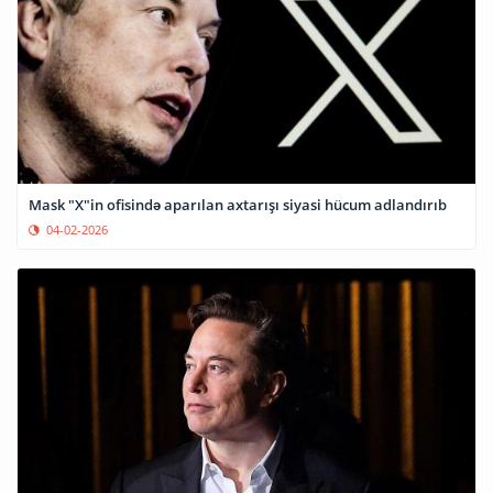
Mask "X"in ofisində aparılan axtarışı siyasi hücum adlandırıb
04-02-2026