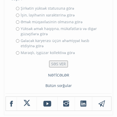
Şirkətin yüksək statusuna görə
İşin, layihənin xarakterinə görə
Əmək müqaviləsinin olmasına görə
Yüksək əmək haqqına, mükafatlara və digər
güzəştlərə görə
Gələcək karyerası üçün əhəmiyyət kəsb
etdiyinə görə
Maraqlı, işgüzar kollektivə görə
NƏTİCƏLƏR
Bütün sorğular