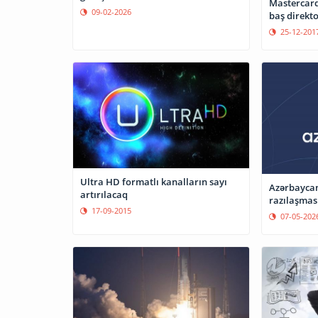
Mastercard
09-02-2026
baş direkto
25-12-201
Ultra HD formatlı kanalların sayı
Azərbaycan
artırılacaq
razılaşmas
17-09-2015
07-05-202