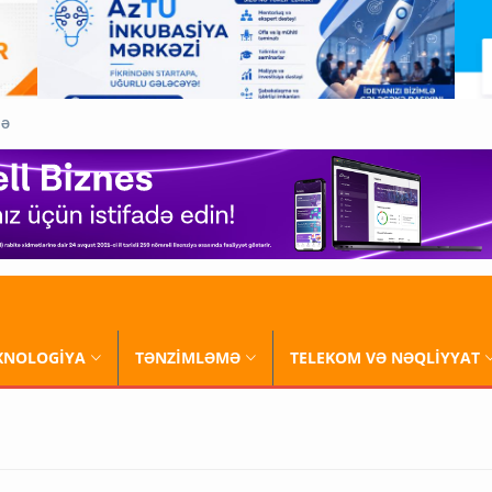
QƏ
XNOLOGİYA
TƏNZİMLƏMƏ
TELEKOM VƏ NƏQLİYYAT