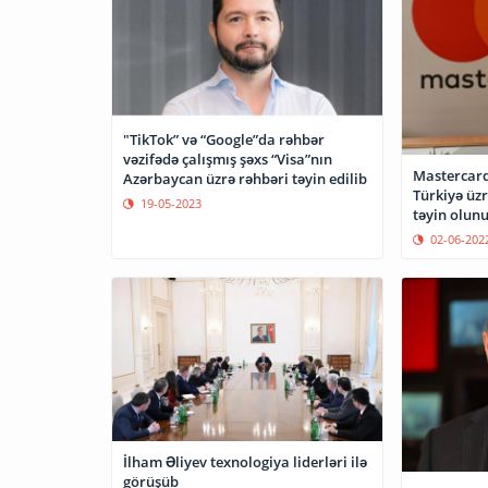
"TikTok” və “Google”da rəhbər
vəzifədə çalışmış şəxs “Visa”nın
Mastercard
Azərbaycan üzrə rəhbəri təyin edilib
Türkiyə üzr
19-05-2023
təyin olun
02-06-202
İlham Əliyev texnologiya liderləri ilə
görüşüb