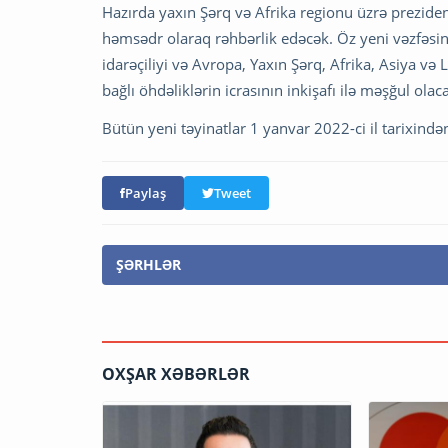
Hazırda yaxın Şərq və Afrika regionu üzrə prezide
həmsədr olaraq rəhbərlik edəcək. Öz yeni vəzfəsində
idarəçiliyi və Avropa, Yaxın Şərq, Afrika, Asiya və 
bağlı öhdəliklərin icrasının inkişafı ilə məşğul olac
Bütün yeni təyinatlar 1 yanvar 2022-ci il tarixind
Paylaş
Tweet
ŞƏRHLƏR
OXŞAR XƏBƏRLƏR