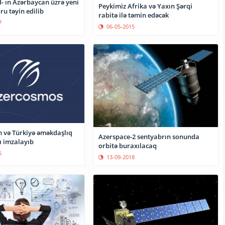
- ın Azərbaycan üzrə yeni
Peykimiz Afrika və Yaxın Şərqi
ru təyin edilib
rabitə ilə təmin edəcək
7
06-05-2015
 və Türkiyə əməkdaşlıq
Azerspace-2 sentyabrın sonunda
ı imzalayıb
orbitə buraxılacaq
6
13-09-2018