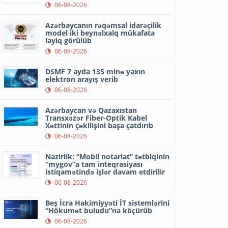
06-08-2026
Azərbaycanın rəqəmsal idarəçilik
model iki beynəlxalq mükafata
layiq görülüb
06-08-2026
DSMF 7 ayda 135 minə yaxın
elektron arayış verib
06-08-2026
Azərbaycan və Qazaxıstan
Transxəzər Fiber-Optik Kabel
Xəttinin çəkilişini başa çatdırıb
06-08-2026
Nazirlik: “Mobil notariat” tətbiqinin
“mygov”a tam inteqrasiyası
istiqamətində işlər davam etdirilir
06-08-2026
Beş İcra Hakimiyyəti İT sistemlərini
“Hökumət buludu”na köçürüb
06-08-2026