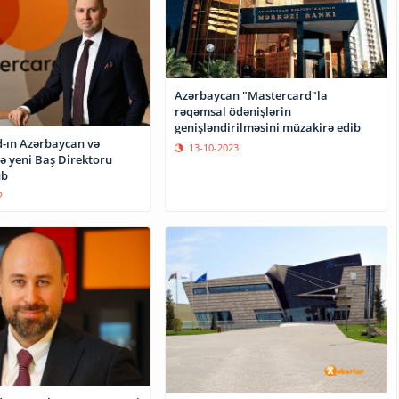
Azərbaycan "Mastercard"la
rəqəmsal ödənişlərin
genişləndirilməsini müzakirə edib
-ın Azərbaycan və
13-10-2023
ə yeni Baş Direktoru
ub
2