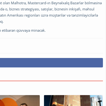
nt olan Malhotra, Mastercard-ın Beynəlxalq Bazarlar bölməsinə
 o, biznes strategiyası, satışlar, biznesin inkişafı, məhsul
Latın Amerikası regionları üzrə müştərilər və tənzimləyicilərlə
aq.
ən etibarən qüvvəyə minəcək.