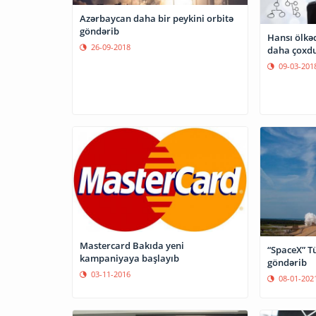
Azərbaycan daha bir peykini orbitə
göndərib
Hansı ölkə
26-09-2018
daha çoxd
09-03-201
Mastercard Bakıda yeni
“SpaceX” T
kampaniyaya başlayıb
göndərib
03-11-2016
08-01-202