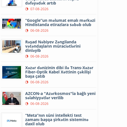
dəfəyədək artıb
07-08-2026
“Google”un məlumat emalı mərkəzi
Hindistanda etirazlara səbəb olub
06-08-2026
Rəşad Nəbiyev Zəngilanda
vətəndaşların müraciətlərini
dinləyib
06-08-2026
Xəzər dənizinin dibi ilə Trans-Xəzər
Fiber-Optik Kabel Xəttinin çəkilişi
başa çatıb
06-08-2026
AZCON-a "Azərkosmos"la bağlı yeni
səlahiyyətlər verilib
06-08-2026
“Meta”nın süni intellekti test
zamanı başqa şirkətin sisteminə
daxil olub