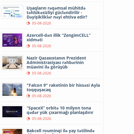
Uşaqların rəqəmsal mühitdə
təhlükəsizliyi gücləndirilir -
Dəyişikliklər nəyi ehtiva edir?
05-08-2026
Azercell-dən illik “ZengimCELL”
xidməti
05-08-2026
Nazir Qazaxıstanın Prezident
Administrasiyası rəhbərinin
müavini ilə görüşüb
05-08-2026
"Falcon 9" raketinin bir hissəsi Ayla
toqquşacaq
05-08-2026
“SpaceX” orbitə 10 milyon tona
qədər yük çıxarmağı planlaşdırır
05-08-2026
Bakcell rouminqi ilə yay tətilində