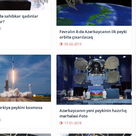
də sahibkar qadınlar
ur?
8
Fevralın 8-də Azərbaycanın ilk peyki
orbitə çıxarılacaq
05-02-2013
ürkiyə peykini kosmosa
Azərbaycanın yeni peykinin hazırlıq
mərhələsi-Foto
1
17-01-2018