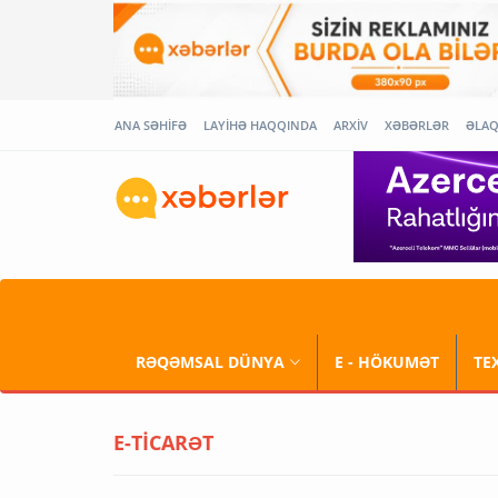
ANA SƏHİFƏ
LAYİHƏ HAQQINDA
ARXİV
XƏBƏRLƏR
ƏLA
RƏQƏMSAL DÜNYA
E - HÖKUMƏT
TE
E-TİCARƏT