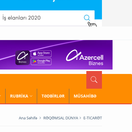
RUBRİKA
TƏDBİRLƏR
MÜSAHİBƏ
Ana Səhifə
RƏQƏMSAL DÜNYA
E-TİCARƏT