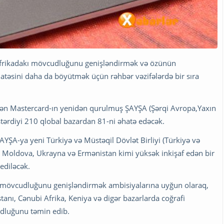
 Afrikadakı mövcudluğunu genişləndirmək və özünün
atəsini daha da böyütmək üçün rəhbər vəzifələrdə bir sıra
xindən Mastercard-ın yenidən qurulmuş ŞAYŞA (Şərqi Avropa,Yaxın
stərdiyi 210 qlobal bazardan 81-ni əhatə edəcək.
AYŞA-ya yeni Türkiyə və Müstəqil Dövlət Birliyi (Türkiyə və
 Moldova, Ukrayna və Ermənistan kimi yüksək inkişaf edən bir
ediləcək.
rli mövcudluğunu genişləndirmək ambisiyalarına uyğun olaraq,
tanı, Cənubi Afrika, Keniya və digər bazarlarda coğrafi
dluğunu təmin edib.