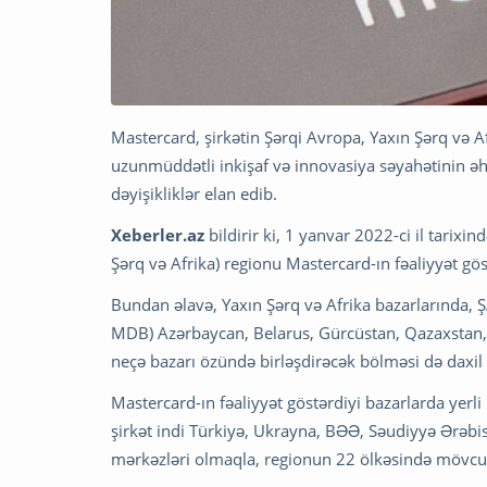
Mastercard, şirkətin Şərqi Avropa, Yaxın Şərq və
uzunmüddətli inkişaf və innovasiya səyahətinin əh
dəyişikliklər elan edib.
Xeberler.az
bildirir ki, 1 yanvar 2022-ci il tari
Şərq və Afrika) regionu Mastercard-ın fəaliyyət gö
Bundan əlavə, Yaxın Şərq və Afrika bazarlarında, Ş
MDB) Azərbaycan, Belarus, Gürcüstan, Qazaxstan,
neçə bazarı özündə birləşdirəcək bölməsi də daxil 
Mastercard-ın fəaliyyət göstərdiyi bazarlarda ye
şirkət indi Türkiyə, Ukrayna, BƏƏ, Səudiyyə Ərəbis
mərkəzləri olmaqla, regionun 22 ölkəsində mövcu