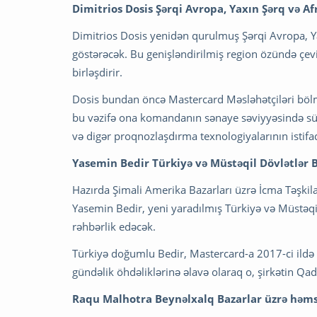
Dimitrios Dosis Şərqi Avropa, Yaxın Şərq və Af
Dimitrios Dosis yenidən qurulmuş Şərqi Avropa, Ya
göstərəcək. Bu genişləndirilmiş region özündə çevi
birləşdirir.
Dosis bundan öncə Mastercard Məsləhətçiləri bölm
bu vəzifə ona komandanın sənaye səviyyəsində sübut
və digər proqnozlaşdırma texnologiyalarının istif
Yasemin Bedir Türkiyə və Müstəqil Dövlətlər 
Hazırda Şimali Amerika Bazarları üzrə İcma Təşkilat
Yasemin Bedir, yeni yaradılmış Türkiyə və Müstəqi
rəhbərlik edəcək.
Türkiyə doğumlu Bedir, Mastercard-a 2017-ci ildə 
gündəlik öhdəliklərinə əlavə olaraq o, şirkətin Qad
Raqu Malhotra Beynəlxalq Bazarlar üzrə həmsəd