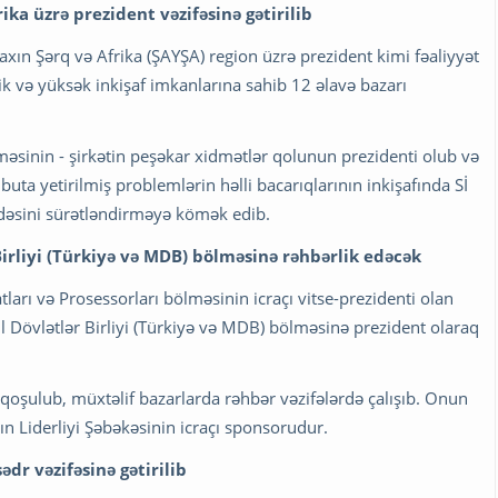
rika üzrə prezident vəzifəsinə
gətirilib
xın Şərq və Afrika (ŞAYŞA) region üzrə prezident kimi fəaliyyət
k və yüksək inkişaf imkanlarına sahib 12 əlavə bazarı
əsinin - şirkətin peşəkar xidmətlər qolunun prezidenti olub və
a yetirilmiş problemlərin həlli bacarıqlarının inkişafında Sİ
adəsini sürətləndirməyə kömək edib.
Birliyi (Türkiyə və MDB) bölməsinə
rəhbərlik edəcək
ları və Prosessorları bölməsinin icraçı vitse-prezidenti olan
l Dövlətlər Birliyi (Türkiyə və MDB) bölməsinə prezident olaraq
qoşulub, müxtəlif bazarlarda rəhbər vəzifələrdə çalışıb. Onun
ın Liderliyi Şəbəkəsinin icraçı sponsorudur.
r vəzifəsinə gətirilib