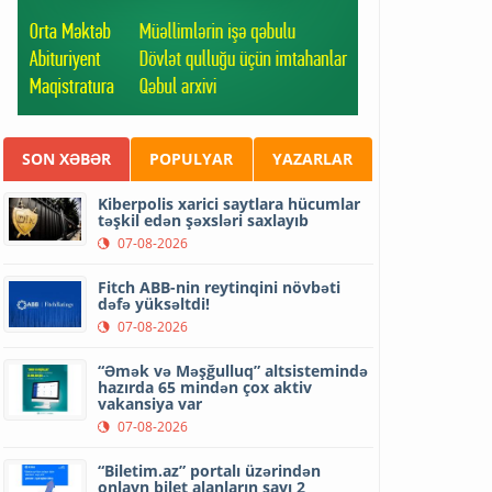
SON XƏBƏR
POPULYAR
YAZARLAR
Kiberpolis xarici saytlara hücumlar
təşkil edən şəxsləri saxlayıb
07-08-2026
Fitch ABB-nin reytinqini növbəti
dəfə yüksəltdi!
07-08-2026
“Əmək və Məşğulluq” altsistemində
hazırda 65 mindən çox aktiv
vakansiya var
07-08-2026
“Biletim.az” portalı üzərindən
onlayn bilet alanların sayı 2