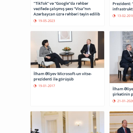
"TikTok” və “Google”da rəhbər
Prezident: “Peykimi
vəzifədə çalışmış şəxs “Visa”nın
infrastrukt
Azərbaycan üzrə rəhbəri təyin edilib
13-02-201
19-05-2023
İlham Əliyev Microsoft-un vitse-
prezidenti ilə görüşüb
19-01-2017
İlham Əliye
şirkətinin 
21-01-202