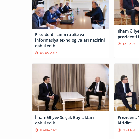
İlham Əliye
Prezident İranın rabitə və
prezidenti 
informasiya texnologiyaları nazirini
13-03-201
qəbul edib
03-08-2016
Prezident: 
İlham Əliyev Selçuk Bayraktarı
biridir”
qəbul edib
30-11-201
03-04-2023