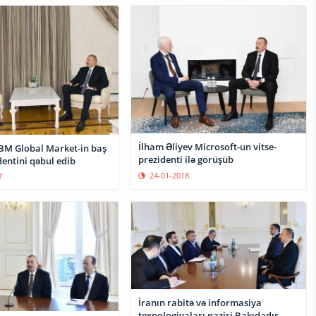
İlham Əliyev Microsoft-un vitse-
IBM Global Market-in baş
prezidenti ilə görüşüb
dentini qəbul edib
24-01-2018
7
İranın rabitə və informasiya
texnologiyaları naziri Bakıdadır