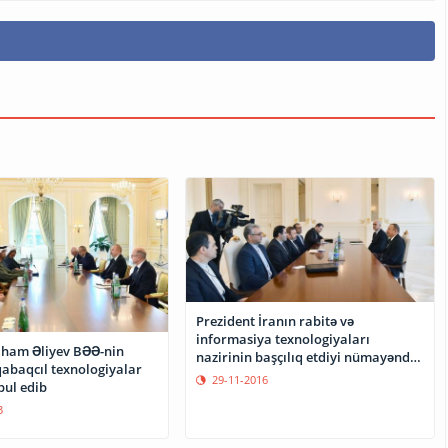
Prezident İranın rabitə və
informasiya texnologiyaları
İlham Əliyev BƏƏ-nin
nazirinin başçılıq etdiyi nümayəndə
qabaqcıl texnologiyalar
heyətini qəbul edib
29-11-2016
bul edib
3