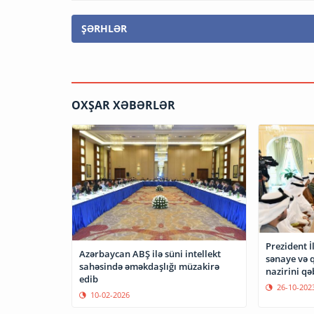
ŞƏRHLƏR
OXŞAR XƏBƏRLƏR
Prezident 
Azərbaycan ABŞ ilə süni intellekt
sənaye və 
sahəsində əməkdaşlığı müzakirə
nazirini qə
edib
26-10-202
10-02-2026