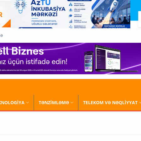
QƏ
XNOLOGİYA
TƏNZİMLƏMƏ
TELEKOM VƏ NƏQLİYYAT