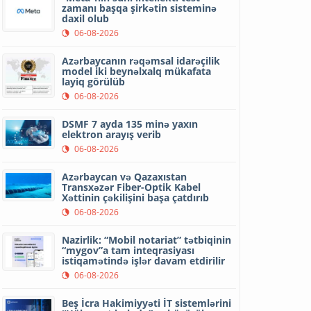
zamanı başqa şirkətin sisteminə
daxil olub
06-08-2026
Azərbaycanın rəqəmsal idarəçilik
model iki beynəlxalq mükafata
layiq görülüb
06-08-2026
DSMF 7 ayda 135 minə yaxın
elektron arayış verib
06-08-2026
Azərbaycan və Qazaxıstan
Transxəzər Fiber-Optik Kabel
Xəttinin çəkilişini başa çatdırıb
06-08-2026
Nazirlik: “Mobil notariat” tətbiqinin
“mygov”a tam inteqrasiyası
istiqamətində işlər davam etdirilir
06-08-2026
Beş İcra Hakimiyyəti İT sistemlərini