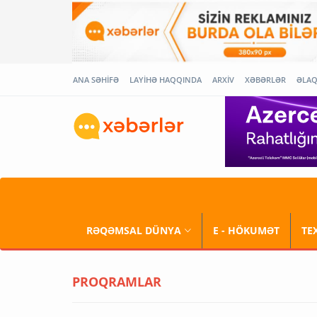
ANA SƏHİFƏ
LAYİHƏ HAQQINDA
ARXİV
XƏBƏRLƏR
ƏLA
RƏQƏMSAL DÜNYA
E - HÖKUMƏT
TE
PROQRAMLAR