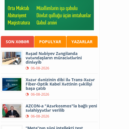
SON XƏBƏR
POPULYAR
YAZARLAR
Rəşad Nəbiyev Zəngilanda
vətəndaşların müraciətlərini
dinləyib
06-08-2026
Xəzər dənizinin dibi ilə Trans-Xəzər
Fiber-Optik Kabel Xəttinin çəkilişi
başa çatıb
06-08-2026
AZCON-a "Azərkosmos"la bağlı yeni
səlahiyyətlər verilib
06-08-2026
“Meta”nın süni intellekti test