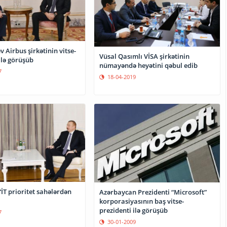
v Airbus şirkətinin vitse-
Vüsal Qasımlı VİSA şirkətinin
ilə görüşüb
nümayəndə heyətini qəbul edib
7
18-04-2019
“İT prioritet sahələrdən
Azərbaycan Prezidenti “Microsoft”
korporasiyasının baş vitse-
prezidenti ilə görüşüb
7
30-01-2009