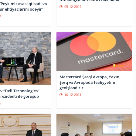
z əsas iqtisadi və
05-12-2017
ur ehtiyaclarını ödəyir”
8
Mastercard Şərqi Avropa, Yaxın
Şərq və Avropada fəaliyyətini
genişləndirir
v “Dell Technologies”
10-12-2021
prezidenti ilə görüşüb
6