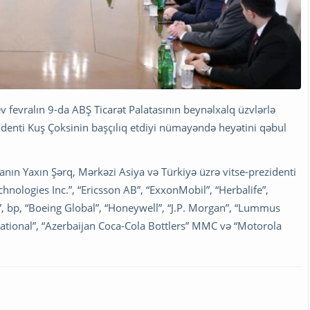
 fevralın 9-da ABŞ Ticarət Palatasının beynəlxalq üzvlərlə
zidenti Kuş Çoksinin başçılıq etdiyi nümayəndə heyətini qəbul
anın Yaxın Şərq, Mərkəzi Asiya və Türkiyə üzrə vitse-prezidenti
hnologies Inc.”, “Ericsson AB”, “ExxonMobil”, “Herbalife”,
s”, bp, “Boeing Global”, “Honeywell”, “J.P. Morgan”, “Lummus
rnational”, “Azerbaijan Coca-Cola Bottlers” MMC və “Motorola