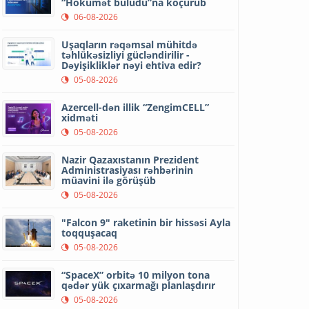
“Hökumət buludu”na köçürüb
06-08-2026
Uşaqların rəqəmsal mühitdə
təhlükəsizliyi gücləndirilir -
Dəyişikliklər nəyi ehtiva edir?
05-08-2026
Azercell-dən illik “ZengimCELL”
xidməti
05-08-2026
Nazir Qazaxıstanın Prezident
Administrasiyası rəhbərinin
müavini ilə görüşüb
05-08-2026
"Falcon 9" raketinin bir hissəsi Ayla
toqquşacaq
05-08-2026
“SpaceX” orbitə 10 milyon tona
qədər yük çıxarmağı planlaşdırır
05-08-2026