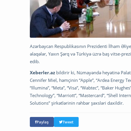
Azərbaycan Respublikasının Prezidenti İlham Əliyev
əlaqələr, Yaxın Şərq və Türkiyə üzrə baş vitse-pre
edib.
Xeberler.az
bildirir ki, Nümayəndə heyətinə Palat
Cennifer Miel, həmçinin “Apple”, “Ardea Energy Tec
“Illumina”, “Meta”, “Visa”, “Wabtec”, “Baker Hughe
Technology”, “Marriott”, “Mastercard”, “Shell Inte
Solutions” şirkətlərinin rəhbər şəxsləri daxildir.
Paylaş
Tweet