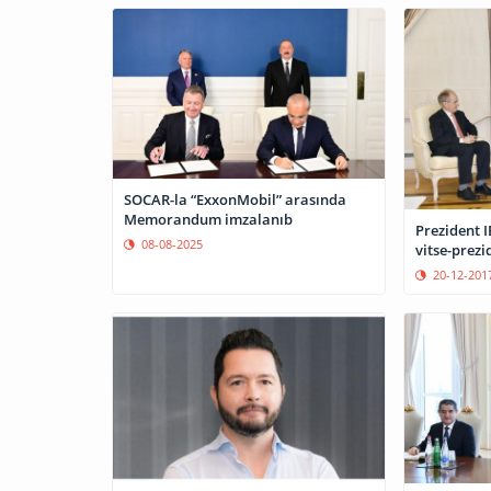
SOCAR-la “ExxonMobil” arasında
Memorandum imzalanıb
Prezident 
08-08-2025
vitse-prezi
20-12-201