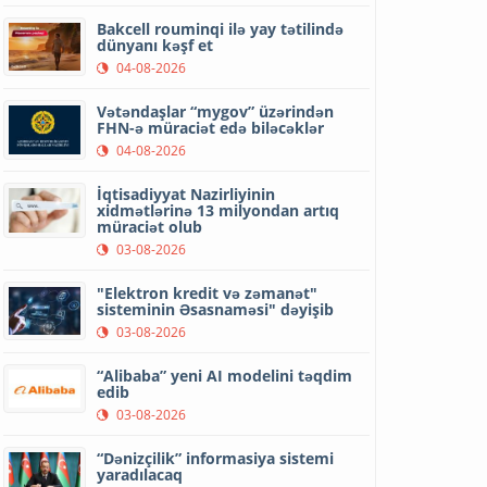
Bakcell rouminqi ilə yay tətilində
dünyanı kəşf et
04-08-2026
Vətəndaşlar “mygov” üzərindən
FHN-ə müraciət edə biləcəklər
04-08-2026
İqtisadiyyat Nazirliyinin
xidmətlərinə 13 milyondan artıq
müraciət olub
03-08-2026
"Elektron kredit və zəmanət"
sisteminin Əsasnaməsi" dəyişib
03-08-2026
“Alibaba” yeni AI modelini təqdim
edib
03-08-2026
“Dənizçilik” informasiya sistemi
yaradılacaq