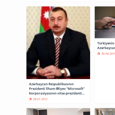
Türkiyənin 
Azərbaycan
30-04-201
Azərbaycan Respubilkasının
Prezidenti İlham Əliyev “Microsoft”
Korporasiyasının vitse-prezidenti
Jan Kurtua ilə görüşüb
28-01-2012