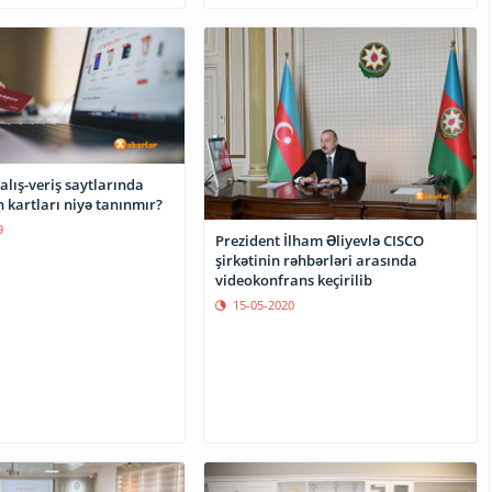
alış-veriş saytlarında
 kartları niyə tanınmır?
9
Prezident İlham Əliyevlə CISCO
şirkətinin rəhbərləri arasında
videokonfrans keçirilib
15-05-2020