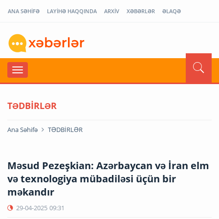
ANA SƏHİFƏ
LAYİHƏ HAQQINDA
ARXİV
XƏBƏRLƏR
ƏLAQƏ
TƏDBİRLƏR
Ana Səhifə
TƏDBİRLƏR
Məsud Pezeşkian: Azərbaycan və İran elm
və texnologiya mübadiləsi üçün bir
məkandır
29-04-2025
09:31