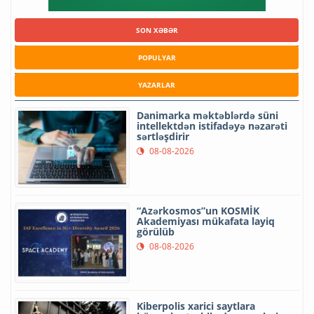
SON XƏBƏR
POPULYAR
YAZARLAR
Danimarka məktəblərdə süni
intellektdən istifadəyə nəzarəti
sərtləşdirir
08-08-2026
“Azərkosmos”un KOSMİK
Akademiyası mükafata layiq
görülüb
08-08-2026
Kiberpolis xarici saytlara