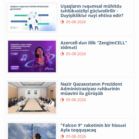
Uşaqların rəqəmsal mühitdə
təhlükəsizliyi gücləndirilir -
Dəyişikliklər nəyi ehtiva edir?
05-08-2026
Azercell-dən illik “ZengimCELL”
xidməti
05-08-2026
Nazir Qazaxıstanın Prezident
Administrasiyası rəhbərinin
müavini ilə görüşüb
05-08-2026
"Falcon 9" raketinin bir hissəsi
Ayla toqquşacaq
05-08-2026