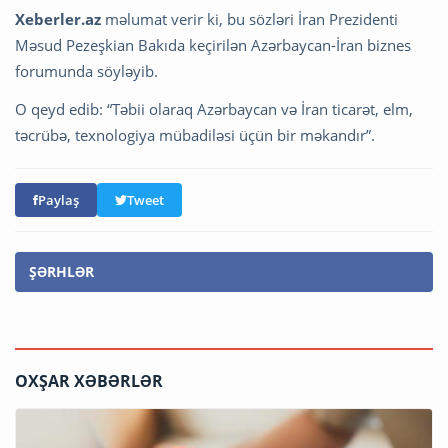
Xeberler.az
məlumat verir ki, bu sözləri İran Prezidenti
Məsud Pezeşkian Bakıda keçirilən Azərbaycan-İran biznes
forumunda söyləyib.
O qeyd edib: “Təbii olaraq Azərbaycan və İran ticarət, elm,
təcrübə, texnologiya mübadiləsi üçün bir məkandır”.
Paylaş
Tweet
ŞƏRHLƏR
OXŞAR XƏBƏRLƏR