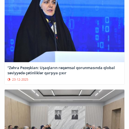
“Zəhra Pezeşkian: Uşaqların rəqəmsal qorunmasında qlobal
səviyyədə çətinliklər qarşıya çıxır
23-12-2025