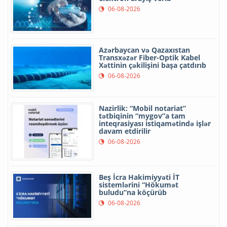
06-08-2026
Azərbaycan və Qazaxıstan
Transxəzər Fiber-Optik Kabel
Xəttinin çəkilişini başa çatdırıb
06-08-2026
Nazirlik: “Mobil notariat”
tətbiqinin “mygov”a tam
inteqrasiyası istiqamətində işlər
davam etdirilir
06-08-2026
Beş İcra Hakimiyyəti İT
sistemlərini “Hökumət
buludu”na köçürüb
06-08-2026