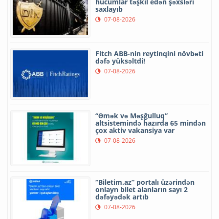
hücumlar təşkil edən şəxsləri
saxlayıb
07-08-2026
Fitch ABB-nin reytinqini növbəti
dəfə yüksəltdi!
07-08-2026
“Əmək və Məşğulluq”
altsistemində hazırda 65 mindən
çox aktiv vakansiya var
07-08-2026
“Biletim.az” portalı üzərindən
onlayn bilet alanların sayı 2
dəfəyədək artıb
07-08-2026