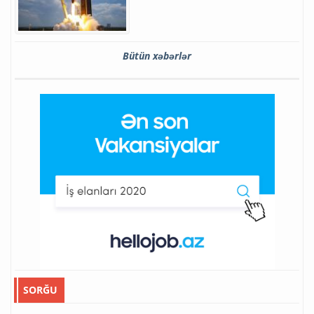
Bütün xəbərlər
SORĞU