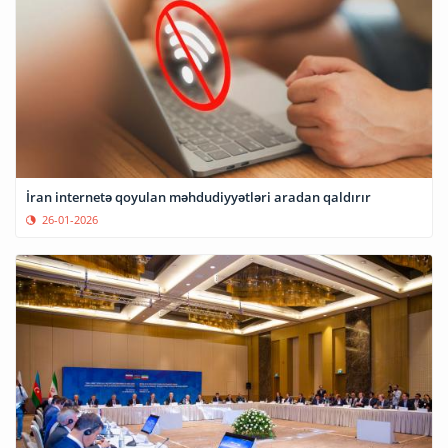
İran internetə qoyulan məhdudiyyətləri aradan qaldırır
26-01-2026