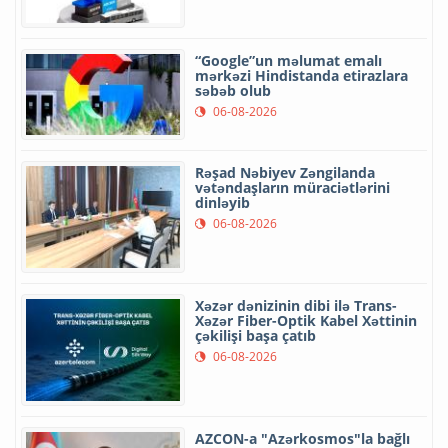
“Google”un məlumat emalı
mərkəzi Hindistanda etirazlara
səbəb olub
06-08-2026
Rəşad Nəbiyev Zəngilanda
vətəndaşların müraciətlərini
dinləyib
06-08-2026
Xəzər dənizinin dibi ilə Trans-
Xəzər Fiber-Optik Kabel Xəttinin
çəkilişi başa çatıb
06-08-2026
AZCON-a "Azərkosmos"la bağlı