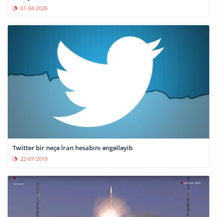
01-04-2026
Twitter bir neçə İran hesabını əngəlləyib
22-07-2019