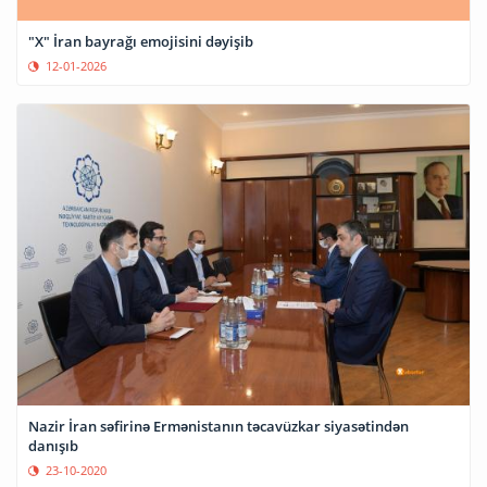
"X" İran bayrağı emojisini dəyişib
12-01-2026
Nazir İran səfirinə Ermənistanın təcavüzkar siyasətindən
danışıb
23-10-2020