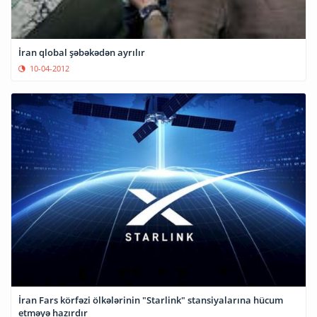
İran qlobal şəbəkədən ayrılır
10-04-2012
İran Fars körfəzi ölkələrinin "Starlink" stansiyalarına hücum
etməyə hazırdır