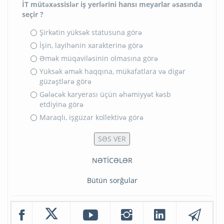
İT mütəxəssislər iş yerlərini hansı meyarlar əsasında
seçir ?
Şirkətin yüksək statusuna görə
İşin, layihənin xarakterinə görə
Əmək müqaviləsinin olmasına görə
Yüksək əmək haqqına, mükafatlara və digər
güzəştlərə görə
Gələcək karyerası üçün əhəmiyyət kəsb
etdiyinə görə
Maraqlı, işgüzar kollektivə görə
NƏTİCƏLƏR
Bütün sorğular