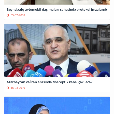
Beynəlxalq avtomobil daşımaları sahəsində protokol imzalanıb
05-07-2018
Azərbaycan və İran arasında fiberoptik kabel çəkiləcək
16-03-2019