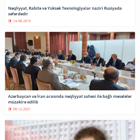
Nəqliyyat, Rabitə və Yüksək Texnologiyalar naziri Rusiyada
səfərdədir
14-08-2019
Azərbaycan və İran arasında nəqliyyat sahəsi ilə bağlı məsələlər
müzakirə edilib
08-12-2021