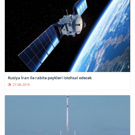
Rusiya İran ilə rabitə peykləri istehsal edəcək
27-08-2019