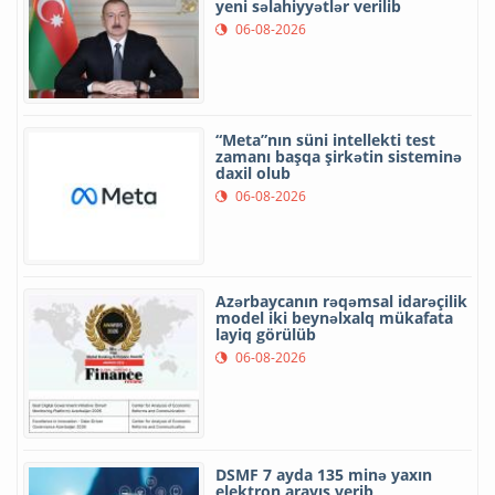
yeni səlahiyyətlər verilib
06-08-2026
“Meta”nın süni intellekti test
zamanı başqa şirkətin sisteminə
daxil olub
06-08-2026
Azərbaycanın rəqəmsal idarəçilik
model iki beynəlxalq mükafata
layiq görülüb
06-08-2026
DSMF 7 ayda 135 minə yaxın
elektron arayış verib