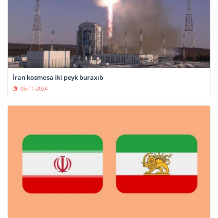
İran kosmosa iki peyk buraxıb
05-11-2024