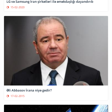
LG və Samsung İran şirkətləri ilə əməkdaşlığı dayandırıb
15-02-2020
Əli Abbasov İrana niyə gedir?
17-02-2015