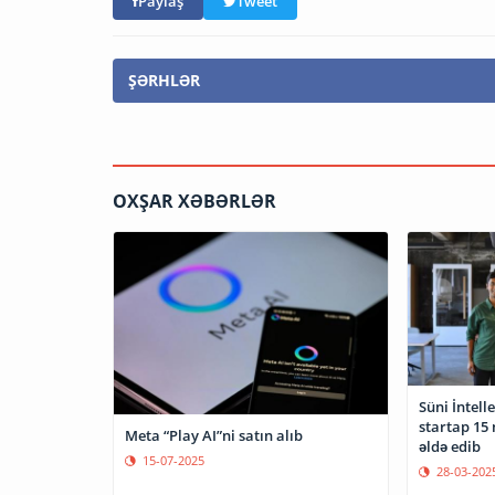
Paylaş
Tweet
ŞƏRHLƏR
OXŞAR XƏBƏRLƏR
Süni İntell
startap 15 
Meta “Play AI”ni satın alıb
əldə edib
15-07-2025
28-03-202