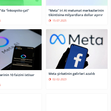
da “İnkoqnito-çat”
“Meta” iri AI məlumat mərkəzlərinin
tikintisinə milyardlara dollar ayırır
6
15-07-2025
Meta şirkətinin gəlirləri azalıb
ərinin 10 faizini ixtisar
02-02-2023
6