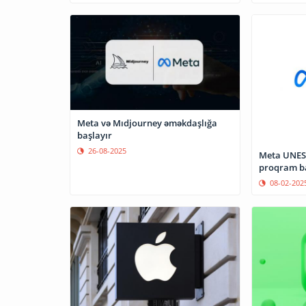
Meta və Mıdjourney əməkdaşlığa
başlayır
26-08-2025
Meta UNESC
proqram b
08-02-202