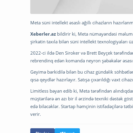
Meta süni intellekt əsaslı ağıllı cihazların hazırlan
Xeberler.az
bildirir ki, Meta nümayəndəsi məlumat
şirkətin taxıla bilən süni intellekt texnologiyaları ü
2022-ci ildə Den Siroker və Brett Beyçek tərəfində
rebrendinq edən komanda neyron şəbəkələr əsasınd
Geyimə bərkidilə bilən bu cihaz gündəlik söhbətləri
qısa qeydlər hazırlayır. Satışa çıxarıldığı vaxt cihaz
Limitless bəyan edib ki, Meta tərəfindən alındıqda
müştərilərə ən azı bir il ərzində texniki dəstək g
edə biləcəklər. Startap həmçinin istifadəçilərə tət
verir.