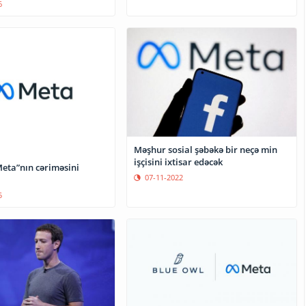
6
Məşhur sosial şəbəkə bir neçə min
işçisini ixtisar edəcək
Meta”nın cəriməsini
07-11-2022
5