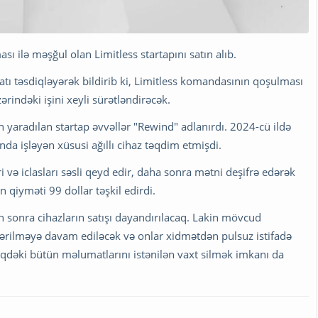
ması ilə məşğul olan Limitless startapını satın alıb.
ı təsdiqləyərək bildirib ki, Limitless komandasının qoşulması
zərindəki işini xeyli sürətləndirəcək.
n yaradılan startap əvvəllər "Rewind" adlanırdı. 2024-cü ildə
a işləyən xüsusi ağıllı cihaz təqdim etmişdi.
 və iclasları səsli qeyd edir, daha sonra mətni deşifrə edərək
ın qiyməti 99 dollar təşkil edirdi.
n sonra cihazların satışı dayandırılacaq. Lakin mövcud
östərilməyə davam ediləcək və onlar xidmətdən pulsuz istifadə
biqdəki bütün məlumatlarını istənilən vaxt silmək imkanı da