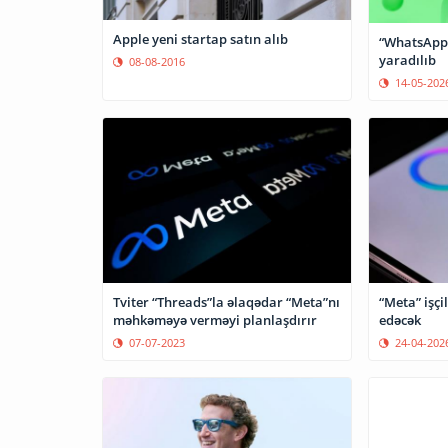
Apple yeni startap satın alıb
“WhatsApp”
yaradılıb
08-08-2016
14-05-202
Tviter “Threads”la əlaqədar “Meta”nı
“Meta” işçil
məhkəməyə verməyi planlaşdırır
edəcək
07-07-2023
24-04-202