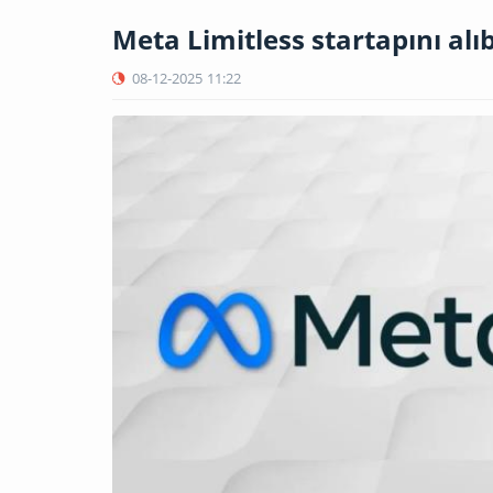
Meta Limitless startapını alı
08-12-2025
11:22