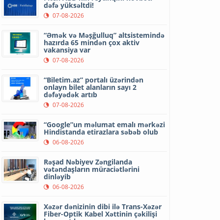
dəfə yüksəltdi!
07-08-2026
“Əmək və Məşğulluq” altsistemində
hazırda 65 mindən çox aktiv
vakansiya var
07-08-2026
“Biletim.az” portalı üzərindən
onlayn bilet alanların sayı 2
dəfəyədək artıb
07-08-2026
“Google”un məlumat emalı mərkəzi
Hindistanda etirazlara səbəb olub
06-08-2026
Rəşad Nəbiyev Zəngilanda
vətəndaşların müraciətlərini
dinləyib
06-08-2026
Xəzər dənizinin dibi ilə Trans-Xəzər
Fiber-Optik Kabel Xəttinin çəkilişi