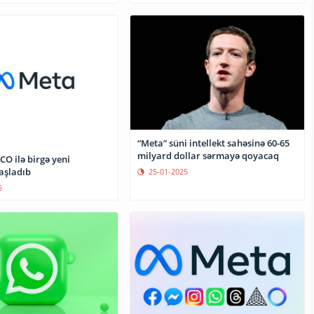
“Meta” süni intellekt sahəsinə 60-65
milyard dollar sərmayə qoyacaq
O ilə birgə yeni
aşladıb
25-01-2025
5