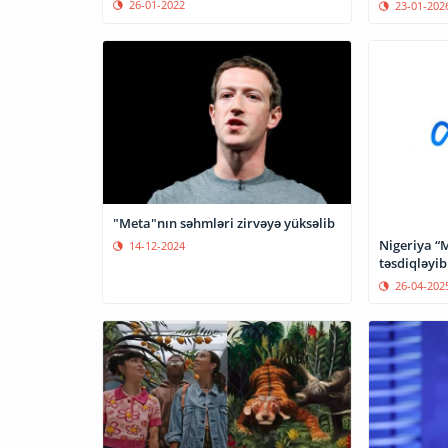
26-01-2022
23-01-202
"Meta"nın səhmləri zirvəyə yüksəlib
Nigeriya “
14-12-2024
təsdiqləyib
26-04-202