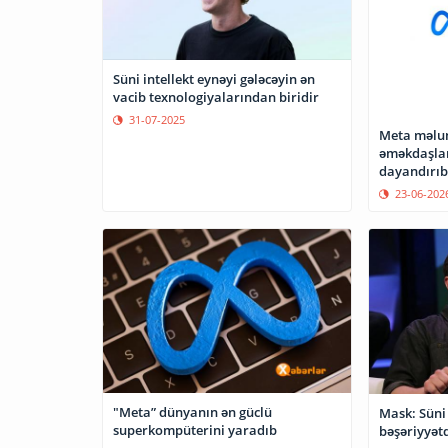
Süni intellekt eynəyi gələcəyin ən
vacib texnologiyalarından biridir
31-07-2025
Meta məlu
əməkdaşlar
dayandırıb
23-06-202
"Meta” dünyanın ən güclü
Mask: Süni 
superkompüterini yaradıb
bəşəriyyətd