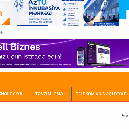
QƏ
XNOLOGİYA
TƏNZİMLƏMƏ
TELEKOM VƏ NƏQLİYYAT
Ana 