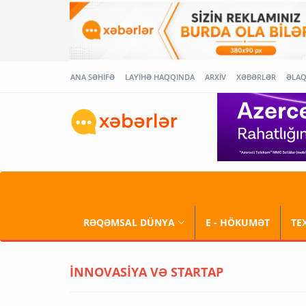
ANA SƏHİFƏ
LAYİHƏ HAQQINDA
ARXİV
XƏBƏRLƏR
ƏLA
RƏQƏMSAL DÜNYA
E - HÖKUMƏT
TE
İNNOVASİYA VƏ STARTAP