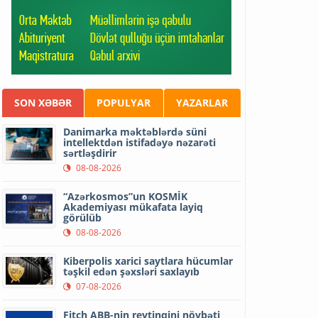
SON XƏBƏR
POPULYAR
YAZARLAR
Danimarka məktəblərdə süni
intellektdən istifadəyə nəzarəti
sərtləşdirir
08-08-2026
“Azərkosmos”un KOSMİK
Akademiyası mükafata layiq
görülüb
08-08-2026
Kiberpolis xarici saytlara hücumlar
təşkil edən şəxsləri saxlayıb
07-08-2026
Fitch ABB-nin reytinqini növbəti