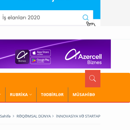
RUBRİKA
TƏDBİRLƏR
MÜSAHİBƏ
Səhifə
RƏQƏMSAL DÜNYA
İNNOVASİYA VƏ STARTAP