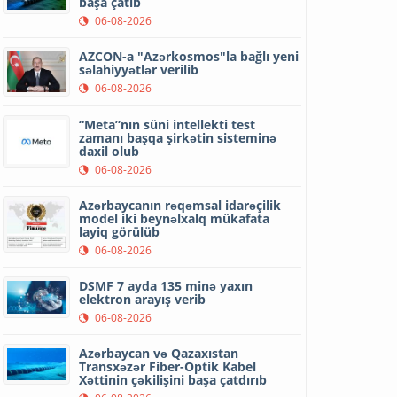
başa çatıb
06-08-2026
AZCON-a "Azərkosmos"la bağlı yeni
səlahiyyətlər verilib
06-08-2026
“Meta”nın süni intellekti test
zamanı başqa şirkətin sisteminə
daxil olub
06-08-2026
Azərbaycanın rəqəmsal idarəçilik
model iki beynəlxalq mükafata
layiq görülüb
06-08-2026
DSMF 7 ayda 135 minə yaxın
elektron arayış verib
06-08-2026
Azərbaycan və Qazaxıstan
Transxəzər Fiber-Optik Kabel
Xəttinin çəkilişini başa çatdırıb