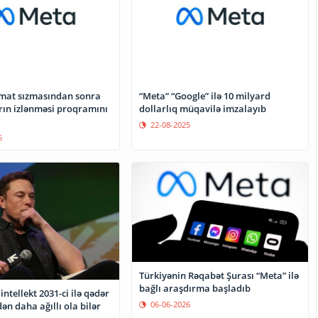
mat sızmasından sonra
“Meta” “Google” ilə 10 milyard
ın izlənməsi proqramını
dollarlıq müqavilə imzalayıb
22-08-2025
6
Türkiyənin Rəqabət Şurası “Meta” ilə
bağlı araşdırma başladıb
intellekt 2031-ci ilə qədər
06-06-2026
ən daha ağıllı ola bilər