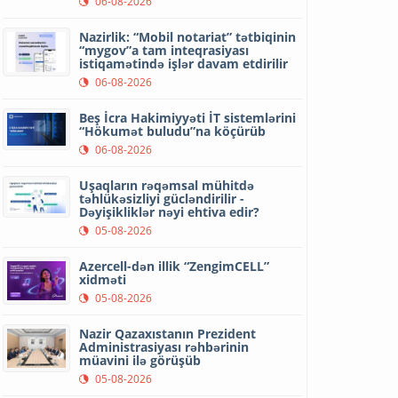
06-08-2026
Nazirlik: “Mobil notariat” tətbiqinin
“mygov”a tam inteqrasiyası
istiqamətində işlər davam etdirilir
06-08-2026
Beş İcra Hakimiyyəti İT sistemlərini
“Hökumət buludu”na köçürüb
06-08-2026
Uşaqların rəqəmsal mühitdə
təhlükəsizliyi gücləndirilir -
Dəyişikliklər nəyi ehtiva edir?
05-08-2026
Azercell-dən illik “ZengimCELL”
xidməti
05-08-2026
Nazir Qazaxıstanın Prezident
Administrasiyası rəhbərinin
müavini ilə görüşüb
05-08-2026