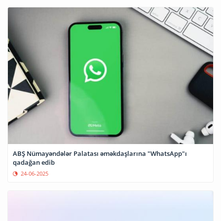
ABŞ Nümayəndələr Palatası əməkdaşlarına "WhatsApp"ı
qadağan edib
24-06-2025