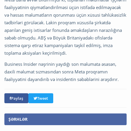
fəaliyyətinin qiymətləndirilməsi üçün istifadə edilməyəcək
və həssas məlumatların qorunması üçün xüsusi təhlükəsizlik
tədbirləri görüləcək. Lakin proqram xüsusilə şirkətdə
aparılan geniş ixtisarlar fonunda əməkdaşların narazılığına
səbəb olmuşdu. ABŞ və Böyük Britaniyadakı ofislərdə
sistemə qarşı etiraz kampaniyaları təşkil edilmiş, imza
toplama aksiyaları keçirilmişdi.
Business Insider nəşrinin yaydığı son məlumata əsasən,
daxili məlumat sızmasından sonra Meta proqramın
fəaliyyətini dayandırıb və insidentin səbəblərini araşdırır.
Paylaş
Tweet
ŞƏRHLƏR