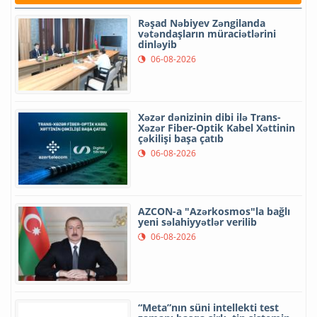
Rəşad Nəbiyev Zəngilanda
vətəndaşların müraciətlərini
dinləyib
06-08-2026
Xəzər dənizinin dibi ilə Trans-
Xəzər Fiber-Optik Kabel Xəttinin
çəkilişi başa çatıb
06-08-2026
AZCON-a "Azərkosmos"la bağlı
yeni səlahiyyətlər verilib
06-08-2026
“Meta”nın süni intellekti test