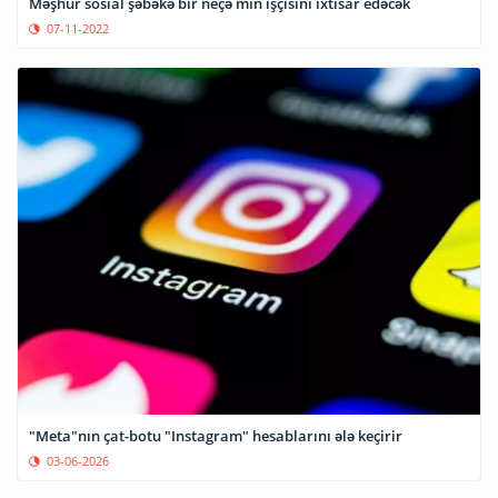
Məşhur sosial şəbəkə bir neçə min işçisini ixtisar edəcək
07-11-2022
"Meta"nın çat-botu "Instagram" hesablarını ələ keçirir
03-06-2026