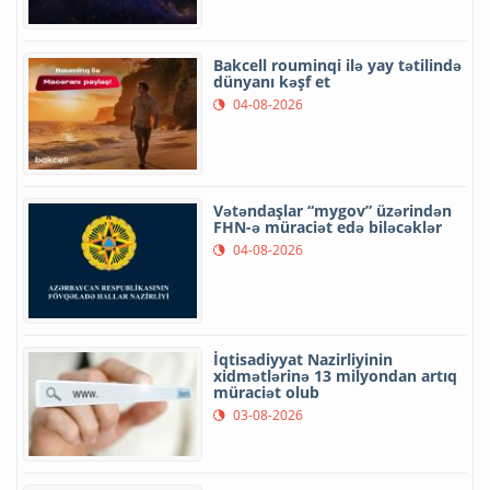
Bakcell rouminqi ilə yay tətilində
dünyanı kəşf et
04-08-2026
Vətəndaşlar “mygov” üzərindən
FHN-ə müraciət edə biləcəklər
04-08-2026
İqtisadiyyat Nazirliyinin
xidmətlərinə 13 milyondan artıq
müraciət olub
03-08-2026