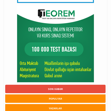
SON XƏBƏR
POPULYAR
YAZARLAR