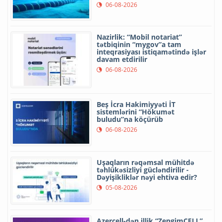
06-08-2026
Nazirlik: “Mobil notariat”
tətbiqinin “mygov”a tam
inteqrasiyası istiqamətində işlər
davam etdirilir
06-08-2026
Beş İcra Hakimiyyəti İT
sistemlərini “Hökumət
buludu”na köçürüb
06-08-2026
Uşaqların rəqəmsal mühitdə
təhlükəsizliyi gücləndirilir -
Dəyişikliklər nəyi ehtiva edir?
05-08-2026
Azercell-dən illik “ZengimCELL”