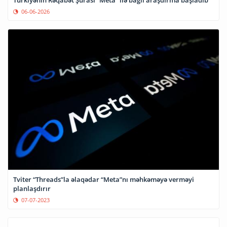
06-06-2026
Tviter “Threads”la əlaqədar “Meta”nı məhkəməyə verməyi
planlaşdırır
07-07-2023