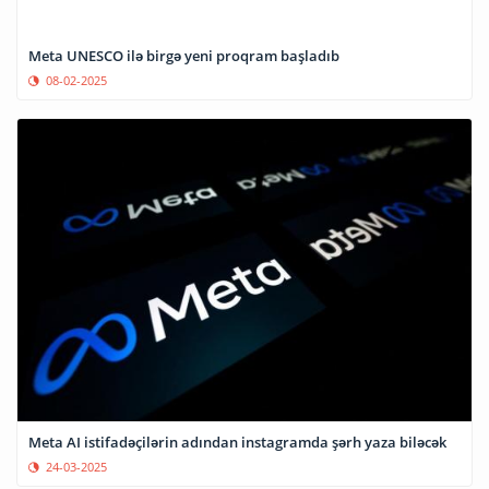
Meta UNESCO ilə birgə yeni proqram başladıb
08-02-2025
Meta AI istifadəçilərin adından instagramda şərh yaza biləcək
24-03-2025