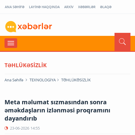
ANA SƏHİFƏ
LAYİHƏ HAQQINDA
ARXİV
XƏBƏRLƏR
ƏLAQƏ
TƏHLÜKƏSİZLİK
Ana Səhifə
TEXNOLOGİYA
TƏHLÜKƏSİZLİK
Meta məlumat sızmasından sonra
əməkdaşların izlənməsi proqramını
dayandırıb
23-06-2026
14:55