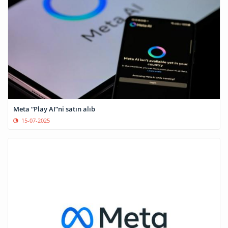
Meta “Play AI”ni satın alıb
15-07-2025