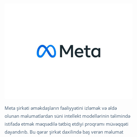
Meta şirkəti əməkdaşların fəaliyyətini izləmək və əldə
olunan məlumatlardan süni intellekt modellərinin təlimində
istifadə etmək məqsədilə tətbiq etdiyi proqramı müvəqqəti
dayandırıb. Bu qərar şirkət daxilində baş verən məlumat