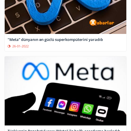
"Meta” dünyanın ən güclü superkompüterini yaradıb
26-01-2022
Türkiyənin Rəqabət Şurası “Meta” ilə bağlı araşdırma başladıb