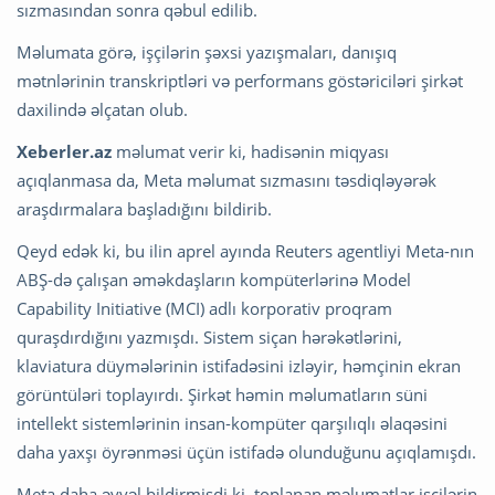
sızmasından sonra qəbul edilib.
Məlumata görə, işçilərin şəxsi yazışmaları, danışıq
mətnlərinin transkriptləri və performans göstəriciləri şirkət
daxilində əlçatan olub.
Xeberler.az
məlumat verir ki, hadisənin miqyası
açıqlanmasa da, Meta məlumat sızmasını təsdiqləyərək
araşdırmalara başladığını bildirib.
Qeyd edək ki, bu ilin aprel ayında Reuters agentliyi Meta-nın
ABŞ-də çalışan əməkdaşların kompüterlərinə Model
Capability Initiative (MCI) adlı korporativ proqram
quraşdırdığını yazmışdı. Sistem siçan hərəkətlərini,
klaviatura düymələrinin istifadəsini izləyir, həmçinin ekran
görüntüləri toplayırdı. Şirkət həmin məlumatların süni
intellekt sistemlərinin insan-kompüter qarşılıqlı əlaqəsini
daha yaxşı öyrənməsi üçün istifadə olunduğunu açıqlamışdı.
Meta daha əvvəl bildirmişdi ki, toplanan məlumatlar işçilərin