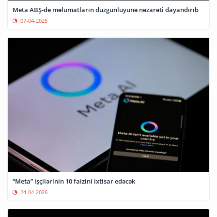
Meta ABŞ-də məlumatların düzgünlüyünə nəzarəti dayandırıb
07-04-2025
“Meta” işçilərinin 10 faizini ixtisar edəcək
24-04-2026