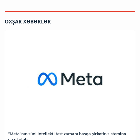
OXŞAR XƏBƏRLƏR
“Meta”nın süni intellekti test zamanı başqa şirkətin sisteminə
daxil olub