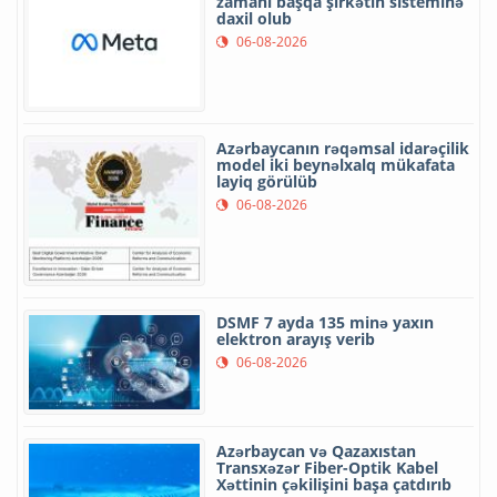
zamanı başqa şirkətin sisteminə
daxil olub
06-08-2026
Azərbaycanın rəqəmsal idarəçilik
model iki beynəlxalq mükafata
layiq görülüb
06-08-2026
DSMF 7 ayda 135 minə yaxın
elektron arayış verib
06-08-2026
Azərbaycan və Qazaxıstan
Transxəzər Fiber-Optik Kabel
Xəttinin çəkilişini başa çatdırıb