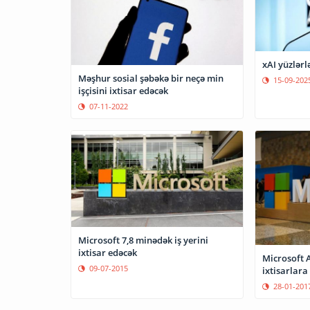
xAI yüzlərlə
Məşhur sosial şəbəkə bir neçə min
15-09-202
işçisini ixtisar edəcək
07-11-2022
Microsoft 7,8 minədək iş yerini
ixtisar edəcək
Microsoft 
09-07-2015
ixtisarlara
28-01-201