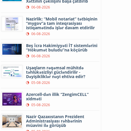
Xəttinin çəkilişini başa çatdırıb
06-08-2026
Nazirlik: “Mobil notariat” tətbiqinin
“mygov”a tam inteqrasiyası
istiqamətində işlər davam etdirilir
06-08-2026
Beş İcra Hakimiyyəti İT sistemlərini
“Hökumət buludu”na köçürüb
06-08-2026
Uşaqların rəqəmsal mühitdə
təhlükəsizliyi gücləndirilir -
Dəyişikliklər nəyi ehtiva edir?
05-08-2026
Azercell-dən illik “ZengimCELL”
xidməti
05-08-2026
Nazir Qazaxıstanın Prezident
Administrasiyası rəhbərinin
müavini ilə görüşüb