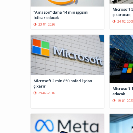
Microsoft 5 min adamı işdən
“Amazon” daha 14 min işçisini
çıxaracaq
ixtisar edəcək
24-02-200
23-01-2026
Microsoft 2 min 850 nəfəri işdən
çıxarır
Microsoft 1
29-07-2016
edəcək
19-01-202