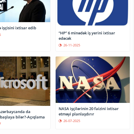
 işçisini ixtisar edib
“HP” 6 minədək iş yerini ixtisar
5
edəcək
26-11-2025
NASA işçilərinin 20 faizini ixtisar
Azərbaycanda da
etməyi planlaşdırır
 başlaya bilər?-Açıqlama
26-07-2025
7