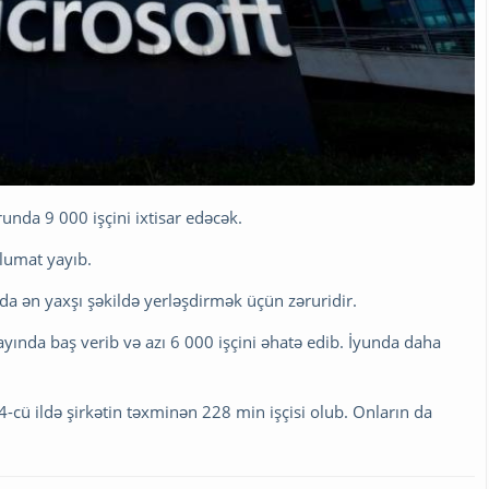
urunda 9 000 işçini ixtisar edəcək.
lumat yayıb.
zarda ən yaxşı şəkildə yerləşdirmək üçün zəruridir.
mayında baş verib və azı 6 000 işçini əhatə edib. İyunda daha
-cü ildə şirkətin təxminən 228 min işçisi olub. Onların da