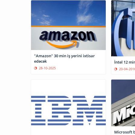
"Amazon" 30 min iş yerini ixtisar
edəcək
İntel 12 mi
28-10-2025
20-04-201
Microsoft b