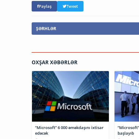
Paylaş
Tweet
ŞƏRHLƏR
OXŞAR XƏBƏRLƏR
“Microsoft” 6 000 əməkdaşını ixtisar
“Microsoft”
edəcək
başlayıb