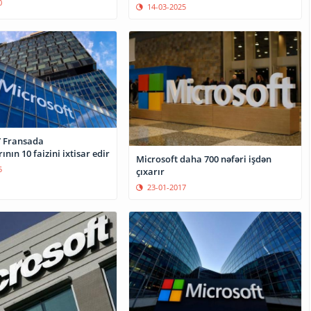
0
14-03-2025
” Fransada
nın 10 faizini ixtisar edir
Microsoft daha 700 nəfəri işdən
5
çıxarır
23-01-2017