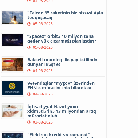
05-08-2026
"Falcon 9" raketinin bir hissəsi Ayla
toqquşacaq
05-08-2026
“SpaceX” orbitə 10 milyon tona
qədər yük çıxarmağı planlaşdırır
05-08-2026
Bakcell rouminqi ilə yay tətilində
dünyanı kəşf et
04-08-2026
Vətəndaşlar “mygov” üzərindən
FHN-ə müraciət edə biləcəklər
04-08-2026
İqtisadiyyat Nazirliyinin
xidmətlərinə 13 milyondan artıq
müraciət olub
03-08-2026
"Elektron kredit və zəmanət"