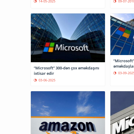
14-05-2025
09-07-201
“Microsoft
əməkdaşları
“Microsoft” 300-dən çox əməkdaşını
ixtisar edir
03-09-202
03-06-2025