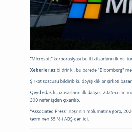
“Microsoft” korporasiyası bu il ixtisarların ikinci t
Xeberler.az
bildrir ki, bu barədə "Bloomberg" mə
Şirkət sözçüsü bildirib ki, dəyişikliklər şirkəti ba
Qeyd edək ki, ixtisarların ilk dalğası 2025-ci ilin 
300 nəfər işdən çıxarılıb.
"Associated Press" nəşrinin məlumatına görə, 2024
təxminən 55 %-i ABŞ-dən idi.