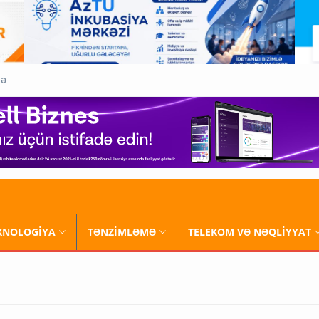
QƏ
XNOLOGİYA
TƏNZİMLƏMƏ
TELEKOM VƏ NƏQLİYYAT