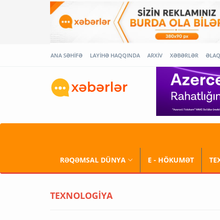
ANA SƏHİFƏ
LAYİHƏ HAQQINDA
ARXİV
XƏBƏRLƏR
ƏLA
RƏQƏMSAL DÜNYA
E - HÖKUMƏT
TE
TEXNOLOGİYA