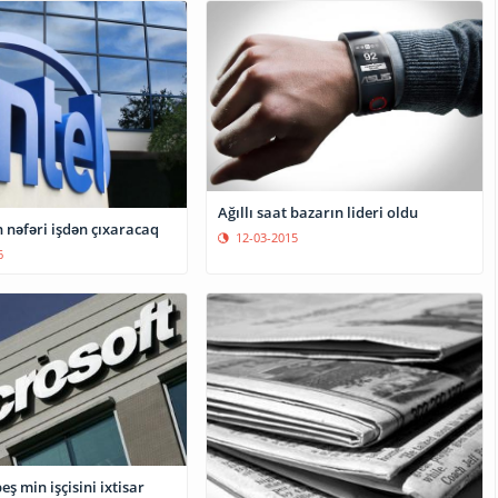
Ağıllı saat bazarın lideri oldu
n nəfəri işdən çıxaracaq
12-03-2015
6
eş min işçisini ixtisar