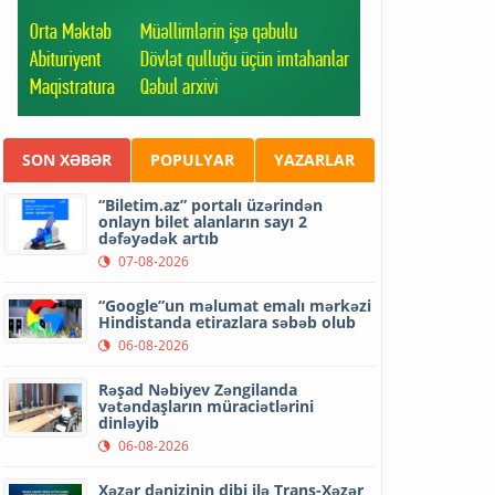
SON XƏBƏR
POPULYAR
YAZARLAR
“Biletim.az” portalı üzərindən
onlayn bilet alanların sayı 2
dəfəyədək artıb
07-08-2026
“Google”un məlumat emalı mərkəzi
Hindistanda etirazlara səbəb olub
06-08-2026
Rəşad Nəbiyev Zəngilanda
vətəndaşların müraciətlərini
dinləyib
06-08-2026
Xəzər dənizinin dibi ilə Trans-Xəzər