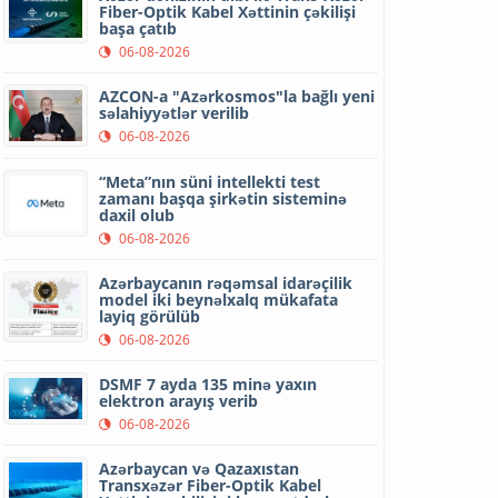
Fiber-Optik Kabel Xəttinin çəkilişi
başa çatıb
06-08-2026
AZCON-a "Azərkosmos"la bağlı yeni
səlahiyyətlər verilib
06-08-2026
“Meta”nın süni intellekti test
zamanı başqa şirkətin sisteminə
daxil olub
06-08-2026
Azərbaycanın rəqəmsal idarəçilik
model iki beynəlxalq mükafata
layiq görülüb
06-08-2026
DSMF 7 ayda 135 minə yaxın
elektron arayış verib
06-08-2026
Azərbaycan və Qazaxıstan
Transxəzər Fiber-Optik Kabel