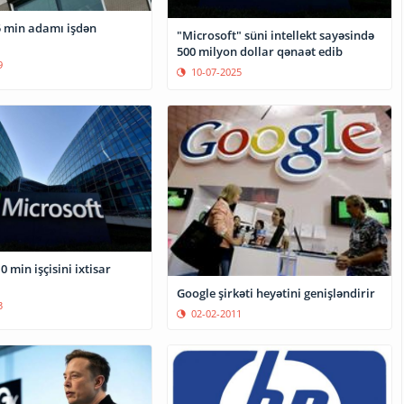
"Microsoft" süni intellekt sayəsində
500 milyon dollar qənaət edib
9
10-07-2025
0 min işçisini ixtisar
Google şirkəti heyətini genişləndirir
3
02-02-2011