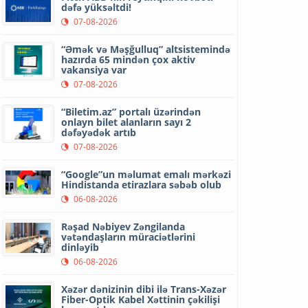
dəfə yüksəltdi!
07-08-2026
“Əmək və Məşğulluq” altsistemində
hazırda 65 mindən çox aktiv
vakansiya var
07-08-2026
“Biletim.az” portalı üzərindən
onlayn bilet alanların sayı 2
dəfəyədək artıb
07-08-2026
“Google”un məlumat emalı mərkəzi
Hindistanda etirazlara səbəb olub
06-08-2026
Rəşad Nəbiyev Zəngilanda
vətəndaşların müraciətlərini
dinləyib
06-08-2026
Xəzər dənizinin dibi ilə Trans-Xəzər
Fiber-Optik Kabel Xəttinin çəkilişi