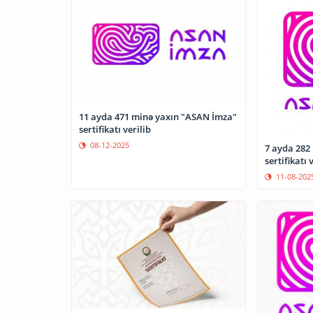
11 ayda 471 minə yaxın "ASAN İmza"
sertifikatı verilib
08-12-2025
7 ayda 282
sertifikatı 
11-08-202