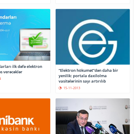
rları ilk dəfə elektron
“Elektron hökumət”dən daha bir
s verəcəklər
yenilik: portala daxilolma
4
vasitələrinin sayı artırılıb
15-11-2013