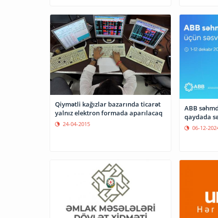
Qiymətli kağızlar bazarında ticarət
ABB səhmda
yalnız elektron formada aparılacaq
qaydada sə
24-04-2015
06-12-202