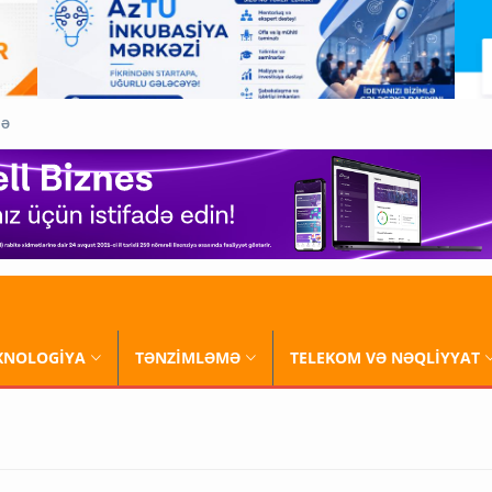
QƏ
XNOLOGİYA
TƏNZİMLƏMƏ
TELEKOM VƏ NƏQLİYYAT