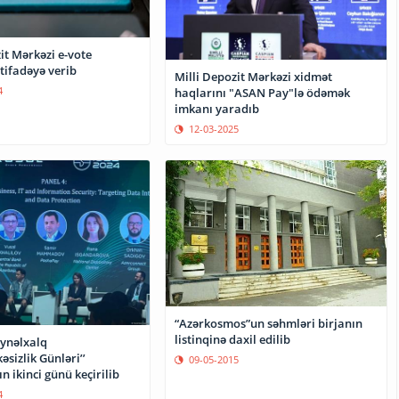
it Mərkəzi e-vote
stifadəyə verib
Milli Depozit Mərkəzi xidmət
4
haqlarını "ASAN Pay"lə ödəmək
imkanı yaradıb
12-03-2025
“Azərkosmos”un səhmləri birjanın
listinqinə daxil edilib
eynəlxalq
əsizlik Günləri’’
09-05-2015
n ikinci günü keçirilib
4