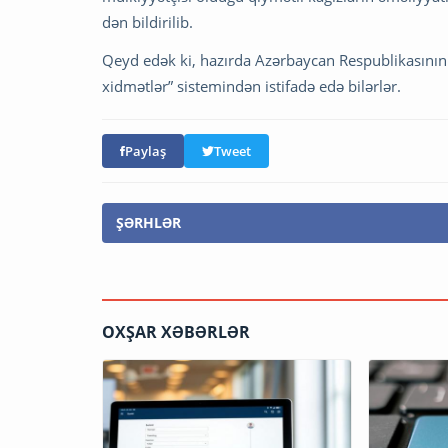
dən bildirilib.
Qeyd edək ki, hazırda Azərbaycan Respublikasının v
xidmətlər” sistemindən istifadə edə bilərlər.
Paylaş
Tweet
ŞƏRHLƏR
OXŞAR XƏBƏRLƏR