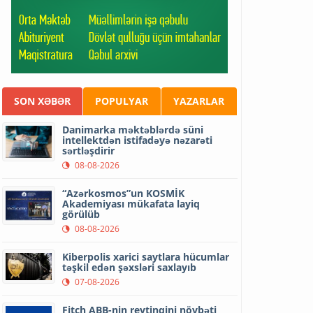
SON XƏBƏR
POPULYAR
YAZARLAR
Danimarka məktəblərdə süni
intellektdən istifadəyə nəzarəti
sərtləşdirir
08-08-2026
“Azərkosmos”un KOSMİK
Akademiyası mükafata layiq
görülüb
08-08-2026
Kiberpolis xarici saytlara hücumlar
təşkil edən şəxsləri saxlayıb
07-08-2026
Fitch ABB-nin reytinqini növbəti