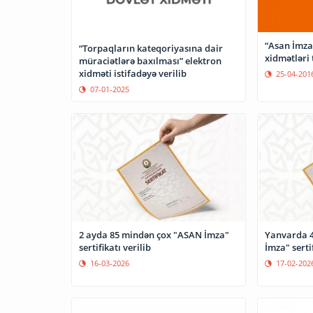
“Asan İmza”
“Torpaqların kateqoriyasına dair
xidmətləri
müraciətlərə baxılması” elektron
xidməti istifadəyə verilib
25-04-201
07-01-2025
2 ayda 85 mindən çox "ASAN İmza"
Yanvarda 4
sertifikatı verilib
İmza" sertif
16-03-2026
17-02-202