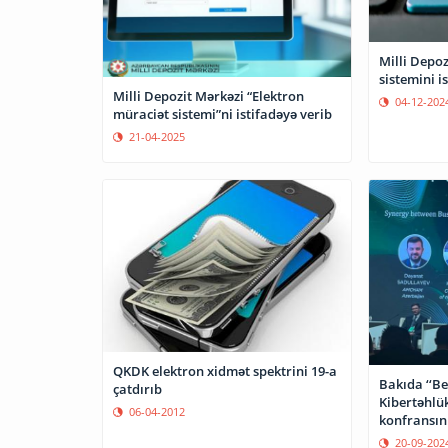
Milli Depoz
sistemini i
Milli Depozit Mərkəzi “Elektron
04-12-202
müraciət sistemi”ni istifadəyə verib
21-04-2025
QKDK elektron xidmət spektrini 19-a
Bakıda ‘‘B
çatdırıb
Kibertəhlük
06-04-2012
konfransını
20-09-202