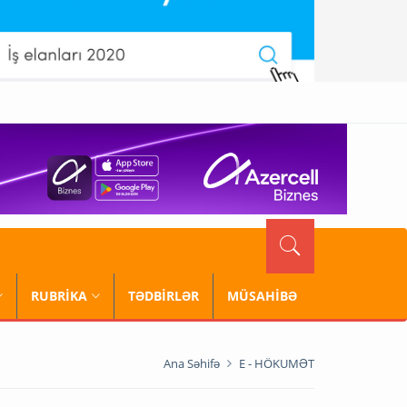
RUBRİKA
TƏDBİRLƏR
MÜSAHİBƏ
Ana Səhifə
E - HÖKUMƏT