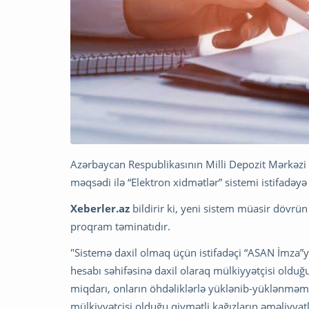
Azərbaycan Respublikasının Milli Depozit Mərkəzi 
məqsədi ilə “Elektron xidmətlər” sistemi istifadəyə 
Xeberler.az
bildirir ki, yeni sistem müasir dövrün
proqram təminatıdır.
"Sistemə daxil olmaq üçün istifadəçi “ASAN İmza”ya
hesabı səhifəsinə daxil olaraq mülkiyyətçisi olduğu
miqdarı, onların öhdəliklərlə yüklənib-yüklənməmə
mülkiyyətçisi olduğu qiymətli kağızların əməliyy