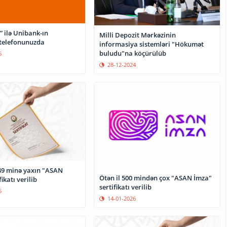
 ilə Unibank-ın
Milli Depozit Mərkəzinin
 telefonunuzda
informasiya sistemləri "Hökumət
buludu"na köçürülüb
6
28-12-2024
9 minə yaxın "ASAN
Ötən il 500 mindən çox "ASAN İmza"
ikatı verilib
sertifikatı verilib
6
14-01-2026