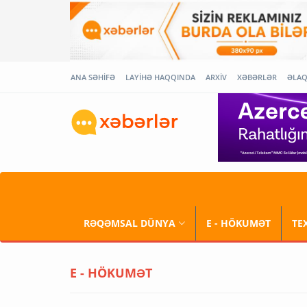
ANA SƏHİFƏ
LAYİHƏ HAQQINDA
ARXİV
XƏBƏRLƏR
ƏLA
RƏQƏMSAL DÜNYA
E - HÖKUMƏT
TE
E - HÖKUMƏT