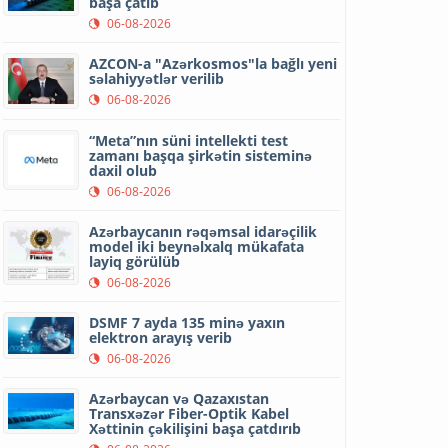
başa çatıb
06-08-2026
AZCON-a "Azərkosmos"la bağlı yeni
səlahiyyətlər verilib
06-08-2026
“Meta”nın süni intellekti test
zamanı başqa şirkətin sisteminə
daxil olub
06-08-2026
Azərbaycanın rəqəmsal idarəçilik
model iki beynəlxalq mükafata
layiq görülüb
06-08-2026
DSMF 7 ayda 135 minə yaxın
elektron arayış verib
06-08-2026
Azərbaycan və Qazaxıstan
Transxəzər Fiber-Optik Kabel
Xəttinin çəkilişini başa çatdırıb