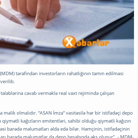
(MDM) tərəfindən investorların rahatlığının təmin edilməsi
verilib.
 tələblərinə cavab verməklə real vaxt rejimində çalışan
 malik olmalıdır. “ASAN İmza” vasitəsilə hər bir istifadəçi depo
 qiymətli kağızların emitentləri, sahibi olduğu qiymətli kağızın
si barədə məlumatları əldə edə bilər. Həmçinin, istifadəçinin
atları barədə məlumatlar da depo hesabında əks olunur", - MDM-