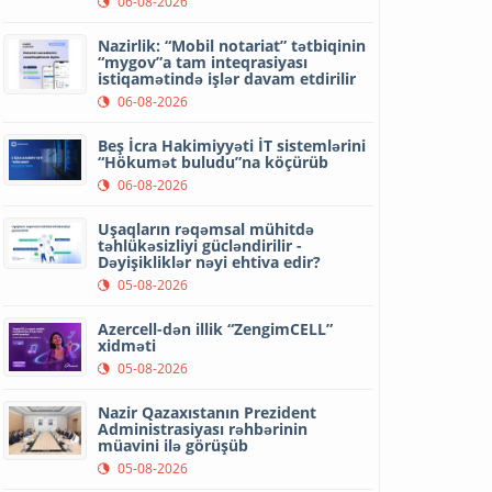
06-08-2026
Nazirlik: “Mobil notariat” tətbiqinin
“mygov”a tam inteqrasiyası
istiqamətində işlər davam etdirilir
06-08-2026
Beş İcra Hakimiyyəti İT sistemlərini
“Hökumət buludu”na köçürüb
06-08-2026
Uşaqların rəqəmsal mühitdə
təhlükəsizliyi gücləndirilir -
Dəyişikliklər nəyi ehtiva edir?
05-08-2026
Azercell-dən illik “ZengimCELL”
xidməti
05-08-2026
Nazir Qazaxıstanın Prezident
Administrasiyası rəhbərinin
müavini ilə görüşüb
05-08-2026