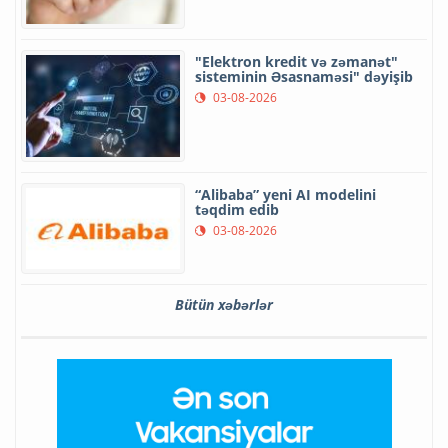
"Elektron kredit və zəmanət"
sisteminin Əsasnaməsi" dəyişib
03-08-2026
“Alibaba” yeni AI modelini
təqdim edib
03-08-2026
Bütün xəbərlər