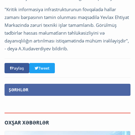
"Kritik informasiya infrastrukturunun fövqəladə hallar
zamanı bərpasının təmin olunması məqsədilə Yevlax Ehtiyat
Mərkəzində zəruri texniki işlər tamamlanıb. Görülmüş
tədbirlər həssas məlumatların təhlükəsizliyini və
dayanıqlılığın artırılması istiqamətində mühüm irəliləyişdir",
- deyə A.Xudaverdiyev bildirib.
Paylaş
Tweet
ŞƏRHLƏR
OXŞAR XƏBƏRLƏR