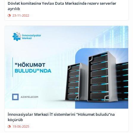
Dövlət komitəsinə Yevlax Data Mərkəzində rezerv serverlər
ayrılıb
23-11-2022
İnnovasiyalar Mərkəzi İT sistemlərini “Hökumət buludu”na
köçürüb
19-06-2025