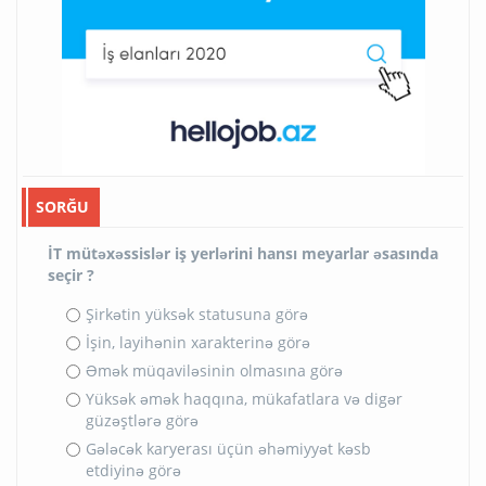
SORĞU
İT mütəxəssislər iş yerlərini hansı meyarlar əsasında
seçir ?
Şirkətin yüksək statusuna görə
İşin, layihənin xarakterinə görə
Əmək müqaviləsinin olmasına görə
Yüksək əmək haqqına, mükafatlara və digər
güzəştlərə görə
Gələcək karyerası üçün əhəmiyyət kəsb
etdiyinə görə