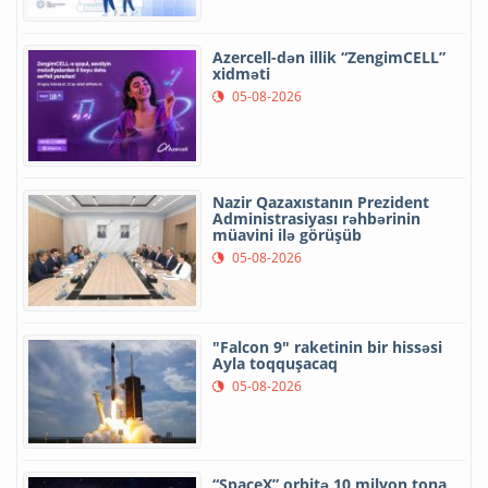
Azercell-dən illik “ZengimCELL”
xidməti
05-08-2026
Nazir Qazaxıstanın Prezident
Administrasiyası rəhbərinin
müavini ilə görüşüb
05-08-2026
"Falcon 9" raketinin bir hissəsi
Ayla toqquşacaq
05-08-2026
“SpaceX” orbitə 10 milyon tona