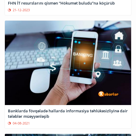
FHN İT resurslarını qismən “Hökumət buludu”na köçürüb
21-12-2023
Banklarda fövqəladə hallarda informasiya təhlükəsizliyinə dair
tələblər müəyyənləşib
04-08-2021