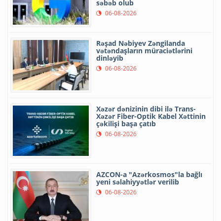
səbəb olub
06-08-2026
Rəşad Nəbiyev Zəngilanda
vətəndaşların müraciətlərini
dinləyib
06-08-2026
Xəzər dənizinin dibi ilə Trans-
Xəzər Fiber-Optik Kabel Xəttinin
çəkilişi başa çatıb
06-08-2026
AZCON-a "Azərkosmos"la bağlı
yeni səlahiyyətlər verilib
06-08-2026