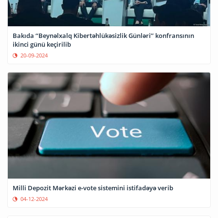
Bakıda ‘‘Beynəlxalq Kibertəhlükəsizlik Günləri’’ konfransının
ikinci günü keçirilib
20-09-2024
Milli Depozit Mərkəzi e-vote sistemini istifadəyə verib
04-12-2024