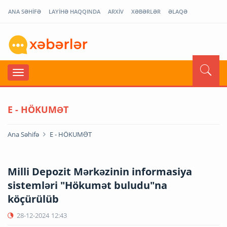
ANA SƏHİFƏ
LAYİHƏ HAQQINDA
ARXİV
XƏBƏRLƏR
ƏLAQƏ
E - HÖKUMƏT
Ana Səhifə
E - HÖKUMƏT
Milli Depozit Mərkəzinin informasiya
sistemləri "Hökumət buludu"na
köçürülüb
28-12-2024
12:43