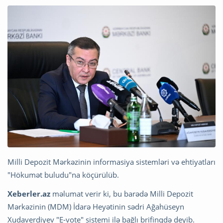
Milli Depozit Mərkəzinin informasiya sistemləri və ehtiyatları
"Hökumət buludu"na köçürülüb.
Xeberler.az
məlumat verir ki, bu barədə Milli Depozit
Mərkəzinin (MDM) İdarə Heyətinin sədri Ağahüseyn
Xudaverdiyev "E-vote" sistemi ilə bağlı brifinqdə deyib.