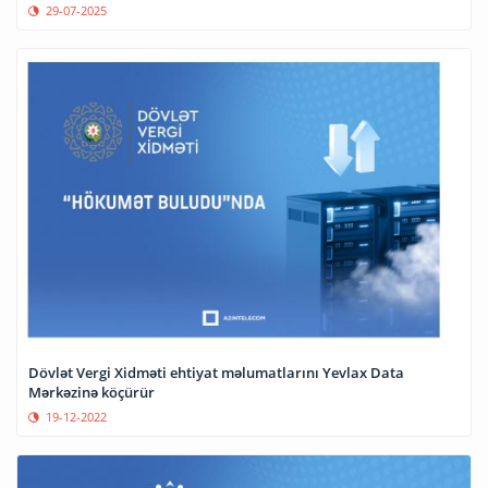
29-07-2025
Dövlət Vergi Xidməti ehtiyat məlumatlarını Yevlax Data
Mərkəzinə köçürür
19-12-2022