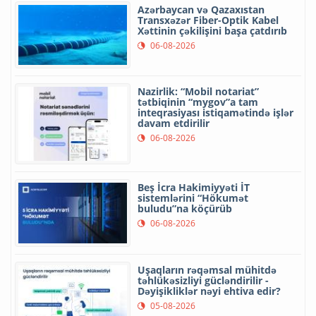
Azərbaycan və Qazaxıstan
Transxəzər Fiber-Optik Kabel
Xəttinin çəkilişini başa çatdırıb
06-08-2026
Nazirlik: “Mobil notariat”
tətbiqinin “mygov”a tam
inteqrasiyası istiqamətində işlər
davam etdirilir
06-08-2026
Beş İcra Hakimiyyəti İT
sistemlərini “Hökumət
buludu”na köçürüb
06-08-2026
Uşaqların rəqəmsal mühitdə
təhlükəsizliyi gücləndirilir -
Dəyişikliklər nəyi ehtiva edir?
05-08-2026