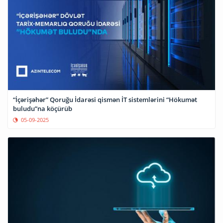
“İçərişəhər” Qoruğu İdarəsi qismən İT sistemlərini “Hökumət
buludu”na köçürüb
05-09-2025