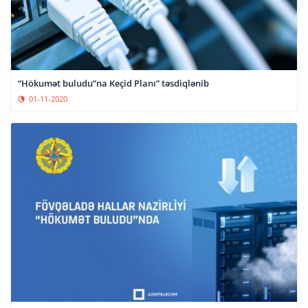
“Hökumət buludu”na Keçid Planı” təsdiqlənib
01-11-2020