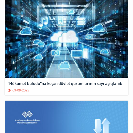
“Hökumət buludu”na keçən dövlət qurumlarının sayı açıqlanıb
09-09-2025