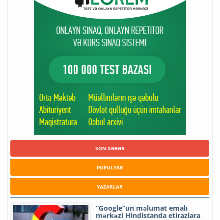
SON XƏBƏR
POPULYAR
YAZARLAR
“Google”un məlumat emalı
mərkəzi Hindistanda etirazlara