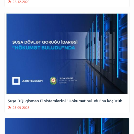
22-12-2020
Şuşa DQİ qismən İT sistemlərini "Hökumət buludu"na köçürüb
25-09-2025