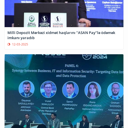
Milli Depozit Mərkəzi xidmət haqlarını "ASAN Pay"lə ödəmək
imkanı yaradıb
12-03-2025