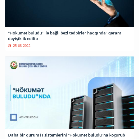
“Hökumət buludu” ilə bağlı bəzi tədbirlər haqqında” qərara
dəyişiklik edilib
25-08-2022
Daha bir qurum İT sistemlərini “Hökumət buludu”na köçürüb