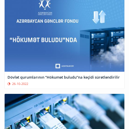
Dövlət qurumlarının “Hökumət buludu”na keçidi sürətləndirilir
26-10-2022