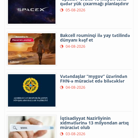
qədər yük çıxarmağı planlaşdırır
05-08-2026
Bakcell rouminqi ilə yay tətilində
dünyanı kəşf et
04-08-2026
Vətəndaşlar “mygov” üzərindən
FHN-ə müraciət edə biləcəklər
04-08-2026
İqtisadiyyat Nazirliyinin
xidmətlərinə 13 milyondan artıq
müraciət olub
03-08-2026