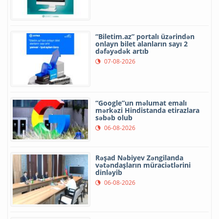
“Biletim.az” portalı üzərindən
onlayn bilet alanların sayı 2
dəfəyədək artıb
07-08-2026
“Google”un məlumat emalı
mərkəzi Hindistanda etirazlara
səbəb olub
06-08-2026
Rəşad Nəbiyev Zəngilanda
vətəndaşların müraciətlərini
dinləyib
06-08-2026