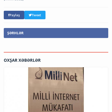
Paylaş
Tweet
ŞƏRHLƏR
OXŞAR XƏBƏRLƏR