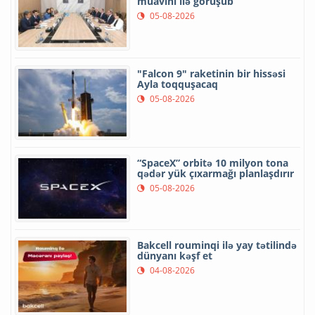
müavini ilə görüşüb
05-08-2026
"Falcon 9" raketinin bir hissəsi
Ayla toqquşacaq
05-08-2026
“SpaceX” orbitə 10 milyon tona
qədər yük çıxarmağı planlaşdırır
05-08-2026
Bakcell rouminqi ilə yay tətilində
dünyanı kəşf et
04-08-2026