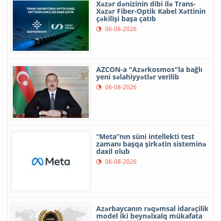
Xəzər dənizinin dibi ilə Trans-
Xəzər Fiber-Optik Kabel Xəttinin
çəkilişi başa çatıb
06-08-2026
AZCON-a "Azərkosmos"la bağlı
yeni səlahiyyətlər verilib
06-08-2026
“Meta”nın süni intellekti test
zamanı başqa şirkətin sisteminə
daxil olub
06-08-2026
Azərbaycanın rəqəmsal idarəçilik
model iki beynəlxalq mükafata