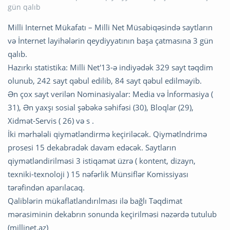
Milli Internet Mükafatı – Milli Net Müsabiqəsində saytların
və İnternet layihələrin qeydiyyatının başa çatmasına 3 gün
qalıb.
Hazırkı statistika: Milli Net'13-ə indiyədək 329 sayt təqdim
olunub, 242 sayt qəbul edilib, 84 sayt qəbul edilməyib.
Ən çox sayt verilən Nominasiyalar: Media və İnformasiya (
31), Ən yaxşı sosial şəbəkə səhifəsi (30), Bloqlar (29),
Xidmət-Servis ( 26) və s .
İki mərhələli qiymətləndirmə keçiriləcək. Qiymətlndrimə
prosesi 15 dekabradək davam edəcək. Saytların
qiymətləndirilməsi 3 istiqamət üzrə ( kontent, dizayn,
texniki-texnoloji ) 15 nəfərlik Münsiflər Komissiyası
tərəfindən aparılacaq.
Qaliblərin mükaflatlandırılması ilə bağlı Təqdimat
mərasiminin dekabrın sonunda keçirilməsi nəzərdə tutulub
(millinet.az)