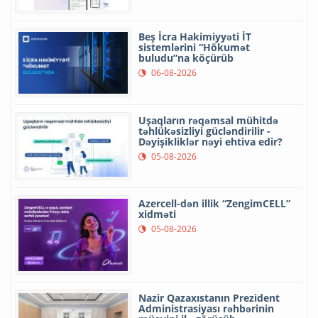
Beş İcra Hakimiyyəti İT
sistemlərini “Hökumət
buludu”na köçürüb
06-08-2026
Uşaqların rəqəmsal mühitdə
təhlükəsizliyi gücləndirilir -
Dəyişikliklər nəyi ehtiva edir?
05-08-2026
Azercell-dən illik “ZengimCELL”
xidməti
05-08-2026
Nazir Qazaxıstanın Prezident
Administrasiyası rəhbərinin