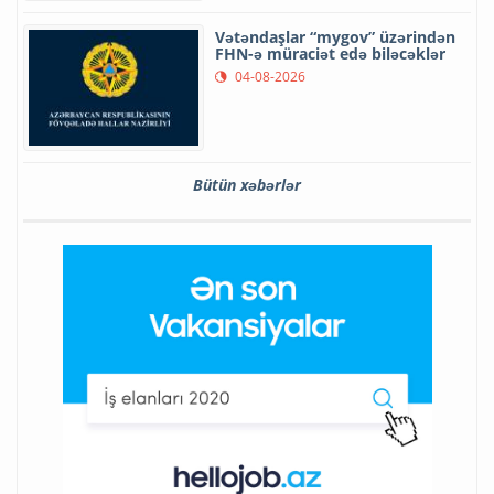
Vətəndaşlar “mygov” üzərindən
FHN-ə müraciət edə biləcəklər
04-08-2026
Bütün xəbərlər