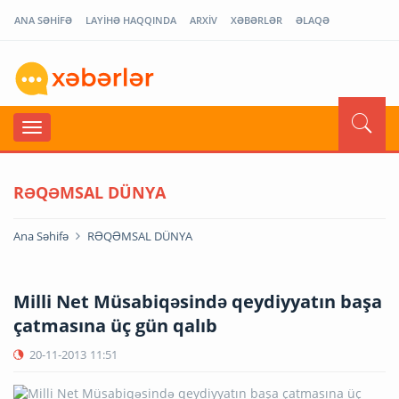
ANA SƏHİFƏ
LAYİHƏ HAQQINDA
ARXİV
XƏBƏRLƏR
ƏLAQƏ
RƏQƏMSAL DÜNYA
Ana Səhifə
RƏQƏMSAL DÜNYA
Milli Net Müsabiqəsində qeydiyyatın başa
çatmasına üç gün qalıb
20-11-2013
11:51