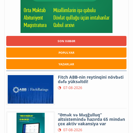
SON XƏBƏR
POPULYAR
YAZARLAR
Fitch ABB-nin reytinqini növbəti
dəfə yüksəltdi!
07-08-2026
“Əmək və Məşğulluq”
altsistemində hazırda 65 mindən
çox aktiv vakansiya var
07-08-2026