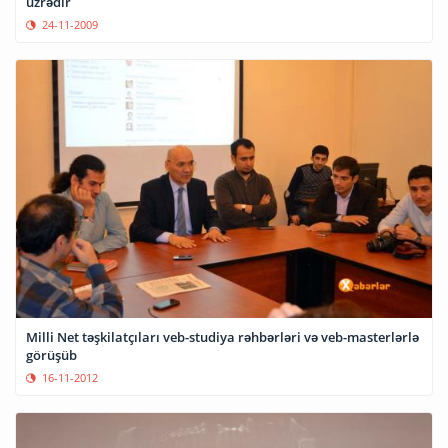
üzrədir
24-11-2009
Milli Net təşkilatçıları veb-studiya rəhbərləri və veb-masterlərlə
görüşüb
16-11-2012