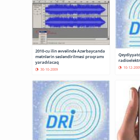
2010-cu ilin əvvəlində Azərbaycanda
Qeydiyyat
mətnlərin səsləndirilməsi proqramı
radioelektr
yaradılacaq
10-12-200
30-10-2009