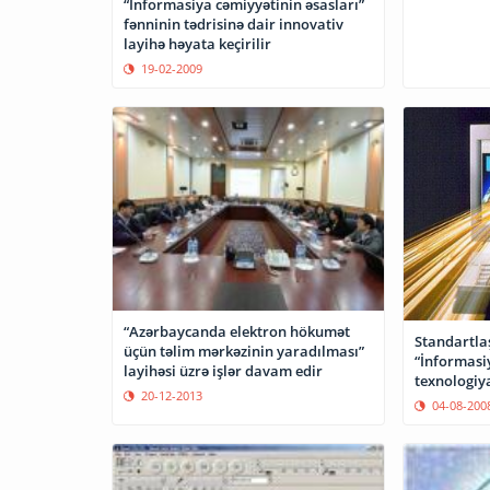
“İnformasiya cəmiyyətinin əsasları”
fənninin tədrisinə dair innovativ
layihə həyata keçirilir
19-02-2009
“Azərbaycanda elektron hökumət
Standartla
üçün təlim mərkəzinin yaradılması”
“İnformas
layihəsi üzrə işlər davam edir
texnologiya
20-12-2013
yaradılıb
04-08-200