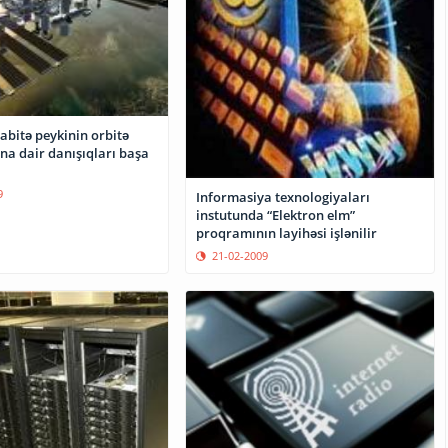
rabitə peykinin orbitə
na dair danışıqları başa
9
Informasiya texnologiyaları
instutunda “Elektron elm”
proqramının layihəsi işlənilir
21-02-2009