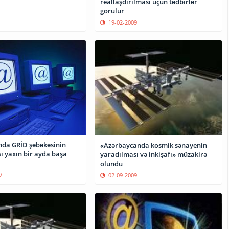
reallaşdırılması üçün tədbirlər
görülür
19-02-2009
da GRİD şəbəkəsinin
«Azərbaycanda kosmik sənayenin
ı yaxın bir ayda başa
yaradılması və inkişafı» müzakirə
olundu
9
02-09-2009