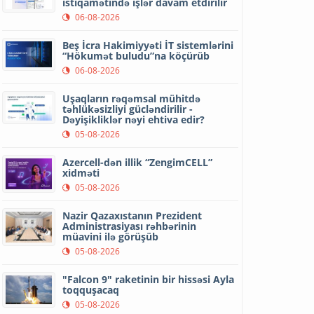
istiqamətində işlər davam etdirilir
06-08-2026
Beş İcra Hakimiyyəti İT sistemlərini
“Hökumət buludu”na köçürüb
06-08-2026
Uşaqların rəqəmsal mühitdə
təhlükəsizliyi gücləndirilir -
Dəyişikliklər nəyi ehtiva edir?
05-08-2026
Azercell-dən illik “ZengimCELL”
xidməti
05-08-2026
Nazir Qazaxıstanın Prezident
Administrasiyası rəhbərinin
müavini ilə görüşüb
05-08-2026
"Falcon 9" raketinin bir hissəsi Ayla
toqquşacaq
05-08-2026