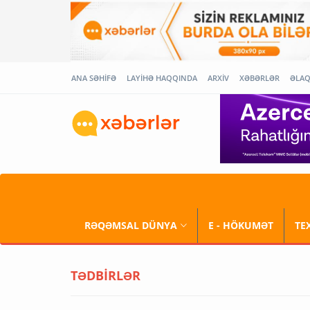
ANA SƏHİFƏ
LAYİHƏ HAQQINDA
ARXİV
XƏBƏRLƏR
ƏLA
RƏQƏMSAL DÜNYA
E - HÖKUMƏT
TE
TƏDBİRLƏR