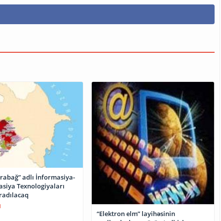
rabağ” adlı İnformasiya-
iya Texnologiyaları
radılacaq
1
“Elektron elm” layihəsinin