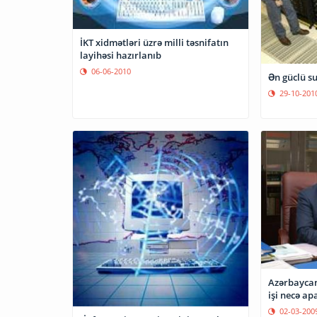
İKT xidmətləri üzrə milli təsnifatın
layihəsi hazırlanıb
06-06-2010
Ən güclü s
29-10-201
Azərbaycan
işi necə apa
02-03-200