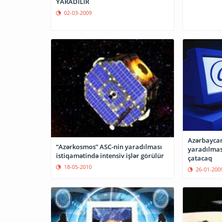
YARADILIR
02-03-2009
Azərbaycan
“Azərkosmos” ASC-nin yaradılması
yaradılmas
istiqamətində intensiv işlər görülür
çatacaq
18-05-2010
26-01-200