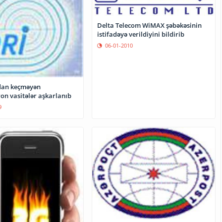
Delta Telecom WiMAX şəbəkəsinin
istifadəyə verildiyini bildirib
06-01-2010
dan keçməyən
on vasitələr aşkarlanıb
9