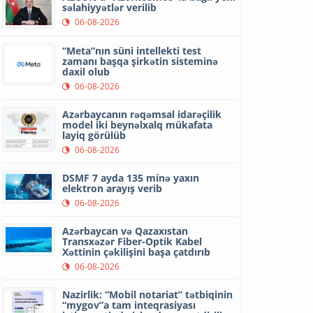
səlahiyyətlər verilib
06-08-2026
“Meta”nın süni intellekti test
zamanı başqa şirkətin sisteminə
daxil olub
06-08-2026
Azərbaycanın rəqəmsal idarəçilik
model iki beynəlxalq mükafata
layiq görülüb
06-08-2026
DSMF 7 ayda 135 minə yaxın
elektron arayış verib
06-08-2026
Azərbaycan və Qazaxıstan
Transxəzər Fiber-Optik Kabel
Xəttinin çəkilişini başa çatdırıb
06-08-2026
Nazirlik: “Mobil notariat” tətbiqinin
“mygov”a tam inteqrasiyası