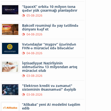
“SpaceX” orbitə 10 milyon tona
qədər yük çıxarmağı planlaşdırır
05-08-2026
Bakcell rouminqi ilə yay tətilində
dünyanı kəşf et
04-08-2026
Vətəndaşlar “mygov” üzərindən
FHN-ə müraciət edə biləcəklər
04-08-2026
İqtisadiyyat Nazirliyinin
xidmətlərinə 13 milyondan artıq
müraciət olub
03-08-2026
"Elektron kredit və zəmanət"
sisteminin Əsasnaməsi" dəyişib
03-08-2026
“Alibaba” yeni AI modelini təqdim
edib