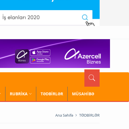
RUBRİKA
TƏDBİRLƏR
MÜSAHİBƏ
Ana Səhifə
TƏDBİRLƏR