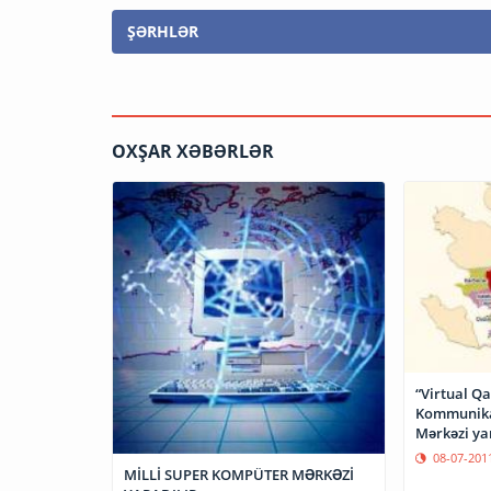
ŞƏRHLƏR
OXŞAR XƏBƏRLƏR
“Virtual Qa
Kommunikas
Mərkəzi ya
08-07-201
MİLLİ SUPER KOMPÜTER MƏRKƏZİ