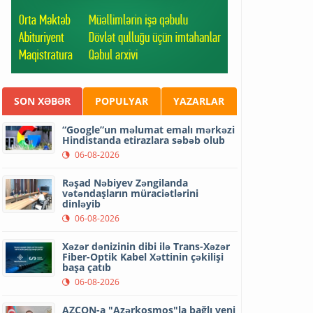
SON XƏBƏR
POPULYAR
YAZARLAR
“Google”un məlumat emalı mərkəzi
Hindistanda etirazlara səbəb olub
06-08-2026
Rəşad Nəbiyev Zəngilanda
vətəndaşların müraciətlərini
dinləyib
06-08-2026
Xəzər dənizinin dibi ilə Trans-Xəzər
Fiber-Optik Kabel Xəttinin çəkilişi
başa çatıb
06-08-2026
AZCON-a "Azərkosmos"la bağlı yeni