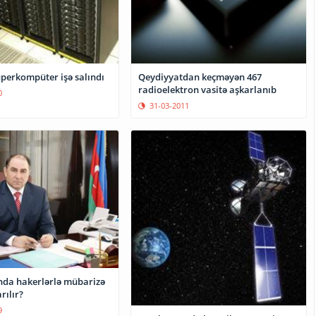
uperkompüter işə salındı
Qeydiyyatdan keçməyən 467
radioelektron vasitə aşkarlanıb
0
31-03-2011
da hakerlərlə mübarizə
rılır?
9