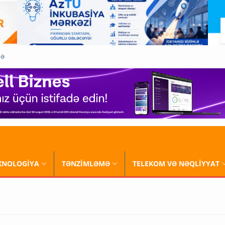
QƏ
XNOLOGİYA
TƏNZİMLƏMƏ
TELEKOM VƏ NƏQLİYYAT