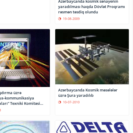
Azərbaycanda kosmik sənayenin
yaradılması haqda Dövlət Proqramı
rəsmən təsdiq olundu
19-08-2009
Azərbaycanda Kosmik məsələlər
şdırma üzrə
üzrə Şura yaradılıb
iya-kommunikasiya
10-07-2010
ları” Texniki Komitəsi
8