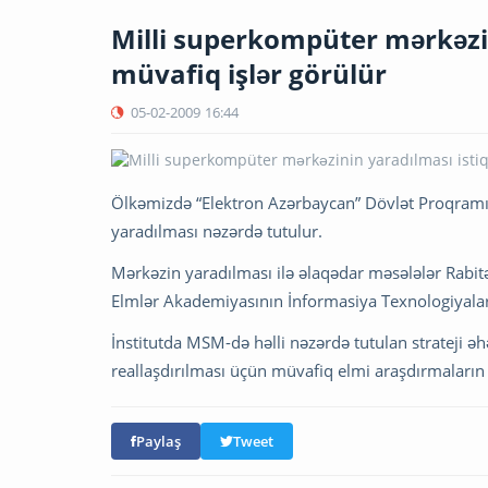
Milli superkompüter mərkəzi
müvafiq işlər görülür
05-02-2009
16:44
Ölkəmizdə “Elektron Azərbaycan” Dövlət Proqramı
yaradılması nəzərdə tutulur.
Mərkəzin yaradılması ilə əlaqədar məsələlər Rabitə
Elmlər Akademiyasının İnformasiya Texnologiyalar
İnstitutda MSM-də həlli nəzərdə tutulan strateji 
reallaşdırılması üçün müvafiq elmi araşdırmaların
Paylaş
Tweet