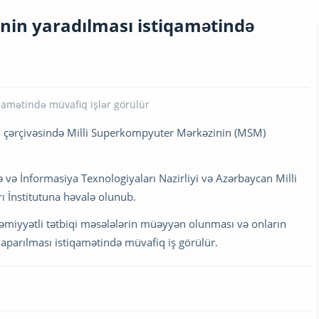
nin yaradılması istiqamətində
 çərçivəsində Milli Superkompyuter Mərkəzinin (MSM)
 və İnformasiya Texnologiyaları Nazirliyi və Azərbaycan Milli
ı İnstitutuna həvalə olunub.
əhəmiyyətli tətbiqi məsələlərin müəyyən olunması və onların
 aparılması istiqamətində müvafiq iş görülür.