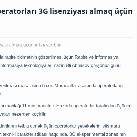
eratorları 3G lisenziyası almaq üçün
da rabitə xidmətinin göstərilməsi üçün Rabitə və İnformasiya
ə informasiya texnologiyaları naziri Əli Abbasov çərşənbə günü
n verilməsi məsələsinə baxır. Müraciətlər əsasında operatorların
q.
i məbləği 11 min manatdır. Hazırda operatorlar tərəfindən üçüncü
aları nəzərdən keçirilir.
dartlarını tətbiq etmək üçün operatorlar şəbəkələrin istismara
rın texniki xarakteristikası haqqında, 3G eksperimental zonasının