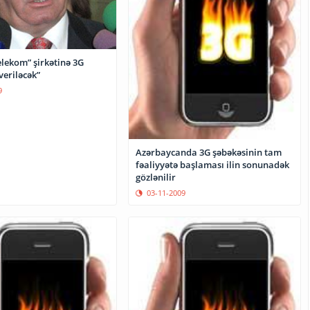
elekom” şirkətinə 3G
veriləcək”
9
Azərbaycanda 3G şəbəkəsinin tam
fəaliyyətə başlaması ilin sonunadək
gözlənilir
03-11-2009