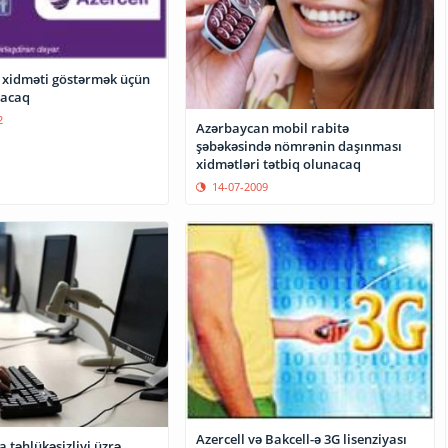
G xidməti göstərmək üçün
lacaq
2
Azərbaycan mobil rabitə
şəbəkəsində nömrənin daşınması
xidmətləri tətbiq olunacaq
14-07-2009
Azercell və Bakcell-ə 3G lisenziyası
 təhlükəsizliyi üzrə