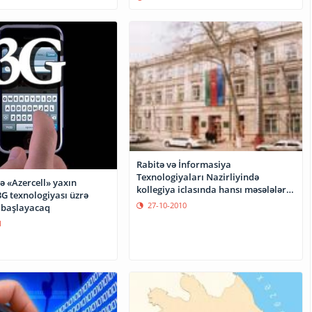
Rabitə və İnformasiya
Texnologiyaları Nazirliyində
ə «Azercell» yaxın
kollegiya iclasında hansı məsələlər
3G texnologiyası üzrə
müzakirə olundu?
27-10-2010
 başlayacaq
1