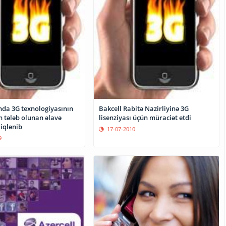
da 3G texnologiyasının
Bakcell Rabitə Nazirliyinə 3G
n tələb olunan əlavə
lisenziyası üçün müraciət etdi
diqlənib
17-07-2010
9