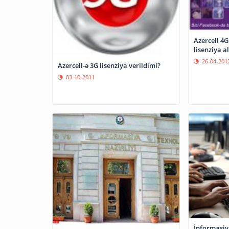
Azercell 4
lisenziya a
26-04-201
Azercell-ə 3G lisenziya verildimi?
03-10-2011
İnformasiya