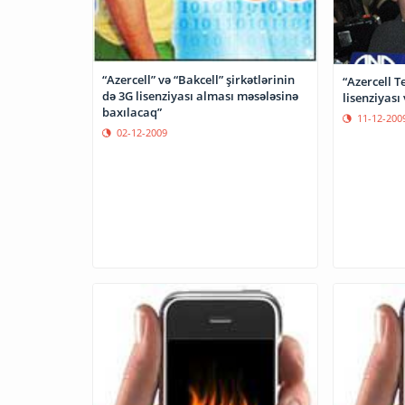
“Azercell” və “Bakcell” şirkətlərinin
“Azercell T
də 3G lisenziyası alması məsələsinə
lisenziyası 
baxılacaq”
11-12-200
02-12-2009