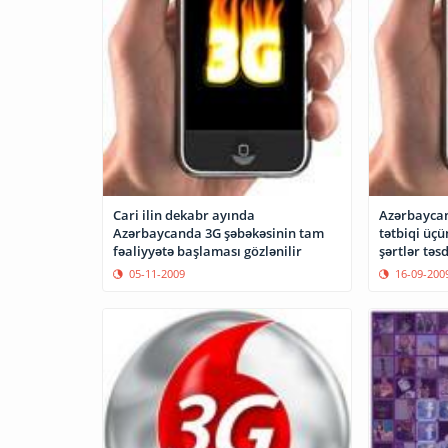
Cari ilin dekabr ayında
Azərbaycan
Azərbaycanda 3G şəbəkəsinin tam
tətbiqi üçü
fəaliyyətə başlaması gözlənilir
şərtlər təs
05-11-2009
16-09-200