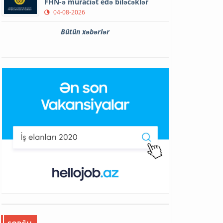
FHN-ə müraciət edə biləcəklər
04-08-2026
Bütün xəbərlər