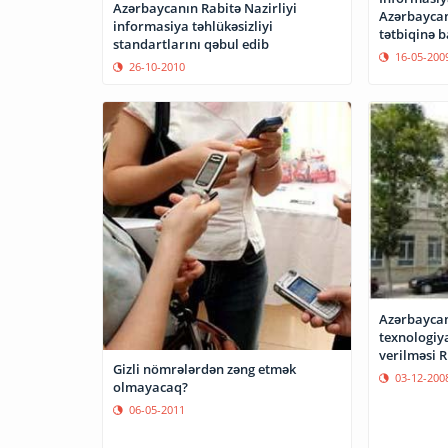
Azərbaycanın Rabitə Nazirliyi
Azərbaycan
informasiya təhlükəsizliyi
tətbiqinə 
standartlarını qəbul edib
16-05-200
26-10-2010
Azərbayca
texnologiya
verilməsi 
Gizli nömrələrdən zəng etmək
03-12-200
olmayacaq?
06-05-2011