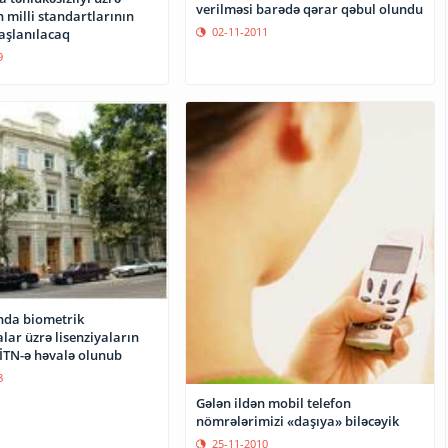
verilməsi barədə qərar qəbul olundu
 milli standartlarının
02-11-2011
başlanılacaq
9
nda biometrik
lar üzrə lisenziyaların
RİTN-ə həvalə olunub
8
Gələn ildən mobil telefon
nömrələrimizi «daşıya» biləcəyik
25-11-2010