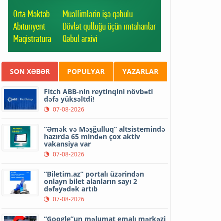
SON XƏBƏR
POPULYAR
YAZARLAR
Fitch ABB-nin reytinqini növbəti
dəfə yüksəltdi!
07-08-2026
“Əmək və Məşğulluq” altsistemində
hazırda 65 mindən çox aktiv
vakansiya var
07-08-2026
“Biletim.az” portalı üzərindən
onlayn bilet alanların sayı 2
dəfəyədək artıb
07-08-2026
“Google”un məlumat emalı mərkəzi