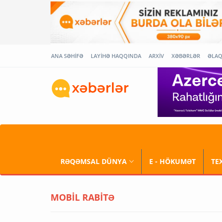
ANA SƏHİFƏ
LAYİHƏ HAQQINDA
ARXİV
XƏBƏRLƏR
ƏLA
RƏQƏMSAL DÜNYA
E - HÖKUMƏT
TE
MOBİL RABİTƏ