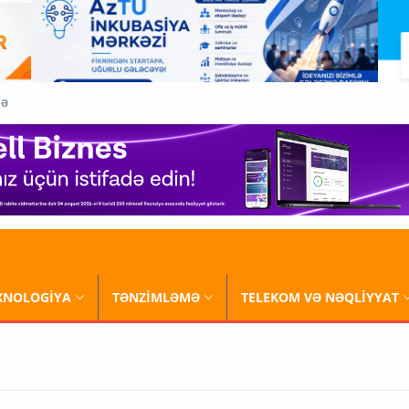
QƏ
XNOLOGİYA
TƏNZİMLƏMƏ
TELEKOM VƏ NƏQLİYYAT