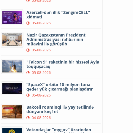
05-08-2026
Azercell-dən illik “ZengimCELL”
xidməti
05-08-2026
Nazir Qazaxıstanın Prezident
Administrasiyası rəhbərinin
müavini ilə görüşüb
05-08-2026
"Falcon 9" raketinin bir hissəsi Ayla
toqquşacaq
05-08-2026
“SpaceX” orbitə 10 milyon tona
qədər yük çıxarmağı planlaşdırır
05-08-2026
Bakcell rouminqi ilə yay tətilində
dünyanı kəşf et
04-08-2026
Vətəndaşlar “mygov” üzərindən