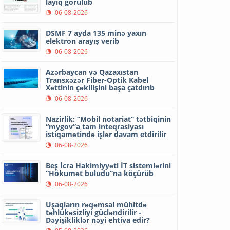
layiq görülüb
06-08-2026
DSMF 7 ayda 135 minə yaxın
elektron arayış verib
06-08-2026
Azərbaycan və Qazaxıstan
Transxəzər Fiber-Optik Kabel
Xəttinin çəkilişini başa çatdırıb
06-08-2026
Nazirlik: “Mobil notariat” tətbiqinin
“mygov”a tam inteqrasiyası
istiqamətində işlər davam etdirilir
06-08-2026
Beş İcra Hakimiyyəti İT sistemlərini
“Hökumət buludu”na köçürüb
06-08-2026
Uşaqların rəqəmsal mühitdə
təhlükəsizliyi gücləndirilir -
Dəyişikliklər nəyi ehtiva edir?