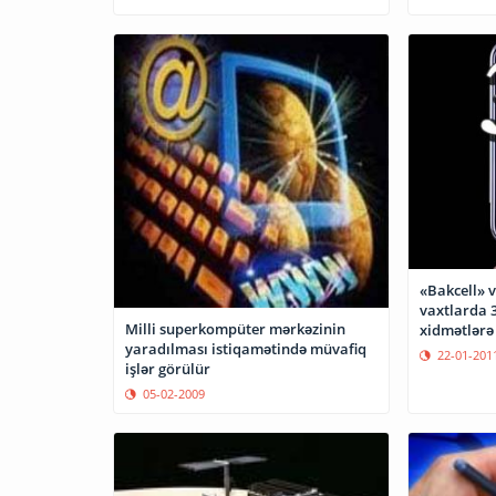
«Bakcell» v
vaxtlarda 
Milli superkompüter mərkəzinin
xidmətlərə
yaradılması istiqamətində müvafiq
22-01-201
işlər görülür
05-02-2009