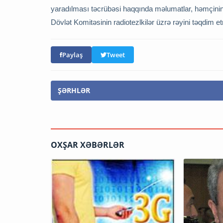
yaradılması təcrübəsi haqqında məlumatlar, həmçini
Dövlət Komitəsinin radiotezlkilər üzrə rəyini təqdim etm
Paylaş
Tweet
ŞƏRHLƏR
OXŞAR XƏBƏRLƏR