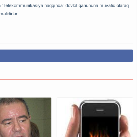
n "Telekommunikasiya haqqında" dövlət qanununa müvafiq olaraq
əlidirlər.