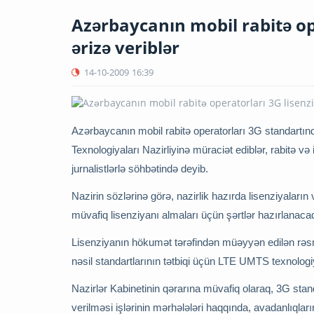
Azərbaycanın mobil rabitə op
ərizə veriblər
14-10-2009
16:39
Azərbaycanın mobil rabitə operatorları 3G standartın
Texnologiyaları Nazirliyinə müraciət ediblər, rabitə v
jurnalistlərlə söhbətində deyib.
Nazirin sözlərinə görə, nazirlik hazırda lisenziyaları
müvafiq lisenziyanı almaları üçün şərtlər hazırlanaca
Lisenziyanın hökumət tərəfindən müəyyən edilən rəsm
nəsil standartlarının tətbiqi üçün LTE UMTS texnologiy
Nazirlər Kabinetinin qərarına müvafiq olaraq, 3G stan
verilməsi işlərinin mərhələləri haqqında, avadanlıqla