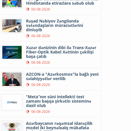
Hindistanda etirazlara səbəb olub
06-08-2026
Rəşad Nəbiyev Zəngilanda
vətəndaşların müraciətlərini
dinləyib
06-08-2026
Xəzər dənizinin dibi ilə Trans-Xəzər
Fiber-Optik Kabel Xəttinin çəkilişi
başa çatıb
06-08-2026
AZCON-a "Azərkosmos"la bağlı yeni
səlahiyyətlər verilib
06-08-2026
“Meta”nın süni intellekti test
zamanı başqa şirkətin sisteminə
daxil olub
06-08-2026
Azərbaycanın rəqəmsal idarəçilik
model iki beynəlxalq mükafata