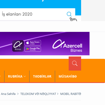
RUBRİKA
TƏDBİRLƏR
MÜSAHİBƏ
Ana Səhifə
TELEKOM VƏ NƏQLİYYAT
MOBİL RABİTƏ