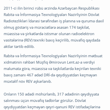
2011-ci ilin birinci rübü ərzində Azərbaycan Respublikası
Rabitə və İnformasiya Texnologiyaları Nazirliyinin Dövlət
Radiotezlikləri İdarəsi tərəfindən iş planına və quruma daxil
olmuş göstəriş və müraciətlərə əsasən 174 təşkilat,
müəssisə və şirkətlərdə istismar olunan radioelektron
vasitələrinə (REV) texniki baxış keçirilib, müvafiq qaydada
aktlar tərtib edilib.
Rabitə və İnformasiya Texnologiyaları Nazirliyinin mətbuat
xidmətinin rəhbəri Müşfiq Əmirovun Lent.az-a verdiyi
məlumata görə, müəssisə və təşkilatlarda keçirilən texniki
baxış zamanı 467 ədəd DRİ-də qeydiyyatdan keçməyən
müxtəlif növ REV aşkarlanıb.
Onların 150 ədədi möhürlənib, 317 ədədinin qeydiyyata
salınması üçün müvafiq tədbirlər görülür. Dövlət
qeydiyyatdan keçməyən qeyri-qanuni REV istifadəçilərinə