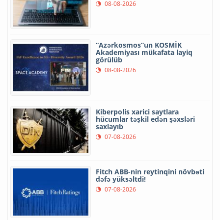
08-08-2026
“Azərkosmos”un KOSMİK
Akademiyası mükafata layiq
görülüb
08-08-2026
Kiberpolis xarici saytlara
hücumlar təşkil edən şəxsləri
saxlayıb
07-08-2026
Fitch ABB-nin reytinqini növbəti
dəfə yüksəltdi!
07-08-2026