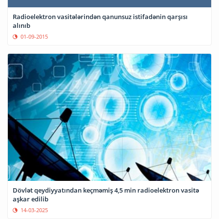
Radioelektron vasitələrindən qanunsuz istifadənin qarşısı
alınıb
01-09-2015
Dövlət qeydiyyatından keçməmiş 4,5 min radioelektron vasitə
aşkar edilib
14-03-2025