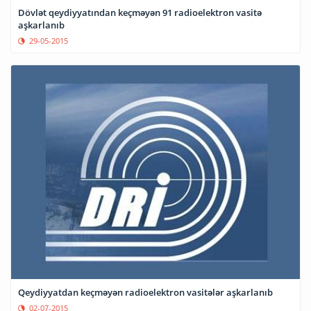
Dövlət qeydiyyatından keçməyən 91 radioelektron vasitə
aşkarlanıb
29-05-2015
Qeydiyyatdan keçməyən radioelektron vasitələr aşkarlanıb
02-07-2015