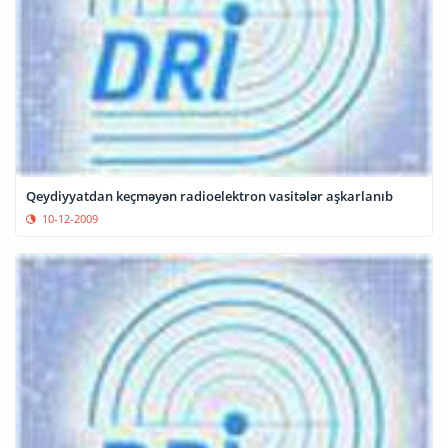
Qeydiyyatdan keçməyən radioelektron vasitələr aşkarlanıb
10-12-2009