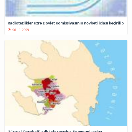
Radiotezliklər üzrə Dövlət Komissiyasının növbəti iclası keçirilib
06-11-2009
“Virtual Qarabağ” adlı İnformasiya-Kommunikasiya