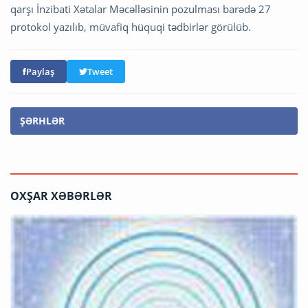
qarşı İnzibati Xətalar Məcəlləsinin pozulması barədə 27
protokol yazılıb, müvafiq hüquqi tədbirlər görülüb.
Paylaş
Tweet
ŞƏRHLƏR
OXŞAR XƏBƏRLƏR