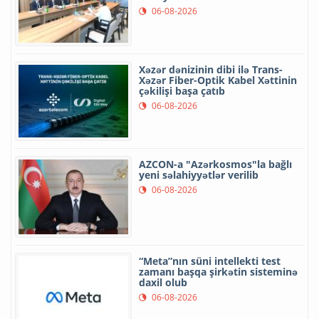
06-08-2026
Xəzər dənizinin dibi ilə Trans-
Xəzər Fiber-Optik Kabel Xəttinin
çəkilişi başa çatıb
06-08-2026
AZCON-a "Azərkosmos"la bağlı
yeni səlahiyyətlər verilib
06-08-2026
“Meta”nın süni intellekti test
zamanı başqa şirkətin sisteminə
daxil olub
06-08-2026