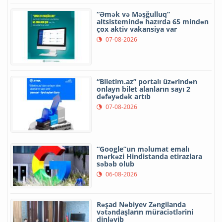
“Əmək və Məşğulluq”
altsistemində hazırda 65 mindən
çox aktiv vakansiya var
07-08-2026
“Biletim.az” portalı üzərindən
onlayn bilet alanların sayı 2
dəfəyədək artıb
07-08-2026
“Google”un məlumat emalı
mərkəzi Hindistanda etirazlara
səbəb olub
06-08-2026
Rəşad Nəbiyev Zəngilanda
vətəndaşların müraciətlərini
dinləyib