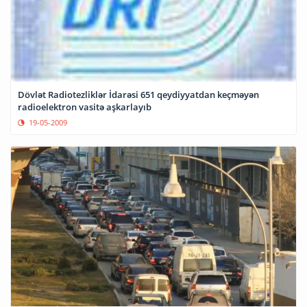
Dövlət Radiotezliklər İdarəsi 651 qeydiyyatdan keçməyən
radioelektron vasitə aşkarlayıb
19-05-2009