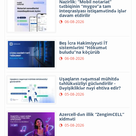
Nazirlik: “Mobil notariat”
tətbiqinin “mygov”a tam
inteqrasiyası istiqamətində işlər
davam etdirilir
06-08-2026
Beş İcra Hakimiyyəti İT
sistemlərini “Hökumət
buludu”na köçürüb
06-08-2026
Uşaqların rəqəmsal mühitdə
təhlükəsizliyi gücləndirilir -
Dəyişikliklər nəyi ehtiva edir?
05-08-2026
Azercell-dən illik “ZengimCELL”
xidməti
05-08-2026