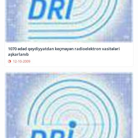
1070 ədəd qeydiyyatdan keçməyən radioelektron vasitələri
aşkarlanıb
12-10-2009