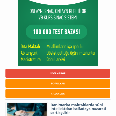
SON XƏBƏR
POPULYAR
YAZARLAR
Danimarka məktəblərdə süni
intellektdən istifadəyə nəzarəti
sərtləşdirir