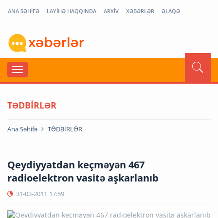
ANA SƏHİFƏ
LAYİHƏ HAQQINDA
ARXİV
XƏBƏRLƏR
ƏLAQƏ
TƏDBİRLƏR
Ana Səhifə
TƏDBİRLƏR
Qeydiyyatdan keçməyən 467
radioelektron vasitə aşkarlanıb
31-03-2011
17:59