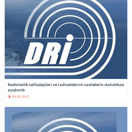
Radiotezlik istifadəçiləri və radioelektron vasitələrin statistikası
açıqlanıb
05-05-2015