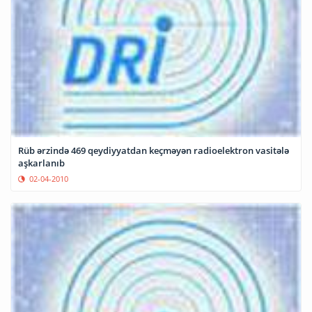
Rüb ərzində 469 qeydiyyatdan keçməyən radioelektron vasitələ
aşkarlanıb
02-04-2010