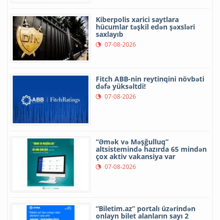
Kiberpolis xarici saytlara
hücumlar təşkil edən şəxsləri
saxlayıb
07-08-2026
Fitch ABB-nin reytinqini növbəti
dəfə yüksəltdi!
07-08-2026
“Əmək və Məşğulluq”
altsistemində hazırda 65 mindən
çox aktiv vakansiya var
07-08-2026
“Biletim.az” portalı üzərindən
onlayn bilet alanların sayı 2