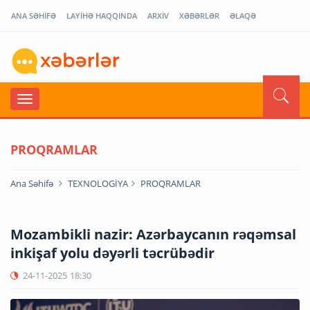
ANA SƏHİFƏ
LAYİHƏ HAQQINDA
ARXİV
XƏBƏRLƏR
ƏLAQƏ
PROQRAMLAR
Ana Səhifə
TEXNOLOGİYA
PROQRAMLAR
Mozambikli nazir: Azərbaycanın rəqəmsal
inkişaf yolu dəyərli təcrübədir
24-11-2025
18:30