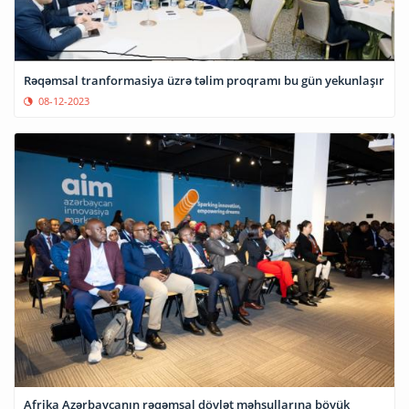
Rəqəmsal tranformasiya üzrə təlim proqramı bu gün yekunlaşır
08-12-2023
Afrika Azərbaycanın rəqəmsal dövlət məhsullarına böyük