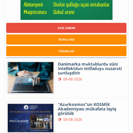
SON XƏBƏR
POPULYAR
YAZARLAR
Danimarka məktəblərdə süni
intellektdən istifadəyə nəzarəti
sərtləşdirir
08-08-2026
“Azərkosmos”un KOSMİK
Akademiyası mükafata layiq
görülüb
08-08-2026