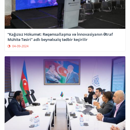
“Kağızsız Hökumət: Rəqəmsallaşma və İnnovasiyanın Ətraf
Mühitə Təsiri” adlı beynəlxalq tədbir keçirilir
04-09-2024