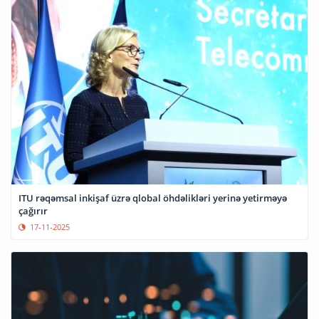
ITU rəqəmsal inkişaf üzrə qlobal öhdəlikləri yerinə yetirməyə
çağırır
17-11-2025