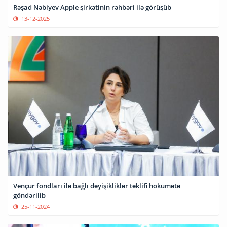
Rəşad Nəbiyev Apple şirkətinin rəhbəri ilə görüşüb
13-12-2025
Vençur fondları ilə bağlı dəyişikliklər təklifi hökumətə
göndərilib
25-11-2024