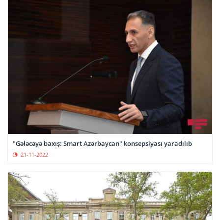
"Gələcəyə baxış: Smart Azərbaycan" konsepsiyası yaradılıb
21-11-2022