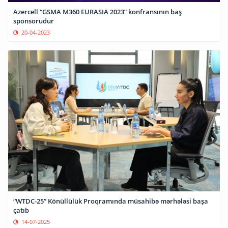
Azercell “GSMA M360 EURASIA 2023” konfransının baş
sponsorudur
20-04-2023
“WTDC-25” Könüllülük Proqramında müsahibə mərhələsi başa
çatıb
14-07-2025