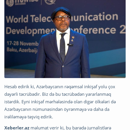
Hesab edirik ki, Azərbaycanın rəqəmsal inkişaf yolu çox
dəyərli təcrübədir. Biz də bu təcrübədən yararlanmaq
istərdik. Eyni inkişaf mərhələsində olan digər ölkələri də
Azərbaycanın nümunəsindən öyrənməyə və daha da
irəliləməyə təşviq edirik.
Xeberler.az
məlumat verir ki, bu barədə jurnalistlərə