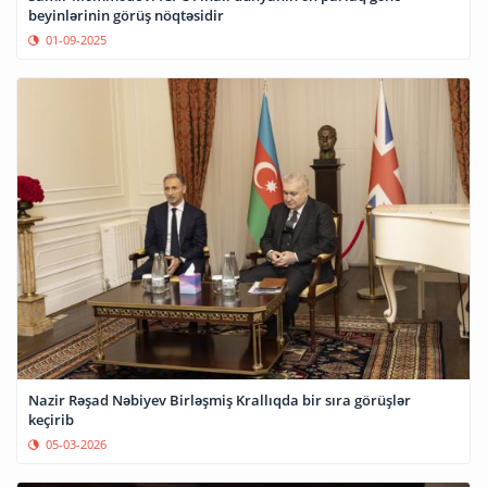
beyinlərinin görüş nöqtəsidir
01-09-2025
Nazir Rəşad Nəbiyev Birləşmiş Krallıqda bir sıra görüşlər
keçirib
05-03-2026