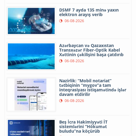
DSMF 7 ayda 135 minə yaxın
elektron arayış verib
06-08-2026
Azərbaycan və Qazaxıstan
Transxəzər Fiber-Optik Kabel
Xəttinin çəkilişini başa çatdırıb
06-08-2026
Nazirlik: “Mobil notariat”
tətbiqinin “mygov”a tam
inteqrasiyası istiqamətində işlər
davam etdirilir
06-08-2026
Beş İcra Hakimiyyəti İT
sistemlərini “Hökumət
buludu”na köçürüb