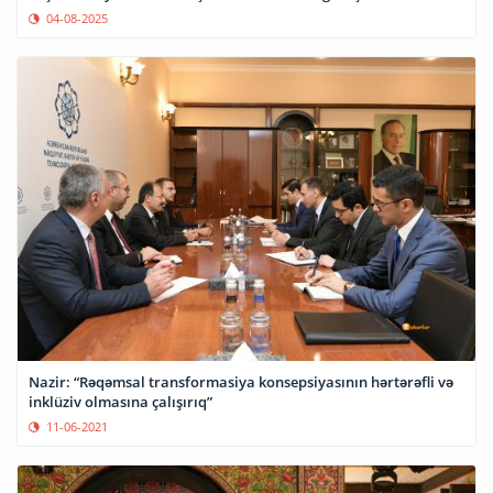
04-08-2025
Nazir: “Rəqəmsal transformasiya konsepsiyasının hərtərəfli və
inklüziv olmasına çalışırıq”
11-06-2021