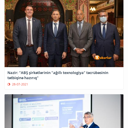
Nazir: "ABŞ şirkətlərinin "ağıllı texnologiya" təcrübəsinin
tətbiqinə hazırıq"
28-07-2021