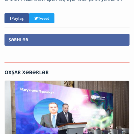
Paylaş
Tweet
ŞƏRHLƏR
OXŞAR XƏBƏRLƏR