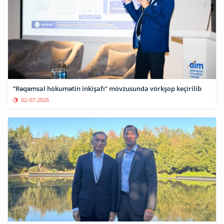
“Rəqəmsal hökumətin inkişafı” mövzusunda vörkşop keçirilib
02-07-2026