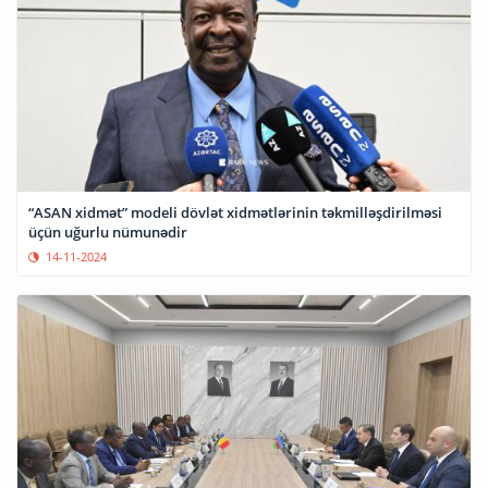
“ASAN xidmət” modeli dövlət xidmətlərinin təkmilləşdirilməsi
üçün uğurlu nümunədir
14-11-2024