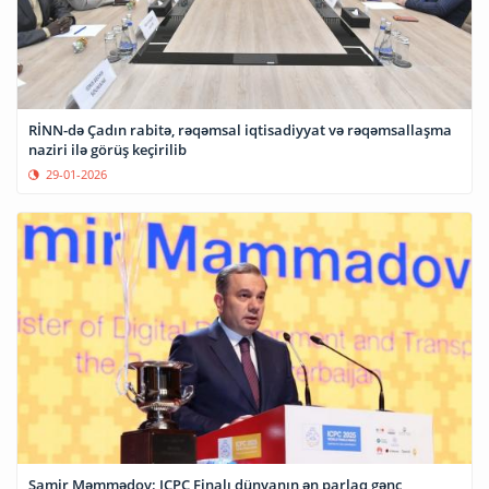
RİNN-də Çadın rabitə, rəqəmsal iqtisadiyyat və rəqəmsallaşma
naziri ilə görüş keçirilib
29-01-2026
Samir Məmmədov: ICPC Finalı dünyanın ən parlaq gənc