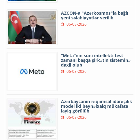
AZCON-a "Azərkosmos"la bağlı
yeni səlahiyyətlər verilib
06-08-2026
“Meta”nın süni intellekti test
zamanı başqa şirkətin sisteminə
daxil olub
06-08-2026
Azərbaycanın rəqəmsal idarəçilik
model iki beynəlxalq mükafata
layiq görülüb
06-08-2026