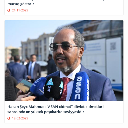
maraq göstərir
21-11-2025
Hasan Şeyx Mahmud: “ASAN xidmət” dövlət xidmətləri
sahəsində ən yüksək peşəkarlıq səviyyəsidir
12-02-2025