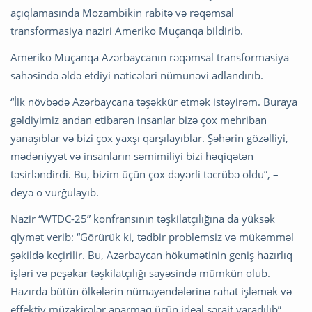
açıqlamasında Mozambikin rabitə və rəqəmsal
transformasiya naziri Ameriko Muçanqa bildirib.
Ameriko Muçanqa Azərbaycanın rəqəmsal transformasiya
sahəsində əldə etdiyi nəticələri nümunəvi adlandırıb.
“İlk növbədə Azərbaycana təşəkkür etmək istəyirəm. Buraya
gəldiyimiz andan etibarən insanlar bizə çox mehriban
yanaşıblar və bizi çox yaxşı qarşılayıblar. Şəhərin gözəlliyi,
mədəniyyət və insanların səmimiliyi bizi həqiqətən
təsirləndirdi. Bu, bizim üçün çox dəyərli təcrübə oldu”, –
deyə o vurğulayıb.
Nazir “WTDC-25” konfransının təşkilatçılığına da yüksək
qiymət verib: “Görürük ki, tədbir problemsiz və mükəmməl
şəkildə keçirilir. Bu, Azərbaycan hökumətinin geniş hazırlıq
işləri və peşəkar təşkilatçılığı sayəsində mümkün olub.
Hazırda bütün ölkələrin nümayəndələrinə rahat işləmək və
effektiv müzakirələr aparmaq üçün ideal şərait yaradılıb”.