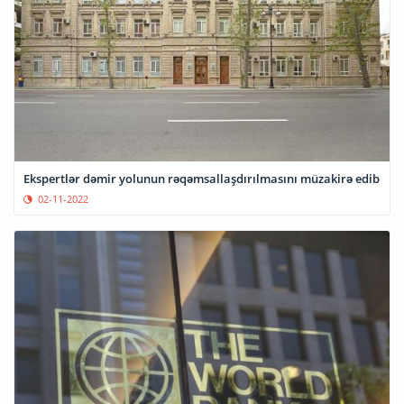
Ekspertlər dəmir yolunun rəqəmsallaşdırılmasını müzakirə edib
02-11-2022