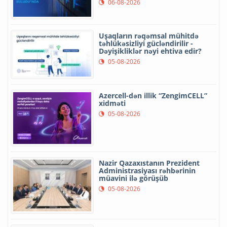
06-08-2026
Uşaqların rəqəmsal mühitdə
təhlükəsizliyi gücləndirilir -
Dəyişikliklər nəyi ehtiva edir?
05-08-2026
Azercell-dən illik “ZengimCELL”
xidməti
05-08-2026
Nazir Qazaxıstanın Prezident
Administrasiyası rəhbərinin
müavini ilə görüşüb
05-08-2026