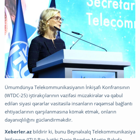
Ümumdünya Telekommunikasiyanın İnkişafı Konfransının
(WTDC-25) iştirakçılarının vəzifəsi müzakirələr və qəbul
edilən siyasi qərarlar vasitəsilə insanların rəqəmsal bağlantı
ehtiyaclarının qarşılanmasına kömək etmək, onların
dayanıqlılığını gücləndirməkdir.
Xeberler.az
bildirir ki, bunu Beynəlxalq Telekommunikasiya
İttifaqının (ITU) Baş katibi Dorin Boqdan-Martin Bakıda