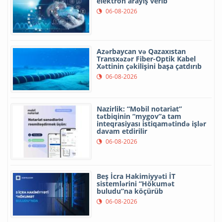
elektron arayış verib
06-08-2026
Azərbaycan və Qazaxıstan
Transxəzər Fiber-Optik Kabel
Xəttinin çəkilişini başa çatdırıb
06-08-2026
Nazirlik: “Mobil notariat”
tətbiqinin “mygov”a tam
inteqrasiyası istiqamətində işlər
davam etdirilir
06-08-2026
Beş İcra Hakimiyyəti İT
sistemlərini “Hökumət
buludu”na köçürüb
06-08-2026