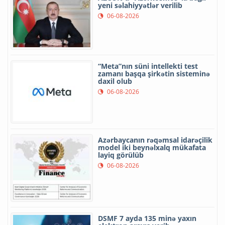
yeni səlahiyyətlər verilib
06-08-2026
“Meta”nın süni intellekti test
zamanı başqa şirkətin sisteminə
daxil olub
06-08-2026
Azərbaycanın rəqəmsal idarəçilik
model iki beynəlxalq mükafata
layiq görülüb
06-08-2026
DSMF 7 ayda 135 minə yaxın