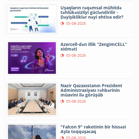
Uşaqların rəqəmsal mühitdə
təhlükəsizliyi gücləndirilir -
Dəyişikliklər nəyi ehtiva edir?
05-08-2026
Azercell-dən illik “ZengimCELL”
xidməti
05-08-2026
Nazir Qazaxıstanın Prezident
Administrasiyası rəhbərinin
müavini ilə görüşüb
05-08-2026
"Falcon 9" raketinin bir hissəsi
Ayla toqquşacaq
05-08-2026