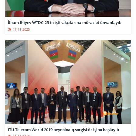
İlham Əliyev WTDC-25-in iştirakçılarına müraciət ünvanlayıb
17-11-2025
ITU Telecom World 2019 beynəlxalq sərgisi öz işinə başlayıb