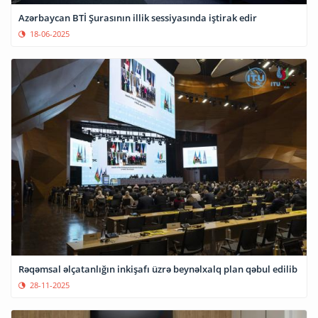
Azərbaycan BTİ Şurasının illik sessiyasında iştirak edir
18-06-2025
Rəqəmsal əlçatanlığın inkişafı üzrə beynəlxalq plan qəbul edilib
28-11-2025