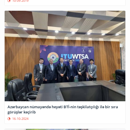
10-09-2019
Azərbaycan nümayəndə heyəti BTİ-nin təşkilatçılığı ilə bir sıra
görüşlər keçirib
16-10-2024