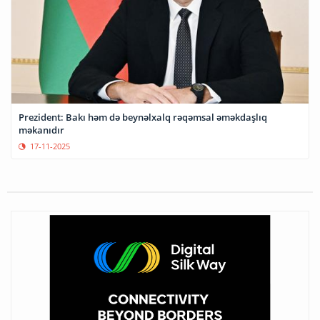
Prezident: Bakı həm də beynəlxalq rəqəmsal əməkdaşlıq
məkanıdır
17-11-2025