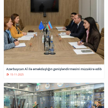
Azərbaycan Aİ ilə əməkdaşlığın genişləndirməsini müzakirə edib
15-11-2025