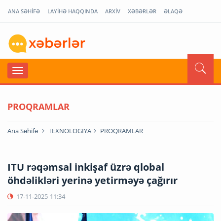
ANA SƏHİFƏ
LAYİHƏ HAQQINDA
ARXİV
XƏBƏRLƏR
ƏLAQƏ
PROQRAMLAR
Ana Səhifə
TEXNOLOGİYA
PROQRAMLAR
ITU rəqəmsal inkişaf üzrə qlobal
öhdəlikləri yerinə yetirməyə çağırır
17-11-2025
11:34