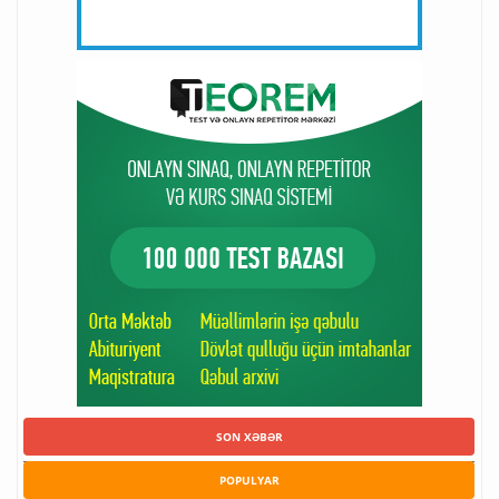
SON XƏBƏR
POPULYAR