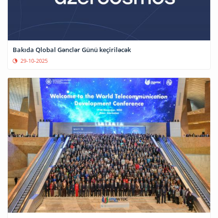
Bakıda Qlobal Gənclər Günü keçiriləcək
29-10-2025