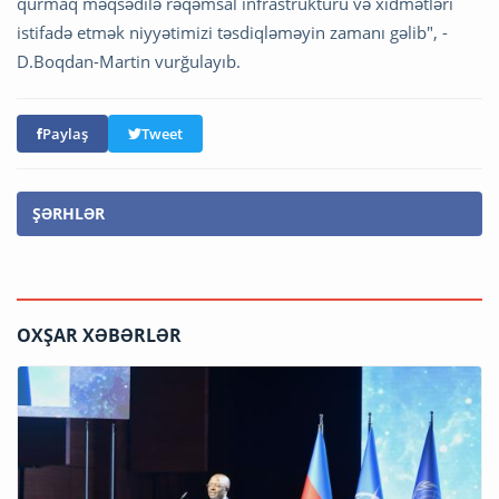
qurmaq məqsədilə rəqəmsal infrastrukturu və xidmətləri
istifadə etmək niyyətimizi təsdiqləməyin zamanı gəlib", -
D.Boqdan-Martin vurğulayıb.
Paylaş
Tweet
ŞƏRHLƏR
OXŞAR XƏBƏRLƏR