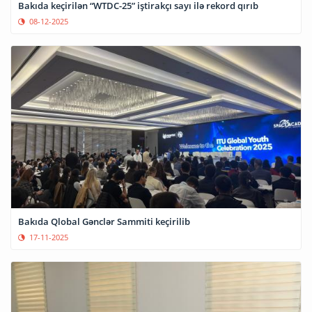
Bakıda keçirilən “WTDC-25” iştirakçı sayı ilə rekord qırıb
08-12-2025
Bakıda Qlobal Gənclər Sammiti keçirilib
17-11-2025