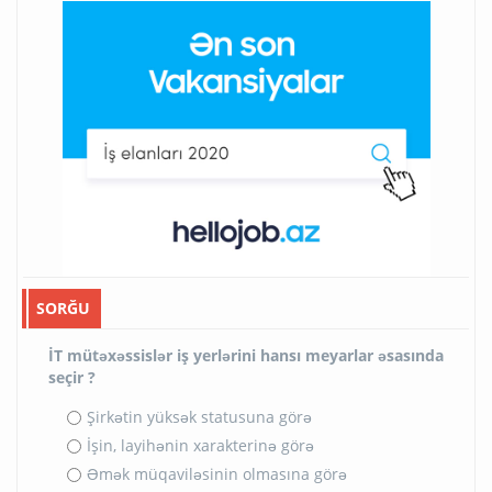
SORĞU
İT mütəxəssislər iş yerlərini hansı meyarlar əsasında
seçir ?
Şirkətin yüksək statusuna görə
İşin, layihənin xarakterinə görə
Əmək müqaviləsinin olmasına görə