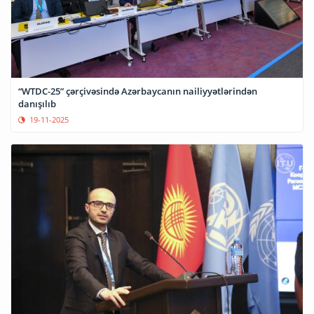
“WTDC-25” çərçivəsində Azərbaycanın nailiyyətlərindən
danışılıb
19-11-2025