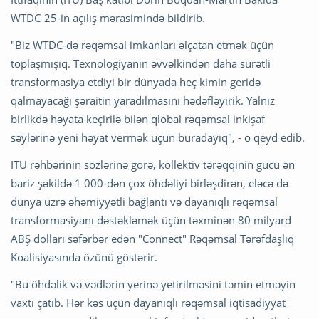
WTDC-25-in açılış mərasimində bildirib.
"Biz WTDC-də rəqəmsal imkanları əlçatan etmək üçün
toplaşmışıq. Texnologiyanın əvvəlkindən daha sürətli
transformasiya etdiyi bir dünyada heç kimin geridə
qalmayacağı şəraitin yaradılmasını hədəfləyirik. Yalnız
birlikdə həyata keçirilə bilən qlobal rəqəmsal inkişaf
səylərinə yeni həyat vermək üçün buradayıq", - o qeyd edib.
ITU rəhbərinin sözlərinə görə, kollektiv tərəqqinin gücü ən
bariz şəkildə 1 000-dən çox öhdəliyi birləşdirən, eləcə də
dünya üzrə əhəmiyyətli bağlantı və dayanıqlı rəqəmsal
transformasiyanı dəstəkləmək üçün təxminən 80 milyard
ABŞ dolları səfərbər edən "Connect" Rəqəmsal Tərəfdaşlıq
Koalisiyasında özünü göstərir.
"Bu öhdəlik və vədlərin yerinə yetirilməsini təmin etməyin
vaxtı çatıb. Hər kəs üçün dayanıqlı rəqəmsal iqtisadiyyat