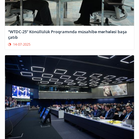
“WTDC-25” Könüllülük Proqramında müsahibə mərhələsi başa
çatıb
14-07-2025