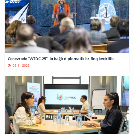
Cenevrədə “WTDC-25” ilə bağlı diplomatik brifinq keçirilib
05-11-2025