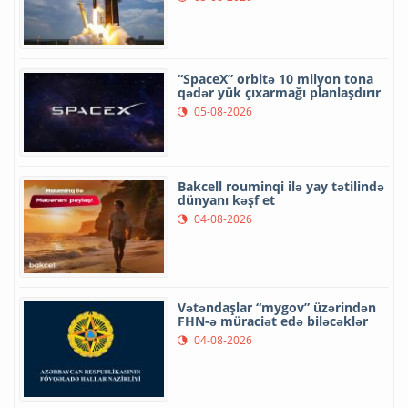
“SpaceX” orbitə 10 milyon tona
qədər yük çıxarmağı planlaşdırır
05-08-2026
Bakcell rouminqi ilə yay tətilində
dünyanı kəşf et
04-08-2026
Vətəndaşlar “mygov” üzərindən
FHN-ə müraciət edə biləcəklər
04-08-2026