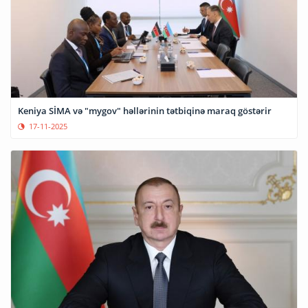
Keniya SİMA və "mygov" həllərinin tətbiqinə maraq göstərir
17-11-2025