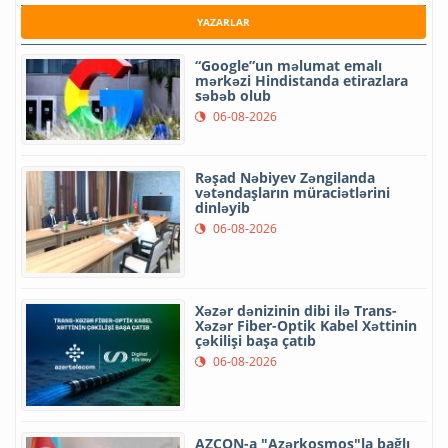
YAZARLAR
“Google”un məlumat emalı
mərkəzi Hindistanda etirazlara
səbəb olub
06-08-2026
Rəşad Nəbiyev Zəngilanda
vətəndaşların müraciətlərini
dinləyib
06-08-2026
Xəzər dənizinin dibi ilə Trans-
Xəzər Fiber-Optik Kabel Xəttinin
çəkilişi başa çatıb
06-08-2026
AZCON-a "Azərkosmos"la bağlı