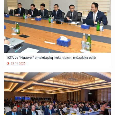
İKTA və “Huawei” əməkdaşlıq imkanlarını müzakirə edib
25-11-2025