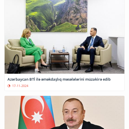
Azərbaycan BTİ ilə əməkdaşlıq məsələlərini müzakirə edib
17-11-2024