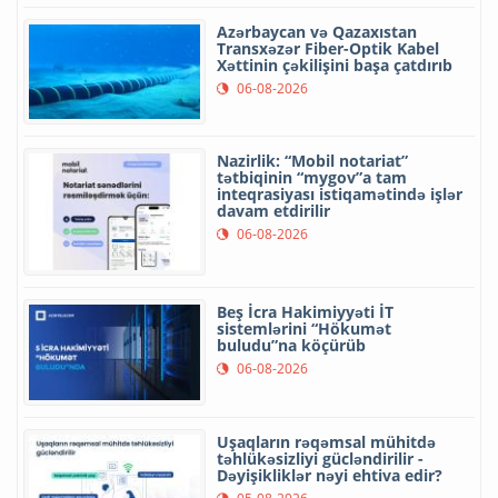
Azərbaycan və Qazaxıstan
Transxəzər Fiber-Optik Kabel
Xəttinin çəkilişini başa çatdırıb
06-08-2026
Nazirlik: “Mobil notariat”
tətbiqinin “mygov”a tam
inteqrasiyası istiqamətində işlər
davam etdirilir
06-08-2026
Beş İcra Hakimiyyəti İT
sistemlərini “Hökumət
buludu”na köçürüb
06-08-2026
Uşaqların rəqəmsal mühitdə
təhlükəsizliyi gücləndirilir -
Dəyişikliklər nəyi ehtiva edir?