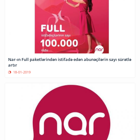
Nar-ın Full paketlərindən istifadə edən abunəçilərin sayı sürətlə
artır
18-01-2019