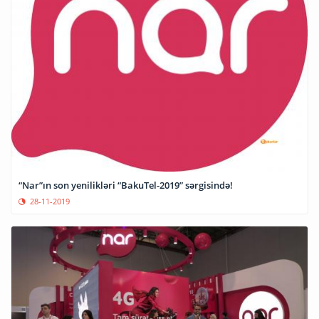
“Nar”ın son yenilikləri “BakuTel-2019” sərgisində!
28-11-2019