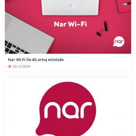
Nar Wi-Fi ilə 4G artıq evinizdə
03-12-2018