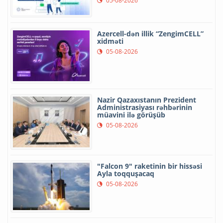
05-08-2026
Azercell-dən illik “ZengimCELL”
xidməti
05-08-2026
Nazir Qazaxıstanın Prezident
Administrasiyası rəhbərinin
müavini ilə görüşüb
05-08-2026
"Falcon 9" raketinin bir hissəsi
Ayla toqquşacaq
05-08-2026