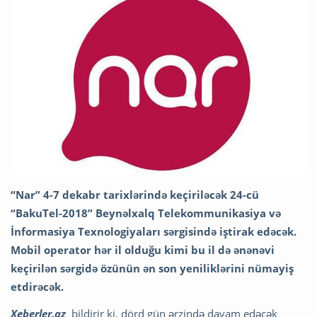
“Nar” 4-7 dekabr tarixlərində keçiriləcək 24-cü
“BakuTel-2018” Beynəlxalq Telekommunikasiya və
İnformasiya Texnologiyaları sərgisində iştirak edəcək.
Mobil operator hər il olduğu kimi bu il də ənənəvi
keçirilən sərgidə özünün ən son yeniliklərini nümayiş
etdirəcək.
Xeberler.az
bildirir ki, dörd gün ərzində davam edəcək