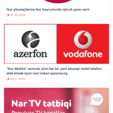
Nar abunəçilərinə Nar bayramında iştirak şansı verir
31-10-2018
“Nar Mobile” nömrəsi alan hər bir yeni abunəçi mobil telefon
əldə etmək üçün real imkan qazanacaq.
24-11-2010