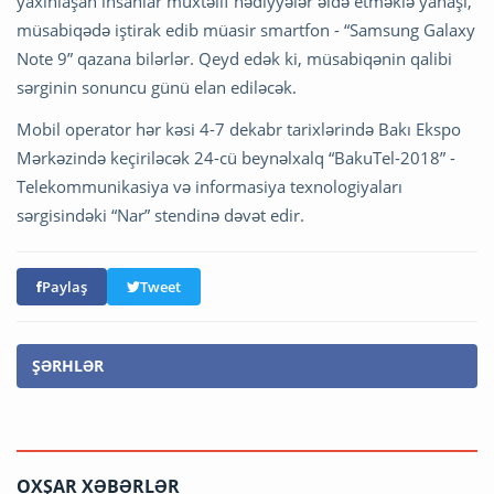
yaxınlaşan insanlar müxtəlif hədiyyələr əldə etməklə yanaşı,
müsabiqədə iştirak edib müasir smartfon - “Samsung Galaxy
Note 9” qazana bilərlər. Qeyd edək ki, müsabiqənin qalibi
sərginin sonuncu günü elan ediləcək.
Mobil operator hər kəsi 4-7 dekabr tarixlərində Bakı Ekspo
Mərkəzində keçiriləcək 24-cü beynəlxalq “BakuTel-2018” -
Telekommunikasiya və informasiya texnologiyaları
sərgisindəki “Nar” stendinə dəvət edir.
Paylaş
Tweet
ŞƏRHLƏR
OXŞAR XƏBƏRLƏR