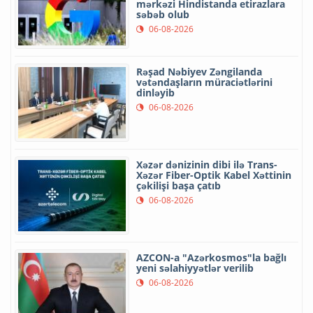
mərkəzi Hindistanda etirazlara
səbəb olub
06-08-2026
Rəşad Nəbiyev Zəngilanda
vətəndaşların müraciətlərini
dinləyib
06-08-2026
Xəzər dənizinin dibi ilə Trans-
Xəzər Fiber-Optik Kabel Xəttinin
çəkilişi başa çatıb
06-08-2026
AZCON-a "Azərkosmos"la bağlı
yeni səlahiyyətlər verilib
06-08-2026