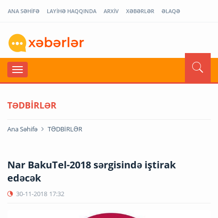
ANA SƏHİFƏ
LAYİHƏ HAQQINDA
ARXİV
XƏBƏRLƏR
ƏLAQƏ
TƏDBİRLƏR
Ana Səhifə
TƏDBİRLƏR
Nar BakuTel-2018 sərgisində iştirak
edəcək
30-11-2018
17:32