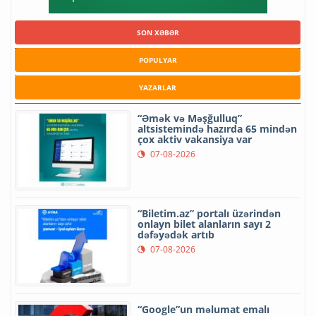
SON XƏBƏR
POPULYAR
YAZARLAR
“Əmək və Məşğulluq”
altsistemində hazırda 65 mindən
çox aktiv vakansiya var
07-08-2026
“Biletim.az” portalı üzərindən
onlayn bilet alanların sayı 2
dəfəyədək artıb
07-08-2026
“Google”un məlumat emalı