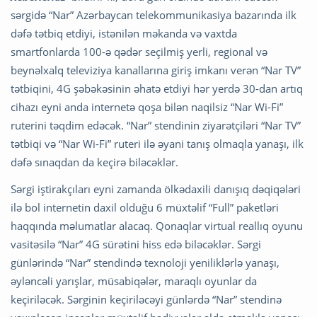
sərgidə “Nar” Azərbaycan telekommunikasiya bazarında ilk
dəfə tətbiq etdiyi, istənilən məkanda və vaxtda
smartfonlarda 100-ə qədər seçilmiş yerli, regional və
beynəlxalq televiziya kanallarına giriş imkanı verən “Nar TV”
tətbiqini, 4G şəbəkəsinin əhatə etdiyi hər yerdə 30-dan artıq
cihazı eyni anda internetə qoşa bilən naqilsiz “Nar Wi-Fi”
ruterini təqdim edəcək. “Nar” stendinin ziyarətçiləri “Nar TV”
tətbiqi və “Nar Wi-Fi” ruteri ilə əyani tanış olmaqla yanaşı, ilk
dəfə sınaqdan da keçirə biləcəklər.
Sərgi iştirakçıları eyni zamanda ölkədaxili danışıq dəqiqələri
ilə bol internetin daxil olduğu 6 müxtəlif “Full” paketləri
haqqında məlumatlar alacaq. Qonaqlar virtual reallıq oyunu
vasitəsilə “Nar” 4G sürətini hiss edə biləcəklər. Sərgi
günlərində “Nar” stendində texnoloji yeniliklərlə yanaşı,
əyləncəli yarışlar, müsabiqələr, maraqlı oyunlar da
keçiriləcək. Sərginin keçiriləcəyi günlərdə “Nar” stendinə