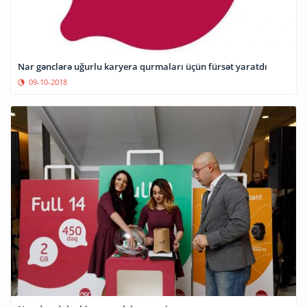
Nar gənclərə uğurlu karyera qurmaları üçün fürsət yaratdı
09-10-2018