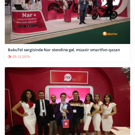
BakuTel sərgisində Nar stendinə gəl, müasir smartfon qazan
03-12-2019