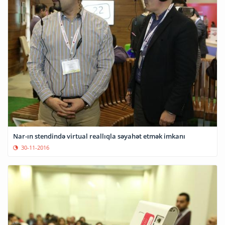
Nar-ın stendində virtual reallıqla səyahət etmək imkanı
30-11-2016