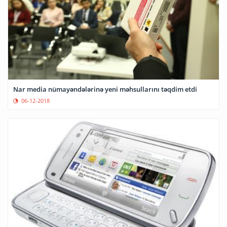
Nar media nümayəndələrinə yeni məhsullarını təqdim etdi
06-12-2018