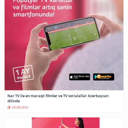
Nar TV ilə ən maraqlı filmlər və TV serialallar Azərbaycan
dilində
03-04-2019