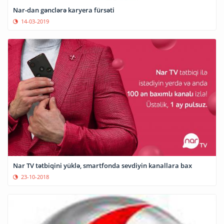
Nar-dan gənclərə karyera fürsəti
14-03-2019
Nar TV tətbiqini yüklə, smartfonda sevdiyin kanallara bax
23-10-2018