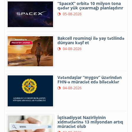
“SpaceX” orbitə 10 milyon tona
qədər yük çıxarmağı planlaşdırır
05-08-2026
Bakcell rouminqi ilə yay tətilində
dünyanı kəşf et
04-08-2026
Vətəndaşlar “mygov” üzərindən
FHN-ə müraciət edə biləcəklər
04-08-2026
İqtisadiyyat Nazirliyinin
xidmətlərinə 13 milyondan artıq
müraciət olub