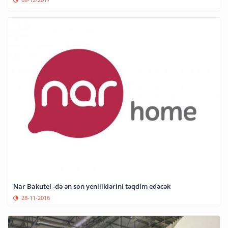
Nar Bakutel -də ən son yeniliklərini təqdim edəcək
28-11-2016