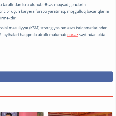
du tərəfindən icra olunub. Əsas məqsəd gənclərin
ənclər üçün karyera fürsəti yaratmaq, məşğulluq bacarıqlarını
dirməkdir.
osial məsuliyyət (KSM) strategiyasının əsas istiqamətlərindən
SM layihələri haqqında ətraflı məlumatı
nar.az
saytından əldə