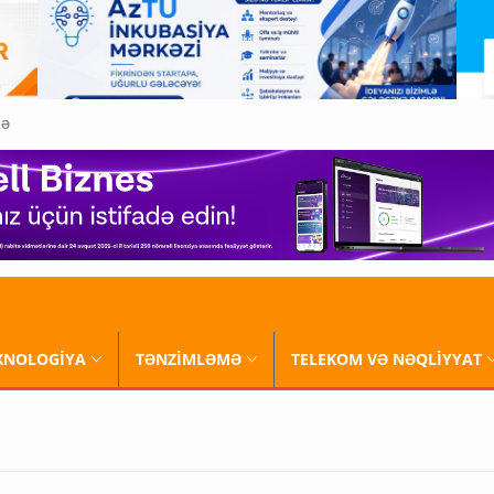
QƏ
XNOLOGİYA
TƏNZİMLƏMƏ
TELEKOM VƏ NƏQLİYYAT