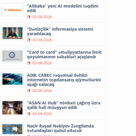
“Alibaba” yeni AI modelini təqdim
edib
03-08-2026
“Dənizçilik” informasiya sistemi
yaradılacaq
03-08-2026
"Card to card" əməliyyatlarına limit
qoyulmasının səbəbləri açıqlanıb
03-08-2026
ADB: CAREC rəqəmsal dəhlizi
internetin topdansatış qiymətlərini
aşağı salacaq
03-08-2026
“ASAN AI Hub” növbəti çağırış üzrə
qalib həll müəyyən edib
03-08-2026
Nazir Rəşad Nəbiyev Zəngilanda
vətəndaşları qəbul edəcək