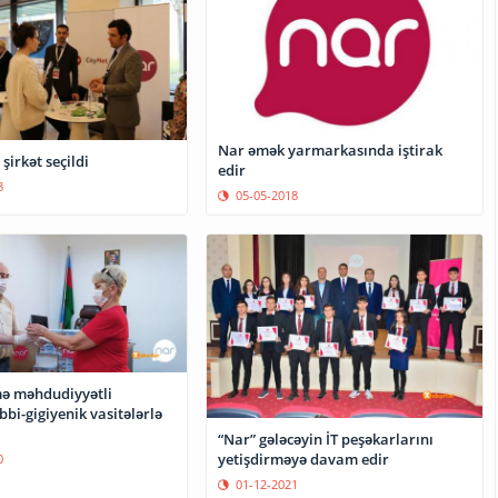
Nar əmək yarmarkasında iştirak
şirkət seçildi
edir
8
05-05-2018
mə məhdudiyyətli
ibbi-gigiyenik vasitələrlə
“Nar” gələcəyin İT peşəkarlarını
yetişdirməyə davam edir
0
01-12-2021