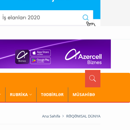
RUBRİKA
TƏDBİRLƏR
MÜSAHİBƏ
Ana Səhifə
RƏQƏMSAL DÜNYA