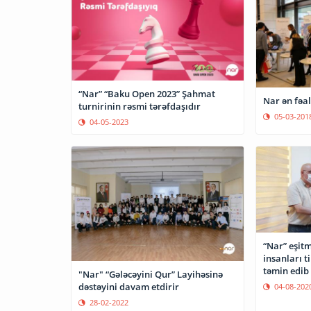
“Nar” “Baku Open 2023” Şahmat
Nar ən fəal 
turnirinin rəsmi tərəfdaşıdır
05-03-201
04-05-2023
“Nar” eşit
insanları t
təmin edib
"Nar" “Gələcəyini Qur” Layihəsinə
dəstəyini davam etdirir
04-08-202
28-02-2022