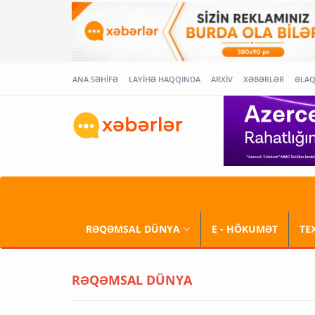
ANA SƏHİFƏ
LAYİHƏ HAQQINDA
ARXİV
XƏBƏRLƏR
ƏLA
RƏQƏMSAL DÜNYA
E - HÖKUMƏT
TE
RƏQƏMSAL DÜNYA