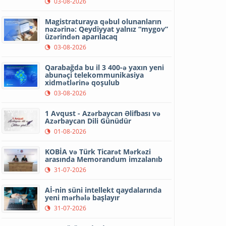
03-08-2026
Magistraturaya qəbul olunanların
nəzərinə: Qeydiyyat yalnız “mygov”
üzərindən aparılacaq
03-08-2026
Qarabağda bu il 3 400-ə yaxın yeni
abunəçi telekommunikasiya
xidmətlərinə qoşulub
03-08-2026
1 Avqust - Azərbaycan Əlifbası və
Azərbaycan Dili Günüdür
01-08-2026
KOBİA və Türk Ticarət Mərkəzi
arasında Memorandum imzalanıb
31-07-2026
Aİ-nin süni intellekt qaydalarında
yeni mərhələ başlayır
31-07-2026