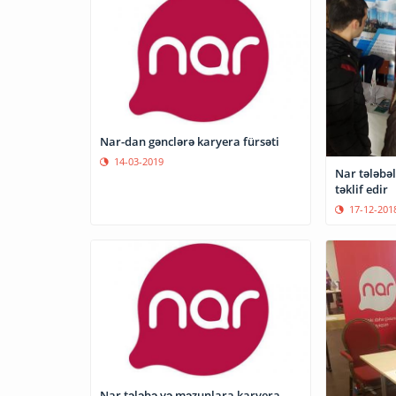
Nar-dan gənclərə karyera fürsəti
14-03-2019
Nar tələbəl
təklif edir
17-12-201
Nar tələbə və məzunlara karyera