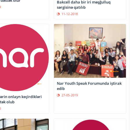
dəstək olur
Bakcell daha bir iri məşğulluq
sərgisinə qatılıb
9
11-12-2018
Nar Youth Speak Forumunda iştirak
edib
27-05-2019
ərin onlayn keçirdikləri
tək olub
0