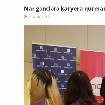
Nar gənclərə karyera qurmaq
10-12-2018
16:33