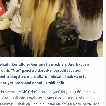
nəlxalq Könüllülər Gününə həsr edilən “Azərbaycan
 edib. “Nar” gənclərə dəstək məqsədilə festival
edia əlaqələri, məhsulların inkişafı, kiçik və orta
kant yerlərə sənəd qəbulu təşkil edib.
gidə Azerfon MMC (“Nar” ticarət nişanı) ilə yanaşı 60-dan çox
-2021-ci illərdə” Dövlət Proqramı çərçivəsində təşkil edilib.
Xidmət, Əmək və Əhalinin Sosial Müdafiəsi Nazirliyi və Təhsil