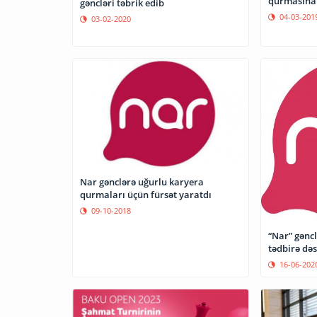
qurmasına 
gəncləri təbrik edib
04-03-201
03-02-2020
Nar gənclərə uğurlu karyera
qurmaları üçün fürsət yaratdı
09-10-2018
“Nar” gəncl
tədbirə dəs
16-06-202