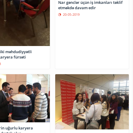
Nar gənclər üçün iş imkanları təklif
etməkdə davam edir
20-05-2019
iki məhdudiyyətli
aryera fürsəti
8
rin uğurlu karyera