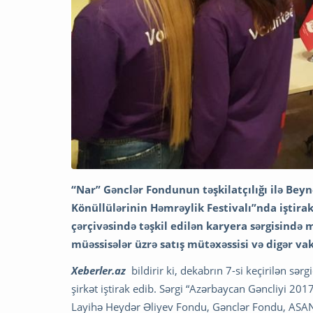
“Nar” Gənclər Fondunun təşkilatçılığı ilə Bey
Könüllülərinin Həmrəylik Festivalı”nda iştirak
çərçivəsində təşkil edilən karyera sərgisində m
müəssisələr üzrə satış mütəxəssisi və digər va
Xeberler.az
bildirir ki, dekabrın 7-si keçirilən sər
şirkət iştirak edib. Sərgi “Azərbaycan Gəncliyi 2017
Layihə Heydər Əliyev Fondu, Gənclər Fondu, ASAN 