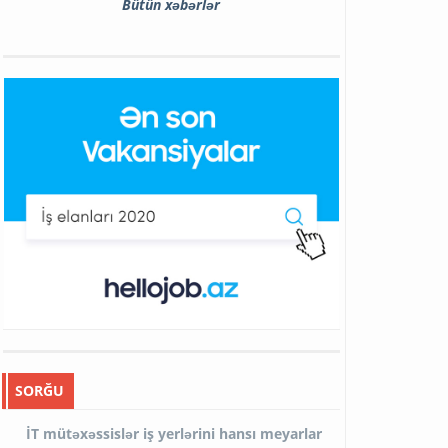
Bütün xəbərlər
SORĞU
İT mütəxəssislər iş yerlərini hansı meyarlar