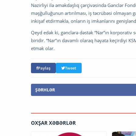
Nazirliyi ilə əməkdaşlıq çərçivəsində Gənclər Fon
məşğulluğunun artırılması, iş təcrübəsi olmayan g
inkişaf etdirməklə, onların iş imkanlarını genişlən
Qeyd edək ki, gənclərə dəstək “Nar”ın korporativ s
biridir. “Nar”ın davamlı olaraq həyata keçirdiyi K
etmək olar.
Paylaş
Tweet
ŞƏRHLƏR
OXŞAR XƏBƏRLƏR