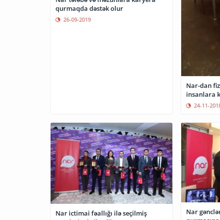
qurmaqda dəstək olur
26-09-2019
Nar-dan fiz
insanlara k
24-11-201
Nar gənclə
Nar ictimai fəallığı ilə seçilmiş