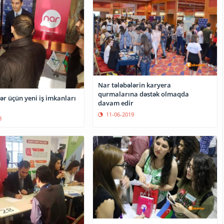
Nar tələbələrin karyera
qurmalarına dəstək olmaqda
ər üçün yeni iş imkanları
davam edir
11-06-2019
8