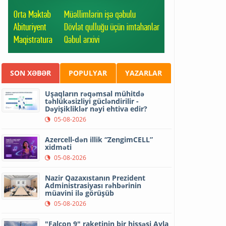
SON XƏBƏR
POPULYAR
YAZARLAR
Uşaqların rəqəmsal mühitdə
təhlükəsizliyi gücləndirilir -
Dəyişikliklər nəyi ehtiva edir?
05-08-2026
Azercell-dən illik “ZengimCELL”
xidməti
05-08-2026
Nazir Qazaxıstanın Prezident
Administrasiyası rəhbərinin
müavini ilə görüşüb
05-08-2026
"Falcon 9" raketinin bir hissəsi Ayla