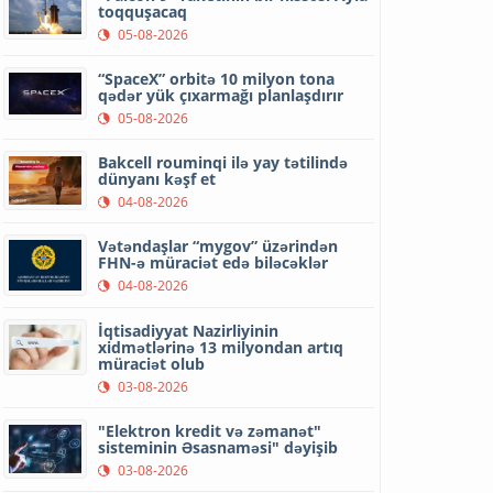
toqquşacaq
05-08-2026
“SpaceX” orbitə 10 milyon tona
qədər yük çıxarmağı planlaşdırır
05-08-2026
Bakcell rouminqi ilə yay tətilində
dünyanı kəşf et
04-08-2026
Vətəndaşlar “mygov” üzərindən
FHN-ə müraciət edə biləcəklər
04-08-2026
İqtisadiyyat Nazirliyinin
xidmətlərinə 13 milyondan artıq
müraciət olub
03-08-2026
"Elektron kredit və zəmanət"
sisteminin Əsasnaməsi" dəyişib
03-08-2026