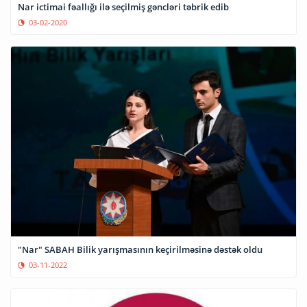
Nar ictimai fəallığı ilə seçilmiş gəncləri təbrik edib
03-02-2020
"Nar" SABAH Bilik yarışmasının keçirilməsinə dəstək oldu
03-11-2022