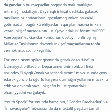
də gənclərin bu məqsədlər haqqında məlumatlılığını
artırmağı hədəfləyir. Dayanıqlı inkişaf dedikdə, gələcək
nəsillərin öz ehtiyaclarını qarşılamaq imkanına xələl
gətirmədən, bugünkü ehtiyacların qarşılanmasına imkan
verən inkişaf nəzərdə tutulur. Qeyd edək ki, forum “AIESEC
Azerbaijan” və Gənclər Fondunun dəstəyi ilə Birləşmiş
Millətlər Təşkilatının davamlı inkişaf məqsədlərinə töhfə
vermək məqsədilə keçirilib.
Forumda rəsmi spiker qismində iştirak edən “Nar”-ın
İctimaiyyətlə Əlaqələr Departamentinin rəhbəri Əziz
Axundov "Layiqli Əmək və İqtisadi Artım" mövzusunda çıxış
edərək gənclərlə uğurlu karyera qurmağın yollarını müzakirə
edib və davamlı şəxsi inkişafın bu istiqamətdəki
əhəmiyyətini vurğulayıb.
“Youth Speak” forumunda həmçinin, "Gender Bərabərliyi" və
"İnnovasiyalar” mövzusunda da müxtəlif peşələri təmsil