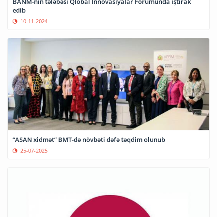
BANM-nin tələbəsi Qlobal İnnovasiyalar Forumunda iştirak
edib
10-11-2024
“ASAN xidmət” BMT-də növbəti dəfə təqdim olunub
25-07-2025