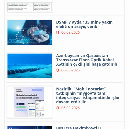
DSMF 7 ayda 135 minə yaxın
elektron arayış verib
06-08-2026
Azərbaycan və Qazaxıstan
Transxəzər Fiber-Optik Kabel
Xəttinin çəkilişini başa çatdırıb
06-08-2026
Nazirlik: “Mobil notariat”
tətbiqinin “mygov”a tam
inteqrasiyası istiqamətində işlər
davam etdirilir
06-08-2026
Beş İcra Hakimiyyəti İT