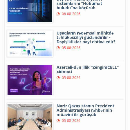
sistemlərini “Hökumət
buludu”na köçürüb
06-08-2026
Uşaqların rəqəmsal mühitdə
təhlükəsizliyi gücləndirilir -
Dəyişikliklər nəyi ehtiva edir?
05-08-2026
Azercell-dən illik “ZengimCELL”
xidməti
05-08-2026
Nazir Qazaxıstanın Prezident
Administrasiyası rəhbərinin
müavini ilə görüşüb
05-08-2026