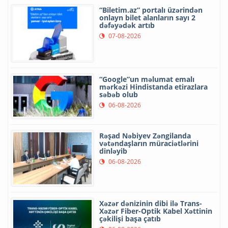
“Biletim.az” portalı üzərindən
onlayn bilet alanların sayı 2
dəfəyədək artıb
07-08-2026
“Google”un məlumat emalı
mərkəzi Hindistanda etirazlara
səbəb olub
06-08-2026
Rəşad Nəbiyev Zəngilanda
vətəndaşların müraciətlərini
dinləyib
06-08-2026
Xəzər dənizinin dibi ilə Trans-
Xəzər Fiber-Optik Kabel Xəttinin
çəkilişi başa çatıb