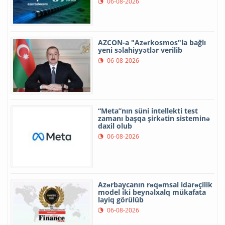
06-08-2026
AZCON-a "Azərkosmos"la bağlı
yeni səlahiyyətlər verilib
06-08-2026
“Meta”nın süni intellekti test
zamanı başqa şirkətin sisteminə
daxil olub
06-08-2026
Azərbaycanın rəqəmsal idarəçilik
model iki beynəlxalq mükafata
layiq görülüb
06-08-2026