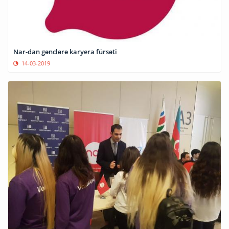
Nar-dan gənclərə karyera fürsəti
14-03-2019