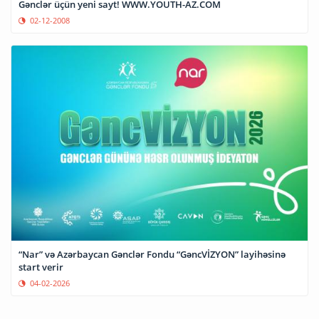
Gənclər üçün yeni sayt! WWW.YOUTH-AZ.COM
02-12-2008
“Nar” və Azərbaycan Gənclər Fondu “GəncVİZYON” layihəsinə
start verir
04-02-2026