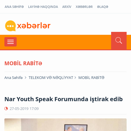
ANA SƏHİFƏ
LAYİHƏ HAQQINDA
ARXİV
XƏBƏRLƏR
ƏLAQƏ
MOBİL RABİTƏ
Ana Səhifə
TELEKOM VƏ NƏQLİYYAT
MOBİL RABİTƏ
Nar Youth Speak Forumunda iştirak edib
27-05-2019
17:09