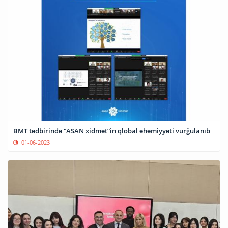
BMT tədbirində “ASAN xidmət”in qlobal əhəmiyyəti vurğulanıb
01-06-2023