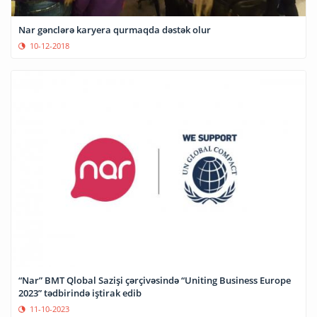
Nar gənclərə karyera qurmaqda dəstək olur
10-12-2018
“Nar” BMT Qlobal Sazişi çərçivəsində “Uniting Business Europe
2023” tədbirində iştirak edib
11-10-2023