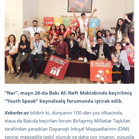
“Nar”, mayn 26-da Bakı Ali Neft Məktəbində keçirilmiş
“Youth Speak” beynəlxalq forumunda iştirak edib.
Xeberler.az
bildirir ki, dünyanın 100-dən çox ölkəsində,
eləcə də Bakıda keçirilən forum Birləşmiş Millətlər Təşkilatı
tərəfindən yaradılan Dayanıqlı İnkişaf Məqsədlərinin (DİM)
təşviqi məqsədilə təşkil olunub və daha çox insanın, xüsusilə