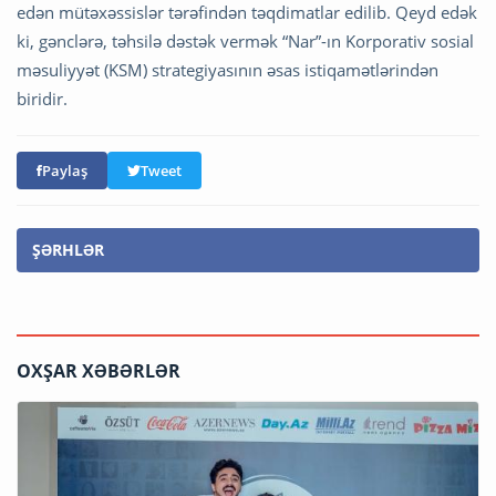
edən mütəxəssislər tərəfindən təqdimatlar edilib. Qeyd edək
ki, gənclərə, təhsilə dəstək vermək “Nar”-ın Korporativ sosial
məsuliyyət (KSM) strategiyasının əsas istiqamətlərindən
biridir.
Paylaş
Tweet
ŞƏRHLƏR
OXŞAR XƏBƏRLƏR