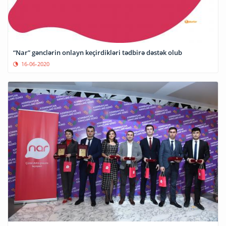
“Nar” gənclərin onlayn keçirdikləri tədbirə dəstək olub
16-06-2020