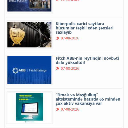
Kiberpolis xarici saytlara
hücumlar təşkil edən şəxsləri
saxlayıb
07-08-2026
Fitch ABB-nin reytinqini növbəti
dəfə yüksəltdi!
07-08-2026
“Əmək və Məşğulluq”
altsistemində hazırda 65 mindən
çox aktiv vakansiya var
07-08-2026