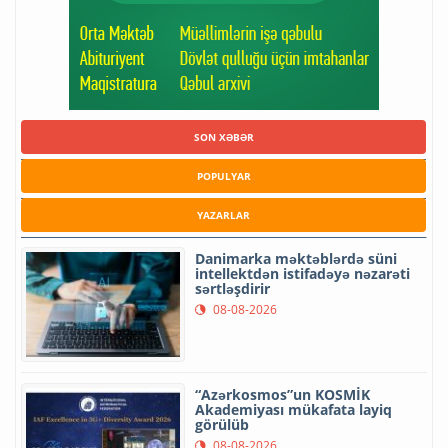
SON XƏBƏR
POPULYAR
YAZARLAR
Danimarka məktəblərdə süni
intellektdən istifadəyə nəzarəti
sərtləşdirir
08-08-2026
“Azərkosmos”un KOSMİK
Akademiyası mükafata layiq
görülüb
08-08-2026