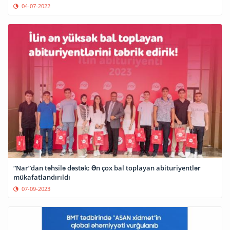
04-07-2022
“Nar”dan təhsilə dəstək: Ən çox bal toplayan abituriyentlər
mükafatlandırıldı
07-09-2023