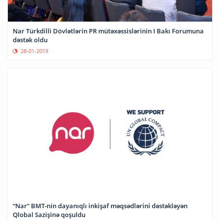
Nar Türkdilli Dövlətlərin PR mütəxəssislərinin I Bakı Forumuna
dəstək oldu
28-01-2019
“Nar” BMT-nin dayanıqlı inkişaf məqsədlərini dəstəkləyən
Qlobal Sazişinə qoşuldu