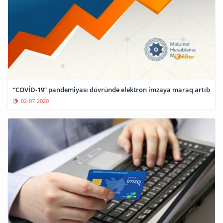
“COVİD-19” pandemiyası dövründə elektron imzaya maraq artıb
02-07-2020