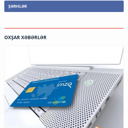
ŞƏRHLƏR
OXŞAR XƏBƏRLƏR