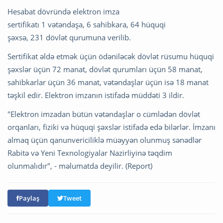
Hesabat dövründə elektron imza
sertifikatı 1 vətəndaşa, 6 sahibkara, 64 hüquqi
şəxsə, 231 dövlət qurumuna verilib.
Sertifikat əldə etmək üçün ödəniləcək dövlət rüsumu hüquqi
şəxslər üçün 72 manat, dövlət qurumları üçün 58 manat,
sahibkarlar üçün 36 manat, vətəndaşlar üçün isə 18 manat
təşkil edir. Elektron imzanın istifadə müddəti 3 ildir.
"Elektron imzadan bütün vətəndaşlar o cümlədən dövlət
orqanları, fiziki və hüquqi şəxslər istifadə edə bilərlər. İmzanı
almaq üçün qanunvericiliklə müəyyən olunmuş sənədlər
Rabitə və Yeni Texnologiyalar Nazirliyinə təqdim
olunmalıdır", - məlumatda deyilir. (Report)
Paylaş
Tweet