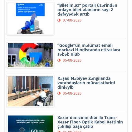
“Biletim.az” portalı üzərindən
onlayn bilet alanların sayı 2
dəfəyədək artıb
07-08-2026
“Google”un məlumat emalı
mərkəzi Hindistanda etirazlara
səbəb olub
06-08-2026
Rəşad Nəbiyev Zəngilanda
vətəndaşların müraciətlərini
dinləyib
06-08-2026
Xəzər dənizinin dibi ilə Trans-
Xəzər Fiber-Optik Kabel Xəttinin
çəkilişi başa çatıb