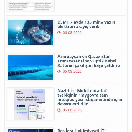
DSMF 7 ayda 135 minə yaxın
elektron arayış verib
06-08-2026
Azərbaycan və Qazaxıstan
Transxəzər Fiber-Optik Kabel
Xəttinin çəkilişini başa çatdırıb
06-08-2026
Nazirlik: “Mobil notariat”
tətbiqinin “mygov”a tam
inteqrasiyası istiqamətində işlər
davam etdirilir
06-08-2026
Beş İcra Hakimiyyəti İT