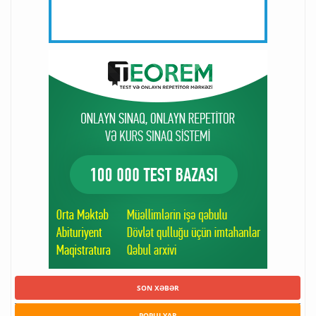
SON XƏBƏR
POPULYAR