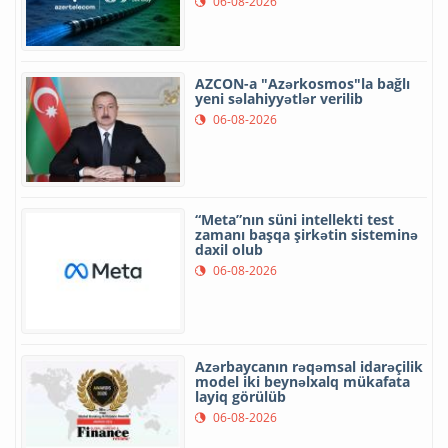
06-08-2026
AZCON-a "Azərkosmos"la bağlı
yeni səlahiyyətlər verilib
06-08-2026
“Meta”nın süni intellekti test
zamanı başqa şirkətin sisteminə
daxil olub
06-08-2026
Azərbaycanın rəqəmsal idarəçilik
model iki beynəlxalq mükafata
layiq görülüb
06-08-2026