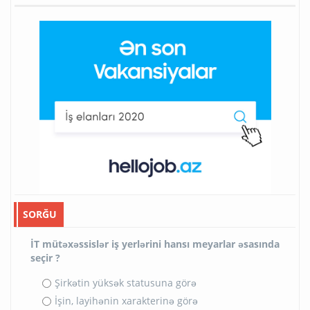
SORĞU
İT mütəxəssislər iş yerlərini hansı meyarlar əsasında
seçir ?
Şirkətin yüksək statusuna görə
İşin, layihənin xarakterinə görə