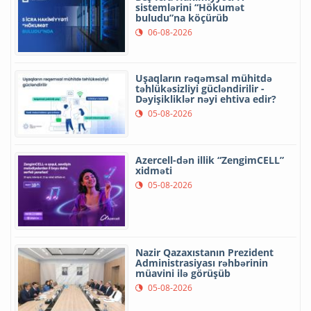
sistemlərini “Hökumət
buludu”na köçürüb
06-08-2026
Uşaqların rəqəmsal mühitdə
təhlükəsizliyi gücləndirilir -
Dəyişikliklər nəyi ehtiva edir?
05-08-2026
Azercell-dən illik “ZengimCELL”
xidməti
05-08-2026
Nazir Qazaxıstanın Prezident
Administrasiyası rəhbərinin
müavini ilə görüşüb
05-08-2026