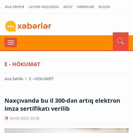
ANA SƏHİFƏ
LAYİHƏ HAQQINDA
ARXİV
XƏBƏRLƏR
ƏLAQƏ
E - HÖKUMƏT
Ana Səhifə
E - HÖKUMƏT
Naxçıvanda bu il 300-dən artıq elektron
imza sertifikatı verilib
04-09-2023
09:38