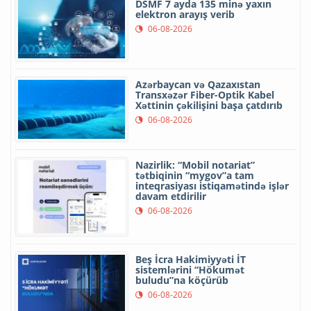
DSMF 7 ayda 135 minə yaxın
elektron arayış verib
06-08-2026
Azərbaycan və Qazaxıstan
Transxəzər Fiber-Optik Kabel
Xəttinin çəkilişini başa çatdırıb
06-08-2026
Nazirlik: “Mobil notariat”
tətbiqinin “mygov”a tam
inteqrasiyası istiqamətində işlər
davam etdirilir
06-08-2026
Beş İcra Hakimiyyəti İT
sistemlərini “Hökumət
buludu”na köçürüb
06-08-2026