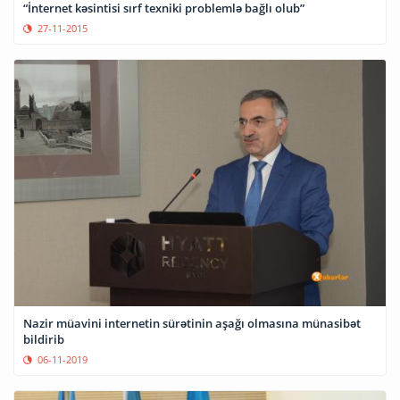
“İnternet kəsintisi sırf texniki problemlə bağlı olub”
27-11-2015
Nazir müavini internetin sürətinin aşağı olmasına münasibət
bildirib
06-11-2019