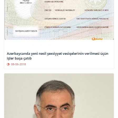
Azərbaycanda yeni nəsil şəxsiyyət vəsiqələrinin verilməsi üçün
işlər başa çatıb
08-06-2018