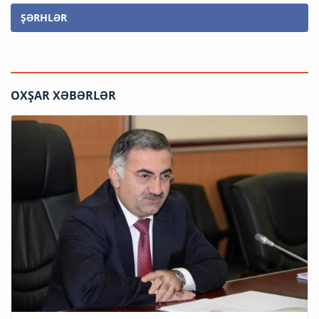
ŞƏRHLƏR
OXŞAR XƏBƏRLƏR