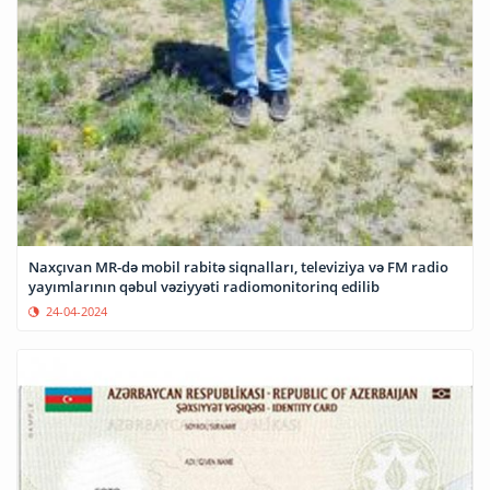
Naxçıvan MR-də mobil rabitə siqnalları, televiziya və FM radio
yayımlarının qəbul vəziyyəti radiomonitorinq edilib
24-04-2024