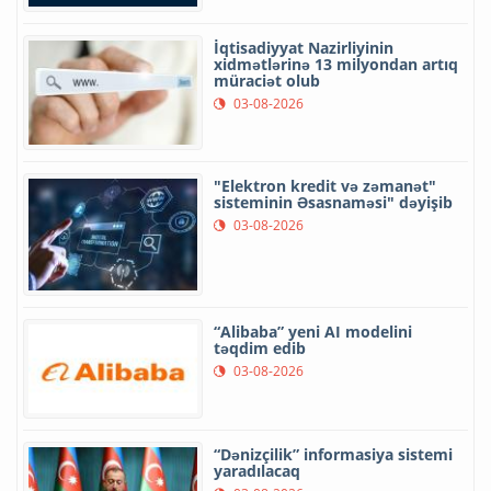
İqtisadiyyat Nazirliyinin
xidmətlərinə 13 milyondan artıq
müraciət olub
03-08-2026
"Elektron kredit və zəmanət"
sisteminin Əsasnaməsi" dəyişib
03-08-2026
“Alibaba” yeni AI modelini
təqdim edib
03-08-2026
“Dənizçilik” informasiya sistemi
yaradılacaq