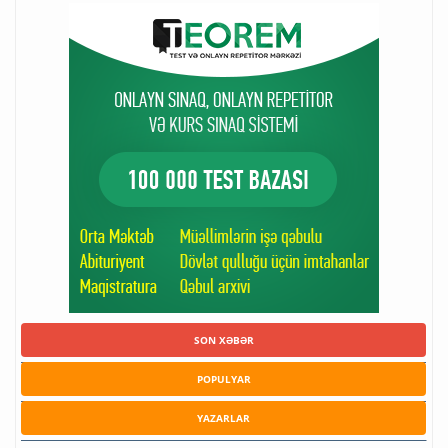
SON XƏBƏR
POPULYAR
YAZARLAR