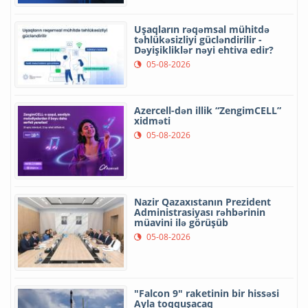
Uşaqların rəqəmsal mühitdə
təhlükəsizliyi gücləndirilir -
Dəyişikliklər nəyi ehtiva edir?
05-08-2026
Azercell-dən illik “ZengimCELL”
xidməti
05-08-2026
Nazir Qazaxıstanın Prezident
Administrasiyası rəhbərinin
müavini ilə görüşüb
05-08-2026
"Falcon 9" raketinin bir hissəsi
Ayla toqquşacaq