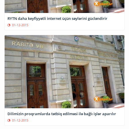
RYTN daha keyfiyyətli internet üçün səylərini gücləndirir
01-12-2015
Dilimizin proqramlarda tətbiq edilməsi ilə bağlı işlər aparılır
01-12-2015