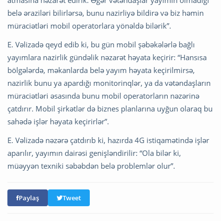
belə əraziləri bilirlərsə, bunu nazirliyə bildirə və biz həmin
müraciətləri mobil operatorlara yönəldə bilərik”.
E. Vəlizadə qeyd edib ki, bu gün mobil şəbəkələrlə bağlı
yayımlara nazirlik gündəlik nəzarət həyata keçirir: “Hansısa
bölgələrdə, məkanlarda belə yayım həyata keçirilmirsə,
nazirlik bunu ya apardığı monitorinqlər, ya da vətəndaşların
müraciətləri əsasında bunu mobil operatorların nəzərinə
çatdırır. Mobil şirkətlər də biznes planlarına uyğun olaraq bu
sahədə işlər həyata keçirirlər”.
E. Vəlizadə nəzərə çatdırıb ki, hazırda 4G istiqamətində işlər
aparılır, yayımın dairəsi genişləndirilir: “Ola bilər ki,
müəyyən texniki səbəbdən belə problemlər olur”.
Paylaş
Tweet