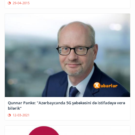
29-04-2015
Qunnar Panke: "Azərbaycanda 5G şəbəkəsini də istifadəyə verə
bilərik"
12-03-2021