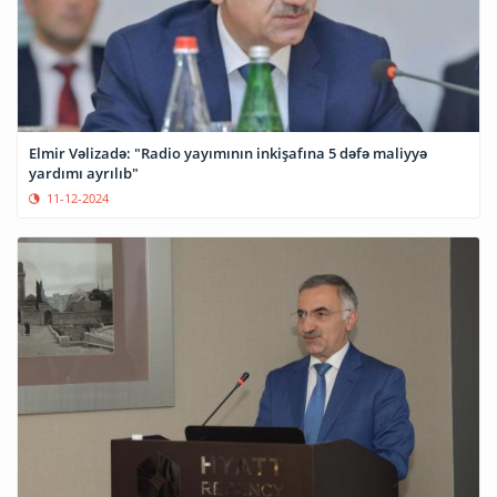
Elmir Vəlizadə: "Radio yayımının inkişafına 5 dəfə maliyyə
yardımı ayrılıb"
11-12-2024