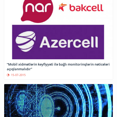
“Mobil xidmətlərin keyfiyyəti ilə bağlı monitorinqlərin nəticələri
açıqlanmalıdır”
15-07-2015