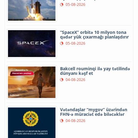
05-08-2026
“SpaceX” orbitə 10 milyon tona
qədər yük çıxarmağı planlaşdırır
05-08-2026
Bakcell rouminqi ilə yay tətilində
dünyanı kəşf et
04-08-2026
Vətəndaşlar “mygov” üzərindən
FHN-ə müraciət edə biləcəklər
04-08-2026