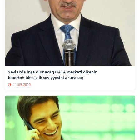
Yevlaxda inşa olunacaq DATA mərkəzi ölkənin
kibertəhlükəsizlik səviyyəsini artıracaq
11-03-2019