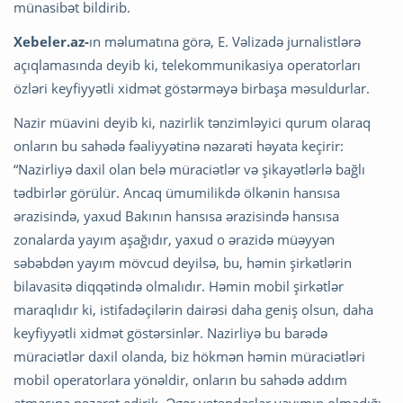
münasibət bildirib.
Xebeler.az-
ın məlumatına görə, E. Vəlizadə jurnalistlərə
açıqlamasında deyib ki, telekommunikasiya operatorları
özləri keyfiyyətli xidmət göstərməyə birbaşa məsuldurlar.
Nazir müavini deyib ki, nazirlik tənzimləyici qurum olaraq
onların bu sahədə fəaliyyətinə nəzarəti həyata keçirir:
“Nazirliyə daxil olan belə müraciətlər və şikayətlərlə bağlı
tədbirlər görülür. Ancaq ümumilikdə ölkənin hansısa
ərazisində, yaxud Bakının hansısa ərazisində hansısa
zonalarda yayım aşağıdır, yaxud o ərazidə müəyyən
səbəbdən yayım mövcud deyilsə, bu, həmin şirkətlərin
bilavasitə diqqətində olmalıdır. Həmin mobil şirkətlər
maraqlıdır ki, istifadəçilərin dairəsi daha geniş olsun, daha
keyfiyyətli xidmət göstərsinlər. Nazirliyə bu barədə
müraciətlər daxil olanda, biz hökmən həmin müraciətləri
mobil operatorlara yönəldir, onların bu sahədə addım
atmasına nəzarət edirik. Əgər vətəndaşlar yayımın olmadığı