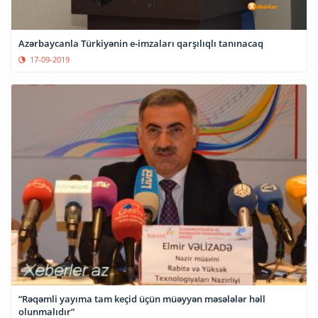
Azərbaycanla Türkiyənin e-imzaları qarşılıqlı tanınacaq
17-09-2019
“Rəqəmli yayıma tam keçid üçün müəyyən məsələlər həll
olunmalıdır”