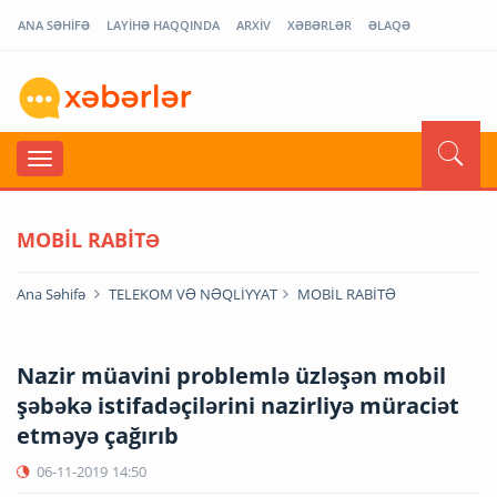
ANA SƏHİFƏ
LAYİHƏ HAQQINDA
ARXİV
XƏBƏRLƏR
ƏLAQƏ
MOBİL RABİTƏ
Ana Səhifə
TELEKOM VƏ NƏQLİYYAT
MOBİL RABİTƏ
Nazir müavini problemlə üzləşən mobil
şəbəkə istifadəçilərini nazirliyə müraciət
etməyə çağırıb
06-11-2019
14:50