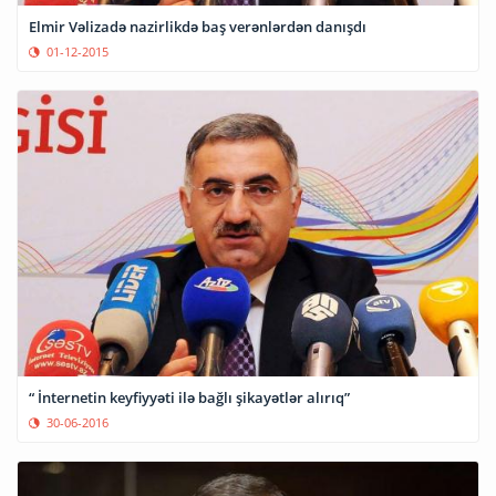
Elmir Vəlizadə nazirlikdə baş verənlərdən danışdı
01-12-2015
“ İnternetin keyfiyyəti ilə bağlı şikayətlər alırıq”
30-06-2016