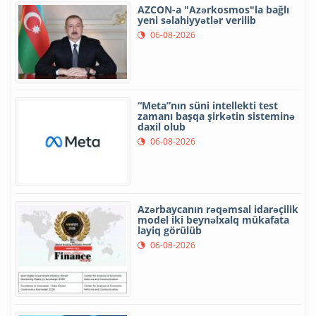
AZCON-a "Azərkosmos"la bağlı
yeni səlahiyyətlər verilib
06-08-2026
“Meta”nın süni intellekti test
zamanı başqa şirkətin sisteminə
daxil olub
06-08-2026
Azərbaycanın rəqəmsal idarəçilik
model iki beynəlxalq mükafata
layiq görülüb
06-08-2026