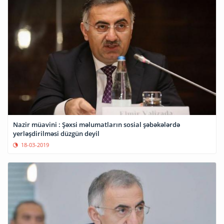
Nazir müavini : Şəxsi məlumatların sosial şəbəkələrdə
yerləşdirilməsi düzgün deyil
18-03-2019