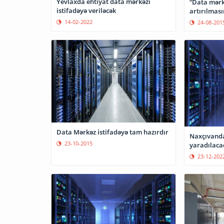
Yevlaxda ehtiyat data mərkəzi
“Data mərk
istifadəyə veriləcək
artırılması
14-02-2022
24-08-201
Data Mərkəz istifadəyə tam hazırdır
Naxçıvanda
23-10-2015
yaradılaca
23-12-202