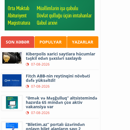
SON XƏBƏR
POPULYAR
YAZARLAR
Kiberpolis xarici saytlara hücumlar
təşkil edən şəxsləri saxlayıb
07-08-2026
Fitch ABB-nin reytinqini növbəti
dəfə yüksəltdi!
07-08-2026
“Əmək və Məşğulluq” altsistemində
hazırda 65 mindən çox aktiv
vakansiya var
07-08-2026
“Biletim.az” portalı üzərindən
onlayn bilet alanların sayı 2