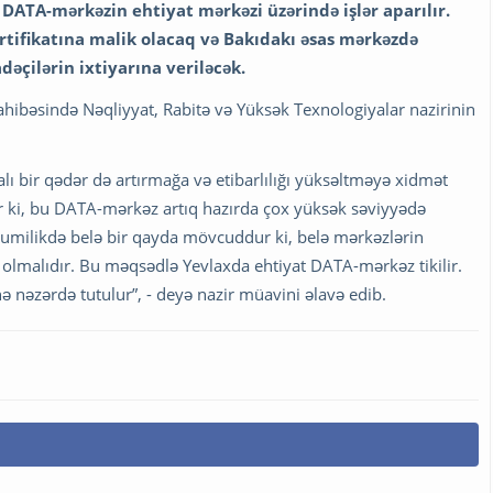
 DATA-mərkəzin ehtiyat mərkəzi üzərində işlər aparılır.
rtifikatına malik olacaq və Bakıdakı əsas mərkəzdə
əçilərin ixtiyarına veriləcək.
ahibəsində Nəqliyyat, Rabitə və Yüksək Texnologiyalar nazirinin
 bir qədər də artırmağa və etibarlılığı yüksəltməyə xidmət
ir ki, bu DATA-mərkəz artıq hazırda çox yüksək səviyyədə
mumilikdə belə bir qayda mövcuddur ki, belə mərkəzlərin
olmalıdır. Bu məqsədlə Yevlaxda ehtiyat DATA-mərkəz tikilir.
ə nəzərdə tutulur”, - deyə nazir müavini əlavə edib.