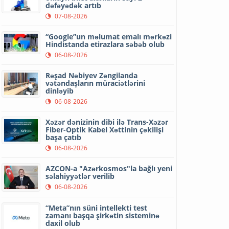
dəfəyədək artıb
07-08-2026
“Google”un məlumat emalı mərkəzi
Hindistanda etirazlara səbəb olub
06-08-2026
Rəşad Nəbiyev Zəngilanda
vətəndaşların müraciətlərini
dinləyib
06-08-2026
Xəzər dənizinin dibi ilə Trans-Xəzər
Fiber-Optik Kabel Xəttinin çəkilişi
başa çatıb
06-08-2026
AZCON-a "Azərkosmos"la bağlı yeni
səlahiyyətlər verilib
06-08-2026
“Meta”nın süni intellekti test
zamanı başqa şirkətin sisteminə
daxil olub