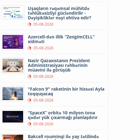
Uşaqların rəqəmsal mühitdə
təhlükəsizliyi gücləndirilir -
Dəyişikliklər nəyi ehtiva edir?
05-08-2026
Azercell-dən illik “ZengimCELL”
xidməti
05-08-2026
Nazir Qazaxıstanın Prezident
Administrasiyası rəhbərinin
müavini ilə görüşüb
05-08-2026
"Falcon 9" raketinin bir hissəsi Ayla
toqquşacaq
05-08-2026
“SpaceX” orbitə 10 milyon tona
qədər yük çıxarmağı planlaşdırır
05-08-2026
Bakcell rouminqi ilə yay tətilində