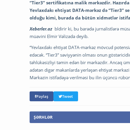
“Tier3” sertifikatına malik mərkəzdir. Hazırda
Yevlaxdakı ehtiyat DATA-mərkəz də “Tier3” se
olduğu kimi, burada da bütün xidmətlər istifad
Xeberler.az
bldirir ki, bu barədə jurnalistlərə müs
müavini Elmir Vəlizadə deyib.
“Yevlaxdakı ehtiyat DATA-mərkəz mövcud potensialı
edəcək. “Tier3” səviyyənin olması onun göstəricid
təhlükəsizliyi təmin edən bir mərkəzdir. Ancaq ü
adətən digər məkanlarda yerləşən ehtiyat mərkəzi 
Mərkəzin istifadəyə verilməsi bu ilin üçüncü rübün
Paylaş
Tweet
ŞƏRHLƏR