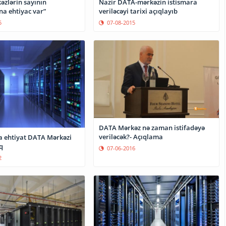
əzlərin sayının
Nazir DATA-mərkəzin istismara
na ehtiyac var”
veriləcəyi tarixi açıqlayıb
5
07-08-2015
DATA Mərkəz nə zaman istifadəyə
veriləcək?- Açıqlama
 ehtiyat DATA Mərkəzi
q
07-06-2016
2