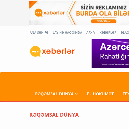
ANA SƏHİFƏ
LAYİHƏ HAQQINDA
ARXİV
XƏBƏRLƏR
ƏLA
RƏQƏMSAL DÜNYA
E - HÖKUMƏT
TE
RƏQƏMSAL DÜNYA