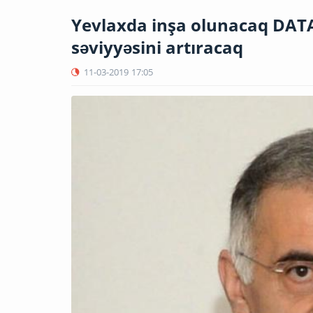
Yevlaxda inşa olunacaq DATA
səviyyəsini artıracaq
11-03-2019
17:05