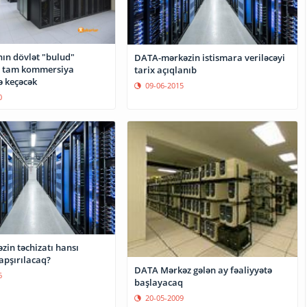
ın dövlət "bulud"
DATA-mərkəzin istismara veriləcəyi
i tam kommersiya
tarix açıqlanıb
ə keçəcək
09-06-2015
0
zin təchizatı hansı
tapşırılacaq?
DATA Mərkəz gələn ay fəaliyyətə
6
başlayacaq
20-05-2009