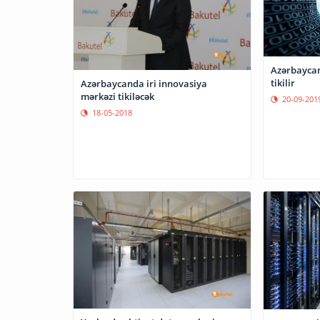
Azərbaycan
tikilir
Azərbaycanda iri innovasiya
mərkəzi tikiləcək
20-09-201
18-05-2018