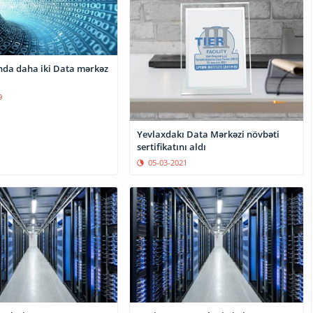
da daha iki Data mərkəz
9
Yevlaxdakı Data Mərkəzi növbəti
sertifikatını aldı
05-03-2021