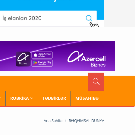
RUBRİKA
TƏDBİRLƏR
MÜSAHİBƏ
Ana Səhifə
RƏQƏMSAL DÜNYA