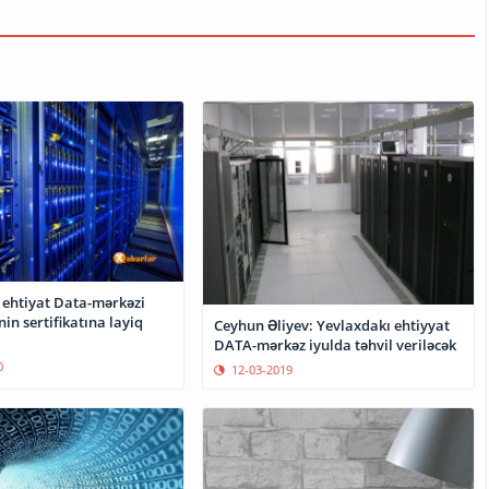
 ehtiyat Data-mərkəzi
nin sertifikatına layiq
Ceyhun Əliyev: Yevlaxdakı ehtiyyat
DATA-mərkəz iyulda təhvil veriləcək
0
12-03-2019