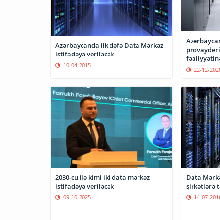
Azərbaycan
Azərbaycanda ilk dəfə Data Mərkəz
provayder
istifadəyə veriləcək
fəaliyyətin
10-04-2015
22-12-202
2030-cu ilə kimi iki data mərkəz
Data Mərkə
istifadəyə veriləcək
şirkətlərə 
09-10-2025
14-07-201