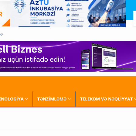
QƏ
XNOLOGİYA
TƏNZİMLƏMƏ
TELEKOM VƏ NƏQLİYYAT