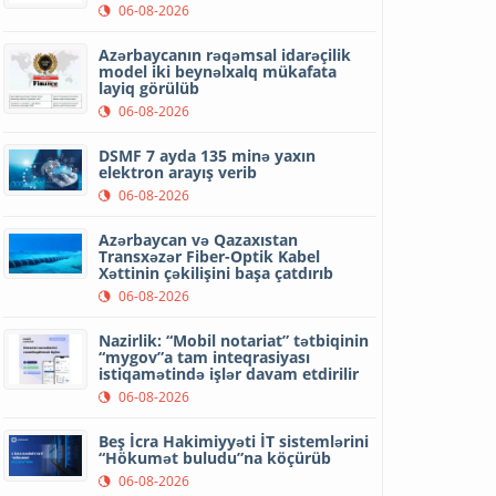
06-08-2026
Azərbaycanın rəqəmsal idarəçilik
model iki beynəlxalq mükafata
layiq görülüb
06-08-2026
DSMF 7 ayda 135 minə yaxın
elektron arayış verib
06-08-2026
Azərbaycan və Qazaxıstan
Transxəzər Fiber-Optik Kabel
Xəttinin çəkilişini başa çatdırıb
06-08-2026
Nazirlik: “Mobil notariat” tətbiqinin
“mygov”a tam inteqrasiyası
istiqamətində işlər davam etdirilir
06-08-2026
Beş İcra Hakimiyyəti İT sistemlərini
“Hökumət buludu”na köçürüb
06-08-2026