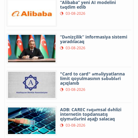
“Alibaba” yeni AI modelini
təqdim edib
03-08-2026
“Dənizçilik” informasiya sistemi
yaradılacaq
03-08-2026
"Card to card" əməliyyatlarına
limit qoyulmasının səbəbləri
açıqlanıb
03-08-2026
ADB: CAREC rəqəmsal dəhlizi
internetin topdansatış
qiymətlərini aşağı salacaq
03-08-2026