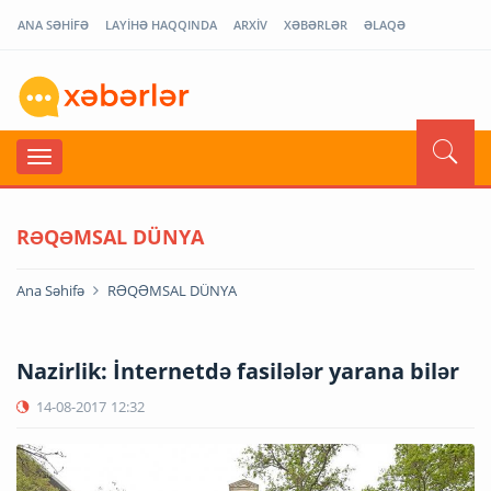
ANA SƏHİFƏ
LAYİHƏ HAQQINDA
ARXİV
XƏBƏRLƏR
ƏLAQƏ
RƏQƏMSAL DÜNYA
Ana Səhifə
RƏQƏMSAL DÜNYA
Nazirlik: İnternetdə fasilələr yarana bilər
14-08-2017
12:32