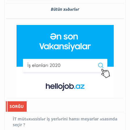
Bütün xəbərlər
SORĞU
İT mütəxəssislər iş yerlərini hansı meyarlar əsasında
seçir ?