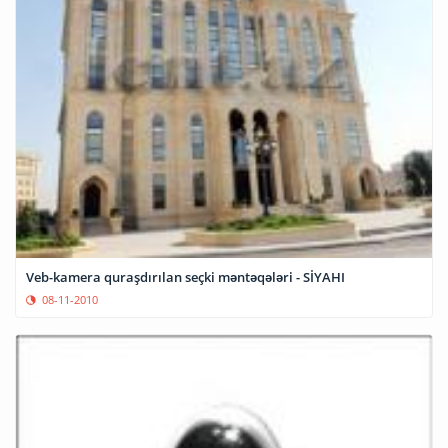
Veb-kamera quraşdırılan seçki məntəqələri - SİYAHI
08-11-2010