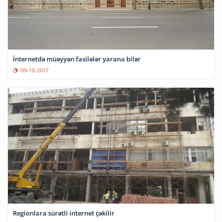
İnternetdə müəyyən fasilələr yarana bilər
09-10-2017
Regionlara sürətli internet çəkilir