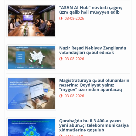
“ASAN AI Hub” növbəti çağırış
üzrə qalib həll müəyyən edib
03-08-2026
Nazir Rəşad Nəbiyev Zəngilanda
vətəndaşları qəbul edəcək
03-08-2026
Magistraturaya qəbul olunanların
nəzərinə: Qeydiyyat yalnız
“mygov” üzərindən aparılacaq
03-08-2026
Qarabağda bu il 3 400-ə yaxın
yeni abunəçi telekommunikasiya
xidmətlərinə qoşulub