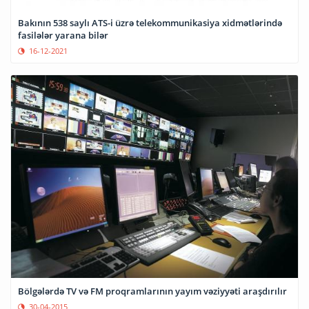
Bakının 538 saylı ATS-i üzrə telekommunikasiya xidmətlərində
fasilələr yarana bilər
16-12-2021
Bölgələrdə TV və FM proqramlarının yayım vəziyyəti araşdırılır
30-04-2015