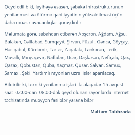
Qeyd edilib ki, layihəyə əsasən, şəbəkə infrastrukturunun
yenilənməsi və ötürmə qabiliyyətinin yüksəldilməsi üçün
daha müasir avadanlıqlar quraşdırılır.
Məlumata görə, sabahdan etibarən Abşeron, Ağdam, Ağsu,
Balakən, Cəlilabad, Sumqayıt, Şirvan, Füzuli, Gəncə, Göyçay,
Hacıqabul, Kürdəmir, Tərtər, Zaqatala, Lənkəran, Lerik,
Masallı, Mingəçevir, Naftalan, Ucar, Daşkəsən, Neftçala, Qax,
Qazax, Qobustan, Quba, Xaçmaz, Qusar, Salyan, Samux,
Şamaxı, Şəki, Yardımlı rayonları üzrə işlər aparılacaq.
Bildirilir ki, texniki yenilənmə işləri ilə əlaqədar 15 avqust
saat 02:00-dan 08:00-dək qeyd olunan rayonlarda internet
təchizatında müəyyən fasilələr yarana bilər.
Məltəm Talıbzadə