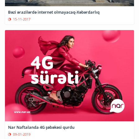
Bəzi ərazilərdə internet olmayacaq-Xəbərdarlıq
15-11-2017
Nar Naftalanda 4G şəbəkəsi qurdu
09-01-2019