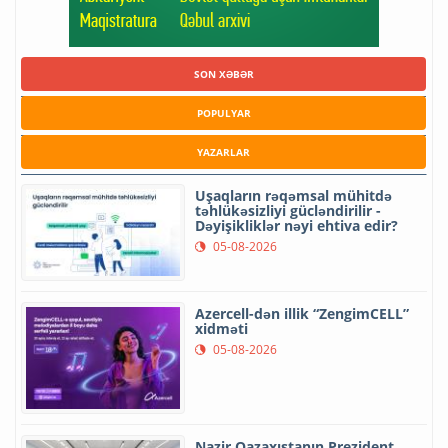
SON XƏBƏR
POPULYAR
YAZARLAR
Uşaqların rəqəmsal mühitdə
təhlükəsizliyi gücləndirilir -
Dəyişikliklər nəyi ehtiva edir?
05-08-2026
Azercell-dən illik “ZengimCELL”
xidməti
05-08-2026
Nazir Qazaxıstanın Prezident