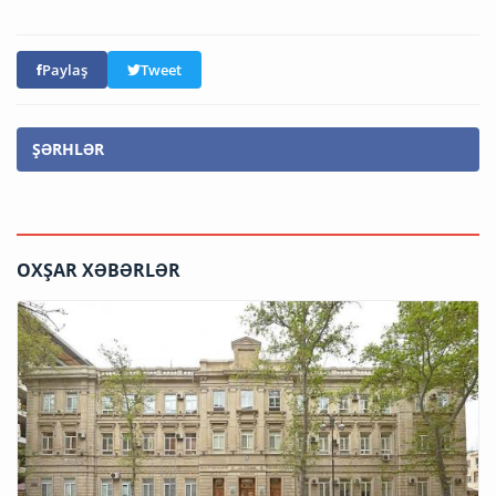
Paylaş
Tweet
ŞƏRHLƏR
OXŞAR XƏBƏRLƏR