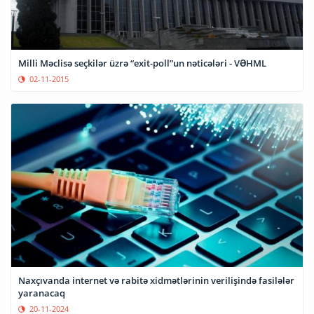
Milli Məclisə seçkilər üzrə “exit-poll”un nəticələri - VƏHML
02-11-2015
Naxçıvanda internet və rabitə xidmətlərinin verilişində fasilələr
yaranacaq
20-11-2024