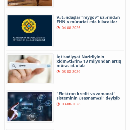
Vətəndaşlar “mygov” üzərindən
FHN-ə müraciət edə biləcəklər
04-08-2026
İqtisadiyyat Nazirliyinin
xidmətlərinə 13 milyondan artıq
müraciət olub
03-08-2026
"Elektron kredit və zəmanət"
sisteminin Əsasnaməsi" dəyişib
03-08-2026