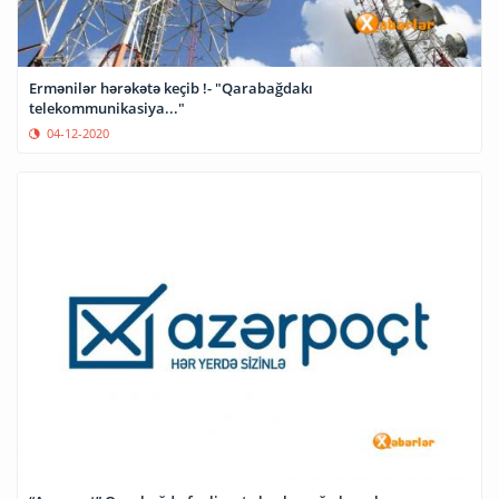
Ermənilər hərəkətə keçib !- "Qarabağdakı
telekommunikasiya..."
04-12-2020