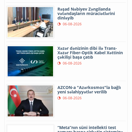
Rəşad Nəbiyev Zəngilanda
vətəndaşların müraciətlərini
dinləyib
06-08-2026
Xəzər dənizinin dibi ilə Trans-
Xəzər Fiber-Optik Kabel Xəttinin
çəkilişi başa çatıb
06-08-2026
AZCON-a "Azərkosmos"la bağlı
yeni səlahiyyətlər verilib
06-08-2026
“Meta”nın süni intellekti test
zamanı başqa şirkətin sisteminə