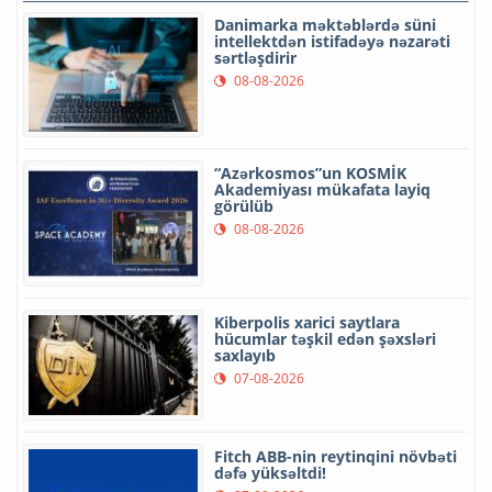
Danimarka məktəblərdə süni
intellektdən istifadəyə nəzarəti
sərtləşdirir
08-08-2026
“Azərkosmos”un KOSMİK
Akademiyası mükafata layiq
görülüb
08-08-2026
Kiberpolis xarici saytlara
hücumlar təşkil edən şəxsləri
saxlayıb
07-08-2026
Fitch ABB-nin reytinqini növbəti
dəfə yüksəltdi!