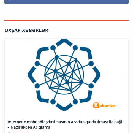
OXŞAR XƏBƏRLƏR
İnternetin məhdudlaşdırılmasının aradan qaldırılması ilə bağlı
– Nazirlikdən Açıqlama