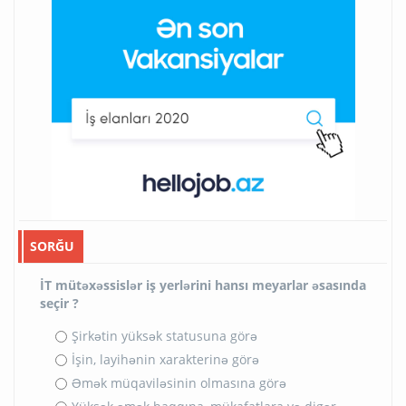
SORĞU
İT mütəxəssislər iş yerlərini hansı meyarlar əsasında
seçir ?
Şirkətin yüksək statusuna görə
İşin, layihənin xarakterinə görə
Əmək müqaviləsinin olmasına görə