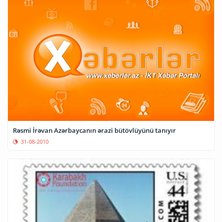
Rəsmi İrəvan Azərbayсanın ərazi bütövlüyünü tanıyır
31-08-2010