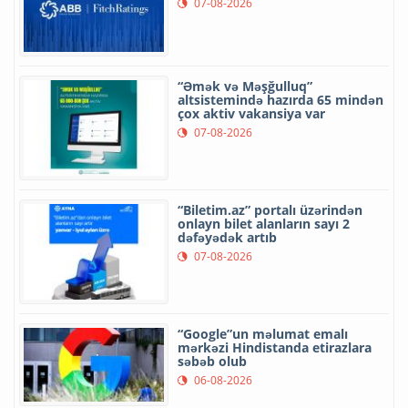
07-08-2026
“Əmək və Məşğulluq”
altsistemində hazırda 65 mindən
çox aktiv vakansiya var
07-08-2026
“Biletim.az” portalı üzərindən
onlayn bilet alanların sayı 2
dəfəyədək artıb
07-08-2026
“Google”un məlumat emalı
mərkəzi Hindistanda etirazlara
səbəb olub
06-08-2026