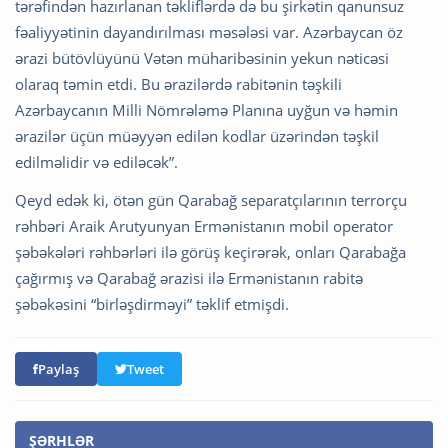
tərəfindən hazırlanan təkliflərdə də bu şirkətin qanunsuz
fəaliyyətinin dayandırılması məsələsi var. Azərbaycan öz
ərazi bütövlüyünü Vətən müharibəsinin yekun nəticəsi
olaraq təmin etdi. Bu ərazilərdə rabitənin təşkili
Azərbaycanın Milli Nömrələmə Planına uyğun və həmin
ərazilər üçün müəyyən edilən kodlar üzərindən təşkil
edilməlidir və ediləcək”.
Qeyd edək ki, ötən gün Qarabağ separatçılarının terrorçu
rəhbəri Araik Arutyunyan Ermənistanın mobil operator
şəbəkələri rəhbərləri ilə görüş keçirərək, onları Qarabağa
çağırmış və Qarabağ ərazisi ilə Ermənistanın rabitə
şəbəkəsini “birləşdirməyi” təklif etmişdi.
Paylaş
Tweet
ŞƏRHLƏR