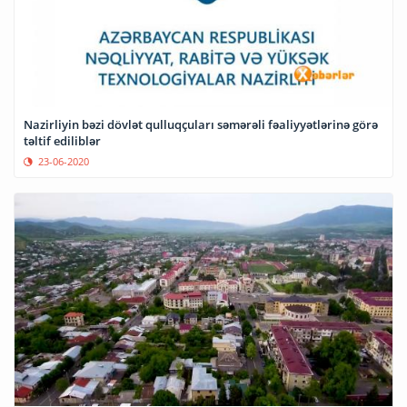
Nazirliyin bəzi dövlət qulluqçuları səmərəli fəaliyyətlərinə görə
təltif ediliblər
23-06-2020