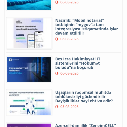
06-08-2026
Nazirlik: “Mobil notariat”
tətbiqinin “mygov”a tam
inteqrasiyası istiqamətində işlər
davam etdirilir
06-08-2026
Beş İcra Hakimiyyəti İT
sistemlərini “Hökumət
buludu”na köçürüb
06-08-2026
Uşaqların rəqəmsal mühitdə
təhlükəsizliyi gücləndirilir -
Dəyişikliklər nəyi ehtiva edir?
05-08-2026
Azercell-dən illik “ZengimCELL”