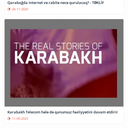
Qarabağda internet və rabitə necə qurulacaq? - TƏKLİF
26-11-2020
Karabakh Telecom hələ də qanunsuz fəaliyyətini davam etdirir
11-09-2023