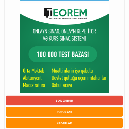
SON XƏBƏR
POPULYAR
YAZARLAR