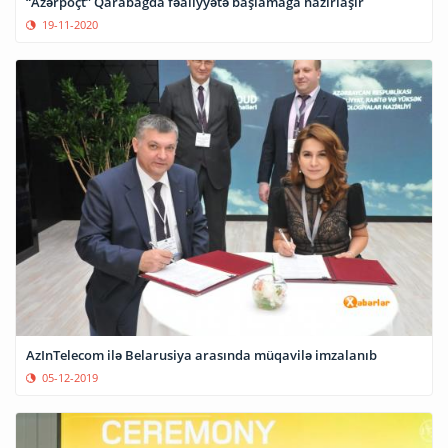
“Azərpoçt” Qarabağda fəaliyyətə başlamağa hazırlaşır
19-11-2020
AzInTelecom ilə Belarusiya arasında müqavilə imzalanıb
05-12-2019