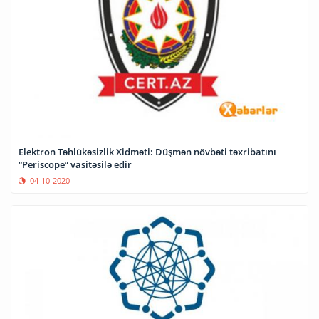
Elektron Təhlükəsizlik Xidməti: Düşmən növbəti təxribatını
“Periscope” vasitəsilə edir
04-10-2020