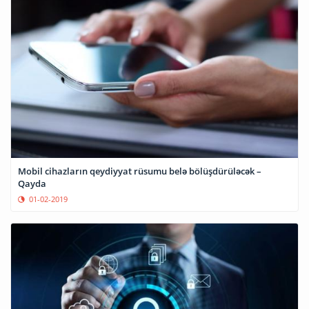
Mobil cihazların qeydiyyat rüsumu belə bölüşdürüləcək –
Qayda
01-02-2019