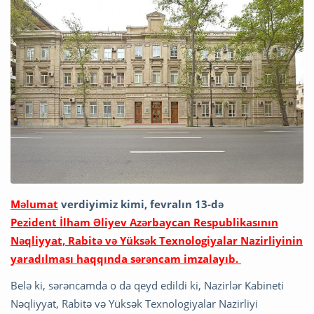
Məlumat
verdiyimiz kimi, fevralın 13-də
Pezident İlham Əliyev Azərbaycan Respublikasının
Nəqliyyat, Rabitə və Yüksək Texnologiyalar Nazirliyinin
yaradılması haqqında sərəncam imzalayıb.
Belə ki, sərəncamda o da qeyd edildi ki, Nazirlər Kabineti
Nəqliyyat, Rabitə və Yüksək Texnologiyalar Nazirliyi