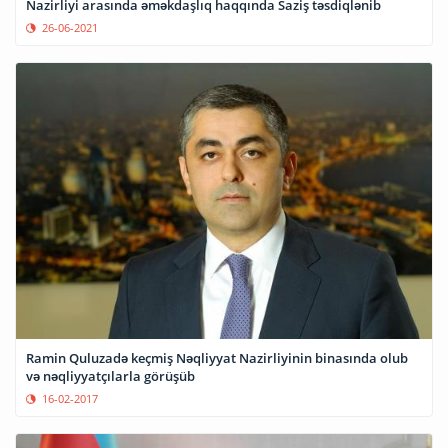
Nazirliyi arasında əməkdaşlıq haqqında Saziş təsdiqlənib
26-06-2021
Ramin Quluzadə keçmiş Nəqliyyat Nazirliyinin binasında olub
və nəqliyyatçılarla görüşüb
16-02-2017