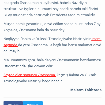
haqqında Əsasnamənin layihəsini, habelə Nazirliyin
strukturu və işçilərinin ümumi say həddi barədə təkliflərini
iki ay müddətində hazırlayıb Prezidentə təqdim etməlidir.
Müşahidəmiz göstərir ki, qeyd edilən sənədin üstündən 7 ay
keçsə də, Əsasnamə hələ də hazır deyil.
Nəqliyyat, Rabitə və Yüksək Texnologiyalar Nazirliyinin
rəsmi
saytında
da yeni Əsasnamə ilə bağlı hər hansı məlumat qeyd
edilməyib.
Məlumatımıza görə, hələ də yeni Əsasnamənin hazırlanması
istiqamətində işlər davam edir.
Saytda olan sonuncu Əsasnamə
keçmiş Rabitə və Yüksək
Texnologiyalar Nazirliyi haqqındadır.
Məltəm Talıbzadə
Paylaş
Tweet