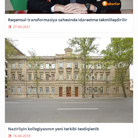
Rəqəmsal transformasiya sahəsində idarəetmə təkmilləşdirilir
27-04-2021
Nazirliyin kollegiyasının yeni tərkibi təsdiqlənib
16-04-2018