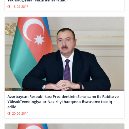
Texnologiyalar Nazirliyi yaradıldı
13-02-2017
Azərbaycan Respublikası Prezidentinin Sərəncamı ilə Rabitə və
YüksəkTexnologiyalar Nazirliyi haqqında Əsasnamə təsdiq
edildi.
20-06-2014