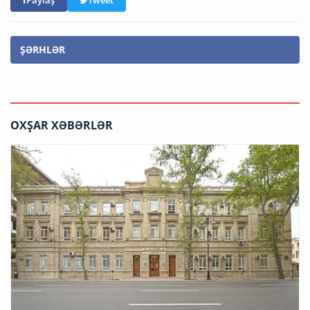
ŞƏRHLƏR
OXŞAR XƏBƏRLƏR