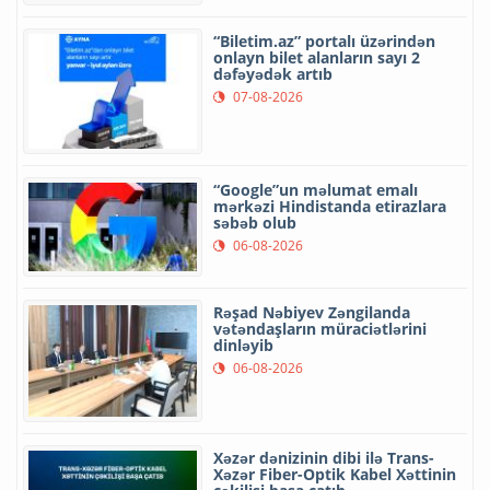
“Biletim.az” portalı üzərindən
onlayn bilet alanların sayı 2
dəfəyədək artıb
07-08-2026
“Google”un məlumat emalı
mərkəzi Hindistanda etirazlara
səbəb olub
06-08-2026
Rəşad Nəbiyev Zəngilanda
vətəndaşların müraciətlərini
dinləyib
06-08-2026
Xəzər dənizinin dibi ilə Trans-
Xəzər Fiber-Optik Kabel Xəttinin