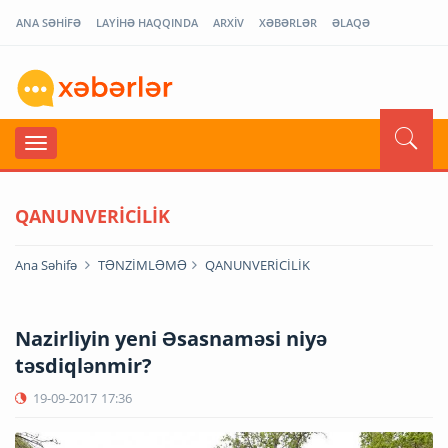
ANA SƏHİFƏ
LAYİHƏ HAQQINDA
ARXİV
XƏBƏRLƏR
ƏLAQƏ
QANUNVERİCİLİK
Ana Səhifə
TƏNZİMLƏMƏ
QANUNVERİCİLİK
Nazirliyin yeni Əsasnaməsi niyə
təsdiqlənmir?
19-09-2017
17:36