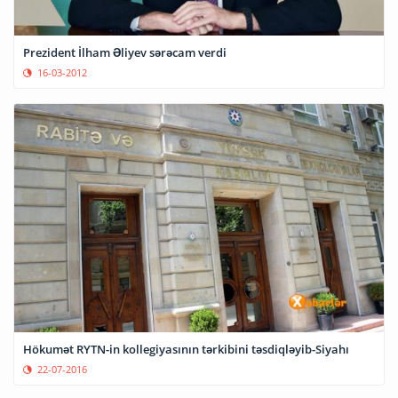
Prezident İlham Əliyev sərəcam verdi
16-03-2012
Hökumət RYTN-in kollegiyasının tərkibini təsdiqləyib-Siyahı
22-07-2016