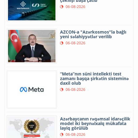
çəkilişi başa çatıb
06-08-2026
AZCON-a "Azərkosmos"la bağlı
yeni səlahiyyətlər verilib
06-08-2026
“Meta”nın süni intellekti test
zamanı başqa şirkətin sisteminə
daxil olub
06-08-2026
Azərbaycanın rəqəmsal idarəçilik
model iki beynəlxalq mükafata
layiq görülüb
06-08-2026