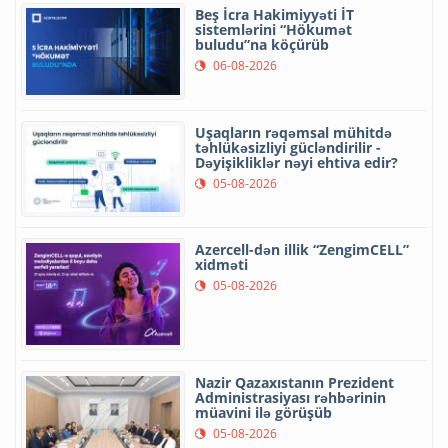
Beş İcra Hakimiyyəti İT
sistemlərini “Hökumət
buludu”na köçürüb
06-08-2026
Uşaqların rəqəmsal mühitdə
təhlükəsizliyi gücləndirilir -
Dəyişikliklər nəyi ehtiva edir?
05-08-2026
Azercell-dən illik “ZengimCELL”
xidməti
05-08-2026
Nazir Qazaxıstanın Prezident
Administrasiyası rəhbərinin
müavini ilə görüşüb
05-08-2026