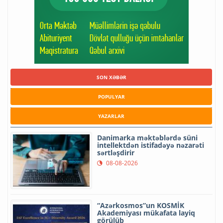
SON XƏBƏR
POPULYAR
YAZARLAR
Danimarka məktəblərdə süni
intellektdən istifadəyə nəzarəti
sərtləşdirir
08-08-2026
“Azərkosmos”un KOSMİK
Akademiyası mükafata layiq
görülüb