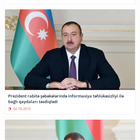
Prezident rabitə şəbəkələrində informasiya təhlükəsizliyi ilə
bağlı qaydaları təsdiqlədi
02-10-2015