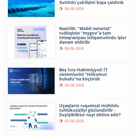
Xəttinin çəkilişini başa çatdırıb
06-08-2026
Nazirlik: “Mobil notariat”
tətbiqinin “mygov”a tam
inteqrasiyası istiqamətində işlər
davam etdirilir
06-08-2026
Beş İcra Hakimiyyəti İT
sistemlərini “Hökumət
buludu”na köçürüb
06-08-2026
Uşaqların rəqəmsal mühitdə
təhlükəsizliyi gücləndirilir -
Dəyişikliklər nəyi ehtiva edir?
05-08-2026