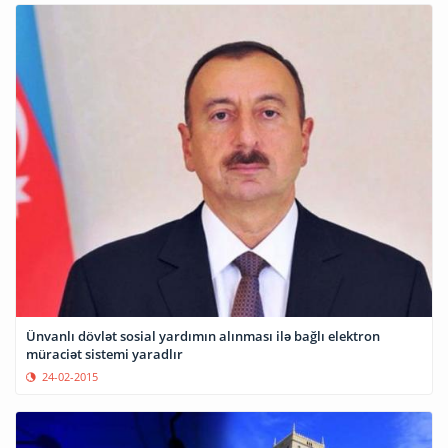
Ünvanlı dövlət sosial yardımın alınması ilə bağlı elektron
müraciət sistemi yaradlır
24-02-2015