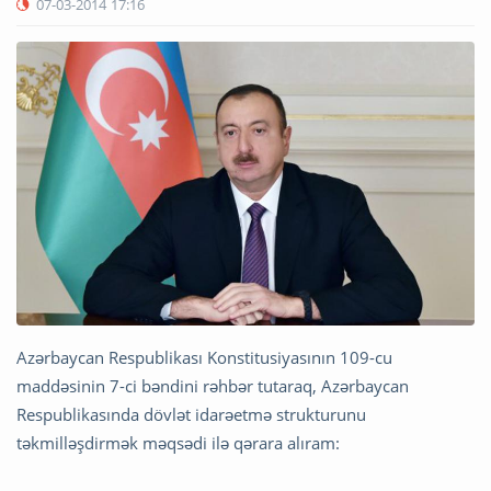
07-03-2014
17:16
Azərbaycan Respublikası Konstitusiyasının 109-cu
maddəsinin 7-ci bəndini rəhbər tutaraq, Azərbaycan
Respublikasında dövlət idarəetmə strukturunu
təkmilləşdirmək məqsədi ilə qərara alıram: