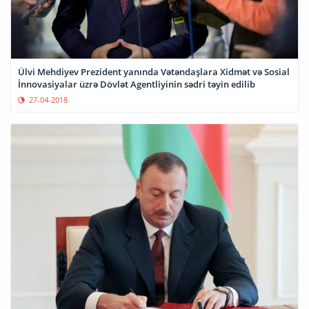
Ülvi Mehdiyev Prezident yanında Vətəndaşlara Xidmət və Sosial
İnnovasiyalar üzrə Dövlət Agentliyinin sədri təyin edilib
27-04-2018