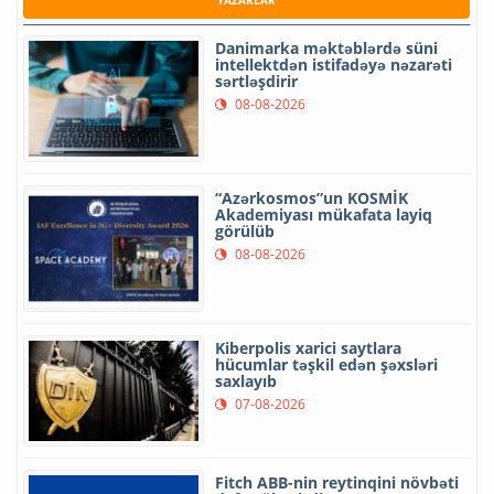
YAZARLAR
Danimarka məktəblərdə süni
intellektdən istifadəyə nəzarəti
sərtləşdirir
08-08-2026
“Azərkosmos”un KOSMİK
Akademiyası mükafata layiq
görülüb
08-08-2026
Kiberpolis xarici saytlara
hücumlar təşkil edən şəxsləri
saxlayıb
07-08-2026
Fitch ABB-nin reytinqini növbəti