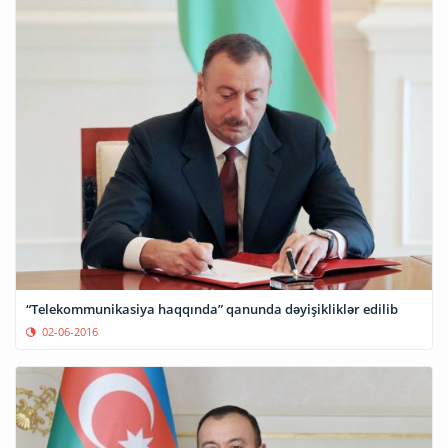
“Telekommunikasiya haqqında” qanunda dəyişikliklər edilib
02-06-2016