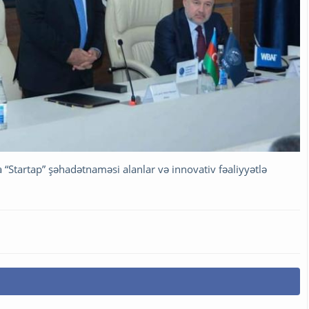
“Startap” şəhadətnaməsi alanlar və innovativ fəaliyyətlə