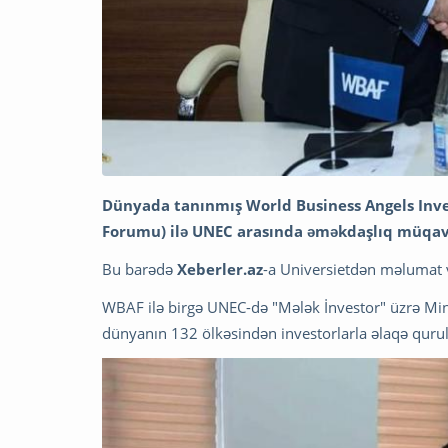
Dünyada tanınmış World Business Angels Inve
Forumu) ilə UNEC arasında əməkdaşlıq müqavi
Bu barədə
Xeberler.az
-a Universietdən məlumat v
WBAF ilə birgə UNEC-də "Mələk İnvestor" üzrə Mini
dünyanın 132 ölkəsindən investorlarla əlaqə qurul