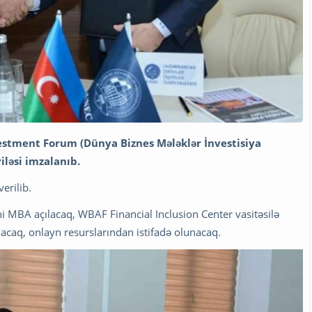
stment Forum (Dünya Biznes Mələklər İnvestisiya
ləsi imzalanıb.
erilib.
 MBA açılacaq, WBAF Financial Inclusion Center vasitəsilə
acaq, onlayn resurslarından istifadə olunacaq.