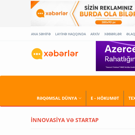
ANA SƏHİFƏ
LAYİHƏ HAQQINDA
ARXİV
XƏBƏRLƏR
ƏLA
RƏQƏMSAL DÜNYA
E - HÖKUMƏT
TE
İNNOVASİYA VƏ STARTAP