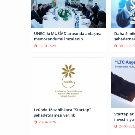
UNEC ilə MÜSİAD arasında anlaşma
Daha 5 mik
memorandumu imzalanıb
şəhadətnam
12-01-2024
30-12-202
I rübdə 16 sahibkara "Startap"
Startaplar
şəhadətnaməsi verilib
investisiya
20-04-2026
24-06-202