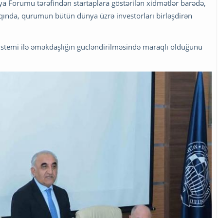
ya Forumu tərəfindən startaplara göstərilən xidmətlər barədə,
ında, qurumun bütün dünya üzrə investorları birləşdirən
sistemi ilə əməkdaşlığın gücləndirilməsində maraqlı olduğunu