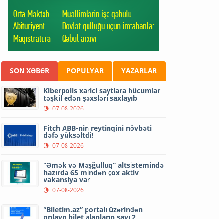
SON XƏBƏR
POPULYAR
YAZARLAR
Kiberpolis xarici saytlara hücumlar
təşkil edən şəxsləri saxlayıb
07-08-2026
Fitch ABB-nin reytinqini növbəti
dəfə yüksəltdi!
07-08-2026
“Əmək və Məşğulluq” altsistemində
hazırda 65 mindən çox aktiv
vakansiya var
07-08-2026
“Biletim.az” portalı üzərindən
onlayn bilet alanların sayı 2