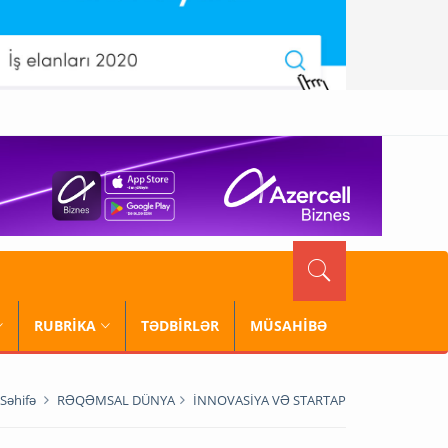
RUBRİKA
TƏDBİRLƏR
MÜSAHİBƏ
Səhifə
RƏQƏMSAL DÜNYA
İNNOVASİYA VƏ STARTAP