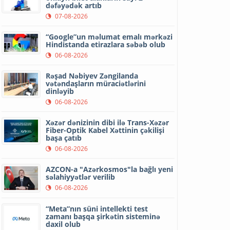
dəfəyədək artıb
07-08-2026
“Google”un məlumat emalı mərkəzi
Hindistanda etirazlara səbəb olub
06-08-2026
Rəşad Nəbiyev Zəngilanda
vətəndaşların müraciətlərini
dinləyib
06-08-2026
Xəzər dənizinin dibi ilə Trans-Xəzər
Fiber-Optik Kabel Xəttinin çəkilişi
başa çatıb
06-08-2026
AZCON-a "Azərkosmos"la bağlı yeni
səlahiyyətlər verilib
06-08-2026
“Meta”nın süni intellekti test
zamanı başqa şirkətin sisteminə
daxil olub