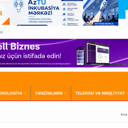
QƏ
XNOLOGİYA
TƏNZİMLƏMƏ
TELEKOM VƏ NƏQLİYYAT
Ana 