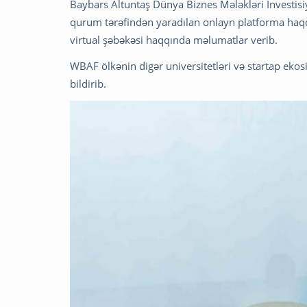
Baybars Altuntaş Dünya Biznes Mələkləri İnvestisi
qurum tərəfindən yaradılan onlayn platforma haqq
virtual şəbəkəsi haqqında məlumatlar verib.
WBAF ölkənin digər universitetləri və startap eko
bildirib.