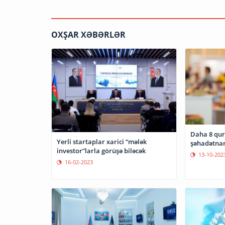
OXŞAR XƏBƏRLƏR
Daha 8 qu
Yerli startaplar xarici “mələk
şəhadətnam
investor”larla görüşə biləcək
13-10-202
16-02-2023