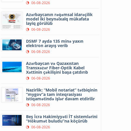
06-08-2026
Azərbaycanın rəqəmsal idarəçilik
model iki beynəlxalq mükafata
layiq görülüb
06-08-2026
DSMF 7 ayda 135 minə yaxın
elektron arayış verib
06-08-2026
Azərbaycan və Qazaxıstan
Transxəzər Fiber-Optik Kabel
Xəttinin çəkilişini başa çatdırıb
06-08-2026
Nazirlik: “Mobil notariat” tətbiqinin
“mygov”a tam inteqrasiyası
istiqamətində işlər davam etdirilir
06-08-2026
Beş İcra Hakimiyyəti İT sistemlərini
“Hökumət buludu”na köçürüb
06-08-2026