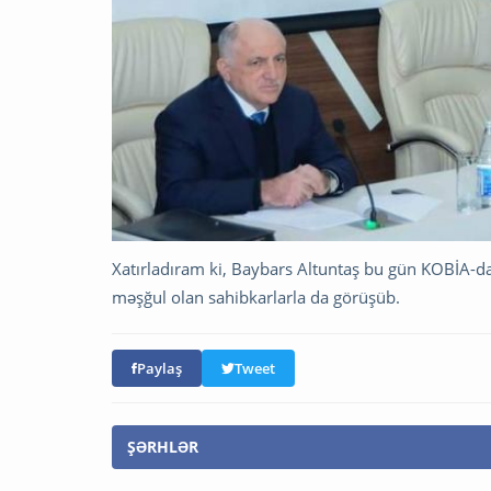
Xatırladıram ki, Baybars Altuntaş bu gün KOBİA-da 
məşğul olan sahibkarlarla da görüşüb.
Paylaş
Tweet
ŞƏRHLƏR