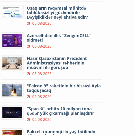
Uşaqların rəqəmsal mühitdə
təhlükəsizliyi gücləndirilir -
Dəyişikliklər nəyi ehtiva edir?
05-08-2026
Azercell-dən illik “ZengimCELL”
xidməti
05-08-2026
Nazir Qazaxıstanın Prezident
Administrasiyası rəhbərinin
müavini ilə görüşüb
05-08-2026
"Falcon 9" raketinin bir hissəsi Ayla
toqquşacaq
05-08-2026
“SpaceX” orbitə 10 milyon tona
qədər yük çıxarmağı planlaşdırır
05-08-2026
Bakcell rouminqi ilə yay tətilində