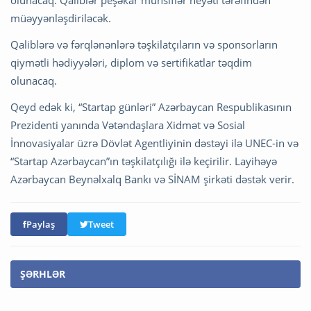
müəyyənləşdiriləcək.
Qaliblərə və fərqlənənlərə təşkilatçıların və sponsorların
qiymətli hədiyyələri, diplom və sertifikatlar təqdim
olunacaq.
Qeyd edək ki, “Startap günləri” Azərbaycan Respublikasının
Prezidenti yanında Vətəndaşlara Xidmət və Sosial
İnnovasiyalar üzrə Dövlət Agentliyinin dəstəyi ilə UNEC-in və
“Startap Azərbaycan”ın təşkilatçılığı ilə keçirilir. Layihəyə
Azərbaycan Beynəlxalq Bankı və SİNAM şirkəti dəstək verir.
Paylaş
Tweet
ŞƏRHLƏR