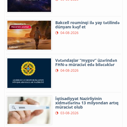
Bakcell rouminqi ilə yay tətilində
dünyanı kəşf et
04-08-2026
Vətəndaşlar “mygov” üzərindən
FHN-ə müraciət edə biləcəklər
04-08-2026
İqtisadiyyat Nazirliyinin
xidmətlərinə 13 milyondan artıq
müraciət olub
03-08-2026