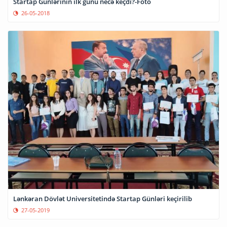
Startap Günlərinin ilk günü necə keçdi?-Foto
26-05-2018
Lənkəran Dövlət Universitetində Startap Günləri keçirilib
27-05-2019