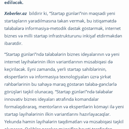
ediləcək.
Xeberler.az
bildirir ki, “Startap günləri”nin məqsədi yeni
startapların yaradılmasına təkan vermək, bu istiqamətdə
tələbələrə informasiya-metodik dəstək göstərmək, internet
biznes və milli startap infrastrukturunu inkişaf etdirməkdən
ibarətdir.
“Startap günləri”ndə tələbələrin biznes ideyalarının və yeni
internet layihələrinin ilkin variantlarının müsabiqəsi də
keçiriləcək. Eyni zamanda, yerli startap sahiblərinin,
ekspertlərin və informasiya texnologiyaları üzrə şirkət
rəhbərlərinin bu sahəyə maraq göstərən tələbə-gənclərlə
görüşləri təşkil olunacaq. “Startap günləri”ndə tələbələr
innovativ biznes ideyaları ətrafında komandalar
formalaşdıraraq, mentorların və ekspertlərin köməyi ilə yeni
startap layihələrinin ilkin variantlarını hazırlayacaqlar.
Yekunda həmin layihələrin təqdimatları və müsabiqəsi təşkil
olunacaq. Qaliblər peşəkar münsiflər heyəti tərəfindən