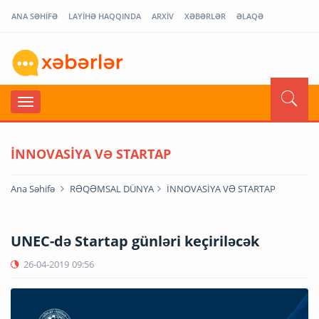
ANA SƏHİFƏ
LAYİHƏ HAQQINDA
ARXİV
XƏBƏRLƏR
ƏLAQƏ
İNNOVASİYA VƏ STARTAP
Ana Səhifə
RƏQƏMSAL DÜNYA
İNNOVASİYA VƏ STARTAP
UNEC-də Startap günləri keçiriləcək
26-04-2019
09:56