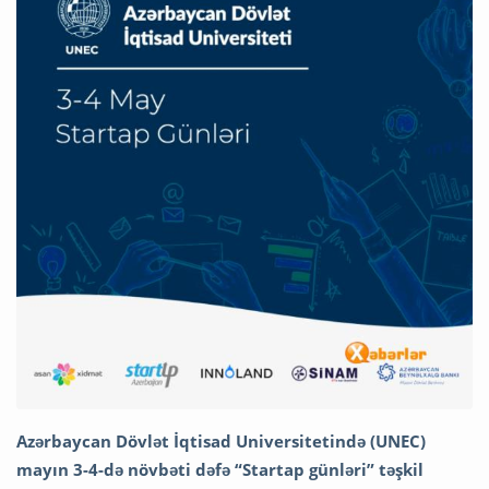
Azərbaycan Dövlət İqtisad Universitetində (UNEC)
mayın 3-4-də növbəti dəfə “Startap günləri” təşkil