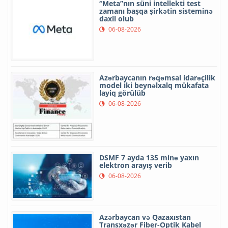
“Meta”nın süni intellekti test
zamanı başqa şirkətin sisteminə
daxil olub
06-08-2026
Azərbaycanın rəqəmsal idarəçilik
model iki beynəlxalq mükafata
layiq görülüb
06-08-2026
DSMF 7 ayda 135 minə yaxın
elektron arayış verib
06-08-2026
Azərbaycan və Qazaxıstan
Transxəzər Fiber-Optik Kabel