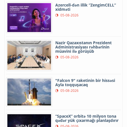
Azercell-dən illik “ZengimCELL”
xidməti
05-08-2026
Nazir Qazaxıstanın Prezident
Administrasiyası rəhbərinin
müavini ilə görüşüb
05-08-2026
"Falcon 9" raketinin bir hissəsi
Ayla toqquşacaq
05-08-2026
“SpaceX” orbitə 10 milyon tona
qədər yük çıxarmağı planlaşdırır
05-08-2026