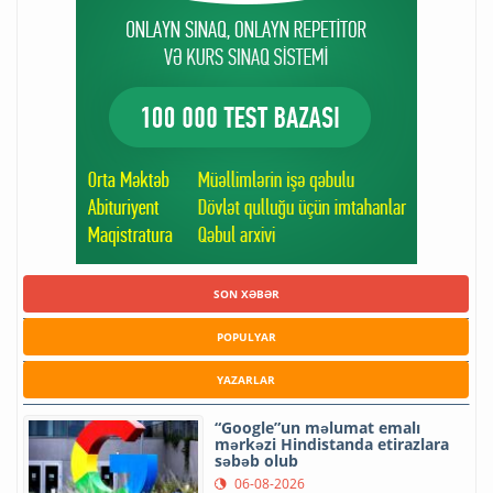
SON XƏBƏR
POPULYAR
YAZARLAR
“Google”un məlumat emalı
mərkəzi Hindistanda etirazlara
səbəb olub
06-08-2026