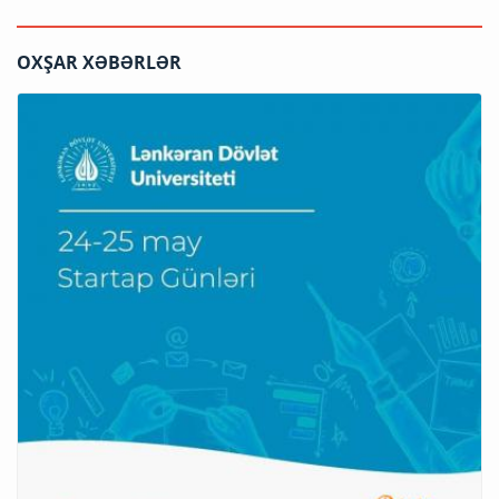
OXŞAR XƏBƏRLƏR