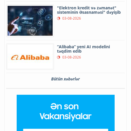
"Elektron kredit və zəmanət"
sisteminin Əsasnaməsi" dəyişib
03-08-2026
“Alibaba” yeni AI modelini
təqdim edib
03-08-2026
Bütün xəbərlər