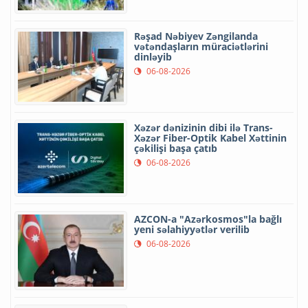
Rəşad Nəbiyev Zəngilanda
vətəndaşların müraciətlərini
dinləyib
06-08-2026
Xəzər dənizinin dibi ilə Trans-
Xəzər Fiber-Optik Kabel Xəttinin
çəkilişi başa çatıb
06-08-2026
AZCON-a "Azərkosmos"la bağlı
yeni səlahiyyətlər verilib
06-08-2026