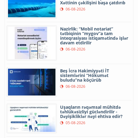
Xəttinin çəkilişini başa çatdırıb
06-08-2026
Nazirlik: “Mobil notariat”
tətbiqinin “mygov”a tam
inteqrasiyası istiqamətində işlər
davam etdirilir
06-08-2026
Beş İcra Hakimiyyəti İT
sistemlərini “Hökumət
buludu”na köçürüb
06-08-2026
Uşaqların rəqəmsal mühitdə
təhlükəsizliyi gücləndirilir -
Dəyişikliklər nəyi ehtiva edir?
05-08-2026