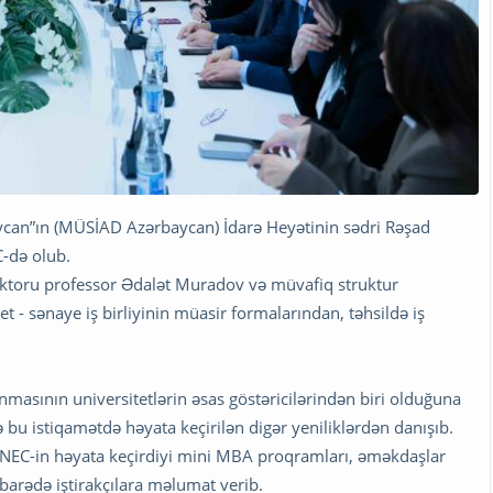
ycan”ın (MÜSİAD Azərbaycan) İdarə Heyətinin sədri Rəşad
C-də olub.
 rektoru professor Ədalət Muradov və müvafiq struktur
tet - sənaye iş birliyinin müasir formalarından, təhsildə iş
asının universitetlərin əsas göstəricilərindən biri olduğuna
bu istiqamətdə həyata keçirilən digər yeniliklərdən danışıb.
ə UNEC-in həyata keçirdiyi mini MBA proqramları, əməkdaşlar
. barədə iştirakçılara məlumat verib.