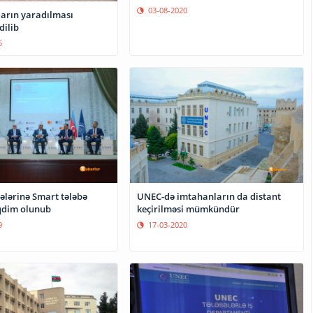
03-08-2020
arın yaradılması
dilib
5
ələrinə Smart tələbə
UNEC-də imtahanların da distant
əqdim olunub
keçirilməsi mümkündür
9
17-03-2020