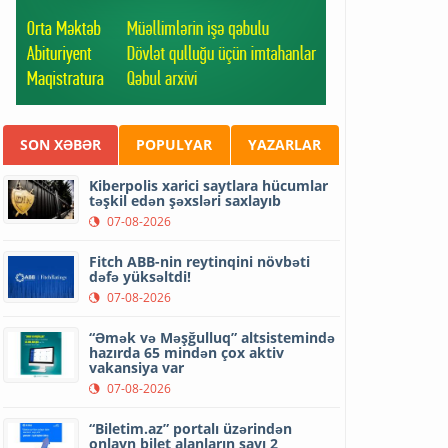
SON XƏBƏR
POPULYAR
YAZARLAR
Kiberpolis xarici saytlara hücumlar
təşkil edən şəxsləri saxlayıb
07-08-2026
Fitch ABB-nin reytinqini növbəti
dəfə yüksəltdi!
07-08-2026
“Əmək və Məşğulluq” altsistemində
hazırda 65 mindən çox aktiv
vakansiya var
07-08-2026
“Biletim.az” portalı üzərindən
onlayn bilet alanların sayı 2