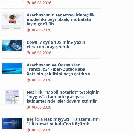
06-08-2026
Azərbaycanın rəqəmsal idarəçilik
model iki beynəlxalq mükafata
layiq görülüb
06-08-2026
DSMF 7 ayda 135 minə yaxın
elektron arayış verib
06-08-2026
Azərbaycan və Qazaxıstan
Transxəzər Fiber-Optik Kabel
Xəttinin çəkilişini başa çatdırıb
06-08-2026
Nazirlik: “Mobil notariat” tətbiqinin
“mygov”a tam inteqrasiyası
istiqamətində işlər davam etdirilir
06-08-2026
Beş İcra Hakimiyyəti İT sistemlərini
“Hökumət buludu”na köçürüb
06-08-2026