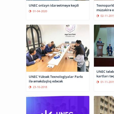
UNEC onlayn idarəetməyə keçdi
Texnoparkl
müzakirə e
01-04-2020
02-11-201
UNEC tələb
kartları t
UNEC Yüksək Texnologiyalar Parkı
ilə əməkdaşlıq edəcək
01-11-201
23-10-2018