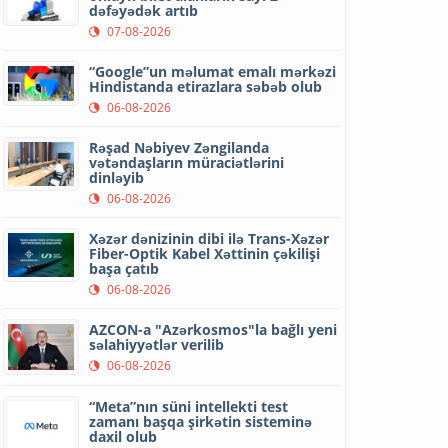
dəfəyədək artıb
07-08-2026
“Google”un məlumat emalı mərkəzi
Hindistanda etirazlara səbəb olub
06-08-2026
Rəşad Nəbiyev Zəngilanda
vətəndaşların müraciətlərini
dinləyib
06-08-2026
Xəzər dənizinin dibi ilə Trans-Xəzər
Fiber-Optik Kabel Xəttinin çəkilişi
başa çatıb
06-08-2026
AZCON-a "Azərkosmos"la bağlı yeni
səlahiyyətlər verilib
06-08-2026
“Meta”nın süni intellekti test
zamanı başqa şirkətin sisteminə
daxil olub