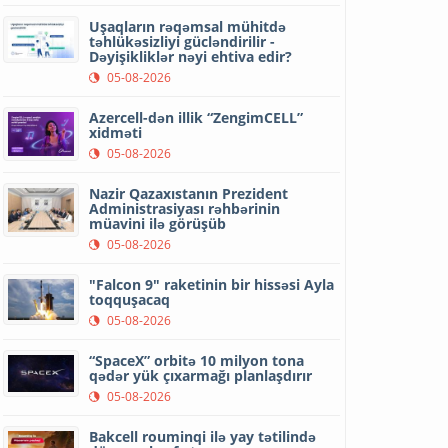
Uşaqların rəqəmsal mühitdə
təhlükəsizliyi gücləndirilir -
Dəyişikliklər nəyi ehtiva edir?
05-08-2026
Azercell-dən illik “ZengimCELL”
xidməti
05-08-2026
Nazir Qazaxıstanın Prezident
Administrasiyası rəhbərinin
müavini ilə görüşüb
05-08-2026
"Falcon 9" raketinin bir hissəsi Ayla
toqquşacaq
05-08-2026
“SpaceX” orbitə 10 milyon tona
qədər yük çıxarmağı planlaşdırır
05-08-2026
Bakcell rouminqi ilə yay tətilində