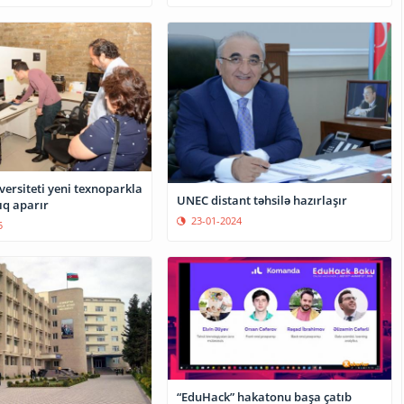
versiteti yeni texnoparkla
UNEC distant təhsilə hazırlaşır
ıq aparır
23-01-2024
5
“EduHack” hakatonu başa çatıb