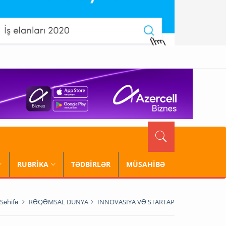
RUBRİKA
TƏDBİRLƏR
MÜSAHİBƏ
Səhifə
RƏQƏMSAL DÜNYA
İNNOVASİYA VƏ STARTAP