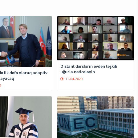
Distant dərslərin evdən təşkili
uğurla nəticələnib
ə ilk dəfə olaraq adaptiv
şlayacaq
11-04-2020
0