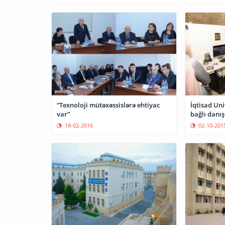
“Texnoloji mütəxəssislərə ehtiyac
İqtisad Uni
var”
bağlı danış
18-02-2016
02-10-201