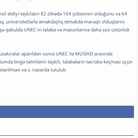
sil etdiyi təşkilatın 82 ölkədə 164 şöbəsinin olduğunu və 64
raq, universitetlərlə əməkdaşlıq etməkdə maraqlı olduqlarını
işə qəbulda UNEC-in tələbə və məzunlarına daha çox üstünlük
akirələr aparıldan sonra UNEC ilə MÜSİAD arasında
 birgə təlimlərin təşkili, tələbələrin təcrübə keçməsi üçün
östərilməsi və s. nəzərdə tutulub