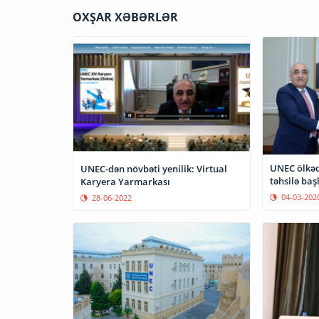
OXŞAR XƏBƏRLƏR
UNEC ölkəd
UNEC-dən növbəti yenilik: Virtual
təhsilə ba
Karyera Yarmarkası
04-03-202
28-06-2022