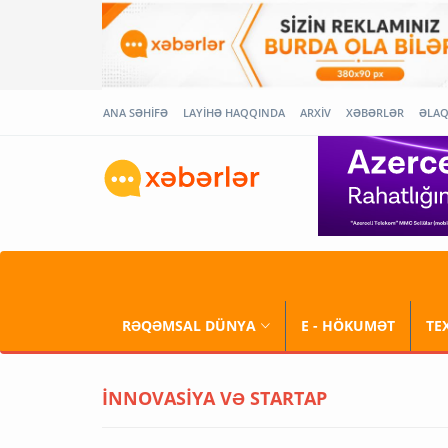
ANA SƏHİFƏ
LAYİHƏ HAQQINDA
ARXİV
XƏBƏRLƏR
ƏLA
RƏQƏMSAL DÜNYA
E - HÖKUMƏT
TE
İNNOVASİYA VƏ STARTAP