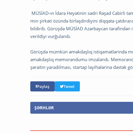
MÜSİAD-ın İdarə Heyətinin sədri Rəşad Cabirli təm
min şirkəti özündə birləşdirdiyini diqqətə çatdıra
bildirib. Görüşdə MÜSİAD Azərbaycan tərəfindən 
verildiyi vurğulanıb.
Görüşdə mümkün əməkdaşlıq istiqamətlərində müz
əməkdaşlıq memorandumu imzalanıb. Memorandumda
şəraitin yaradılması, startap layihələrinə dəstək g
Paylaş
Tweet
ŞƏRHLƏR