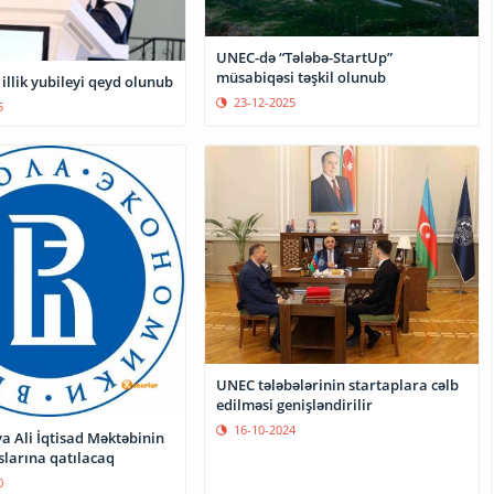
UNEC-də “Tələbə-StartUp”
müsabiqəsi təşkil olunub
illik yubileyi qeyd olunub
23-12-2025
5
UNEC tələbələrinin startaplara cəlb
edilməsi genişləndirilir
16-10-2024
a Ali İqtisad Məktəbinin
slarına qatılacaq
0