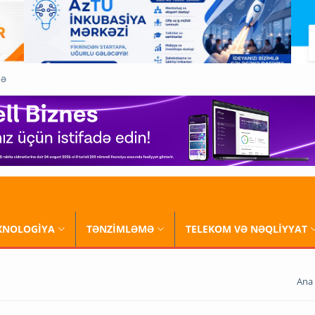
QƏ
XNOLOGİYA
TƏNZİMLƏMƏ
TELEKOM VƏ NƏQLİYYAT
Ana 