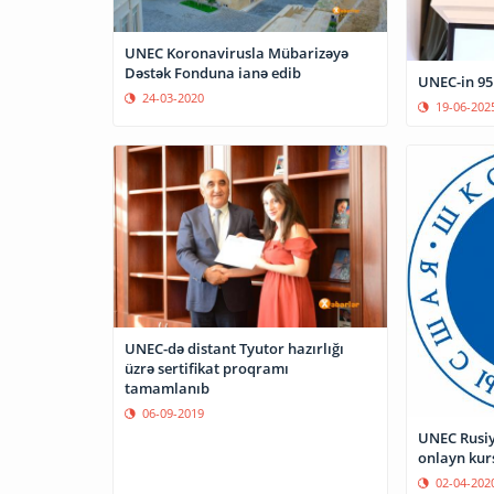
UNEC Koronavirusla Mübarizəyə
Dəstək Fonduna ianə edib
UNEC-in 95 
24-03-2020
19-06-202
UNEC-də distant Tyutor hazırlığı
üzrə sertifikat proqramı
tamamlanıb
06-09-2019
UNEC Rusiy
onlayn kur
02-04-202