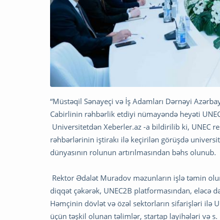
“Müstəqil Sənayeçi və İş Adamları Dərnəyi Azərba
Cabirlinin rəhbərlik etdiyi nümayəndə heyəti UNE
Universitetdən Xeberler.az -a bildirilib ki, UNEC
rəhbərlərinin iştirakı ilə keçirilən görüşdə universi
dünyasının rolunun artırılmasından bəhs olunub.
Rektor Ədalət Muradov məzunların işlə təmin olunm
diqqət çəkərək, UNEC2B platformasından, eləcə də 
Həmçinin dövlət və özəl sektorların sifarişləri il
üçün təşkil olunan təlimlər, startap layihələri və s