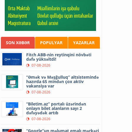
SON XƏBƏR
POPULYAR
YAZARLAR
Fitch ABB-nin reytinqini növbəti
dəfə yüksəltdi!
07-08-2026
“Əmək və Məşğulluq” altsistemində
hazırda 65 mindən çox aktiv
vakansiya var
07-08-2026
“Biletim.az” portalı üzərindən
onlayn bilet alanların sayı 2
dəfəyədək artıb
07-08-2026
“Google”un məlumat emalı mərkəzi