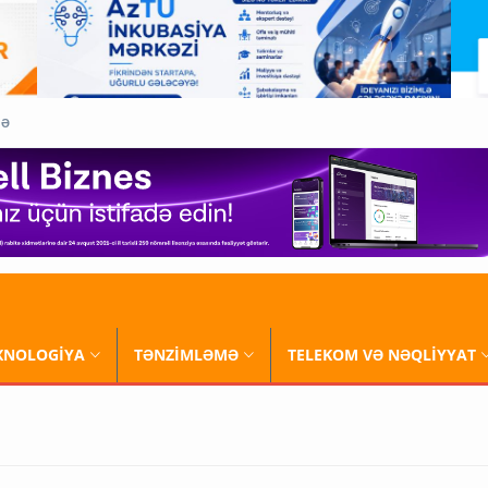
QƏ
XNOLOGİYA
TƏNZİMLƏMƏ
TELEKOM VƏ NƏQLİYYAT