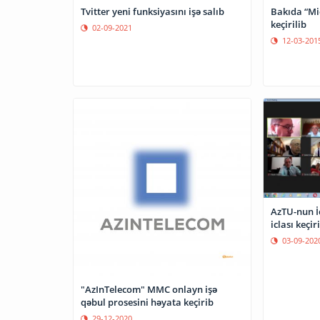
Tvitter yeni funksiyasını işə salıb
Bakıda “Mi
keçirilib
02-09-2021
12-03-201
AzTU-nun İ
iclası keçiri
03-09-202
"AzInTelecom" MMC onlayn işə
qəbul prosesini həyata keçirib
29-12-2020