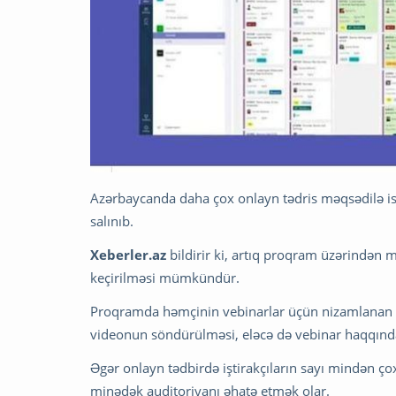
Azərbaycanda daha çox onlayn tədris məqsədilə ist
salınıb.
Xeberler.az
bildirir ki, artıq proqram üzərindən mi
keçirilməsi mümkündür.
Proqramda həmçinin vebinarlar üçün nizamlanan qe
videonun söndürülməsi, eləcə də vebinar haqqında
Əgər onlayn tədbirdə iştirakçıların sayı mindən ço
minədək auditoriyanı əhatə etmək olar.