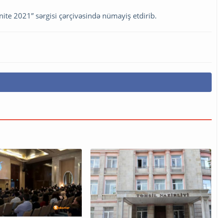
nite 2021” sərgisi çərçivəsində nümayiş etdirib.