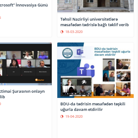
crosoft” İnnovasiya Günü
5
Təhsil Nazirliyi universitetlərə
məsafədən tədrislə bağlı təklif verib
18-03-2020
ctimai Şurasının onlayn
lib
BDU-da tədrisin məsafədən təşkili
0
uğurla davam etdirilir
19-04-2020