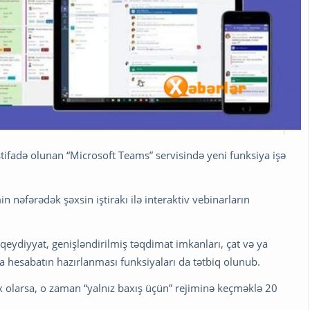
ifadə olunan “Microsoft Teams” servisində yeni funksiya işə
n nəfərədək şəxsin iştirakı ilə interaktiv vebinarların
ydiyyat, genişləndirilmiş təqdimat imkanları, çat və ya
 hesabatın hazırlanması funksiyaları da tətbiq olunub.
x olarsa, o zaman “yalnız baxış üçün” rejiminə keçməklə 20