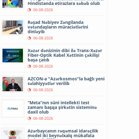
Hindistanda etirazlara səbəb olub
06-08-2026
Rəşad Nəbiyev Zəngilanda
vətəndaşların müraciətlərini
dinləyib
06-08-2026
Xəzər dənizinin dibi ilə Trans-Xəzər
Fiber-Optik Kabel Xəttinin çəkilişi
başa çatıb
06-08-2026
AZCON-a "Azərkosmos"la bağlı yeni
səlahiyyətlər verilib
06-08-2026
“Meta”nın süni intellekti test
zamanı başqa şirkətin sisteminə
daxil olub
06-08-2026
Azərbaycanın rəqəmsal idarəçilik
model iki beynəlxalq mükafata