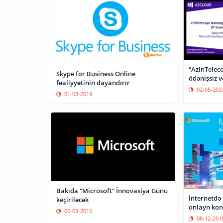
“AzInTelec
Skype for Business Online
ödənişsiz v
fəaliyyətinin dayandırır
02-05-202
01-08-2019
Bakıda “Microsoft” İnnovasiya Günü
İnternetdə
keçiriləcək
onlayn konf
06-03-2015
08-12-201