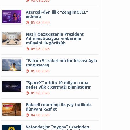
05-08-2026
Azercell-dən illik “ZengimCELL”
xidməti
05-08-2026
Nazir Qazaxıstanın Prezident
Administrasiyası rəhbərinin
müavini ilə görüşüb
05-08-2026
"Falcon 9" raketinin bir hissəsi Ayla
toqquşacaq
05-08-2026
“SpaceX” orbitə 10 milyon tona
qədər yük çıxarmağı planlaşdırır
05-08-2026
Bakcell rouminqi ilə yay tətilində
dünyanı kəşf et
04-08-2026
Vətəndaşlar “mygov” üzərindən