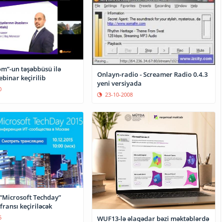
om”-un təşəbbüsü ilə
Onlayn-radio - Screamer Radio 0.4.3
ebinar keçirilib
yeni versiyada
0
23-10-2008
 “Microsoft Techday”
ransı keçiriləcək
5
WUF13-lə əlaqədar bəzi məktəblərdə