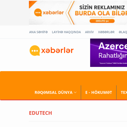
ANA SƏHİFƏ
LAYİHƏ HAQQINDA
ARXİV
XƏBƏRLƏR
ƏLA
RƏQƏMSAL DÜNYA
E - HÖKUMƏT
TE
EDUTECH