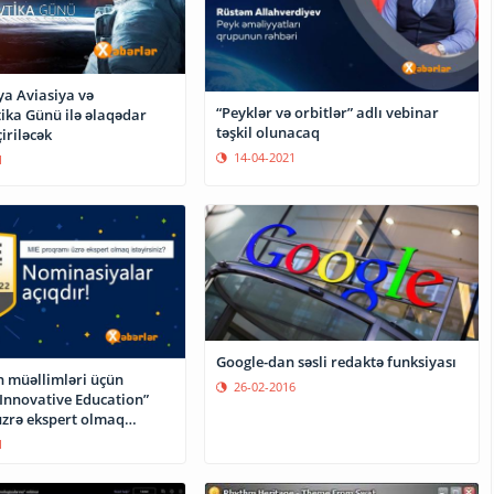
 Aviasiya və
“Peyklər və orbitlər” adlı vebinar
ka Günü ilə əlaqədar
təşkil olunacaq
iriləcək
14-04-2021
1
Google-dan səsli redaktə funksiyası
 müəllimləri üçün
26-02-2016
 Innovative Education”
zrə ekspert olmaq
1