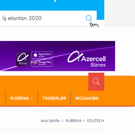
RUBRİKA
TƏDBİRLƏR
MÜSAHİBƏ
Ana Səhifə
RUBRİKA
EDUTECH