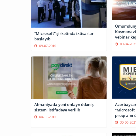
Ümumdünya
Kosmonavti
“Microsoft” şirkətində ixtisarlar
vebinar keç
başlayıb
09-04-202
09-07-2010
Almaniyada yeni onlayn ödəniş
Azərbaycan
sistemi istifadəyə verilib
“Microsoft
proqramı ü
04-11-2015
imkanı
30-06-202