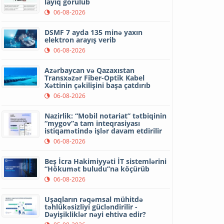
layiq görülüb
06-08-2026
DSMF 7 ayda 135 minə yaxın
elektron arayış verib
06-08-2026
Azərbaycan və Qazaxıstan
Transxəzər Fiber-Optik Kabel
Xəttinin çəkilişini başa çatdırıb
06-08-2026
Nazirlik: “Mobil notariat” tətbiqinin
“mygov”a tam inteqrasiyası
istiqamətində işlər davam etdirilir
06-08-2026
Beş İcra Hakimiyyəti İT sistemlərini
“Hökumət buludu”na köçürüb
06-08-2026
Uşaqların rəqəmsal mühitdə
təhlükəsizliyi gücləndirilir -
Dəyişikliklər nəyi ehtiva edir?