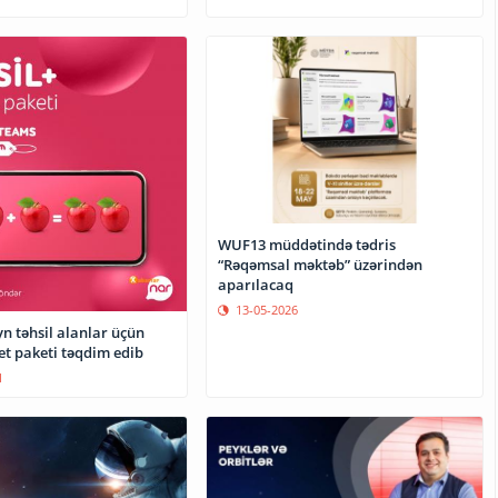
WUF13 müddətində tədris
“Rəqəmsal məktəb” üzərindən
aparılacaq
13-05-2026
n təhsil alanlar üçün
et paketi təqdim edib
1