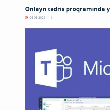
Onlayn tədris proqramında ye
04-03-2021
11:11