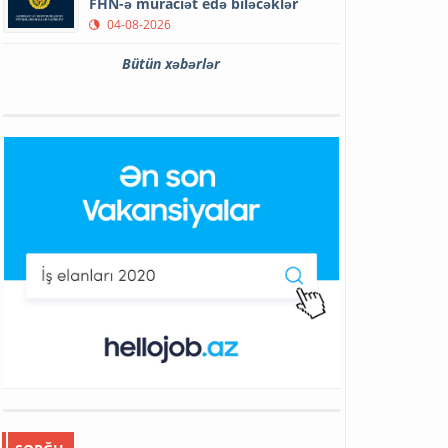
FHN-ə müraciət edə biləcəklər
04-08-2026
Bütün xəbərlər