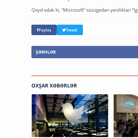
Qeyd edək ki, “Microsoft” sözügedən yenilikləri “Ig
Paylaş
Tweet
ŞƏRHLƏR
OXŞAR XƏBƏRLƏR