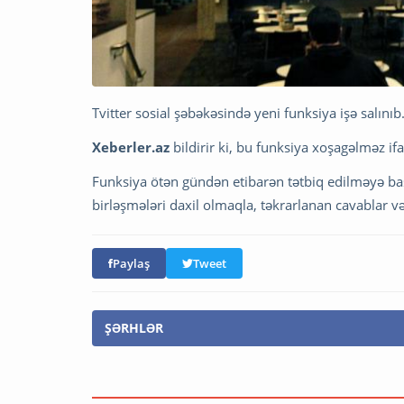
Tvitter sosial şəbəkəsində yeni funksiya işə salınıb
Xeberler.az
bildirir ki, bu funksiya xoşagəlməz if
Funksiya ötən gündən etibarən tətbiq edilməyə baş
birləşmələri daxil olmaqla, təkrarlanan cavablar v
Paylaş
Tweet
ŞƏRHLƏR