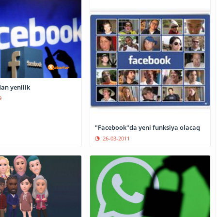
an yenilik
9
"Facebook"da yeni funksiya olacaq
26-03-2011