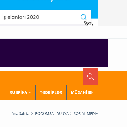
RUBRİKA
TƏDBİRLƏR
MÜSAHİBƏ
Ana Səhifə
RƏQƏMSAL DÜNYA
SOSİAL MEDIA