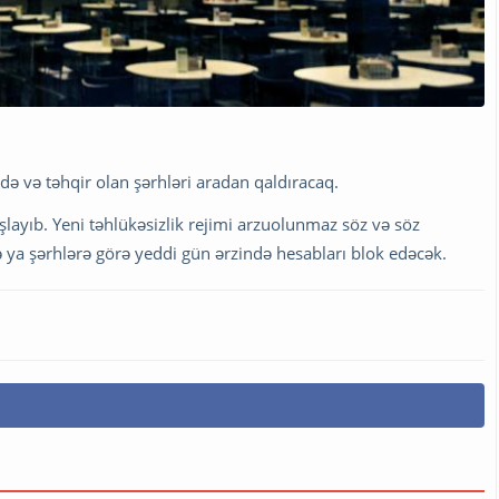
.
adə və təhqir olan şərhləri aradan qaldıracaq.
layıb. Yeni təhlükəsizlik rejimi arzuolunmaz söz və söz
ə ya şərhlərə görə yeddi gün ərzində hesabları blok edəcək.