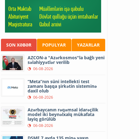
SON XƏBƏR
POPULYAR
YAZARLAR
AZCON-a "Azərkosmos"la bağlı yeni
səlahiyyətlər verilib
06-08-2026
“Meta”nın süni intellekti test
zamanı başqa şirkətin sisteminə
daxil olub
06-08-2026
Azərbaycanın rəqəmsal idarəçilik
model iki beynəlxalq mükafata
layiq görülüb
06-08-2026
DSMF 7 ayda 135 minə yaxın