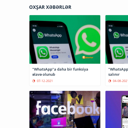
OXŞAR XƏBƏRLƏR
"WhatsApp"a daha bir funksiya
"WhatsApp"
əlavə olunub
salınır
07-12-2021
04-08-202