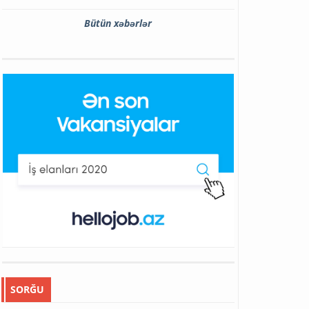
Bütün xəbərlər
SORĞU