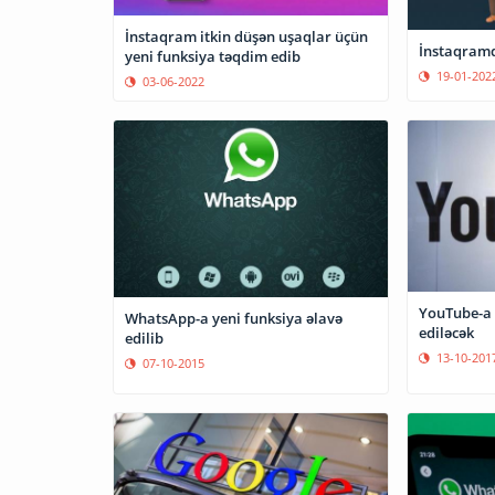
İnstaqram itkin düşən uşaqlar üçün
İnstaqramd
yeni funksiya təqdim edib
19-01-202
03-06-2022
YouTube-a 
WhatsApp-a yeni funksiya əlavə
ediləcək
edilib
13-10-201
07-10-2015