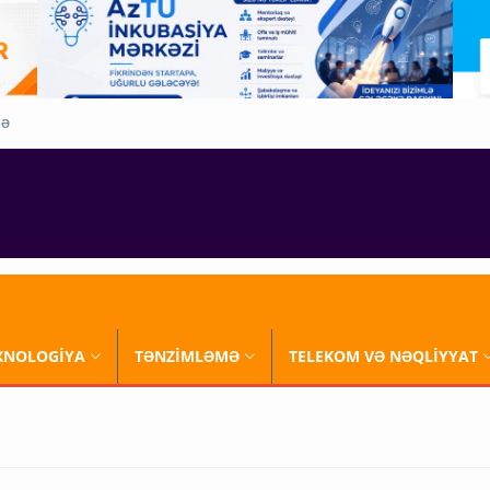
QƏ
XNOLOGİYA
TƏNZİMLƏMƏ
TELEKOM VƏ NƏQLİYYAT