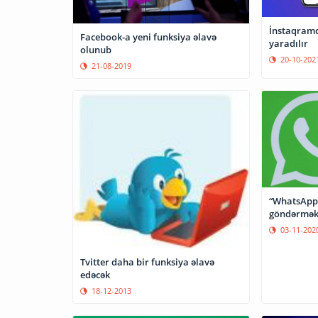
İnstaqramd
Facebook-a yeni funksiya əlavə
yaradılır
olunub
20-10-202
21-08-2019
“WhatsApp”
göndərmək
03-11-202
Tvitter daha bir funksiya əlavə
edəcək
18-12-2013