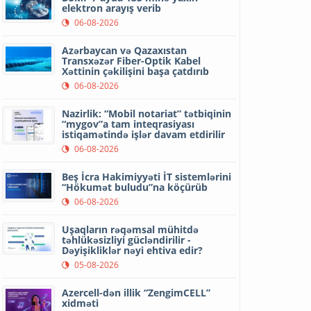
elektron arayış verib
06-08-2026
Azərbaycan və Qazaxıstan
Transxəzər Fiber-Optik Kabel
Xəttinin çəkilişini başa çatdırıb
06-08-2026
Nazirlik: “Mobil notariat” tətbiqinin
“mygov”a tam inteqrasiyası
istiqamətində işlər davam etdirilir
06-08-2026
Beş İcra Hakimiyyəti İT sistemlərini
“Hökumət buludu”na köçürüb
06-08-2026
Uşaqların rəqəmsal mühitdə
təhlükəsizliyi gücləndirilir -
Dəyişikliklər nəyi ehtiva edir?
05-08-2026
Azercell-dən illik “ZengimCELL”
xidməti