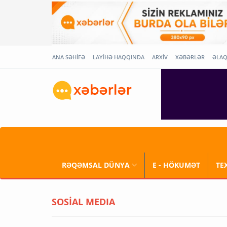
ANA SƏHİFƏ
LAYİHƏ HAQQINDA
ARXİV
XƏBƏRLƏR
ƏLA
RƏQƏMSAL DÜNYA
E - HÖKUMƏT
TE
SOSİAL MEDIA