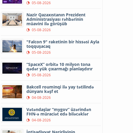
05-08-2026
Nazir Qazaxıstanın Prezident
Administrasiyası rəhbərinin
müavini ilə görüşüb
05-08-2026
"Falcon 9" raketinin bir hissəsi Ayla
toqquşacaq
05-08-2026
“SpaceX” orbitə 10 milyon tona
qədər yük çıxarmağı planlaşdırır
05-08-2026
Bakcell rouminqi ilə yay tətilində
dünyanı kəşf et
04-08-2026
Vətəndaşlar “mygov” üzərindən
FHN-ə müraciət edə biləcəklər
04-08-2026
İqtisadiyyat Nazirliyinin