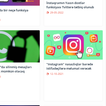
İnstaqramın Yaxın dostlar
funksiyası Tvitterə tətbiq olunub
a bir neçə funksiya
29-05-2022
1
"Instagram" nasazlıqlar barədə
da silinmiş mesajları
istifadəçilərə məlumat verəcək
 mümkün olacaq
12-10-2021
0