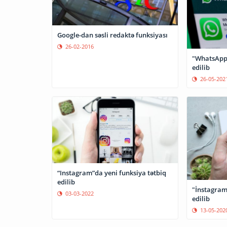
Google-dan səsli redaktə funksiyası
26-02-2016
"WhatsApp"
edilib
26-05-202
“Instagram”da yeni funksiya tətbiq
edilib
"İnstagram
03-03-2022
edilib
13-05-202