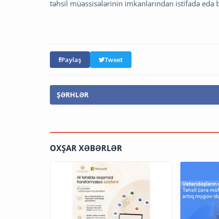
təhsil müəssisələrinin imkanlarından istifadə edə b
Paylaş
Tweet
ŞƏRHLƏR
OXŞAR XƏBƏRLƏR