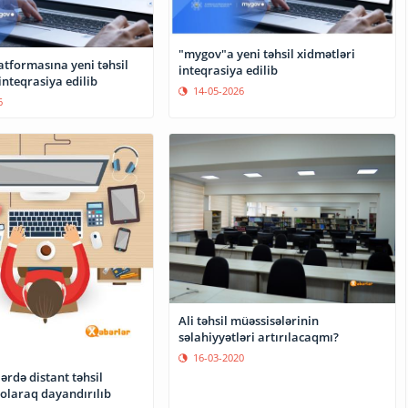
"mygov"a yeni təhsil xidmətləri
atformasına yeni təhsil
inteqrasiya edilib
inteqrasiya edilib
14-05-2026
6
Ali təhsil müəssisələrinin
səlahiyyətləri artırılacaqmı?
16-03-2020
ərdə distant təhsil
olaraq dayandırılıb