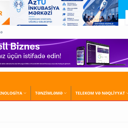
QƏ
XNOLOGİYA
TƏNZİMLƏMƏ
TELEKOM VƏ NƏQLİYYAT