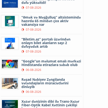
dəfə yüksəltdi!
07-08-2026
“Əmək və Məşğulluq” altsistemində
hazırda 65 mindən çox aktiv
vakansiya var
07-08-2026
“Biletim.az” portalı üzərindən
onlayn bilet alanların sayı 2
dəfəyədək artıb
07-08-2026
“Google”un məlumat emalı mərkəzi
Hindistanda etirazlara səbəb olub
06-08-2026
Rəşad Nəbiyev Zəngilanda
vətəndaşların müraciətlərini
dinləyib
06-08-2026
Xəzər dənizinin dibi ilə Trans-Xəzər
Fiber-Optik Kabel Xəttinin çəkilişi