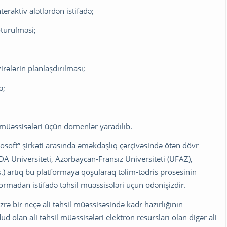
eraktiv alətlərdən istifadə;
ötürülməsi;
irələrin planlaşdırılması;
ə;
 müəssisələri üçün domenlər yaradılıb.
crosoft” şirkəti arasında əməkdaşlıq çərçivəsində ötən dövr
(ADA Universiteti, Azərbaycan-Fransız Universiteti (UFAZ),
.) artıq bu platformaya qoşularaq təlim-tədris prosesinin
formadan istifadə təhsil müəssisələri üçün ödənişizdir.
zrə bir neçə ali təhsil müəssisəsində kadr hazırlığının
d olan ali təhsil müəssisələri elektron resursları olan digər ali