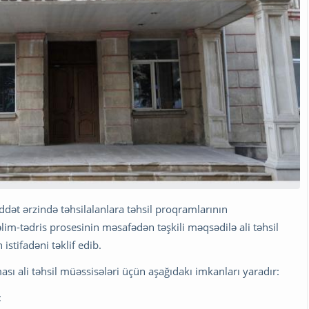
üddət ərzində təhsilalanlara təhsil proqramlarının
im-tədris prosesinin məsafədən təşkili məqsədilə ali təhsil
stifadəni təklif edib.
ası ali təhsil müəssisələri üçün aşağıdakı imkanları yaradır:
;