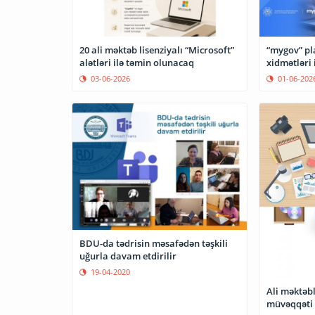
20 ali məktəb lisenziyalı “Microsoft”
“mygov” pl
alətləri ilə təmin olunacaq
xidmətləri 
03-06-2026
01-06-202
BDU-da tədrisin məsafədən təşkili
uğurla davam etdirilir
19-04-2020
Ali məktəbl
müvəqqəti 