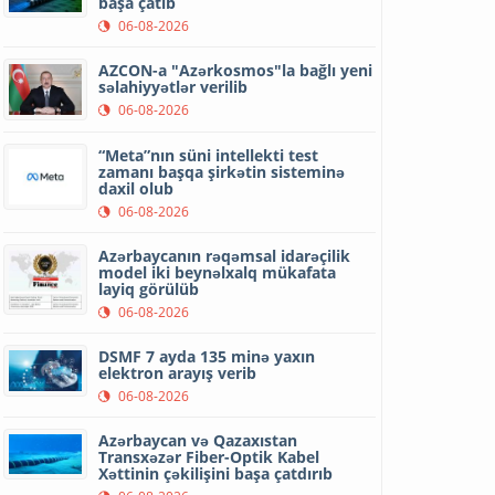
başa çatıb
06-08-2026
AZCON-a "Azərkosmos"la bağlı yeni
səlahiyyətlər verilib
06-08-2026
“Meta”nın süni intellekti test
zamanı başqa şirkətin sisteminə
daxil olub
06-08-2026
Azərbaycanın rəqəmsal idarəçilik
model iki beynəlxalq mükafata
layiq görülüb
06-08-2026
DSMF 7 ayda 135 minə yaxın
elektron arayış verib
06-08-2026
Azərbaycan və Qazaxıstan
Transxəzər Fiber-Optik Kabel
Xəttinin çəkilişini başa çatdırıb