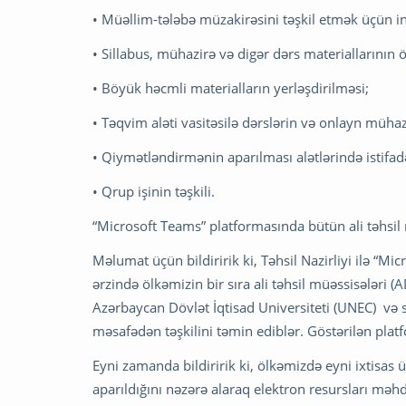
• Müəllim-tələbə müzakirəsini təşkil etmək üçün int
• Sillabus, mühazirə və digər dərs materiallarının 
• Böyük həcmli materialların yerləşdirilməsi;
• Təqvim aləti vasitəsilə dərslərin və onlayn mühaz
• Qiymətləndirmənin aparılması alətlərində istifad
• Qrup işinin təşkili.
“Microsoft Teams” platformasında bütün ali təhsil
Məlumat üçün bildiririk ki, Təhsil Nazirliyi ilə “Mi
ərzində ölkəmizin bir sıra ali təhsil müəssisələri 
Azərbaycan Dövlət İqtisad Universiteti (UNEC) və s
məsafədən təşkilini təmin ediblər. Göstərilən plat
Eyni zamanda bildiririk ki, ölkəmizdə eyni ixtisas ü
aparıldığını nəzərə alaraq elektron resursları məhdu