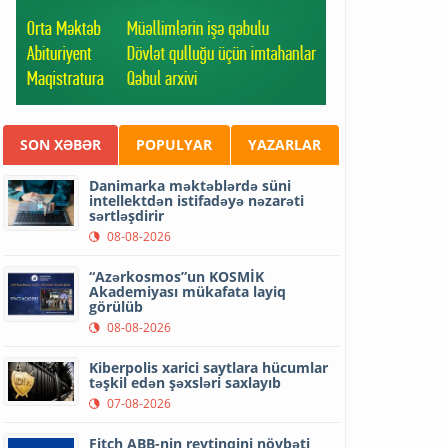
SON XƏBƏR
POPULYAR
YAZARLAR
Danimarka məktəblərdə süni
intellektdən istifadəyə nəzarəti
sərtləşdirir
08-08-2026
“Azərkosmos”un KOSMİK
Akademiyası mükafata layiq
görülüb
08-08-2026
Kiberpolis xarici saytlara hücumlar
təşkil edən şəxsləri saxlayıb
07-08-2026
Fitch ABB-nin reytinqini növbəti