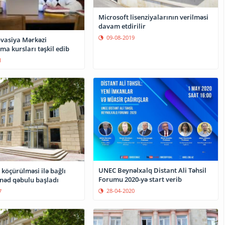
Microsoft lisenziyalarının verilməsi
davam etdirilir
09-08-2019
ovasiya Mərkəzi
rma kursları təşkil edib
1
UNEC Beynəlxalq Distant Ali Təhsil
 köçürülməsi ilə bağlı
Forumu 2020-yə start verib
ənəd qəbulu başladı
28-04-2020
7