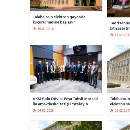
Tələbələrin elektron qaydada
köçürülməsinə başlanır
Tədris-İnn
ixtisasartı
15-01-2018
14-07-201
AKM Bakı Dövlət Peşə Təhsil Mərkəzi
Tələbələrin
ilə əməkdaşlıq sazişi imzalayıb
elektron s
04-02-2025
06-02-201