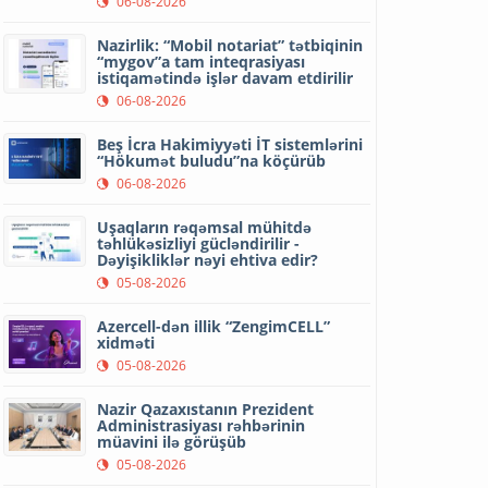
06-08-2026
Nazirlik: “Mobil notariat” tətbiqinin
“mygov”a tam inteqrasiyası
istiqamətində işlər davam etdirilir
06-08-2026
Beş İcra Hakimiyyəti İT sistemlərini
“Hökumət buludu”na köçürüb
06-08-2026
Uşaqların rəqəmsal mühitdə
təhlükəsizliyi gücləndirilir -
Dəyişikliklər nəyi ehtiva edir?
05-08-2026
Azercell-dən illik “ZengimCELL”
xidməti
05-08-2026
Nazir Qazaxıstanın Prezident
Administrasiyası rəhbərinin
müavini ilə görüşüb
05-08-2026