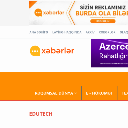
ANA SƏHİFƏ
LAYİHƏ HAQQINDA
ARXİV
XƏBƏRLƏR
ƏLA
RƏQƏMSAL DÜNYA
E - HÖKUMƏT
TE
EDUTECH