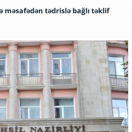
rə məsafədən tədrislə bağlı təklif