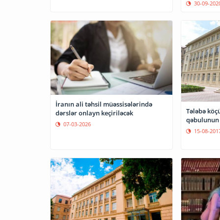
30-09-202
İranın ali təhsil müəssisələrində
Tələbə köç
dərslər onlayn keçiriləcək
qəbulunun 
07-03-2026
15-08-201