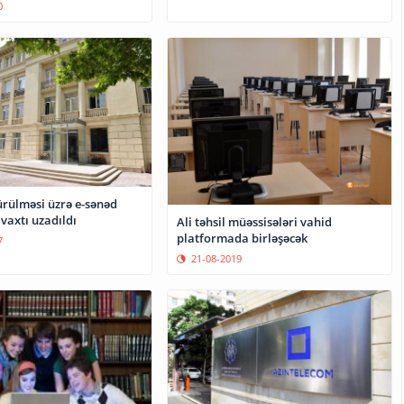
0
ürülməsi üzrə e-sənəd
vaxtı uzadıldı
Ali təhsil müəssisələri vahid
platformada birləşəcək
7
21-08-2019