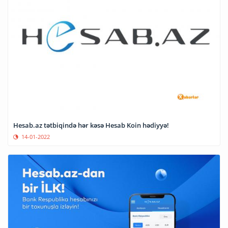
Hesab.az tətbiqində hər kəsə Hesab Koin hədiyyə!
14-01-2022