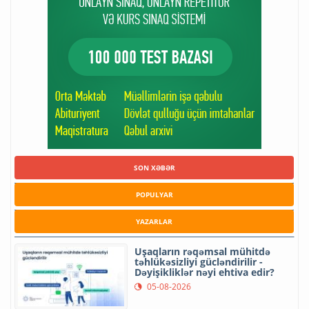
SON XƏBƏR
POPULYAR
YAZARLAR
Uşaqların rəqəmsal mühitdə
təhlükəsizliyi gücləndirilir -
Dəyişikliklər nəyi ehtiva edir?
05-08-2026