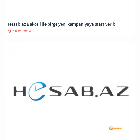
Hesab.az Bakcell ilə birgə yeni kampaniyaya start verib
18-01-2019