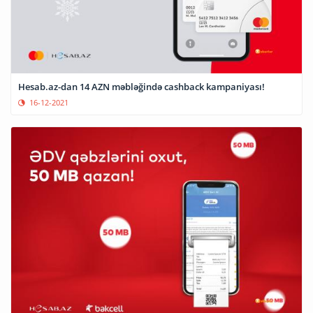
Hesab.az-dan 14 AZN məbləğində cashback kampaniyası!
16-12-2021