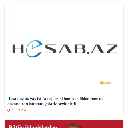
Hesab.az bu yay istifadəçilərini həm yeniliklər, həm də
qazandıran kampaniyalarla sevindirdi
17-09-2021