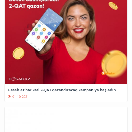
Hesab.az hər kəsi 2-QAT qazandıracaq kampaniya başladıb
01-10-2021