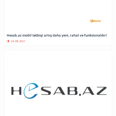
Hesab.az mobil tətbiqi artıq daha yeni, rahat və funksionaldır!
24-08-2021