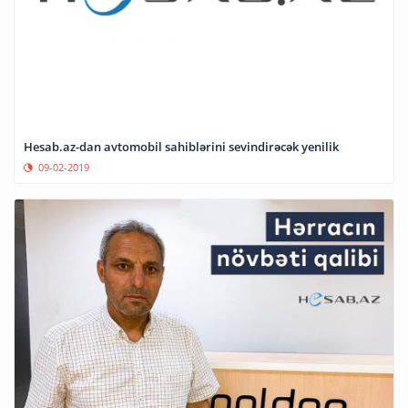
Hesab.az-dan avtomobil sahiblərini sevindirəcək yenilik
09-02-2019