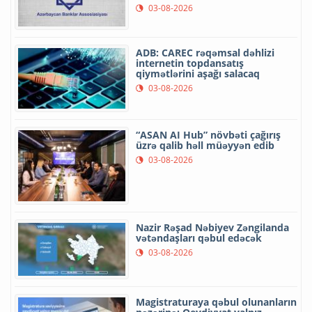
03-08-2026
ADB: CAREC rəqəmsal dəhlizi
internetin topdansatış
qiymətlərini aşağı salacaq
03-08-2026
“ASAN AI Hub” növbəti çağırış
üzrə qalib həll müəyyən edib
03-08-2026
Nazir Rəşad Nəbiyev Zəngilanda
vətəndaşları qəbul edəcək
03-08-2026
Magistraturaya qəbul olunanların