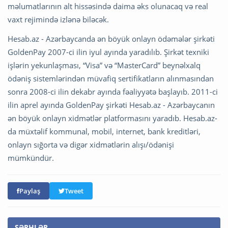
məlumatlarının alt hissəsində daima əks olunacaq və real
vaxt rejimində izlənə biləcək.
Hesab.az - Azərbaycanda ən böyük onlayn ödəmələr şirkəti
GoldenPay 2007-ci ilin iyul ayında yaradılıb. Şirkət texniki
işlərin yekunlaşması, “Visa” və “MasterCard” beynəlxalq
ödəniş sistemlərindən müvafiq sertifikatların alınmasından
sonra 2008-ci ilin dekabr ayında fəaliyyətə başlayıb. 2011-ci
ilin aprel ayında GoldenPay şirkəti Hesab.az - Azərbaycanın
ən böyük onlayn xidmətlər platformasını yaradıb. Hesab.az-
da müxtəlif kommunal, mobil, internet, bank kreditləri,
onlayn sığorta və digər xidmətlərin alışı/ödənişi
mümkündür.
Paylaş
Tweet
ŞƏRHLƏR