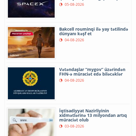
05-08-2026
Bakcell rouminqi ilə yay tətilində
dünyanı kəşf et
04-08-2026
Vətəndaşlar “mygov” üzərindən
FHN-ə müraciət edə biləcəklər
04-08-2026
İqtisadiyyat Nazirliyinin
xidmətlərinə 13 milyondan artıq
müraciət olub
03-08-2026