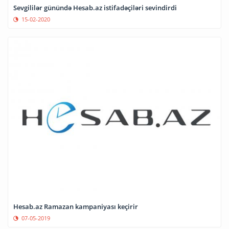
Sevgililər günündə Hesab.az istifadəçiləri sevindirdi
15-02-2020
Hesab.az Ramazan kampaniyası keçirir
07-05-2019