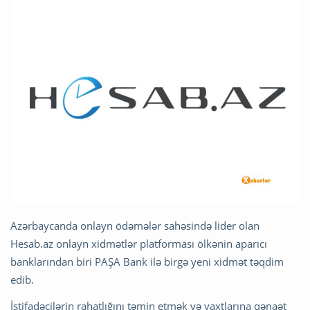
Azərbaycanda onlayn ödəmələr sahəsində lider olan
Hesab.az onlayn xidmətlər platforması ölkənin aparıcı
banklarından biri PAŞA Bank ilə birgə yeni xidmət təqdim
edib.
İstifadəçilərin rahatlığını təmin etmək və vaxtlarına qənaət