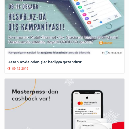
Hesab.az-da ödənişlər hədiyyə qazandırır
09-12-2019