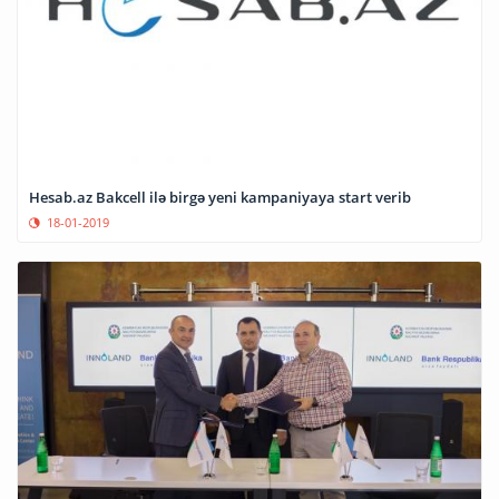
Hesab.az Bakcell ilə birgə yeni kampaniyaya start verib
18-01-2019