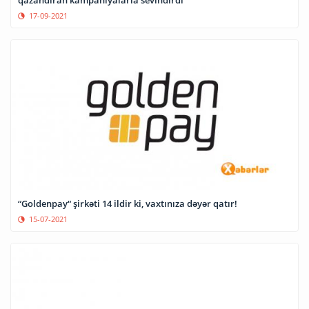
qazandıran kampaniyalarla sevindirdi
17-09-2021
“Goldenpay“ şirkəti 14 ildir ki, vaxtınıza dəyər qatır!
15-07-2021