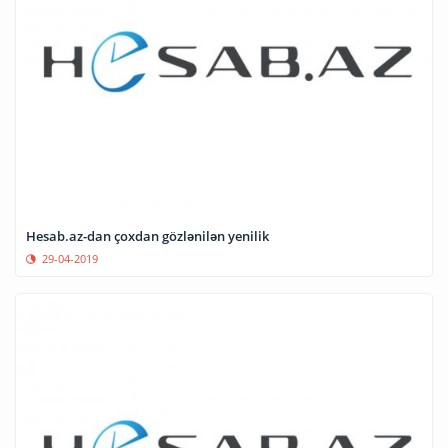
Hesab.az-dan çoxdan gözlənilən yenilik
29-04-2019