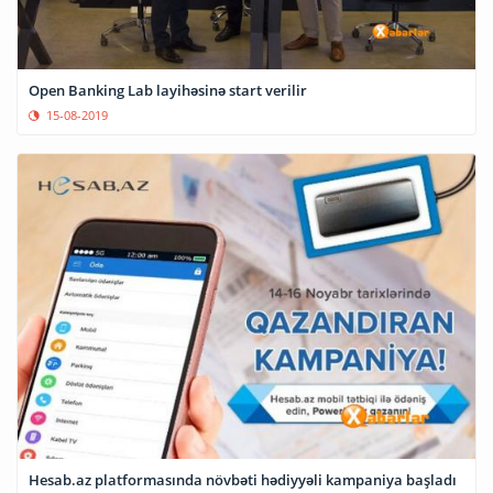
Open Banking Lab layihəsinə start verilir
15-08-2019
Hesab.az platformasında növbəti hədiyyəli kampaniya başladı