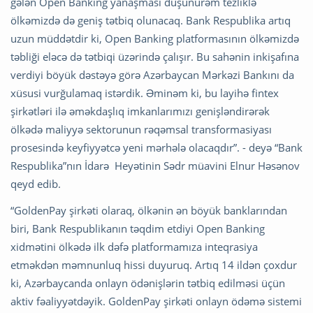
gələn Open Banking yanaşması düşünürəm tezliklə
ölkəmizdə də geniş tətbiq olunacaq. Bank Respublika artıq
uzun müddətdir ki, Open Banking platformasının ölkəmizdə
təbliği eləcə də tətbiqi üzərində çalışır. Bu sahənin inkişafına
verdiyi böyük dəstəyə görə Azərbaycan Mərkəzi Bankını da
xüsusi vurğulamaq istərdik. Əminəm ki, bu layihə fintex
şirkətləri ilə əməkdaşlıq imkanlarımızı genişləndirərək
ölkədə maliyyə sektorunun rəqəmsal transformasiyası
prosesində keyfiyyətcə yeni mərhələ olacaqdır”. - deyə “Bank
Respublika”nın İdarə Heyətinin Sədr müavini Elnur Həsənov
qeyd edib.
“GoldenPay şirkəti olaraq, ölkənin ən böyük banklarından
biri, Bank Respublikanın təqdim etdiyi Open Banking
xidmətini ölkədə ilk dəfə platformamıza inteqrasiya
etməkdən məmnunluq hissi duyuruq. Artıq 14 ildən çoxdur
ki, Azərbaycanda onlayn ödənişlərin tətbiq edilməsi üçün
aktiv fəaliyyətdəyik. GoldenPay şirkəti onlayn ödəmə sistemi