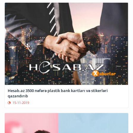
Hesab.az 3500 nəfərə plastik bank kartları və stikerləri
qazandırıb
15-11-2019