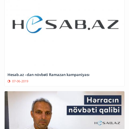
Hesab.az –dan növbəti Ramazan kampaniyası
07-06-2019