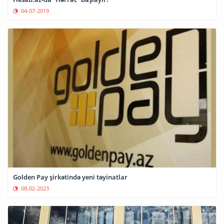
04-07-2019
Golden Pay şirkətində yeni təyinatlar
08-02-2023