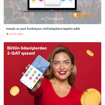
Hesab.az yeni funksiyanı istifadəçilərə təqdim edib
03-03-2020