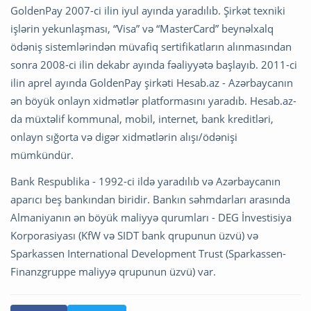
GoldenPay 2007-ci ilin iyul ayında yaradılıb. Şirkət texniki
işlərin yekunlaşması, “Visa” və “MasterCard” beynəlxalq
ödəniş sistemlərindən müvafiq sertifikatların alınmasından
sonra 2008-ci ilin dekabr ayında fəaliyyətə başlayıb. 2011-ci
ilin aprel ayında GoldenPay şirkəti Hesab.az - Azərbaycanın
ən böyük onlayn xidmətlər platformasını yaradıb. Hesab.az-
da müxtəlif kommunal, mobil, internet, bank kreditləri,
onlayn sığorta və digər xidmətlərin alışı/ödənişi
mümkündür.
Bank Respublika - 1992-ci ildə yaradılıb və Azərbaycanın
aparıcı beş bankından biridir. Bankın səhmdarları arasında
Almaniyanın ən böyük maliyyə qurumları - DEG İnvestisiya
Korporasiyası (KfW və SIDT bank qrupunun üzvü) və
Sparkassen International Development Trust (Sparkassen-
Finanzgruppe maliyyə qrupunun üzvü) var.