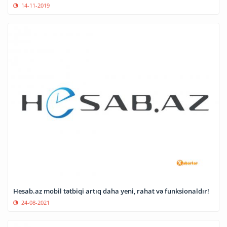
14-11-2019
Hesab.az mobil tətbiqi artıq daha yeni, rahat və funksionaldır!
24-08-2021