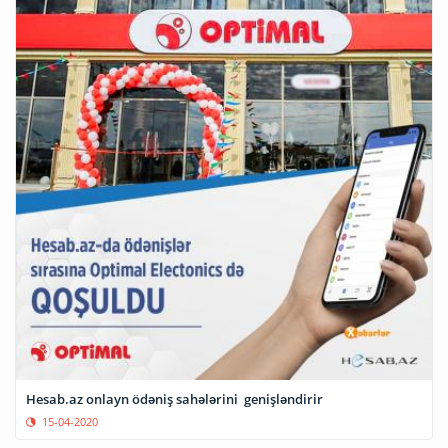
Hesab.az onlayn ödəniş sahələrini genişləndirir
15-04-2020