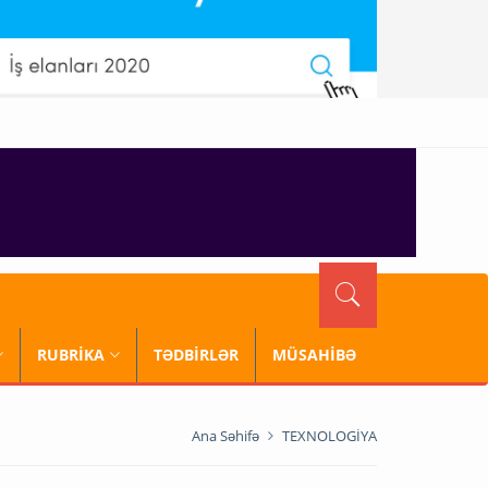
RUBRİKA
TƏDBİRLƏR
MÜSAHİBƏ
Ana Səhifə
TEXNOLOGİYA