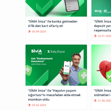
“SİMA İmza” ilə banka getmədən
“SİMA İmza
ATB-dən kart sifariş et!
depozit yer
rəqəmsalla
05-04-2024
22-01-202
“SİMA İmza” ilə “Həyatın yaşam
“SİMA İmza”
sığortası”nı məsafədən əldə etmək
xidmətləri
mümkün oldu
21-06-202
03-02-2024