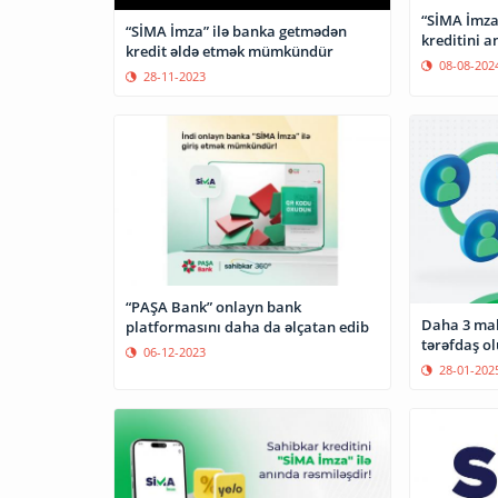
“SİMA İmza
“SİMA İmza” ilə banka getmədən
kreditini a
kredit əldə etmək mümkündür
08-08-202
28-11-2023
“PAŞA Bank” onlayn bank
Daha 3 mal
platformasını daha da əlçatan edib
tərəfdaş o
06-12-2023
28-01-202