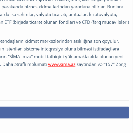
n pərakəndə biznes xidmətlərindən yararlana bilirlər. Bunlara
zarda isə səhmlər, valyuta ticarəti, əmtəələr, kriptovalyuta,
lan ETF (birjada ticarət olunan fondlar) və CFD (fərq müqavilələri)
ətəndaşların xidmət mərkəzlərindən asılılığına son qoyulur,
ın istənilən sistemə inteqrasiya oluna bilməsi istifadəçilərə
ırır. “SİMA İmza” mobil tətbiqini yükləməklə əldə olunan yeni
. Daha ətraflı məlumatı
www.sima.az
saytından və “157” Zəng