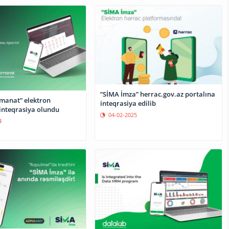
“SİMA İmza” herrac.gov.az portalına
manat” elektron
inteqrasiya edilib
inteqrasiya olundu
04-02-2025
4