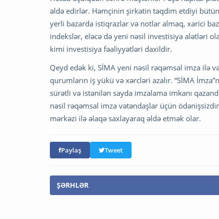
əldə edirlər. Həmçinin şirkətin təqdim etdiyi bütü
yerli bazarda istiqrazlar və notlar almaq, xarici ba
indekslər, eləcə də yeni nəsil investisiya alətləri o
kimi investisiya fəaliyyətləri daxildir.
Qeyd edək ki, SİMA yeni nəsil rəqəmsal imza ilə v
qurumların iş yükü və xərcləri azalır. “SİMA İmza”n
sürətli və istənilən sayda imzalama imkanı qazand
nəsil rəqəmsal imza vətəndaşlar üçün ödənişsizdir
mərkəzi ilə əlaqə saxlayaraq əldə etmək olar.
Paylaş
Tweet
ŞƏRHLƏR