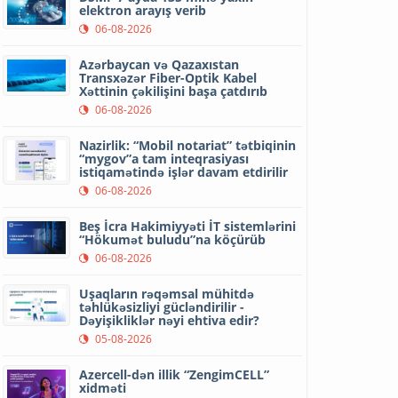
elektron arayış verib
06-08-2026
Azərbaycan və Qazaxıstan
Transxəzər Fiber-Optik Kabel
Xəttinin çəkilişini başa çatdırıb
06-08-2026
Nazirlik: “Mobil notariat” tətbiqinin
“mygov”a tam inteqrasiyası
istiqamətində işlər davam etdirilir
06-08-2026
Beş İcra Hakimiyyəti İT sistemlərini
“Hökumət buludu”na köçürüb
06-08-2026
Uşaqların rəqəmsal mühitdə
təhlükəsizliyi gücləndirilir -
Dəyişikliklər nəyi ehtiva edir?
05-08-2026
Azercell-dən illik “ZengimCELL”
xidməti