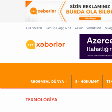
ANA SƏHİFƏ
LAYİHƏ HAQQINDA
ARXİV
XƏBƏRLƏR
ƏLA
RƏQƏMSAL DÜNYA
E - HÖKUMƏT
TE
TEXNOLOGİYA