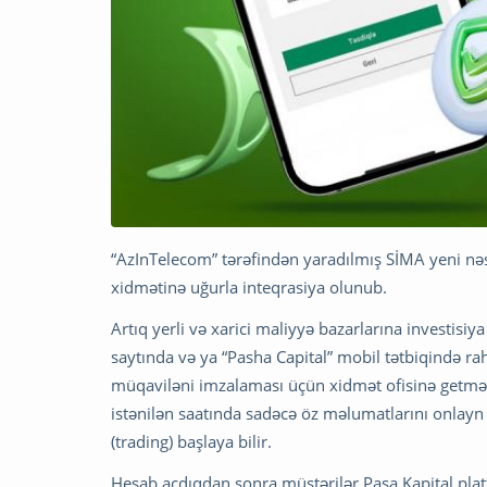
“AzInTelecom” tərəfindən yaradılmış SİMA yeni nəs
xidmətinə uğurla inteqrasiya olunub.
Artıq yerli və xarici maliyyə bazarlarına investisiy
saytında və ya “Pasha Capital” mobil tətbiqində ra
müqaviləni imzalaması üçün xidmət ofisinə getmə
istənilən saatında sadəcə öz məlumatlarını onlayn 
(trading) başlaya bilir.
Hesab açdıqdan sonra müştərilər Paşa Kapital platf