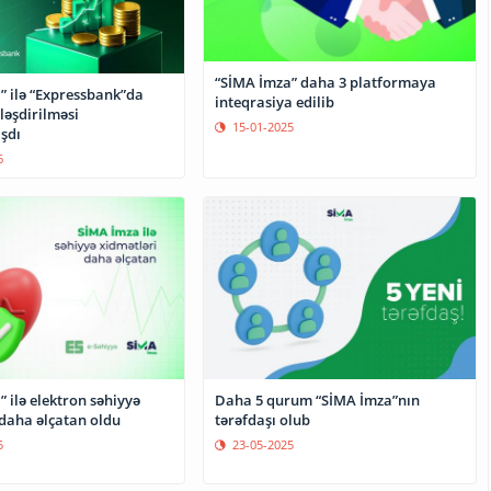
“SİMA İmza” daha 3 platformaya
” ilə “Expressbank”da
inteqrasiya edilib
ləşdirilməsi
15-01-2025
şdı
6
 ilə elektron səhiyyə
Daha 5 qurum “SİMA İmza”nın
 daha əlçatan oldu
tərəfdaşı olub
5
23-05-2025