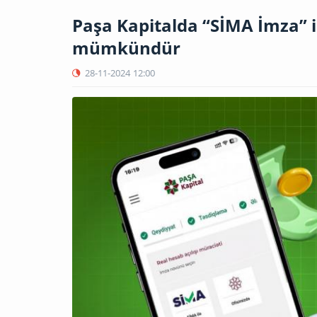
Paşa Kapitalda “SİMA İmza” 
mümkündür
28-11-2024
12:00