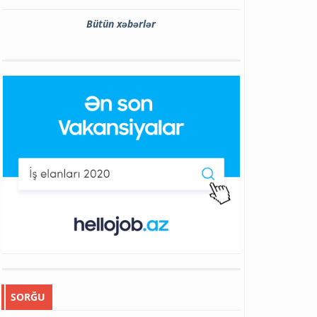
Bütün xəbərlər
SORĞU