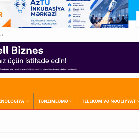
QƏ
XNOLOGİYA
TƏNZİMLƏMƏ
TELEKOM VƏ NƏQLİYYAT