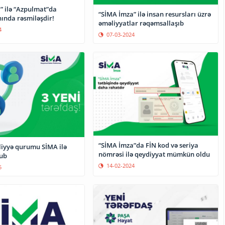
” ilə “Azpulmat”da
“SİMA İmza” ilə insan resursları üzrə
nında rəsmiləşdir!
əməliyyatlar rəqəmsallaşıb
4
07-03-2024
“SİMA İmza”da FİN kod və seriya
iyyə qurumu SİMA ilə
nömrəsi ilə qeydiyyat mümkün oldu
lub
14-02-2024
5