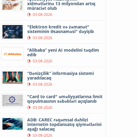
xidmətlərinə 13 milyondan artıq
müraciət olub
03-08-2026
"Elektron kredit və zəmanət"
sisteminin Əsasnaməsi" dəyişib
03-08-2026
“Alibaba” yeni AI modelini təqdim
edib
03-08-2026
“Dənizçilik” informasiya sistemi
yaradılacaq
03-08-2026
"Card to card" əməliyyatlarına limit
qoyulmasının səbəbləri açıqlanıb
03-08-2026
ADB: CAREC rəqəmsal dəhlizi
internetin topdansatış qiymətlərini
aşağı salacaq
03-08-2026