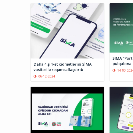
SIMA “Port
pulqabına 
Daha 4 şirkət xidmətlərini SİMA
vasitəsilə rəqəmsallaşdırıb
14-03-202
06-12-2024