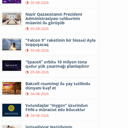
05-08-2026
Nazir Qazaxıstanın Prezident
Administrasiyası rəhbərinin
müavini ilə görüşüb
05-08-2026
"Falcon 9" raketinin bir hissəsi Ayla
toqquşacaq
05-08-2026
“SpaceX” orbitə 10 milyon tona
qədər yük çıxarmağı planlaşdırır
05-08-2026
Bakcell rouminqi ilə yay tətilində
dünyanı kəşf et
04-08-2026
Vətəndaşlar “mygov” üzərindən
FHN-ə müraciət edə biləcəklər
04-08-2026
İqtisadiyyat Nazirliyinin