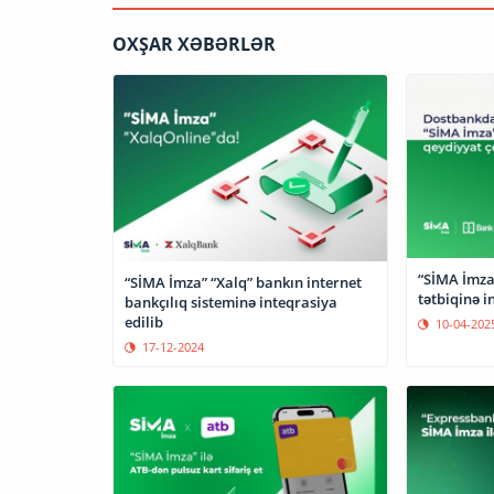
OXŞAR XƏBƏRLƏR
“SİMA İmza
“SİMA İmza” “Xalq” bankın internet
tətbiqinə i
bankçılıq sisteminə inteqrasiya
edilib
10-04-202
17-12-2024