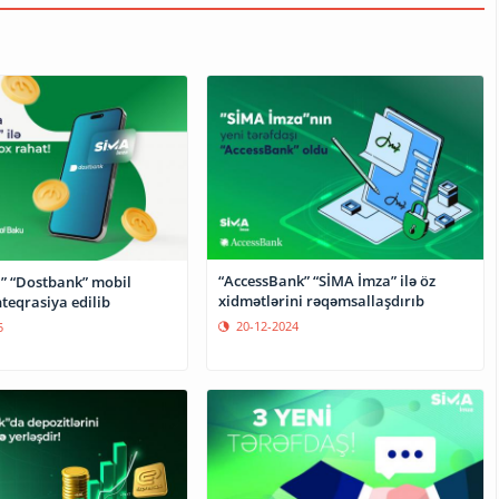
“AccessBank” “SİMA İmza” ilə öz
” “Dostbank” mobil
xidmətlərini rəqəmsallaşdırıb
nteqrasiya edilib
20-12-2024
5