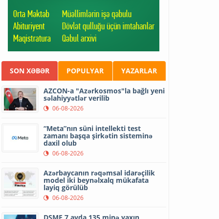
SON XƏBƏR
POPULYAR
YAZARLAR
AZCON-a "Azərkosmos"la bağlı yeni
səlahiyyətlər verilib
06-08-2026
“Meta”nın süni intellekti test
zamanı başqa şirkətin sisteminə
daxil olub
06-08-2026
Azərbaycanın rəqəmsal idarəçilik
model iki beynəlxalq mükafata
layiq görülüb
06-08-2026
DSMF 7 ayda 135 minə yaxın