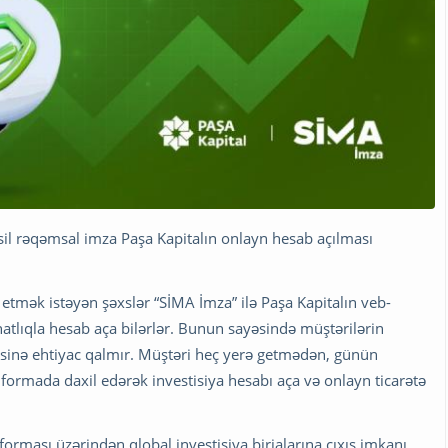
il rəqəmsal imza Paşa Kapitalın onlayn hesab açılması
a etmək istəyən şəxslər “SİMA İmza” ilə Paşa Kapitalın veb-
hatlıqla hesab aça bilərlər. Bunun sayəsində müştərilərin
sinə ehtiyac qalmır. Müştəri heç yerə getmədən, günün
formada daxil edərək investisiya hesabı aça və onlayn ticarətə
orması üzərindən qlobal investisiya birjalarına çıxış imkanı