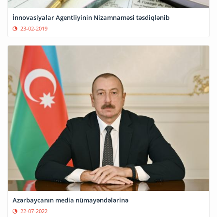
İnnovasiyalar Agentliyinin Nizamnaməsi təsdiqlənib
23-02-2019
Azərbaycanın media nümayəndələrinə
22-07-2022