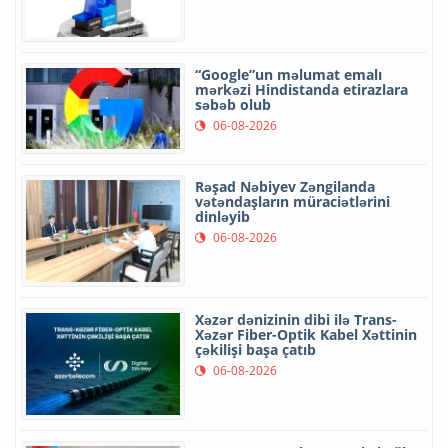
“Google”un məlumat emalı
mərkəzi Hindistanda etirazlara
səbəb olub
06-08-2026
Rəşad Nəbiyev Zəngilanda
vətəndaşların müraciətlərini
dinləyib
06-08-2026
Xəzər dənizinin dibi ilə Trans-
Xəzər Fiber-Optik Kabel Xəttinin
çəkilişi başa çatıb
06-08-2026