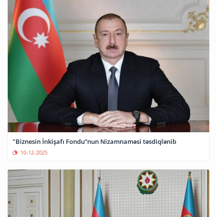
"Biznesin İnkişafı Fondu”nun Nizamnaməsi təsdiqlənib
10-12-2025