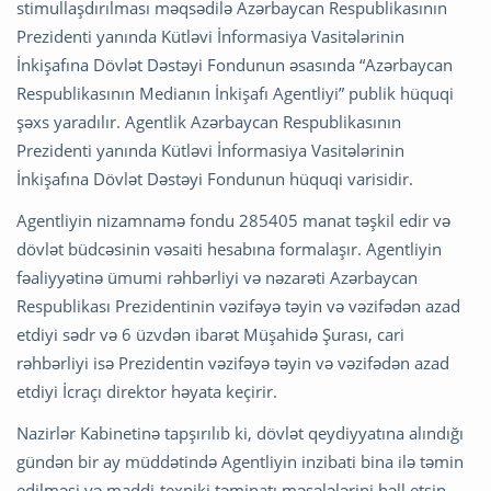
stimullaşdırılması məqsədilə Azərbaycan Respublikasının
Prezidenti yanında Kütləvi İnformasiya Vasitələrinin
İnkişafına Dövlət Dəstəyi Fondunun əsasında “Azərbaycan
Respublikasının Medianın İnkişafı Agentliyi” publik hüquqi
şəxs yaradılır. Agentlik Azərbaycan Respublikasının
Prezidenti yanında Kütləvi İnformasiya Vasitələrinin
İnkişafına Dövlət Dəstəyi Fondunun hüquqi varisidir.
Agentliyin nizamnamə fondu 285405 manat təşkil edir və
dövlət büdcəsinin vəsaiti hesabına formalaşır. Agentliyin
fəaliyyətinə ümumi rəhbərliyi və nəzarəti Azərbaycan
Respublikası Prezidentinin vəzifəyə təyin və vəzifədən azad
etdiyi sədr və 6 üzvdən ibarət Müşahidə Şurası, cari
rəhbərliyi isə Prezidentin vəzifəyə təyin və vəzifədən azad
etdiyi İcraçı direktor həyata keçirir.
Nazirlər Kabinetinə tapşırılıb ki, dövlət qeydiyyatına alındığı
gündən bir ay müddətində Agentliyin inzibati bina ilə təmin
edilməsi və maddi-texniki təminatı məsələlərini həll etsin.