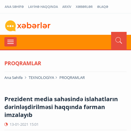
ANA SƏHİFƏ
LAYİHƏ HAQQINDA
ARXİV
XƏBƏRLƏR
ƏLAQƏ
PROQRAMLAR
Ana Səhifə
TEXNOLOGİYA
PROQRAMLAR
Prezident media sahəsində islahatların
dərinləşdirilməsi haqqında fərman
imzalayıb
13-01-2021
15:01