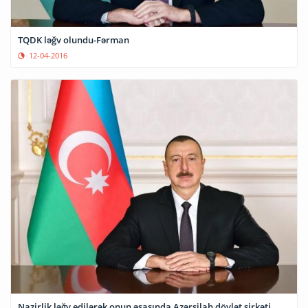
TQDK ləğv olundu-Fərman
12-04-2016
Nazirlik ləğv edilərək onun əsasında Azərsilah dövlət şirkəti