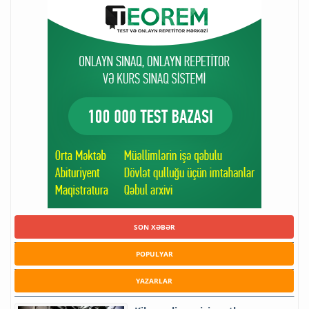
SON XƏBƏR
POPULYAR
YAZARLAR