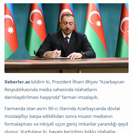
Xeberler.az
bildirir ki, Prezident İlham Əliyev “Azərbaycan
Respublikasında media sahəsində islahatların
dərinləşdirilməsi haqqında” fərman imzalayıb.
Fərmanda ötən əsrin 90-cı illərində Azərbaycanda dövlət
müstəqilliyi bərpa edildikdən sonra müasir medianın
formalaşması və inkişafı üçün geniş imkanlar yarandığı qeyd
olunur. Vurğulanır ki, həyata keçirilmiş köklü islahatlar