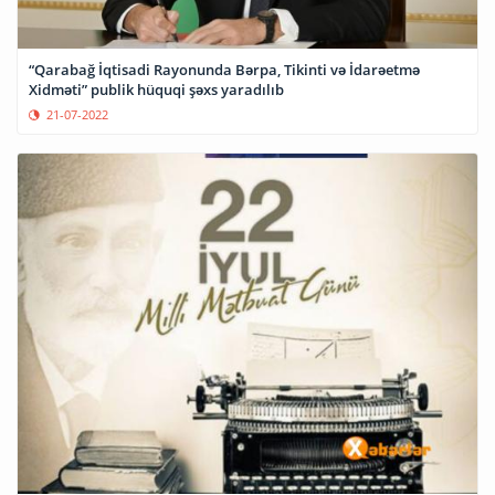
“Qarabağ İqtisadi Rayonunda Bərpa, Tikinti və İdarəetmə
Xidməti” publik hüquqi şəxs yaradılıb
21-07-2022