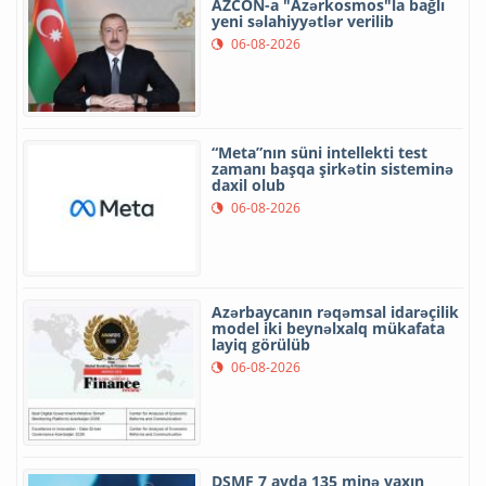
AZCON-a "Azərkosmos"la bağlı
yeni səlahiyyətlər verilib
06-08-2026
“Meta”nın süni intellekti test
zamanı başqa şirkətin sisteminə
daxil olub
06-08-2026
Azərbaycanın rəqəmsal idarəçilik
model iki beynəlxalq mükafata
layiq görülüb
06-08-2026
DSMF 7 ayda 135 minə yaxın