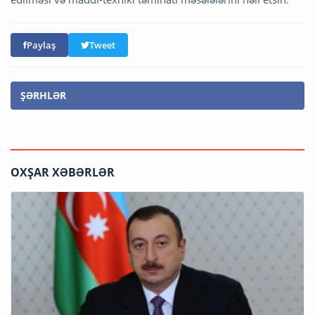
Paylaş
Tweet
ŞƏRHLƏR
OXŞAR XƏBƏRLƏR