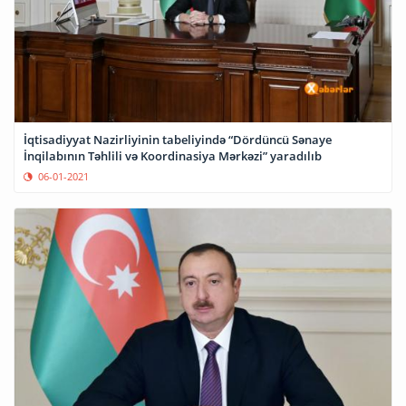
İqtisadiyyat Nazirliyinin tabeliyində “Dördüncü Sənaye
İnqilabının Təhlili və Koordinasiya Mərkəzi” yaradılıb
06-01-2021