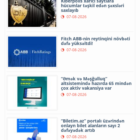
Kiberpolis xarici saytlara
hücumlar təşkil edən şəxsləri
saxlayıb
07-08-2026
Fitch ABB-nin reytinqini növbəti
dəfə yüksəltdi!
07-08-2026
“Əmək və Məşğulluq”
altsistemində hazırda 65 mindən
çox aktiv vakansiya var
07-08-2026
“Biletim.az” portalı üzərindən
onlayn bilet alanların sayı 2
dəfəyədək artıb
07-08-2026