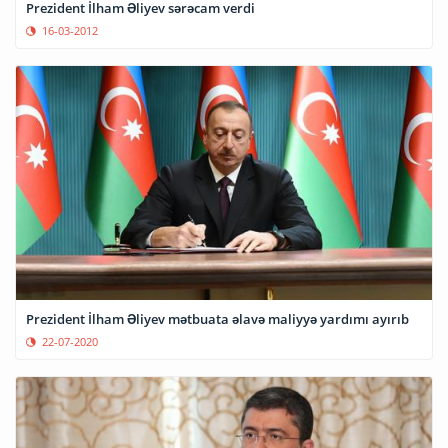
Prezident İlham Əliyev sərəcam verdi
16-03-2012
Prezident İlham Əliyev mətbuata əlavə maliyyə yardımı ayırıb
22-07-2020