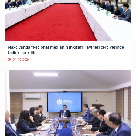
Naxçıvanda “Regional medianın inkişafı” layihəsi çərçivəsində
tədbir keçirilib
04-10-2024