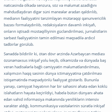
nəticəsində ölkədə senzura, söz və məlumat azadlığını
məhdudlaşdıran digər süni maneələr aradan qaldırılıb,
medianın fəaliyyətini tənzimləyən mütərəqqi qanunvericilik
bazası formalaşdırılıb, redaksiyaların davamlı inkişafı,
onların iqtisadi müstəqilliyinin gücləndirilməsi, jurnalistlərin
sərbəst fəaliyyətinin təmin edilməsi məqsədilə ardıcıl
tədbirlər görülüb.
Sənəddə bildirilir ki, ötən dövr ərzində Azərbaycan mediası
özünəməxsus inkişaf yolu keçib, ölkəmizdə və dünyada baş
verən hadisələrlə bağlı cəmiyyətin məlumatlandırılması,
xalqımızın haqq səsinin dünya ictimaiyyətinə çatdırılması
istiqamətində məqsədyönlü fəaliyyət göstərib. Bununla
yanaşı, cəmiyyət həyatının hər bir sahəsini əhatə edən köklü
islahatların həyata keçirildiyi, habelə bütün dünyanı əhatə
edən vahid informasiya məkanında yeniliklərin intensiv
xarakter aldığı, kommunikasiya vasitələrinin sürətlə inkişaf