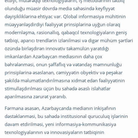
etdiyi, mütərəqqi texnologiyaların, iş metodlarının tətbiq
olunduğu müasir dövrdə media sahəsində keyfiyyət
dəyişikliklərinə ehtiyac var. Qlobal informasiya mühitinin
müəyyənləşdirdiyi fəaliyyət prinsiplərinə uyğun olaraq
modernləşmə, rasionallıq, qabaqcıl texnologiyaların geniş
tətbiqi, aparıcı trendlərin izlənilməsi və digər mühüm şərtləri
özündə birləşdirən innovativ təkamülün yaratdığı
imkanlardan Azərbaycan mediasının daha çox
bəhrələnməsi, onun şəffaflıq və vətəndaş məmnunluğu
prinsiplərinə əsaslanan, cəmiyyətin obyektiv və peşəkar
şəkildə məlumatlandırılmasına xidmət edən fəaliyyətinin
stimullaşdırılması üçün bu sahədə əsaslı islahatlar
aparılmasına zərurət yaranıb.
Fərmana əsasən, Azərbaycanda medianın inkişafının
dəstəklənməsi, bu sahədə institusional quruculuq işlərinin
davam etdirilməsi, yeni informasiya-kommunikasiya
texnologiyalarının və innovasiyaların tətbiqinin