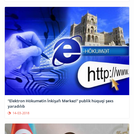
“Elektron Hökumətin İnkişafı Mərkəzi” publik hüquqi şəxs
yaradılıb
14-03-2018