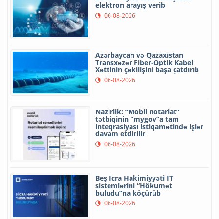
elektron arayış verib
06-08-2026
Azərbaycan və Qazaxıstan
Transxəzər Fiber-Optik Kabel
Xəttinin çəkilişini başa çatdırıb
06-08-2026
Nazirlik: “Mobil notariat”
tətbiqinin “mygov”a tam
inteqrasiyası istiqamətində işlər
davam etdirilir
06-08-2026
Beş İcra Hakimiyyəti İT
sistemlərini “Hökumət
buludu”na köçürüb
06-08-2026