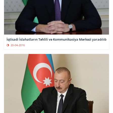
İqtisadi İslahatların Təhlili və Kommunikasiya Mərkəzi yaradılıb
20-04-2016