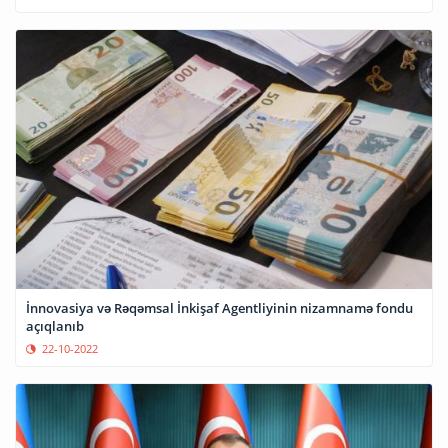
İnnovasiya və Rəqəmsal İnkişaf Agentliyinin nizamnamə fondu
açıqlanıb
22-10-2022