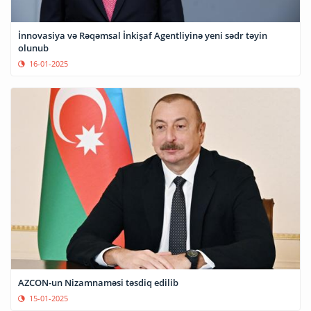
İnnovasiya və Rəqəmsal İnkişaf Agentliyinə yeni sədr təyin
olunub
16-01-2025
AZCON-un Nizamnaməsi təsdiq edilib
15-01-2025