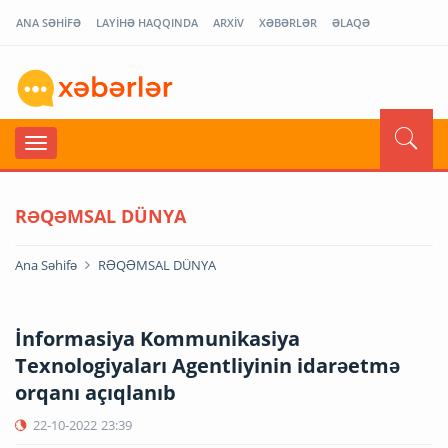
ANA SƏHİFƏ
LAYİHƏ HAQQINDA
ARXİV
XƏBƏRLƏR
ƏLAQƏ
RƏQƏMSAL DÜNYA
Ana Səhifə
RƏQƏMSAL DÜNYA
İnformasiya Kommunikasiya
Texnologiyaları Agentliyinin idarəetmə
orqanı açıqlanıb
22-10-2022
23:39