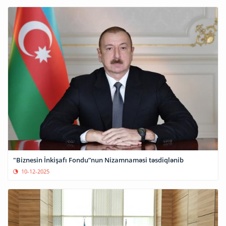
"Biznesin İnkişafı Fondu”nun Nizamnaməsi təsdiqlənib
10-12-2025