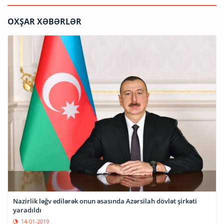
OXŞAR XƏBƏRLƏR
Nazirlik ləğv edilərək onun əsasında Azərsilah dövlət şirkəti
yaradıldı
14-01-2019