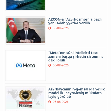
AZCON-a "Azərkosmos"la bağlı
yeni səlahiyyətlər verilib
06-08-2026
“Meta”nın süni intellekti test
zamanı başqa şirkətin sisteminə
daxil olub
06-08-2026
Azərbaycanın rəqəmsal idarəçilik
model iki beynəlxalq mükafata
layiq görülüb
06-08-2026