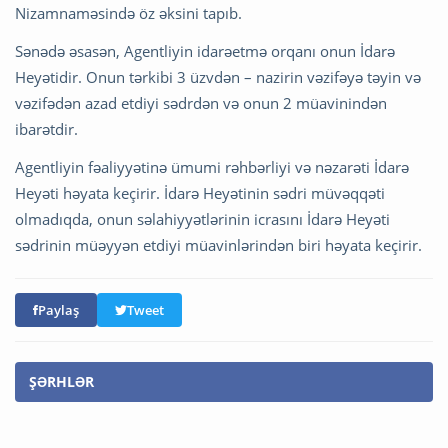
Nizamnaməsində öz əksini tapıb.
Sənədə əsasən, Agentliyin idarəetmə orqanı onun İdarə
Heyətidir. Onun tərkibi 3 üzvdən – nazirin vəzifəyə təyin və
vəzifədən azad etdiyi sədrdən və onun 2 müavinindən
ibarətdir.
Agentliyin fəaliyyətinə ümumi rəhbərliyi və nəzarəti İdarə
Heyəti həyata keçirir. İdarə Heyətinin sədri müvəqqəti
olmadıqda, onun səlahiyyətlərinin icrasını İdarə Heyəti
sədrinin müəyyən etdiyi müavinlərindən biri həyata keçirir.
Paylaş
Tweet
ŞƏRHLƏR