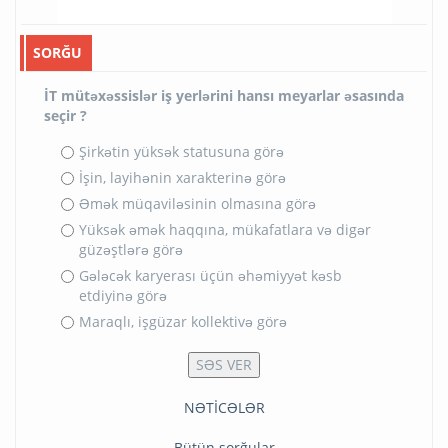
SORĞU
İT mütəxəssislər iş yerlərini hansı meyarlar əsasında
seçir ?
Şirkətin yüksək statusuna görə
İşin, layihənin xarakterinə görə
Əmək müqaviləsinin olmasına görə
Yüksək əmək haqqına, mükafatlara və digər
güzəştlərə görə
Gələcək karyerası üçün əhəmiyyət kəsb
etdiyinə görə
Maraqlı, işgüzar kollektivə görə
NƏTİCƏLƏR
Bütün sorğular