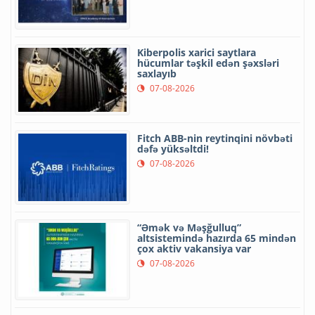
Kiberpolis xarici saytlara
hücumlar təşkil edən şəxsləri
saxlayıb
07-08-2026
Fitch ABB-nin reytinqini növbəti
dəfə yüksəltdi!
07-08-2026
“Əmək və Məşğulluq”
altsistemində hazırda 65 mindən
çox aktiv vakansiya var
07-08-2026