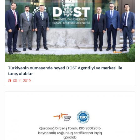
Türkiyənin nümayəndə heyəti DOST Agentliyi və mərkəzi ilə
tanış olublar
08-11-2019