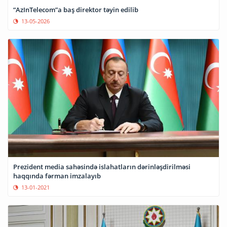
“AzInTelecom”a baş direktor təyin edilib
13-05-2026
Prezident media sahəsində islahatların dərinləşdirilməsi
haqqında fərman imzalayıb
13-01-2021