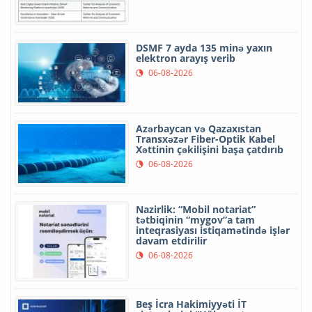
DSMF 7 ayda 135 minə yaxın
elektron arayış verib
06-08-2026
Azərbaycan və Qazaxıstan
Transxəzər Fiber-Optik Kabel
Xəttinin çəkilişini başa çatdırıb
06-08-2026
Nazirlik: “Mobil notariat”
tətbiqinin “mygov”a tam
inteqrasiyası istiqamətində işlər
davam etdirilir
06-08-2026
Beş İcra Hakimiyyəti İT