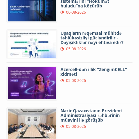
sistemlərini “Hökumət
buludu”na köçürüb
06-08-2026
Uşaqların rəqəmsal mühitdə
təhlükəsizliyi gücləndirilir -
Dəyişikliklər nəyi ehtiva edir?
05-08-2026
Azercell-dən illik “ZengimCELL”
xidməti
05-08-2026
Nazir Qazaxıstanın Prezident
Administrasiyası rəhbərinin
müavini ilə görüşüb
05-08-2026