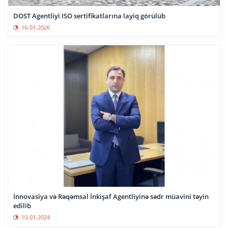
DOST Agentliyi ISO sertifikatlarına layiq görülüb
16-01-2026
İnnovasiya və Rəqəmsal İnkişaf Agentliyinə sədr müavini təyin
edilib
10-01-2024