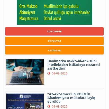
SON XƏBƏR
POPULYAR
YAZARLAR
Danimarka məktəblərdə süni
intellektdən istifadəyə nəzarəti
sərtləşdirir
08-08-2026
“Azərkosmos”un KOSMİK
Akademiyası mükafata layiq
görülüb
08-08-2026