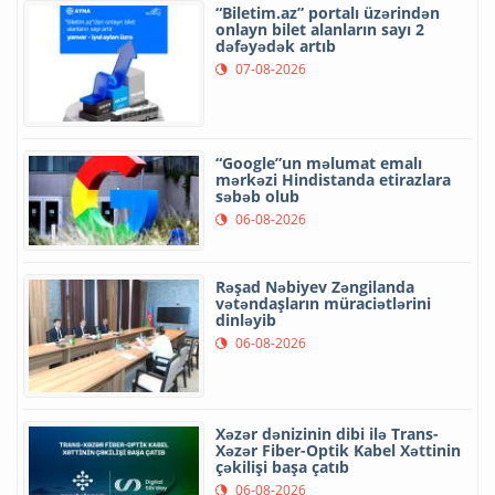
“Biletim.az” portalı üzərindən
onlayn bilet alanların sayı 2
dəfəyədək artıb
07-08-2026
“Google”un məlumat emalı
mərkəzi Hindistanda etirazlara
səbəb olub
06-08-2026
Rəşad Nəbiyev Zəngilanda
vətəndaşların müraciətlərini
dinləyib
06-08-2026
Xəzər dənizinin dibi ilə Trans-
Xəzər Fiber-Optik Kabel Xəttinin
çəkilişi başa çatıb
06-08-2026