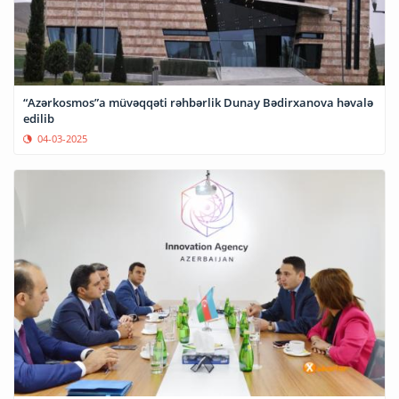
“Azərkosmos”a müvəqqəti rəhbərlik Dunay Bədirxanova həvalə
edilib
04-03-2025