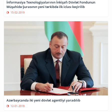
İnformasiya Texnologiyalarının İnkişafı Dövlət Fondunun
Müşahidə Şurasının yeni tərkibdə ilk iclası keçirilib
15-02-2019
Azərbaycanda iki yeni dövlət agentliyi yaradılıb
12-01-2018