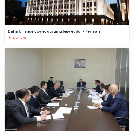
Daha bir neçə dövlət qurumu ləğv edildi – Fərman
18-01-2019