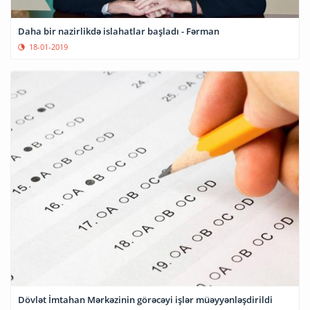
Daha bir nazirlikdə islahatlar başladı - Fərman
18-01-2019
Dövlət İmtahan Mərkəzinin görəcəyi işlər müəyyənləşdirildi