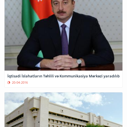
İqtisadi İslahatların Təhlili və Kommunikasiya Mərkəzi yaradılıb
20-04-2016