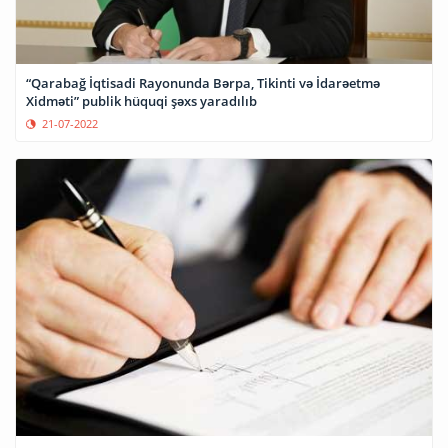
“Qarabağ İqtisadi Rayonunda Bərpa, Tikinti və İdarəetmə
Xidməti” publik hüquqi şəxs yaradılıb
21-07-2022