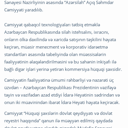
Sənayesi Nazirliyinin əsasında “Azərsilah” Açıq Səhmdar
Cəmiyyəti yaradılıb.
Cəmiyyət qabaqcıl texnologiyaları tətbiq etməklə
Azərbaycan Respublikasında silah istehsalını, ixracını,
onların ölkə daxilində və xaricdə satışının təşkilini həyata
keçirən, müasir menecment və korporativ idarəetmə
standartları əsasında tabeliyində olan müəssisələrin
fəaliyyətinin əlaqələndirilməsini və bu sahənin inkişafı ilə
bağlı digər işləri yerinə yetirən kommersiya hüquqi şəxsidir.
Cəmiyyətin fəaliyyətinə ümumi rəhbərliyi və nəzarəti üç
üzvdən – Azərbaycan Respublikası Prezidentinin vəzifəyə
təyin və vəzifədən azad etdiyi İdarə Heyətinin sədrindən və
onun iki müavinindən ibarət İdarə Heyəti həyata keçirəcək.
Cəmiyyət “Hüquqi şəxslərin dövlət qeydiyyatı və dövlət
reyestri haqqında” qanun ilə müəyyən edilmiş qaydada
dövlət qeydiyyatına alındığı günədək Müdafiə Sənayesi