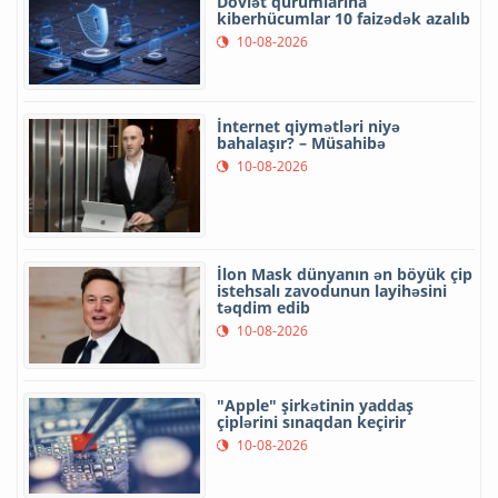
Dövlət qurumlarına
kiberhücumlar 10 faizədək azalıb
10-08-2026
İnternet qiymətləri niyə
bahalaşır? – Müsahibə
10-08-2026
İlon Mask dünyanın ən böyük çip
istehsalı zavodunun layihəsini
təqdim edib
10-08-2026
"Apple" şirkətinin yaddaş
çiplərini sınaqdan keçirir
10-08-2026