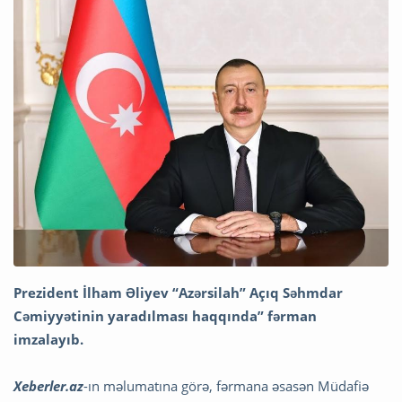
Prezident İlham Əliyev “Azərsilah” Açıq Səhmdar
Cəmiyyətinin yaradılması haqqında” fərman
imzalayıb.
Xeberler.az
-ın məlumatına görə, fərmana əsasən Müdafiə