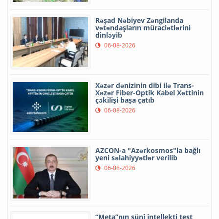
Rəşad Nəbiyev Zəngilanda
vətəndaşların müraciətlərini
dinləyib
06-08-2026
Xəzər dənizinin dibi ilə Trans-
Xəzər Fiber-Optik Kabel Xəttinin
çəkilişi başa çatıb
06-08-2026
AZCON-a "Azərkosmos"la bağlı
yeni səlahiyyətlər verilib
06-08-2026
“Meta”nın süni intellekti test