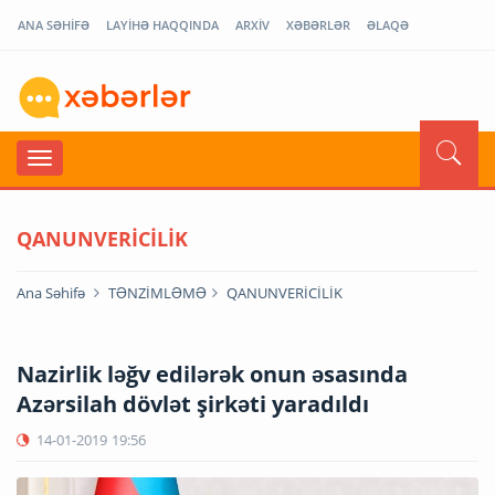
ANA SƏHİFƏ
LAYİHƏ HAQQINDA
ARXİV
XƏBƏRLƏR
ƏLAQƏ
QANUNVERİCİLİK
Ana Səhifə
TƏNZİMLƏMƏ
QANUNVERİCİLİK
Nazirlik ləğv edilərək onun əsasında
Azərsilah dövlət şirkəti yaradıldı
14-01-2019
19:56