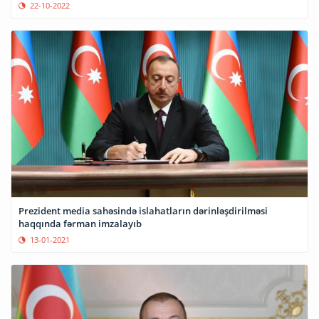
22-10-2022
Prezident media sahəsində islahatların dərinləşdirilməsi
haqqında fərman imzalayıb
13-01-2021