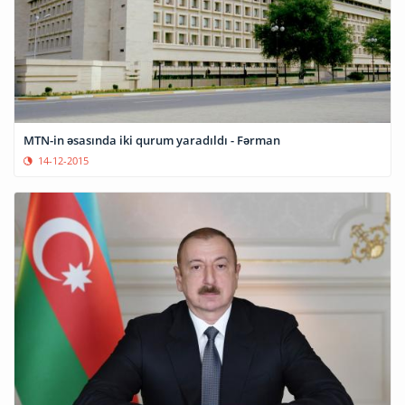
MTN-in əsasında iki qurum yaradıldı - Fərman
14-12-2015