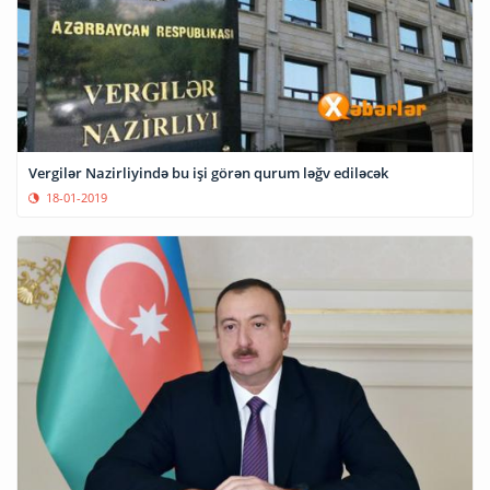
Vergilər Nazirliyində bu işi görən qurum ləğv ediləcək
18-01-2019