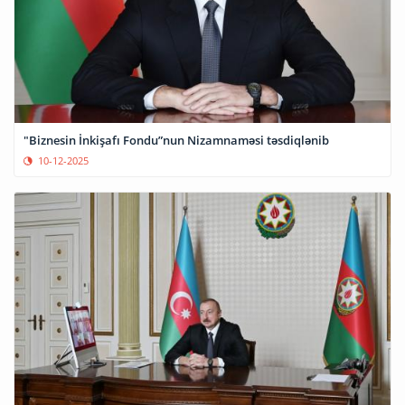
"Biznesin İnkişafı Fondu”nun Nizamnaməsi təsdiqlənib
10-12-2025