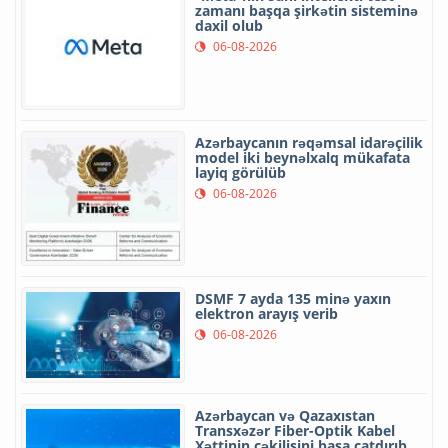
zamanı başqa şirkətin sisteminə
daxil olub
06-08-2026
Azərbaycanın rəqəmsal idarəçilik
model iki beynəlxalq mükafata
layiq görülüb
06-08-2026
DSMF 7 ayda 135 minə yaxın
elektron arayış verib
06-08-2026
Azərbaycan və Qazaxıstan
Transxəzər Fiber-Optik Kabel
Xəttinin çəkilişini başa çatdırıb