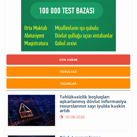
SON XƏBƏR
POPULYAR
YAZARLAR
Təhlükəsizlik boşluqları
aşkarlanmış dövlət informasiya
resurslarının sayı iyulda kəskin
artıb
10-08-2026