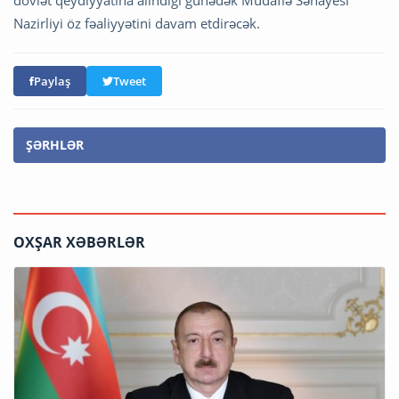
Nazirliyi öz fəaliyyətini davam etdirəcək.
Paylaş
Tweet
ŞƏRHLƏR
OXŞAR XƏBƏRLƏR