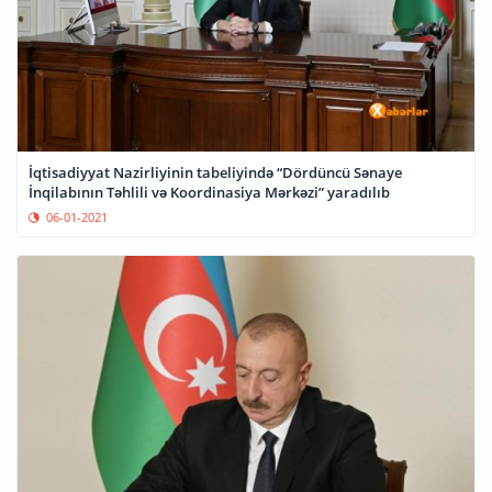
İqtisadiyyat Nazirliyinin tabeliyində “Dördüncü Sənaye
İnqilabının Təhlili və Koordinasiya Mərkəzi” yaradılıb
06-01-2021