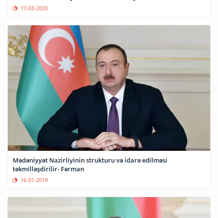
17-03-2020
Mədəniyyət Nazirliyinin strukturu və idarə edilməsi
təkmilləşdirilir- Fərman
16-01-2019