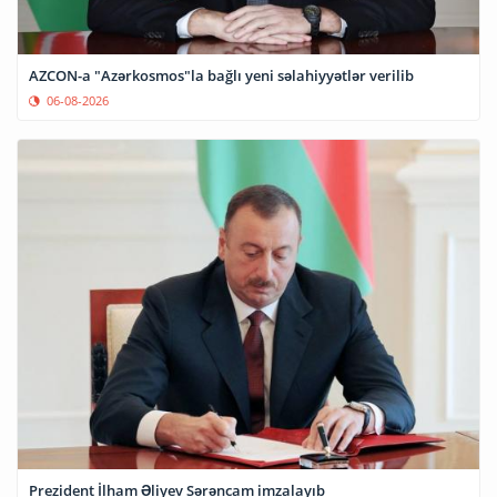
AZCON-a "Azərkosmos"la bağlı yeni səlahiyyətlər verilib
06-08-2026
Prezident İlham Əliyev Sərəncam imzalayıb