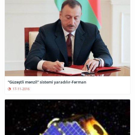
“Güzəştli mənzil” sistemi yaradılır-Fərman
17-11-2016