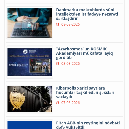
Danimarka məktəblərdə süni
intellektdən istifadəyə nəzarəti
sərtləşdirir
08-08-2026
“Azərkosmos”un KOSMİK
Akademiyası mükafata layiq
görülüb
08-08-2026
Kiberpolis xarici saytlara
hücumlar təşkil edən şəxsləri
saxlayıb
07-08-2026
Fitch ABB-nin reytinqini növbəti
dəfə yüksəltdi!