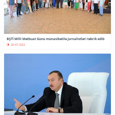
BŞTİ Milli Mətbuat Günü münasibətilə jurnalistləri təbrik edib
20-07-2022