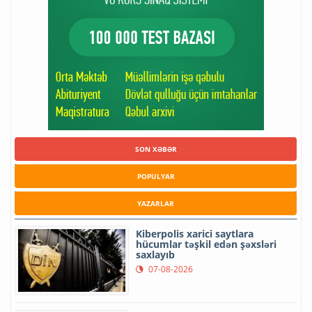
SON XƏBƏR
POPULYAR
YAZARLAR
Kiberpolis xarici saytlara
hücumlar təşkil edən şəxsləri
saxlayıb
07-08-2026