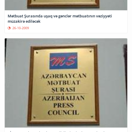
Mətbuat Şurasında uşaq və gənclər mətbuatının vəziyyəti
müzakirə ediləcək
26-10-2009