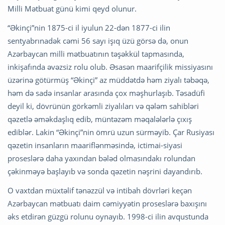
Milli Mətbuat günü kimi qeyd olunur.
“Əkinçi”nin 1875-ci il iyulun 22-dən 1877-ci ilin
sentyabrınadək cəmi 56 sayı işıq üzü görsə də, onun
Azərbaycan milli mətbuatının təşəkkül tapmasında,
inkişafında əvəzsiz rolu olub. Əsasən maarifçilik missiyasını
üzərinə götürmüş “Əkinçi” az müddətdə həm ziyalı təbəqə,
həm də sadə insanlar arasında çox məşhurlaşıb. Təsadüfi
deyil ki, dövrünün görkəmli ziyalıları və qələm sahibləri
qəzetlə əməkdaşlıq edib, müntəzəm məqalələrlə çıxış
ediblər. Lakin “Əkinçi”nin ömrü uzun sürməyib. Çar Rusiyası
qəzetin insanların maariflənməsində, ictimai-siyasi
proseslərə daha yaxından bələd olmasındakı rolundan
çəkinməyə başlayıb və sonda qəzetin nəşrini dayandırıb.
O vaxtdan müxtəlif tənəzzül və intibah dövrləri keçən
Azərbaycan mətbuatı daim cəmiyyətin proseslərə baxışını
əks etdirən güzgü rolunu oynayıb. 1998-ci ilin avqustunda