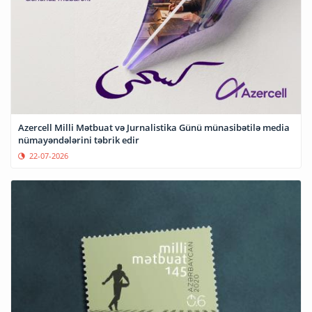
Azercell Milli Mətbuat və Jurnalistika Günü münasibətilə media
nümayəndələrini təbrik edir
22-07-2026