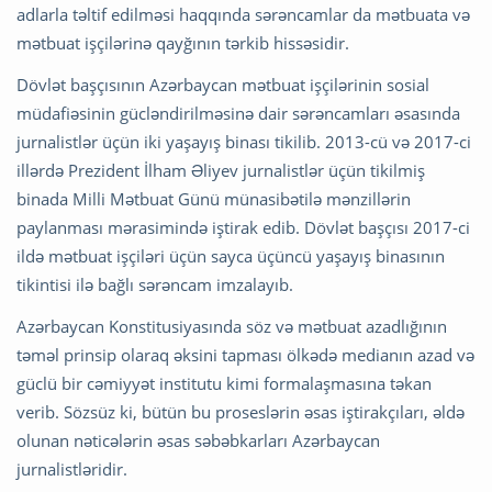
adlarla təltif edilməsi haqqında sərəncamlar da mətbuata və
mətbuat işçilərinə qayğının tərkib hissəsidir.
Dövlət başçısının Azərbaycan mətbuat işçilərinin sosial
müdafiəsinin gücləndirilməsinə dair sərəncamları əsasında
jurnalistlər üçün iki yaşayış binası tikilib. 2013-cü və 2017-ci
illərdə Prezident İlham Əliyev jurnalistlər üçün tikilmiş
binada Milli Mətbuat Günü münasibətilə mənzillərin
paylanması mərasimində iştirak edib. Dövlət başçısı 2017-ci
ildə mətbuat işçiləri üçün sayca üçüncü yaşayış binasının
tikintisi ilə bağlı sərəncam imzalayıb.
Azərbaycan Konstitusiyasında söz və mətbuat azadlığının
təməl prinsip olaraq əksini tapması ölkədə medianın azad və
güclü bir cəmiyyət institutu kimi formalaşmasına təkan
verib. Sözsüz ki, bütün bu proseslərin əsas iştirakçıları, əldə
olunan nəticələrin əsas səbəbkarları Azərbaycan
jurnalistləridir.