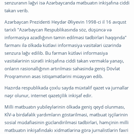
senzuranın ləğvi isə Azərbaycanda mətbuatın inkişafına ciddi
təkan verib.
Azərbaycan Prezidenti Heydər Əliyevin 1998-ci il 16 avqust
tarixli "Azərbaycan Respublikasında söz, düşüncə və
informasiya azadlığının təmin edilməsi tədbirləri haqqında"
fərmanı ilə ölkədə kütləvi informasiya vasitələri üzərində
senzura ləğv edilib. Bu fərman kütləvi informasiya
vasitələrinin sürətli inkişafına ciddi təkan verməklə yanaşı,
onların rasionallığının artırılması sahəsində geniş Dövlət
Proqramının əsas istiqamətlərini müəyyən edib.
Hazırda respublikada çoxlu sayda müxtəlif qəzet və jurnallar
nəşr olunur, internet qəzetçilik inkişaf edir.
Milli mətbuatın yubileylərinin ölkədə geniş qeyd olunması,
KİV-ə birdəfəlik yardımların göstərilməsi, mətbuat işçilərinin
sosial müdafiəsinin gücləndirilməsi tədbirləri, həmçinin milli
mətbuatın inkişafındakı xidmətlərinə görə jurnalistlərin fəxri