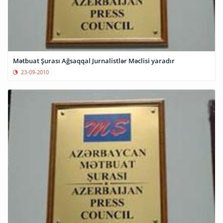
Mətbuat Şurası Ağsaqqal Jurnalistlər Məclisi yaradır
23-09-2010