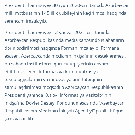
Prezident İlham Əliyev 30 iyun 2020-ci il tarixdə Azərbaycan
milli mətbuatının 145 illik yubileyinin keçirilməsi haqqında
sərəncam imzalayıb.
Prezident İlham Əliyev 12 yanvar 2021-ci il tarixdə
Azərbaycan Respublikasında media sahəsində islahatların
dərinləşdirilməsi haqqında Fərman imzalayıb. Fərmana
əsasən, Azərbaycanda medianın inkişafının dəstəklənməsi,
bu sahədə institusional quruculuq işlərinin davam
etdirilməsi, yeni informasiya-kommunikasiya
texnologiyalarının və innovasiyaların tətbiqinin
stimullaşdırılması məqsədilə Azərbaycan Respublikasının
Prezidenti yanında Kütləvi İnformasiya Vasitələrinin
İnkişafına Dövlət Dəstəyi Fondunun əsasında “Azərbaycan
Respublikasının Medianın İnkişafı Agentliyi” publik hüquqi
şəxs yaradılıb.