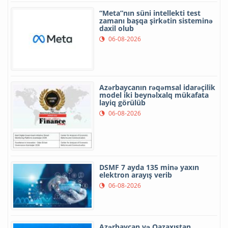
“Meta”nın süni intellekti test
zamanı başqa şirkətin sisteminə
daxil olub
06-08-2026
Azərbaycanın rəqəmsal idarəçilik
model iki beynəlxalq mükafata
layiq görülüb
06-08-2026
DSMF 7 ayda 135 minə yaxın
elektron arayış verib
06-08-2026
Azərbaycan və Qazaxıstan