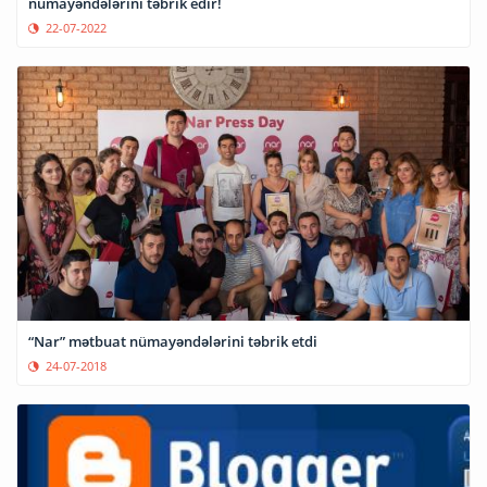
nümayəndələrini təbrik edir!
22-07-2022
“Nar” mətbuat nümayəndələrini təbrik etdi
24-07-2018