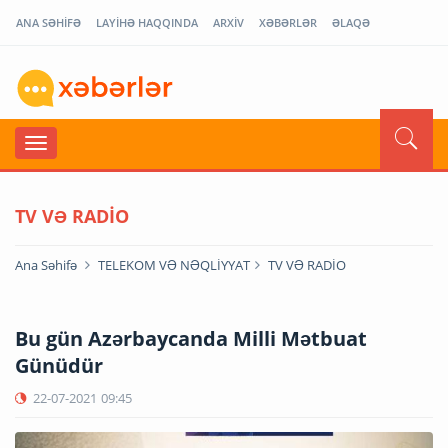
ANA SƏHİFƏ
LAYİHƏ HAQQINDA
ARXİV
XƏBƏRLƏR
ƏLAQƏ
TV VƏ RADİO
Ana Səhifə
TELEKOM VƏ NƏQLİYYAT
TV VƏ RADİO
Bu gün Azərbaycanda Milli Mətbuat
Günüdür
22-07-2021
09:45