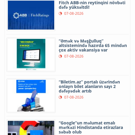
Fitch ABB-nin reytinqini növbəti
dəfə yüksəltdi!
07-08-2026
“Əmək və Məşğulluq”
altsistemində hazırda 65 mindən
çox aktiv vakansiya var
07-08-2026
“Biletim.az” portalı üzərindən
onlayn bilet alanların sayı 2
dəfəyədək artıb
07-08-2026
“Google”un məlumat emalı
mərkəzi Hindistanda etirazlara
səbəb olub