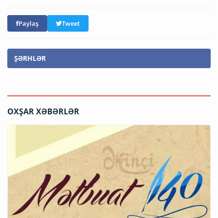
Paylaş
Tweet
ŞƏRHLƏR
OXŞAR XƏBƏRLƏR