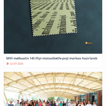
Milli mətbuatın 145 illiyi münasibətilə poçt markası hazırlanıb
22-07-2020