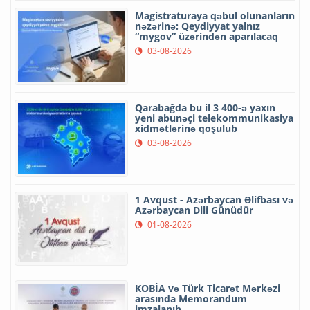
Magistraturaya qəbul olunanların
nəzərinə: Qeydiyyat yalnız
“mygov” üzərindən aparılacaq
03-08-2026
Qarabağda bu il 3 400-ə yaxın
yeni abunəçi telekommunikasiya
xidmətlərinə qoşulub
03-08-2026
1 Avqust - Azərbaycan Əlifbası və
Azərbaycan Dili Günüdür
01-08-2026
KOBİA və Türk Ticarət Mərkəzi
arasında Memorandum
imzalanıb