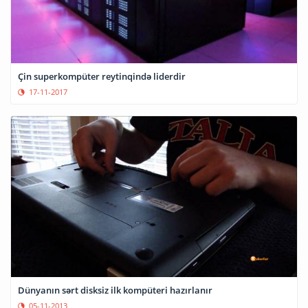
Çin superkompüter reytinqində liderdir
17-11-2017
Dünyanın sərt disksiz ilk kompüteri hazırlanır
05-11-2013