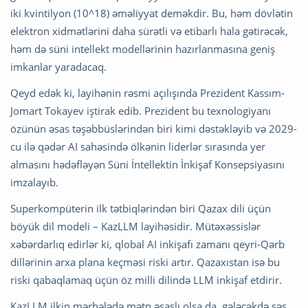
iki kvintilyon (10^18) əməliyyat deməkdir. Bu, həm dövlətin
elektron xidmətlərini daha sürətli və etibarlı hala gətirəcək,
həm də süni intellekt modellərinin hazırlanmasına geniş
imkanlar yaradacaq.
Qeyd edək ki, layihənin rəsmi açılışında Prezident Kassım-
Jomart Tokayev iştirak edib. Prezident bu texnologiyanı
özünün əsas təşəbbüslərindən biri kimi dəstəkləyib və 2029-
cu ilə qədər AI sahəsində ölkənin liderlər sırasında yer
almasını hədəfləyən Süni İntellektin İnkişaf Konsepsiyasını
imzalayıb.
Superkompüterin ilk tətbiqlərindən biri Qazax dili üçün
böyük dil modeli – KazLLM layihəsidir. Mütəxəssislər
xəbərdarlıq edirlər ki, qlobal AI inkişafı zamanı qeyri-Qərb
dillərinin arxa plana keçməsi riski artır. Qazaxıstan isə bu
riski qabaqlamaq üçün öz milli dilində LLM inkişaf etdirir.
KazLLM ilkin mərhələdə mətn əsaslı olsa da, gələcəkdə səs