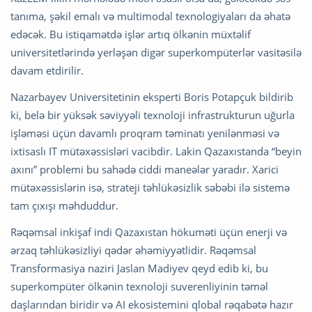
tanıma, şəkil emalı və multimodal texnologiyaları da əhatə
edəcək. Bu istiqamətdə işlər artıq ölkənin müxtəlif
universitetlərində yerləşən digər superkompüterlər vasitəsilə
davam etdirilir.
Nazarbayev Universitetinin eksperti Boris Potapçuk bildirib
ki, belə bir yüksək səviyyəli texnoloji infrastrukturun uğurla
işləməsi üçün davamlı proqram təminatı yenilənməsi və
ixtisaslı IT mütəxəssisləri vacibdir. Lakin Qazaxıstanda “beyin
axını” problemi bu sahədə ciddi maneələr yaradır. Xarici
mütəxəssislərin isə, strateji təhlükəsizlik səbəbi ilə sistemə
tam çıxışı məhduddur.
Rəqəmsal inkişaf indi Qazaxıstan hökuməti üçün enerji və
ərzaq təhlükəsizliyi qədər əhəmiyyətlidir. Rəqəmsal
Transformasiya naziri Jaslan Madiyev qeyd edib ki, bu
superkompüter ölkənin texnoloji suverenliyinin təməl
daşlarından biridir və AI ekosistemini qlobal rəqabətə hazır