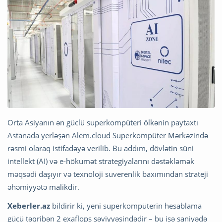
Orta Asiyanın ən güclü superkompüteri ölkənin paytaxtı
Astanada yerləşən Alem.cloud Superkompüter Mərkəzində
rəsmi olaraq istifadəyə verilib. Bu addım, dövlətin süni
intellekt (AI) və e-hökumət strategiyalarını dəstəkləmək
məqsədi daşıyır və texnoloji suverenlik baxımından strateji
əhəmiyyətə malikdir.
Xeberler.az
bildirir ki, yeni superkompüterin hesablama
gücü təqribən 2 exaflops səviyyəsindədir – bu isə saniyədə