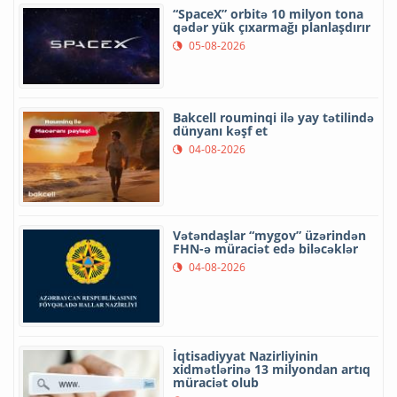
“SpaceX” orbitə 10 milyon tona
qədər yük çıxarmağı planlaşdırır
05-08-2026
Bakcell rouminqi ilə yay tətilində
dünyanı kəşf et
04-08-2026
Vətəndaşlar “mygov” üzərindən
FHN-ə müraciət edə biləcəklər
04-08-2026
İqtisadiyyat Nazirliyinin
xidmətlərinə 13 milyondan artıq
müraciət olub