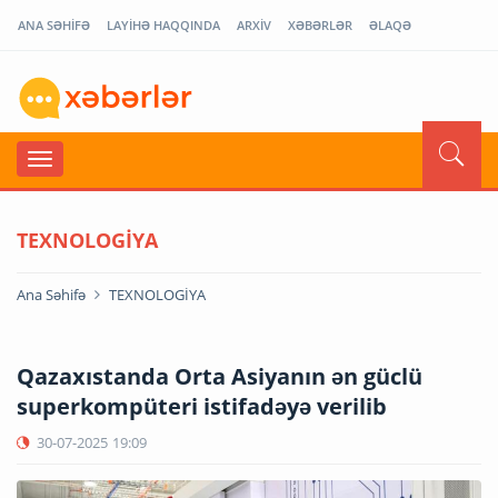
ANA SƏHİFƏ
LAYİHƏ HAQQINDA
ARXİV
XƏBƏRLƏR
ƏLAQƏ
TEXNOLOGİYA
Ana Səhifə
TEXNOLOGİYA
Qazaxıstanda Orta Asiyanın ən güclü
superkompüteri istifadəyə verilib
30-07-2025
19:09