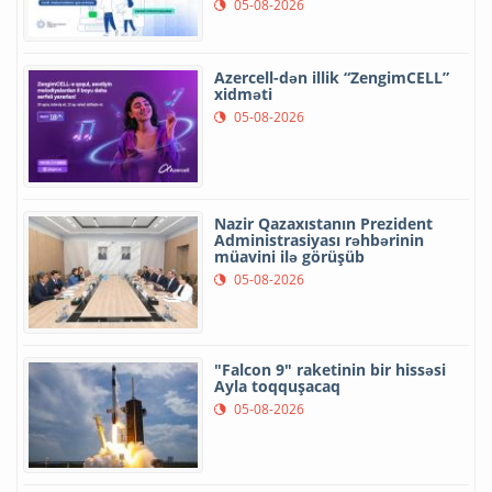
05-08-2026
Azercell-dən illik “ZengimCELL”
xidməti
05-08-2026
Nazir Qazaxıstanın Prezident
Administrasiyası rəhbərinin
müavini ilə görüşüb
05-08-2026
"Falcon 9" raketinin bir hissəsi
Ayla toqquşacaq
05-08-2026