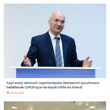
Yaşıl enerji təminatlı superkompüter Mərkəzinin qurulmasını
hədəfləmək COP29 üçün də böyük töhfə ola bilərdi
23-04-2024