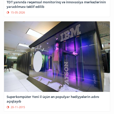
TDT yanında rəqəmsal monitorinq və innovasiya mərkəzlərinin
yaradılması təklif edilib
15-05-2026
Superkompüter Yeni il üçün ən populyar hədiyyələrin adını
açıqlayıb
20-11-2015