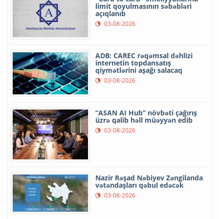
limit qoyulmasının səbəbləri
açıqlanıb
03-08-2026
ADB: CAREC rəqəmsal dəhlizi
internetin topdansatış
qiymətlərini aşağı salacaq
03-08-2026
“ASAN AI Hub” növbəti çağırış
üzrə qalib həll müəyyən edib
03-08-2026
Nazir Rəşad Nəbiyev Zəngilanda
vətəndaşları qəbul edəcək
03-08-2026