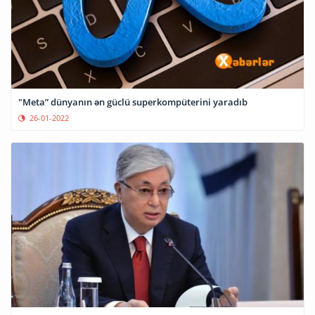
"Meta” dünyanın ən güclü superkompüterini yaradıb
26-01-2022