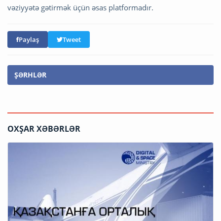
vəziyyətə gətirmək üçün əsas platformadır.
Paylaş
Tweet
ŞƏRHLƏR
OXŞAR XƏBƏRLƏR