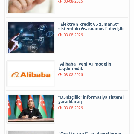
03-08-2026
"Elektron kredit və zəmanət"
sisteminin Əsasnaməsi" dəyişib
03-08-2026
“Alibaba” yeni AI modelini
təqdim edib
03-08-2026
“Dənizçilik” informasiya sistemi
yaradılacaq
03-08-2026
"Card to card" əməliyyatlarına