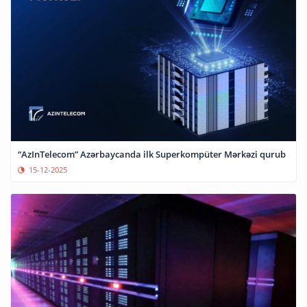
“AzInTelecom” Azərbaycanda ilk Superkompüter Mərkəzi qurub
15-12-2025