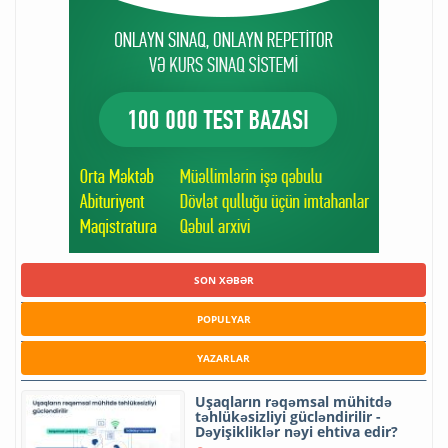
SON XƏBƏR
POPULYAR
YAZARLAR
Uşaqların rəqəmsal mühitdə
təhlükəsizliyi gücləndirilir -
Dəyişikliklər nəyi ehtiva edir?