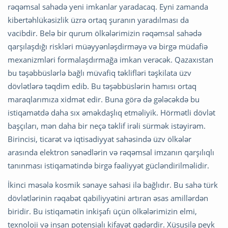
rəqəmsal sahədə yeni imkanlar yaradacaq. Eyni zamanda
kibertəhlükəsizlik üzrə ortaq şuranın yaradılması da
vacibdir. Belə bir qurum ölkələrimizin rəqəmsal sahədə
qarşılaşdığı riskləri müəyyənləşdirməyə və birgə müdafiə
mexanizmləri formalaşdırmağa imkan verəcək. Qazaxıstan
bu təşəbbüslərlə bağlı müvafiq təklifləri təşkilata üzv
dövlətlərə təqdim edib. Bu təşəbbüslərin hamısı ortaq
maraqlarımıza xidmət edir. Buna görə də gələcəkdə bu
istiqamətdə daha sıx əməkdaşlıq etməliyik. Hörmətli dövlət
başçıları, mən daha bir neçə təklif irəli sürmək istəyirəm.
Birincisi, ticarət və iqtisadiyyat sahəsində üzv ölkələr
arasında elektron sənədlərin və rəqəmsal imzanın qarşılıqlı
tanınması istiqamətində birgə fəaliyyət gücləndirilməlidir.
İkinci məsələ kosmik sənaye sahəsi ilə bağlıdır. Bu sahə türk
dövlətlərinin rəqabət qabiliyyətini artıran əsas amillərdən
biridir. Bu istiqamətin inkişafı üçün ölkələrimizin elmi,
texnoloji və insan potensialı kifayət qədərdir. Xüsusilə peyk