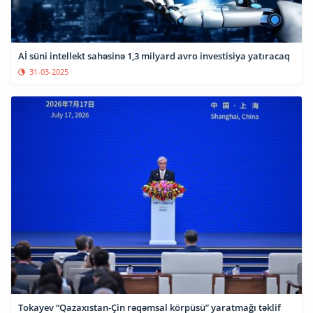
Aİ süni intellekt sahəsinə 1,3 milyard avro investisiya yatıracaq
31-03-2025
Tokayev “Qazaxıstan-Çin rəqəmsal körpüsü” yaratmağı təklif