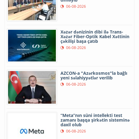
06-08-2026
Xəzər dənizinin dibi ilə Trans-
Xəzər Fiber-Optik Kabel Xəttinin
çəkilişi başa çatıb
06-08-2026
AZCON-a "Azərkosmos"la bağlı
yeni səlahiyyətlər verilib
06-08-2026
“Meta”nın süni intellekti test
zamanı başqa şirkətin sisteminə
daxil olub
06-08-2026