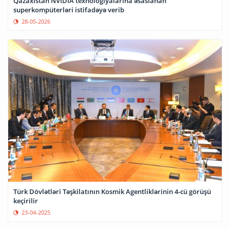
Qazaxıstan NVIDIA texnologiyalarına əsaslanan
superkompüterləri istifadəyə verib
28-05-2026
Türk Dövlətləri Təşkilatının Kosmik Agentliklərinin 4-cü görüşü
keçirilir
23-04-2025