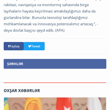
rabitəsi, naviqasiya və monitorinq sahəsində birgə
layihələrin həyata keçirilməsi əməkdaşlığımızı daha da
gücləndirə bilər. Bununla texnoloji tərəfdaşlığımız
möhkəmlənəcək və innovasiya potensialımız artacaq.”, -
deyə dövlət başçısı qeyd edib. (APA)
Paylaş
Tweet
ŞƏRHLƏR
OXŞAR XƏBƏRLƏR