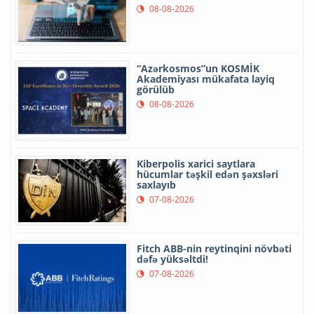
08-08-2026
“Azərkosmos”un KOSMİK
Akademiyası mükafata layiq
görülüb
08-08-2026
Kiberpolis xarici saytlara
hücumlar təşkil edən şəxsləri
saxlayıb
07-08-2026
Fitch ABB-nin reytinqini növbəti
dəfə yüksəltdi!
07-08-2026