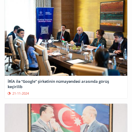
İRİA ilə “Google” şirkətinin nümayəndəsi arasında görüş
keçirilib
21-11-2024