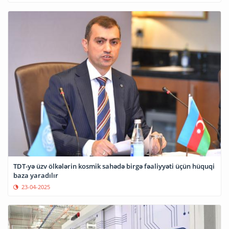
TDT-yə üzv ölkələrin kosmik sahədə birgə fəaliyyəti üçün hüquqi
baza yaradılır
23-04-2025