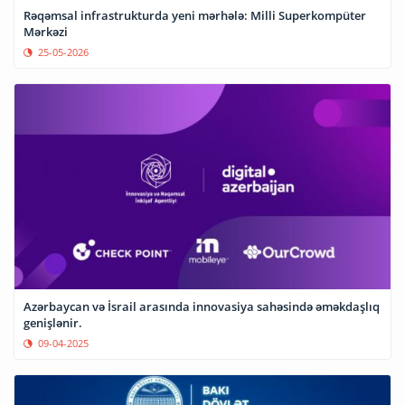
Rəqəmsal infrastrukturda yeni mərhələ: Milli Superkompüter
Mərkəzi
25-05-2026
Azərbaycan və İsrail arasında innovasiya sahəsində əməkdaşlıq
genişlənir.
09-04-2025