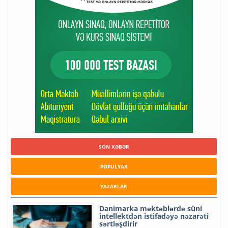
SON XƏBƏR
POPULYAR
YAZARLAR
Danimarka məktəblərdə süni
intellektdən istifadəyə nəzarəti
sərtləşdirir