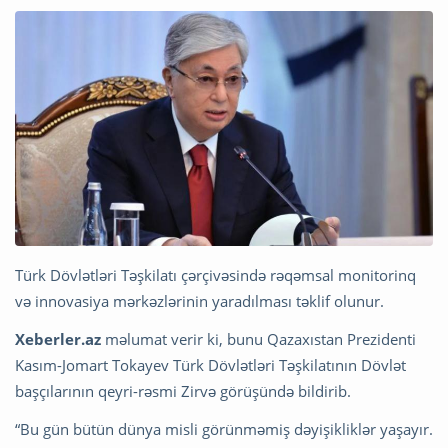
Türk Dövlətləri Təşkilatı çərçivəsində rəqəmsal monitorinq
və innovasiya mərkəzlərinin yaradılması təklif olunur.
Xeberler.az
məlumat verir ki, bunu Qazaxıstan Prezidenti
Kasım-Jomart Tokayev Türk Dövlətləri Təşkilatının Dövlət
başçılarının qeyri-rəsmi Zirvə görüşündə bildirib.
“Bu gün bütün dünya misli görünməmiş dəyişikliklər yaşayır.