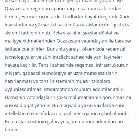
və sərmayə cəlb etmək üçün geniş imkanlar yaradır. Biz
Qazaxıstanı regionun aparıcı rəqəmsal mərkəzlərindən
birinə çevirmək üçün ardıcıl tədbirlər həyata keçiririk. Xarici
investorlar və yüksək ixtisaslı mütəxəssislər üçün “qızıl viza”
sistemi tətbiq olunub. Belə viza alan şəxslər dövlət və
maliyyə xidmətlərindən Qazaxıstan vətəndaşları ilə bərabər
istifadə edə bilirlər. Bununla yanaşı, ölkəmizdə rəqəmsal
texnologiyalar və süni intellekt sahəsində yeni layihələr
həyata keçirilir. Təhsil sahəsində rəqəmsal infrastrukturun
inkişafı, qabaqcıl texnologiyalar üzrə mütəxəssislərin
hazırlanması və təhsil sisteminin müasir tələblərə
uyğunlaşdırılması istiqamətində mühüm addımlar atılır.
Həmçinin vətəndaşların şəxsi məlumatlarının qorunmasına
xüsusi diqqət yetirilir. Bu məqsədlə yaxın vaxtlarda süni
intellektin etik istifadəsi ilə bağlı yeni qanun qəbul olunub.
Bu da Qazaxıstanın gələcəyi üçün mühüm addımlardan
biridir.