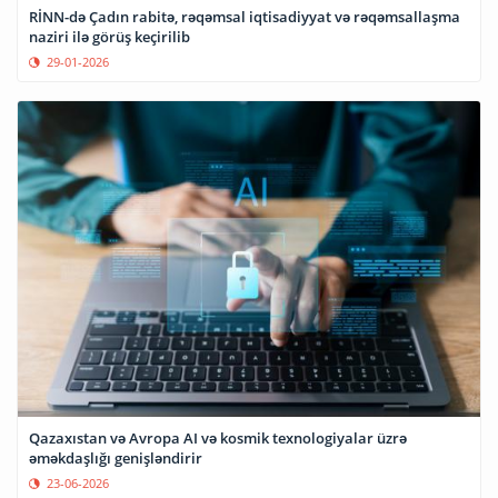
RİNN-də Çadın rabitə, rəqəmsal iqtisadiyyat və rəqəmsallaşma
naziri ilə görüş keçirilib
29-01-2026
Qazaxıstan və Avropa AI və kosmik texnologiyalar üzrə
əməkdaşlığı genişləndirir
23-06-2026