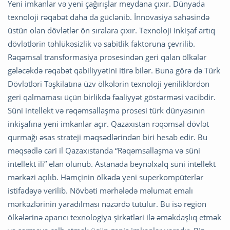
Yeni imkanlar və yeni çağırışlar meydana çıxır. Dünyada
texnoloji rəqabət daha da güclənib. İnnovasiya sahəsində
üstün olan dövlətlər ön sıralara çıxır. Texnoloji inkişaf artıq
dövlətlərin təhlükəsizlik və sabitlik faktoruna çevrilib.
Rəqəmsal transformasiya prosesindən geri qalan ölkələr
gələcəkdə rəqabət qabiliyyətini itirə bilər. Buna görə də Türk
Dövlətləri Təşkilatına üzv ölkələrin texnoloji yeniliklərdən
geri qalmaması üçün birlikdə fəaliyyət göstərməsi vacibdir.
Süni intellekt və rəqəmsallaşma prosesi türk dünyasının
inkişafına yeni imkanlar açır. Qazaxıstan rəqəmsal dövlət
qurmağı əsas strateji məqsədlərindən biri hesab edir. Bu
məqsədlə cari il Qazaxıstanda “Rəqəmsallaşma və süni
intellekt ili” elan olunub. Astanada beynəlxalq süni intellekt
mərkəzi açılıb. Həmçinin ölkədə yeni superkompüterlər
istifadəyə verilib. Növbəti mərhələdə məlumat emalı
mərkəzlərinin yaradılması nəzərdə tutulur. Bu isə region
ölkələrinə aparıcı texnologiya şirkətləri ilə əməkdaşlıq etmək