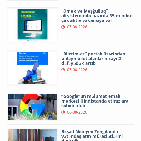
“Əmək və Məşğulluq”
altsistemində hazırda 65 mindən
çox aktiv vakansiya var
07-08-2026
“Biletim.az” portalı üzərindən
onlayn bilet alanların sayı 2
dəfəyədək artıb
07-08-2026
“Google”un məlumat emalı
mərkəzi Hindistanda etirazlara
səbəb olub
06-08-2026
Rəşad Nəbiyev Zəngilanda
vətəndaşların müraciətlərini
dinləyib