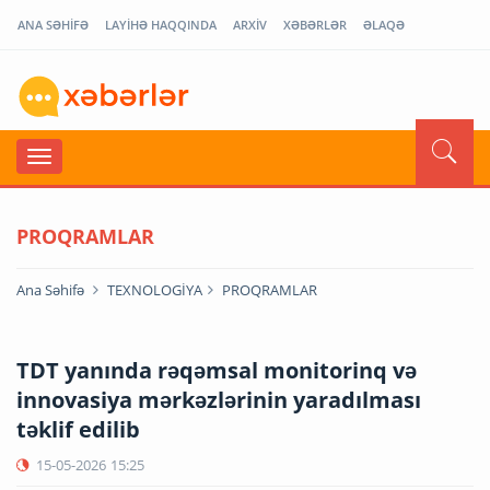
ANA SƏHİFƏ
LAYİHƏ HAQQINDA
ARXİV
XƏBƏRLƏR
ƏLAQƏ
PROQRAMLAR
Ana Səhifə
TEXNOLOGİYA
PROQRAMLAR
TDT yanında rəqəmsal monitorinq və
innovasiya mərkəzlərinin yaradılması
təklif edilib
15-05-2026
15:25