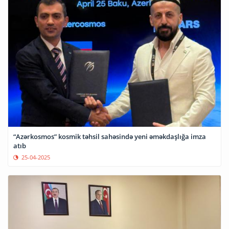
“Azərkosmos” kosmik təhsil sahəsində yeni əməkdaşlığa imza
atıb
25-04-2025