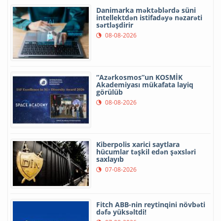
Danimarka məktəblərdə süni
intellektdən istifadəyə nəzarəti
sərtləşdirir
08-08-2026
“Azərkosmos”un KOSMİK
Akademiyası mükafata layiq
görülüb
08-08-2026
Kiberpolis xarici saytlara
hücumlar təşkil edən şəxsləri
saxlayıb
07-08-2026
Fitch ABB-nin reytinqini növbəti
dəfə yüksəltdi!