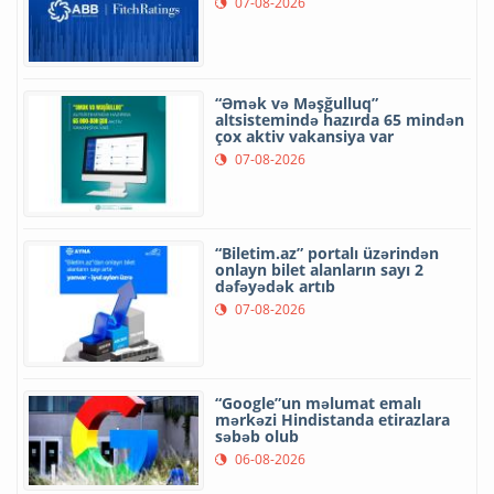
07-08-2026
“Əmək və Məşğulluq”
altsistemində hazırda 65 mindən
çox aktiv vakansiya var
07-08-2026
“Biletim.az” portalı üzərindən
onlayn bilet alanların sayı 2
dəfəyədək artıb
07-08-2026
“Google”un məlumat emalı
mərkəzi Hindistanda etirazlara
səbəb olub
06-08-2026