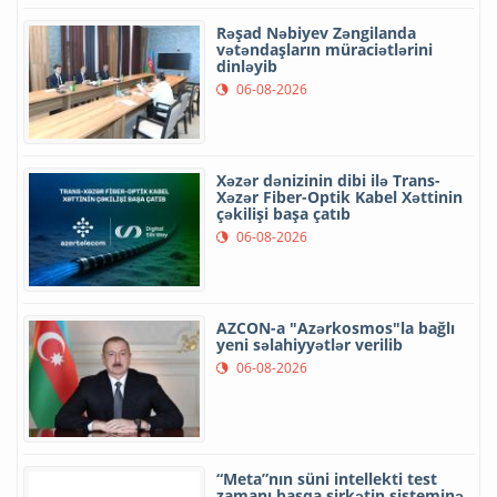
Rəşad Nəbiyev Zəngilanda
vətəndaşların müraciətlərini
dinləyib
06-08-2026
Xəzər dənizinin dibi ilə Trans-
Xəzər Fiber-Optik Kabel Xəttinin
çəkilişi başa çatıb
06-08-2026
AZCON-a "Azərkosmos"la bağlı
yeni səlahiyyətlər verilib
06-08-2026
“Meta”nın süni intellekti test
zamanı başqa şirkətin sisteminə