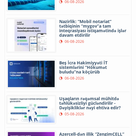
06-08-2026
Nazirlik: “Mobil notariat”
tətbiqinin “mygov”a tam
inteqrasiyası istiqamətində işlər
davam etdirilir
06-08-2026
Beş İcra Hakimiyyəti İT
sistemlərini “Hökumət
buludu”na köçürüb
06-08-2026
Uşaqların rəqəmsal mühitdə
təhlükəsizliyi gücləndirilir -
Dəyişikliklər nəyi ehtiva edir?
05-08-2026
Azercell-dən illik “ZengimCELL”