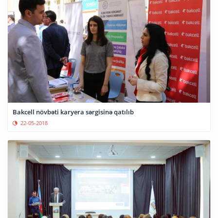
Bakcell növbəti karyera sərgisinə qatılıb
22-05-2018