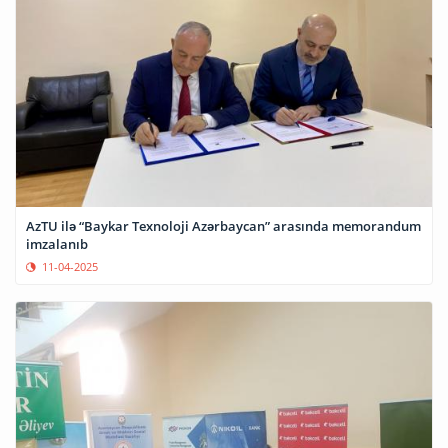
AzTU ilə “Baykar Texnoloji Azərbaycan” arasında memorandum
imzalanıb
11-04-2025