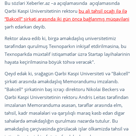
Bu sözləri Xeberler.az –a açıqlamasında açıqlamasında
Qərbi Kaspi Universitetinin rektoru
bu ali təhsil ocağı ilə ilə
“Bakcell” şirkəti arasında iki gün öncə bağlanmış müqaviləni
şərh edərkən deyib.
Rektor əlavə edib ki, birgə əməkdaşlıq universitetimiz
tərəfindən qurulmuş Texnoparkın inkişaf etdirilməsinə, bu
Texnoparkda müxtəlif istiqamətlər üzrə Startap layihələrinin
həyata keçirilməsinə böyük töhvə verəcək".
Qeyd edək ki, srağagün Qərbi Kaspi Universiteti və "Bakcell"
şirkəti arasında əməkdaşlıq Memorandumu imzalanıb.
"Bakcell" şirkətinin baş icraçı direktoru Nikolai Beckers və
Qərbi Kaspi Universitetinin rektoru Andris Leitas tərəfindən
imzalanan Memoranduma əsasən, tərəflər arasında elm,
təhsil, kadr məsələləri və qarşılıqlı maraq kəsb edən digər
sahələrdə əməkdaşlığın qurulması nəzərdə tutulur. Bu
əməkdaşlıq çərçivəsində görüləcək işlər ölkəmizdə təhsil və