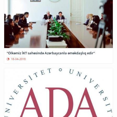
“Ölkəmiz İKT sahəsində Azərbaycanla əməkdaşlıq edir”
18-04-2018