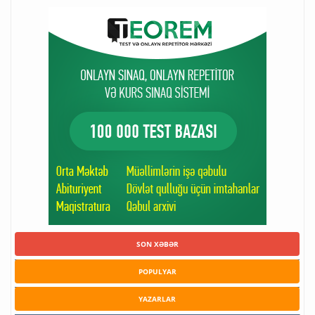
SON XƏBƏR
POPULYAR
YAZARLAR