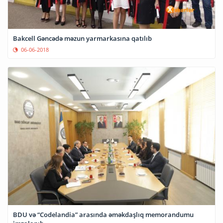
Bakcell Gəncədə məzun yarmarkasına qatılıb
06-06-2018
BDU və “Codelandia” arasında əməkdaşlıq memorandumu