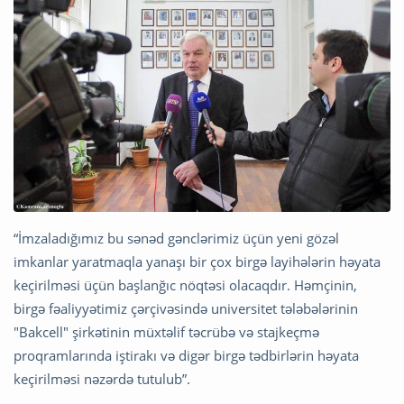
“İmzaladığımız bu sənəd gənclərimiz üçün yeni gözəl
imkanlar yaratmaqla yanaşı bir çox birgə layihələrin həyata
keçirilməsi üçün başlanğıc nöqtəsi olacaqdır. Həmçinin,
birgə fəaliyyətimiz çərçivəsində universitet tələbələrinin
"Bakcell" şirkətinin müxtəlif təcrübə və stajkeçmə
proqramlarında iştirakı və digər birgə tədbirlərin həyata
keçirilməsi nəzərdə tutulub”.