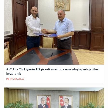
AzTU ilə Türkiyənin TİS şirkəti arasında əməkdaşlıq müqaviləsi
imzalanıb
20-08-2024