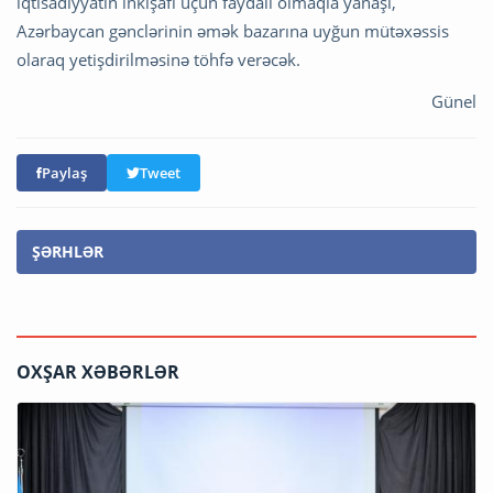
iqtisadiyyatın inkişafı üçün faydalı olmaqla yanaşı,
Azərbaycan gənclərinin əmək bazarına uyğun mütəxəssis
olaraq yetişdirilməsinə töhfə verəcək.
Günel
Paylaş
Tweet
ŞƏRHLƏR
OXŞAR XƏBƏRLƏR