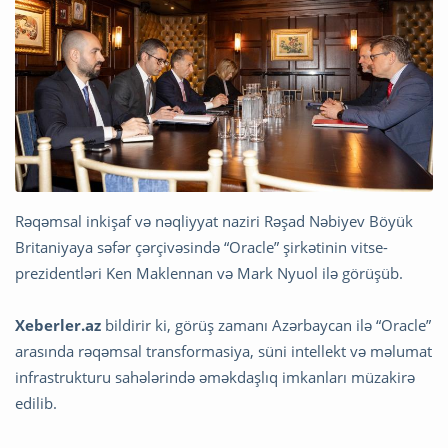
Rəqəmsal inkişaf və nəqliyyat naziri Rəşad Nəbiyev Böyük
Britaniyaya səfər çərçivəsində “Oracle” şirkətinin vitse-
prezidentləri Ken Maklennan və Mark Nyuol ilə görüşüb.
Xeberler.az
bildirir ki, görüş zamanı Azərbaycan ilə “Oracle”
arasında rəqəmsal transformasiya, süni intellekt və məlumat
infrastrukturu sahələrində əməkdaşlıq imkanları müzakirə
edilib.