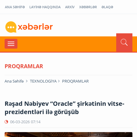
ANA SƏHİFƏ
LAYİHƏ HAQQINDA
ARXİV
XƏBƏRLƏR
ƏLAQƏ
PROQRAMLAR
Ana Səhifə
TEXNOLOGİYA
PROQRAMLAR
Rəşad Nəbiyev “Oracle” şirkətinin vitse-
prezidentləri ilə görüşüb
06-03-2026
07:14