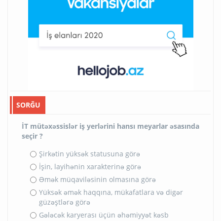
SORĞU
İT mütəxəssislər iş yerlərini hansı meyarlar əsasında
seçir ?
Şirkətin yüksək statusuna görə
İşin, layihənin xarakterinə görə
Əmək müqaviləsinin olmasına görə
Yüksək əmək haqqına, mükafatlara və digər
güzəştlərə görə
Gələcək karyerası üçün əhəmiyyət kəsb