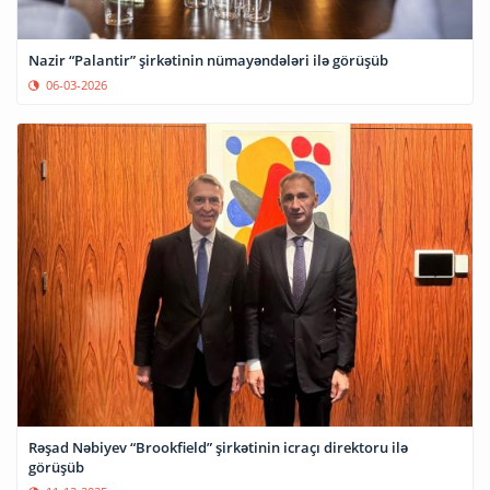
Nazir “Palantir” şirkətinin nümayəndələri ilə görüşüb
06-03-2026
Rəşad Nəbiyev “Brookfield” şirkətinin icraçı direktoru ilə
görüşüb