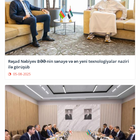
Rəşad Nəbiyev BƏƏ-nin sənaye və ən yeni texnologiyalar naziri
ilə görüşüb
05-08-2025