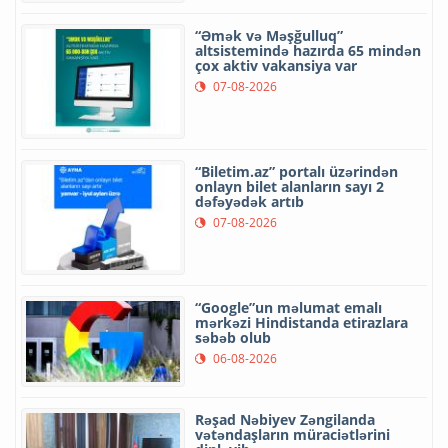
“Əmək və Məşğulluq”
altsistemində hazırda 65 mindən
çox aktiv vakansiya var
07-08-2026
“Biletim.az” portalı üzərindən
onlayn bilet alanların sayı 2
dəfəyədək artıb
07-08-2026
“Google”un məlumat emalı
mərkəzi Hindistanda etirazlara
səbəb olub
06-08-2026
Rəşad Nəbiyev Zəngilanda
vətəndaşların müraciətlərini