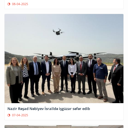
08-04-2025
Nazir Rəşad Nəbiyev İsraildə işgüzar səfər edib
07-04-2025