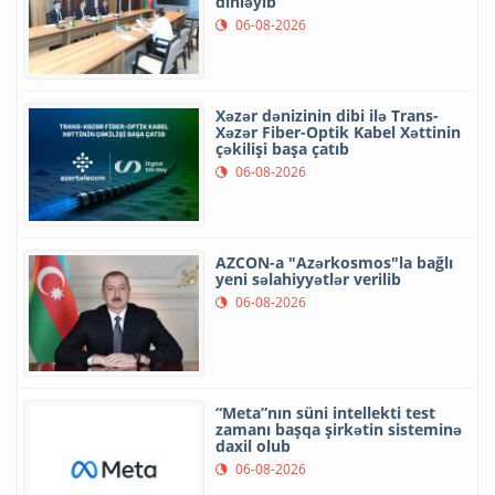
dinləyib
06-08-2026
Xəzər dənizinin dibi ilə Trans-
Xəzər Fiber-Optik Kabel Xəttinin
çəkilişi başa çatıb
06-08-2026
AZCON-a "Azərkosmos"la bağlı
yeni səlahiyyətlər verilib
06-08-2026
“Meta”nın süni intellekti test
zamanı başqa şirkətin sisteminə
daxil olub
06-08-2026