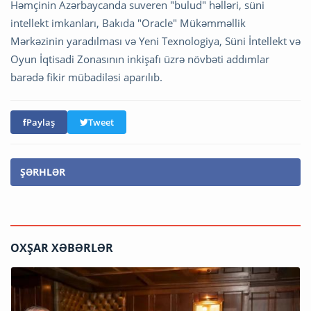
Həmçinin Azərbaycanda suveren "bulud" həlləri, süni
intellekt imkanları, Bakıda "Oracle" Mükəmməllik
Mərkəzinin yaradılması və Yeni Texnologiya, Süni İntellekt və
Oyun İqtisadi Zonasının inkişafı üzrə növbəti addımlar
barədə fikir mübadiləsi aparılıb.
Paylaş
Tweet
ŞƏRHLƏR
OXŞAR XƏBƏRLƏR