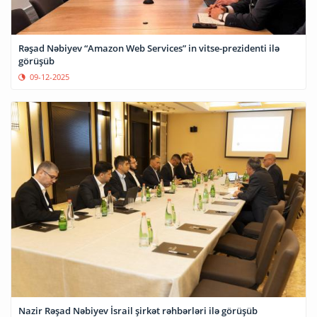
Rəşad Nəbiyev “Amazon Web Services” in vitse-prezidenti ilə
görüşüb
09-12-2025
Nazir Rəşad Nəbiyev İsrail şirkət rəhbərləri ilə görüşüb