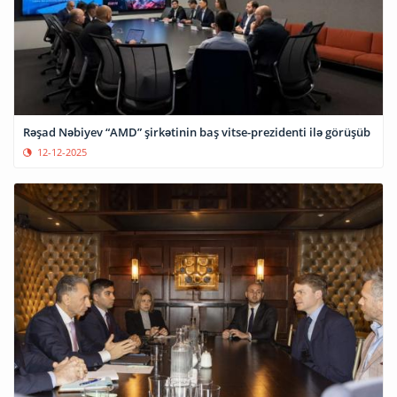
Rəşad Nəbiyev “AMD” şirkətinin baş vitse-prezidenti ilə görüşüb
12-12-2025