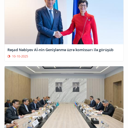
Rəşad Nəbiyev Aİ-nin Genişlənmə üzrə komissarı ilə görüşüb
10-10-2025