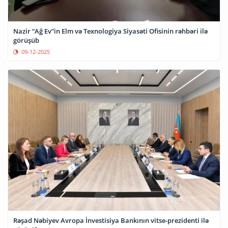
Nazir “Ağ Ev”in Elm və Texnologiya Siyasəti Ofisinin rəhbəri ilə
görüşüb
09-12-2025
Rəşad Nəbiyev Avropa İnvestisiya Bankının vitse-prezidenti ilə