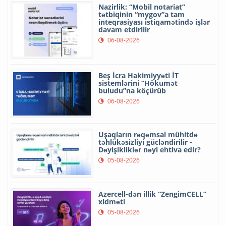
Nazirlik: “Mobil notariat”
tətbiqinin “mygov”a tam
inteqrasiyası istiqamətində işlər
davam etdirilir
06-08-2026
Beş İcra Hakimiyyəti İT
sistemlərini “Hökumət
buludu”na köçürüb
06-08-2026
Uşaqların rəqəmsal mühitdə
təhlükəsizliyi gücləndirilir -
Dəyişikliklər nəyi ehtiva edir?
05-08-2026
Azercell-dən illik “ZengimCELL”
xidməti
05-08-2026