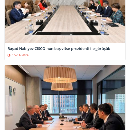
Rəşad Nəbiyev CISCO-nun baş vitse-prezidenti ilə görüşüb
15-11-2024