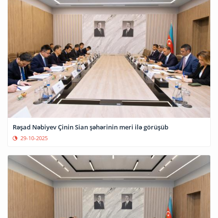
Rəşad Nəbiyev Çinin Sian şəhərinin meri ilə görüşüb
29-10-2025