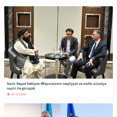
Nazir Rəşad Nəbiyev Əfqanıstanın nəqliyyat və mülki aviasiya
naziri ilə görüşüb
04-10-2024