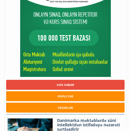
SON XƏBƏR
POPULYAR
YAZARLAR
Danimarka məktəblərdə süni
intellektdən istifadəyə nəzarəti
sərtləşdirir