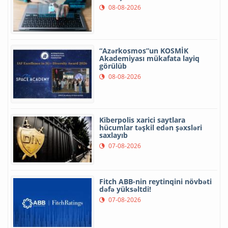
08-08-2026
“Azərkosmos”un KOSMİK
Akademiyası mükafata layiq
görülüb
08-08-2026
Kiberpolis xarici saytlara
hücumlar təşkil edən şəxsləri
saxlayıb
07-08-2026
Fitch ABB-nin reytinqini növbəti
dəfə yüksəltdi!
07-08-2026