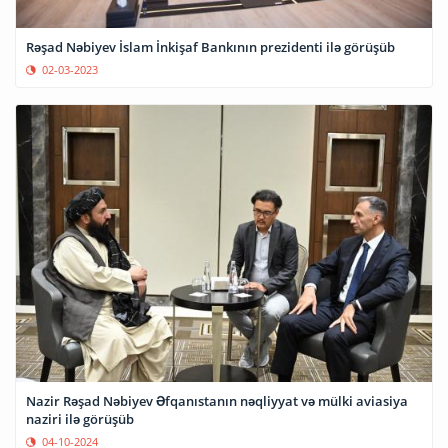
Rəşad Nəbiyev İslam İnkişaf Bankının prezidenti ilə görüşüb
02-03-2023
Nazir Rəşad Nəbiyev Əfqanıstanın nəqliyyat və mülki aviasiya
naziri ilə görüşüb
04-10-2024