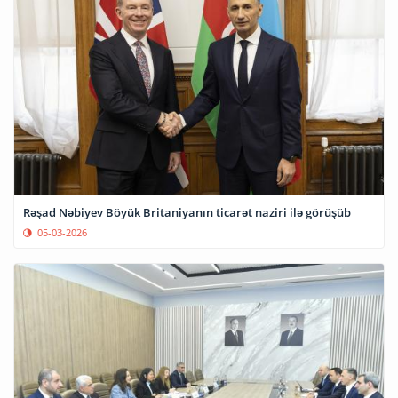
Rəşad Nəbiyev Böyük Britaniyanın ticarət naziri ilə görüşüb
05-03-2026