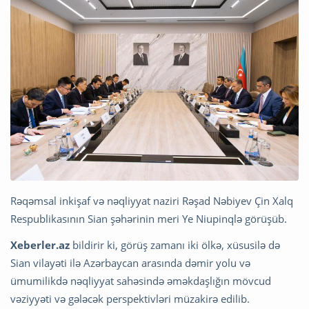
Rəqəmsal inkişaf və nəqliyyat naziri Rəşad Nəbiyev Çin Xalq
Respublikasının Sian şəhərinin meri Ye Niupinqlə görüşüb.
Xeberler.az
bildirir ki, görüş zamanı iki ölkə, xüsusilə də
Sian vilayəti ilə Azərbaycan arasında dəmir yolu və
ümumilikdə nəqliyyat sahəsində əməkdaşlığın mövcud
vəziyyəti və gələcək perspektivləri müzakirə edilib.