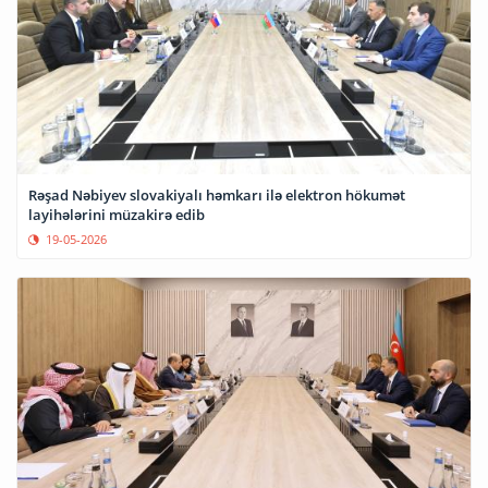
Rəşad Nəbiyev slovakiyalı həmkarı ilə elektron hökumət
layihələrini müzakirə edib
19-05-2026