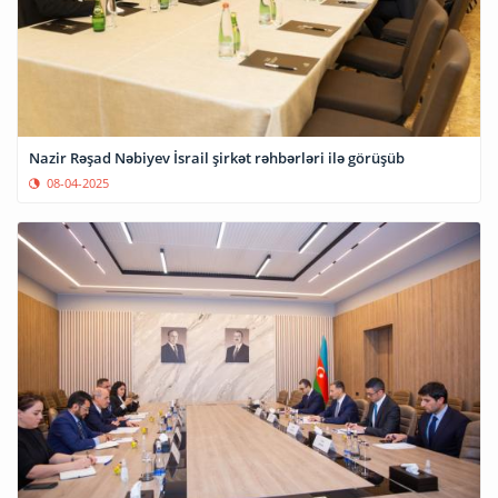
Nazir Rəşad Nəbiyev İsrail şirkət rəhbərləri ilə görüşüb
08-04-2025