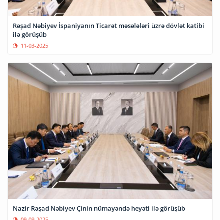
Rəşad Nəbiyev İspaniyanın Ticarət məsələləri üzrə dövlət katibi
ilə görüşüb
11-03-2025
Nazir Rəşad Nəbiyev Çinin nümayəndə heyəti ilə görüşüb
09-09-2025