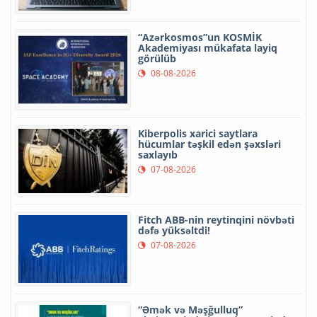
“Azərkosmos”un KOSMİK
Akademiyası mükafata layiq
görülüb
08-08-2026
Kiberpolis xarici saytlara
hücumlar təşkil edən şəxsləri
saxlayıb
07-08-2026
Fitch ABB-nin reytinqini növbəti
dəfə yüksəltdi!
07-08-2026
“Əmək və Məşğulluq”