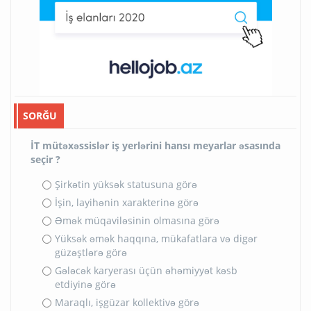
SORĞU
İT mütəxəssislər iş yerlərini hansı meyarlar əsasında
seçir ?
Şirkətin yüksək statusuna görə
İşin, layihənin xarakterinə görə
Əmək müqaviləsinin olmasına görə
Yüksək əmək haqqına, mükafatlara və digər
güzəştlərə görə
Gələcək karyerası üçün əhəmiyyət kəsb
etdiyinə görə
Maraqlı, işgüzar kollektivə görə