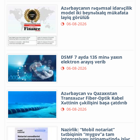
Azərbaycanın rəqəmsal idarəçilik
model iki beynəlxalq mükafata
layiq görülüb
06-08-2026
DSMF 7 ayda 135 minə yaxın
elektron arayış verib
06-08-2026
Azərbaycan və Qazaxıstan
Transxəzər Fiber-Optik Kabel
Xəttinin çəkilişini başa çatdırıb
06-08-2026
Nazirlik: “Mobil notariat”
tətbiqinin “mygov”a tam
inteqrasiyası istiqamətində işlər