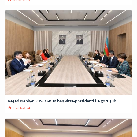
Rəşad Nəbiyev CISCO-nun baş vitse-prezidenti ilə görüşüb
15-11-2024