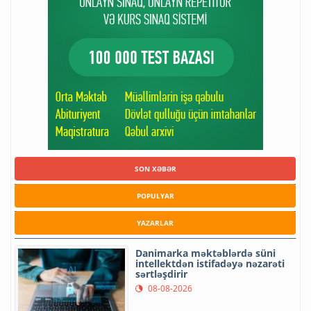
SON XƏBƏR
POPULYAR
YAZARLAR
Danimarka məktəblərdə süni
intellektdən istifadəyə nəzarəti
sərtləşdirir
08-08-2026