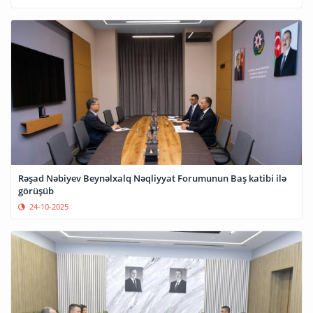
Rəşad Nəbiyev Beynəlxalq Nəqliyyat Forumunun Baş katibi ilə
görüşüb
24-10-2025