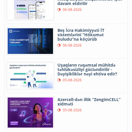
davam etdirilir
06-08-2026
Beş İcra Hakimiyyəti İT
sistemlərini “Hökumət
buludu”na köçürüb
06-08-2026
Uşaqların rəqəmsal mühitdə
təhlükəsizliyi gücləndirilir -
Dəyişikliklər nəyi ehtiva edir?
05-08-2026
Azercell-dən illik “ZengimCELL”
xidməti
05-08-2026