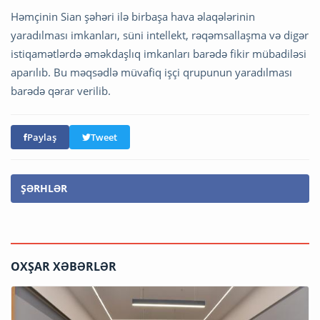
Həmçinin Sian şəhəri ilə birbaşa hava əlaqələrinin
yaradılması imkanları, süni intellekt, rəqəmsallaşma və digər
istiqamətlərdə əməkdaşlıq imkanları barədə fikir mübadiləsi
aparılıb. Bu məqsədlə müvafiq işçi qrupunun yaradılması
barədə qərar verilib.
Paylaş
Tweet
ŞƏRHLƏR
OXŞAR XƏBƏRLƏR