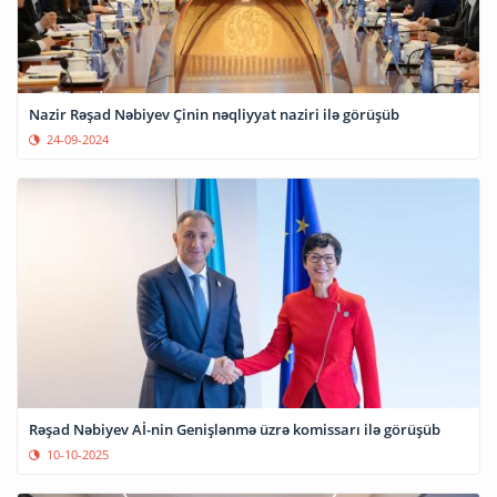
Nazir Rəşad Nəbiyev Çinin nəqliyyat naziri ilə görüşüb
24-09-2024
Rəşad Nəbiyev Aİ-nin Genişlənmə üzrə komissarı ilə görüşüb
10-10-2025