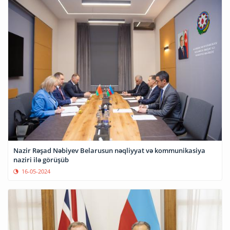
Nazir Rəşad Nəbiyev Belarusun nəqliyyat və kommunikasiya
naziri ilə görüşüb
16-05-2024