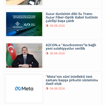
Xəzər dənizinin dibi ilə Trans-
Xəzər Fiber-Optik Kabel Xəttinin
çəkilişi başa çatıb
06-08-2026
AZCON-a "Azərkosmos"la bağlı
yeni səlahiyyətlər verilib
06-08-2026
“Meta”nın süni intellekti test
zamanı başqa şirkətin sisteminə
daxil olub
06-08-2026