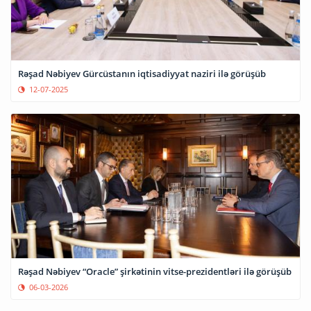
Rəşad Nəbiyev Gürcüstanın iqtisadiyyat naziri ilə görüşüb
12-07-2025
Rəşad Nəbiyev “Oracle” şirkətinin vitse-prezidentləri ilə görüşüb
06-03-2026