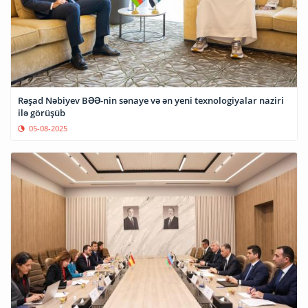
Rəşad Nəbiyev BƏƏ-nin sənaye və ən yeni texnologiyalar naziri
ilə görüşüb
05-08-2025