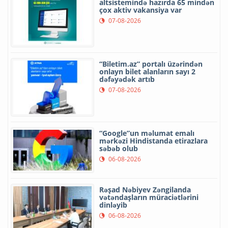
altsistemində hazırda 65 mindən
çox aktiv vakansiya var
07-08-2026
“Biletim.az” portalı üzərindən
onlayn bilet alanların sayı 2
dəfəyədək artıb
07-08-2026
“Google”un məlumat emalı
mərkəzi Hindistanda etirazlara
səbəb olub
06-08-2026
Rəşad Nəbiyev Zəngilanda
vətəndaşların müraciətlərini
dinləyib
06-08-2026