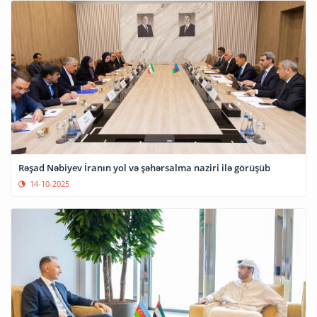
Rəşad Nəbiyev İranın yol və şəhərsalma naziri ilə görüşüb
14-10-2025