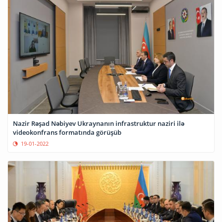
Nazir Rəşad Nəbiyev Ukraynanın infrastruktur naziri ilə
videokonfrans formatında görüşüb
19-01-2022