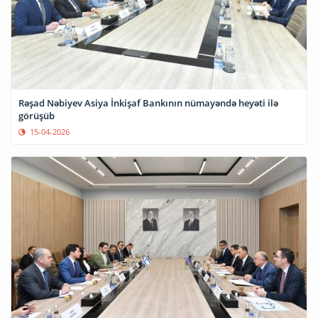
Rəşad Nəbiyev Asiya İnkişaf Bankının nümayəndə heyəti ilə
görüşüb
15-04-2026