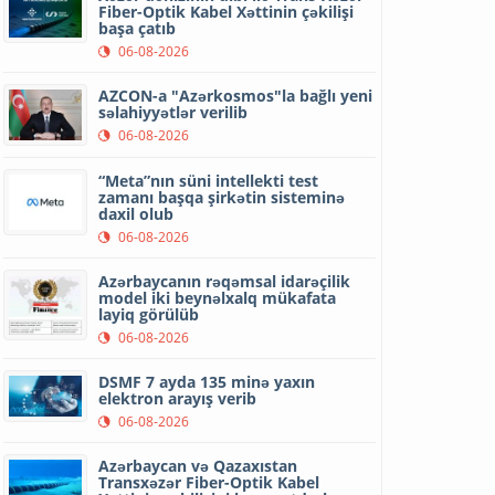
Fiber-Optik Kabel Xəttinin çəkilişi
başa çatıb
06-08-2026
AZCON-a "Azərkosmos"la bağlı yeni
səlahiyyətlər verilib
06-08-2026
“Meta”nın süni intellekti test
zamanı başqa şirkətin sisteminə
daxil olub
06-08-2026
Azərbaycanın rəqəmsal idarəçilik
model iki beynəlxalq mükafata
layiq görülüb
06-08-2026
DSMF 7 ayda 135 minə yaxın
elektron arayış verib
06-08-2026
Azərbaycan və Qazaxıstan
Transxəzər Fiber-Optik Kabel