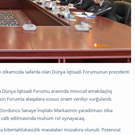
ev ölkəmizdə səfərdə olan Dünya İqtisadi Forumunun prezidenti
nla Dünya İqtisadi Forumu arasında mövcud əməkdaşlıq
izin Forumla əlaqələrə xüsusi önəm verdiyi vurğulanıb.
 Dördüncü Sənaye İnqilabı Mərkəzinin yaradılması ölkə
arın cəlb edilməsində mühüm rol oynayacaq.
 kibertəhlükəsizlik məsələləri müzakirə olunub. Potensial