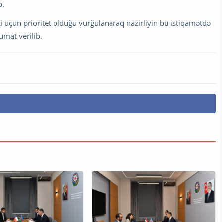
b.
çün prioritet olduğu vurğulanaraq nazirliyin bu istiqamətdə
umat verilib.