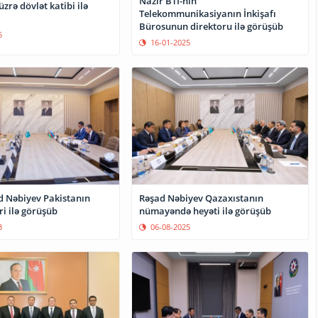
Nazir BTİ-nin
üzrə dövlət katibi ilə
Telekommunikasiyanın İnkişafı
Bürosunun direktoru ilə görüşüb
5
16-01-2025
d Nəbiyev Pakistanın
Rəşad Nəbiyev Qazaxıstanın
ri ilə görüşüb
nümayəndə heyəti ilə görüşüb
3
06-08-2025