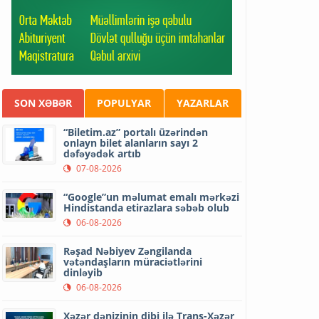
SON XƏBƏR
POPULYAR
YAZARLAR
“Biletim.az” portalı üzərindən
onlayn bilet alanların sayı 2
dəfəyədək artıb
07-08-2026
“Google”un məlumat emalı mərkəzi
Hindistanda etirazlara səbəb olub
06-08-2026
Rəşad Nəbiyev Zəngilanda
vətəndaşların müraciətlərini
dinləyib
06-08-2026
Xəzər dənizinin dibi ilə Trans-Xəzər