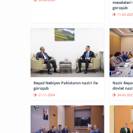
məsələləri 
görüşüb
11-03-202
Rəşad Nəbiyev Pakistanın naziri ilə
Nazir Rəşa
görüşüb
dövlət nazi
21-11-2024
24-02-202