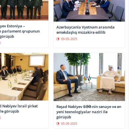
yev Estoniya –
Azərbaycanla Vyetnam arasında
n parlament qrupunun
əməkdaşlıq müzakirə edilib
 görüşüb
09-05-2025
1
 Nəbiyev İsrail şirkət
Rəşad Nəbiyev BƏƏ-nin sənaye və ən
ilə görüşüb
yeni texnologiyalar naziri ilə
görüşüb
5
05-08-2025