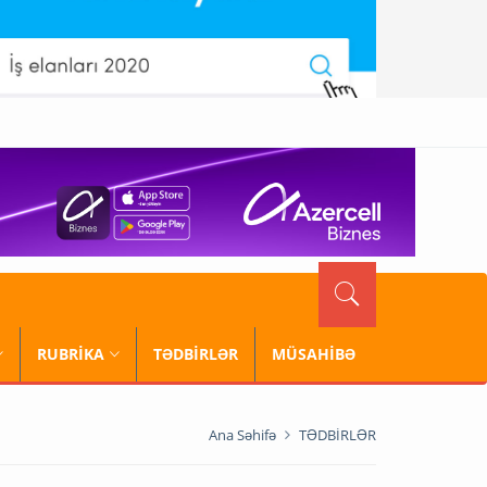
RUBRİKA
TƏDBİRLƏR
MÜSAHİBƏ
Ana Səhifə
TƏDBİRLƏR