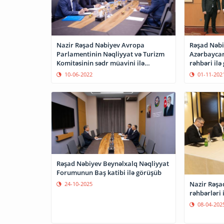
Nazir Rəşad Nəbiyev Avropa
Rəşad Nəbi
Parlamentinin Nəqliyyat və Turizm
Azərbayca
Komitəsinin sədr müavini ilə
rəhbəri ilə
görüşüb
10-06-2022
01-11-202
Rəşad Nəbiyev Beynəlxalq Nəqliyyat
Forumunun Baş katibi ilə görüşüb
Nazir Rəşad
24-10-2025
rəhbərləri 
08-04-202