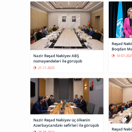
Rəşad Nəbi
Boqdan Mar
Nazir Rəşad Nəbiyev ABŞ
10-07-202
nümayəndələri ilə görüşüb
21-11-2025
Nazir Rəşad Nəbiyev üç ölkənin
Azərbaycandakı səfirləri ilə görüşüb
Rəşad Nəbi
28-08-2024