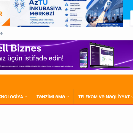
QƏ
XNOLOGİYA
TƏNZİMLƏMƏ
TELEKOM VƏ NƏQLİYYAT