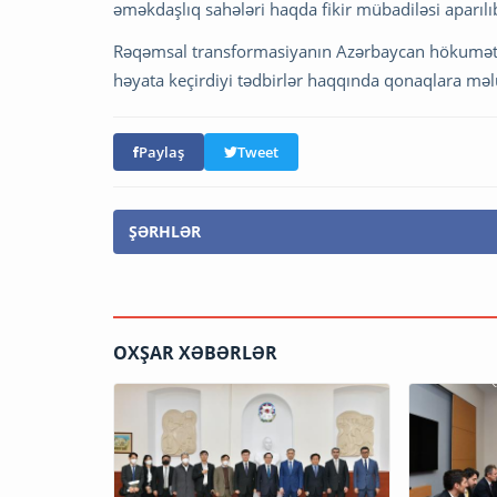
əməkdaşlıq sahələri haqda fikir mübadiləsi aparılı
Rəqəmsal transformasiyanın Azərbaycan hökuməti ü
həyata keçirdiyi tədbirlər haqqında qonaqlara məl
Paylaş
Tweet
ŞƏRHLƏR
OXŞAR XƏBƏRLƏR