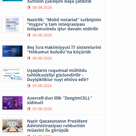
Xəttinin çəkilişini başa çatdırıb
06-08-2026
Nazirlik: “Mobil notariat” tətbiqinin
“mygov”a tam inteqrasiyası
istiqamətində işlər davam etdirilir
06-08-2026
Beş İcra Hakimiyyəti İT sistemlərini
“Hökumət buludu”na köçürüb
06-08-2026
Uşaqların rəqəmsal mühitdə
təhlükəsizliyi gücləndirilir -
Dəyişikliklər nəyi ehtiva edir?
05-08-2026
Azercell-dən illik “ZengimCELL”
xidməti
05-08-2026
Nazir Qazaxıstanın Prezident
Administrasiyası rəhbərinin
müavini ilə görüşüb