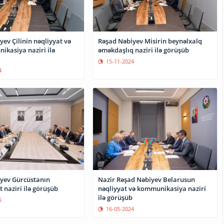
ev Çilinin nəqliyyat və
Rəşad Nəbiyev Misirin beynəlxalq
ikasiya naziri ilə
əməkdaşlıq naziri ilə görüşüb
15-11-2024
4
yev Gürcüstanın
Nazir Rəşad Nəbiyev Belarusun
t naziri ilə görüşüb
nəqliyyat və kommunikasiya naziri
ilə görüşüb
5
16-05-2024