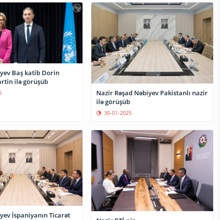
yev Baş katib Dorin
tin ilə görüşüb
Nazir Rəşad Nəbiyev Pakistanlı nazir
5
ilə görüşüb
30-01-2025
yev İspaniyanın Ticarət