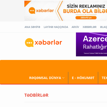
ANA SƏHİFƏ
LAYİHƏ HAQQINDA
ARXİV
XƏBƏRLƏR
ƏLA
RƏQƏMSAL DÜNYA
E - HÖKUMƏT
TE
TƏDBİRLƏR