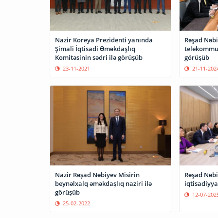
Nazir Koreya Prezidenti yanında
Rəşad Nəbiy
Şimali İqtisadi Əməkdaşlıq
telekommun
Komitəsinin sədri ilə görüşüb
görüşüb
23-11-2021
21-11-202
Nazir Rəşad Nəbiyev Misirin
Rəşad Nəbi
beynəlxalq əməkdaşlıq naziri ilə
iqtisadiyya
görüşüb
12-07-202
25-02-2022