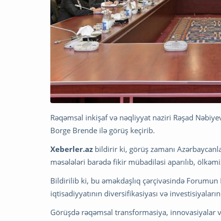
Rəqəmsal inkişaf və nəqliyyat naziri Rəşad Nəbiy
Borge Brende ilə görüş keçirib.
Xeberler.az
bildirir ki, görüş zamanı Azərbayca
məsələləri barədə fikir mübadiləsi aparılıb, ölkəm
Bildirilib ki, bu əməkdaşlıq çərçivəsində Forumun
iqtisadiyyatının diversifikasiyası və investisiyal
Görüşdə rəqəmsal transformasiya, innovasiyalar və