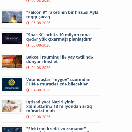
05-08-2026
"Falcon 9" raketinin bir hissəsi Ayla
toqquşacaq
05-08-2026
“SpaceX” orbitə 10 milyon tona
qədər yük çıxarmağı planlaşdırır
05-08-2026
Bakcell rouminqi ilə yay tətilində
dünyanı kəşf et
04-08-2026
Vətəndaşlar “mygov” üzərindən
FHN-ə müraciət edə biləcəklər
04-08-2026
İqtisadiyyat Nazirliyinin
xidmətlərinə 13 milyondan artıq
müraciət olub
03-08-2026
"Elektron kredit və zəmanət"