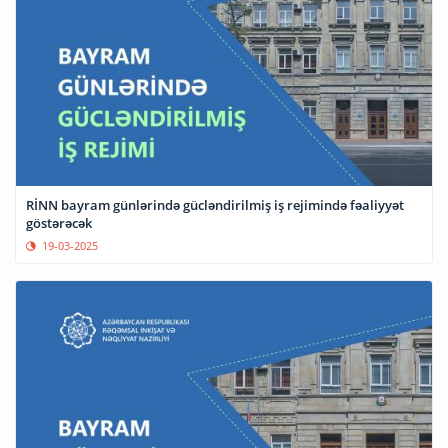
RİNN bayram günlərində gücləndirilmiş iş rejimində fəaliyyət
göstərəcək
19-03-2025