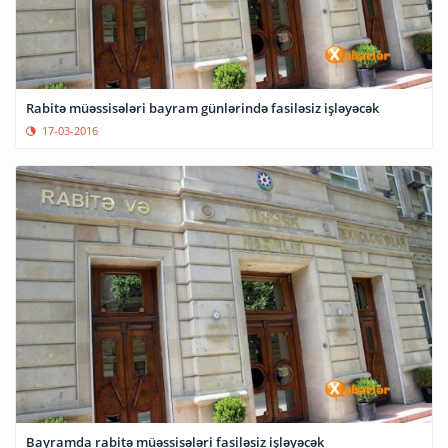
Rabitə müəssisələri bayram günlərində fasiləsiz işləyəcək
17-03-2016
Bayramda rabitə müəssisələri fasiləsiz işləyəcək