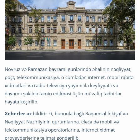
Novruz və Ramazan bayramı günlərində əhalinin nəqliyyat,
poçt, telekommunikasiya, o cümlədən internet, mobil rabitə
xidmətləri və radio-televiziya yayımı ilə keyfiyyətli və
davamlı şəkildə təmin edilməsi üçün müvafiq tədbirlər
həyata keçirilib.
Xeberler.az
bildirir ki, bununla bağlı Rəqəmsal İnkişaf və
Nəqliyyat Nazirliyinin qurumlarına, eləcə də mobil və
telekommunikasiya operatorlarına, internet xidmət
provayderlərinə təlimat göndərilib.