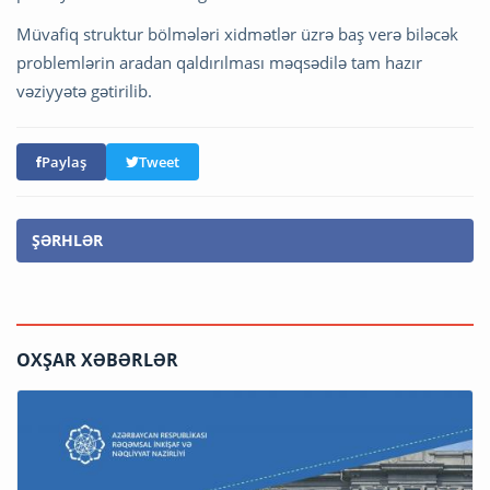
Müvafiq struktur bölmələri xidmətlər üzrə baş verə biləcək
problemlərin aradan qaldırılması məqsədilə tam hazır
vəziyyətə gətirilib.
Paylaş
Tweet
ŞƏRHLƏR
OXŞAR XƏBƏRLƏR