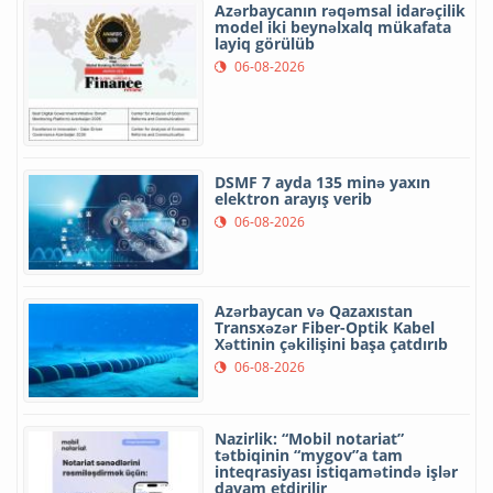
Azərbaycanın rəqəmsal idarəçilik
model iki beynəlxalq mükafata
layiq görülüb
06-08-2026
DSMF 7 ayda 135 minə yaxın
elektron arayış verib
06-08-2026
Azərbaycan və Qazaxıstan
Transxəzər Fiber-Optik Kabel
Xəttinin çəkilişini başa çatdırıb
06-08-2026
Nazirlik: “Mobil notariat”
tətbiqinin “mygov”a tam
inteqrasiyası istiqamətində işlər
davam etdirilir