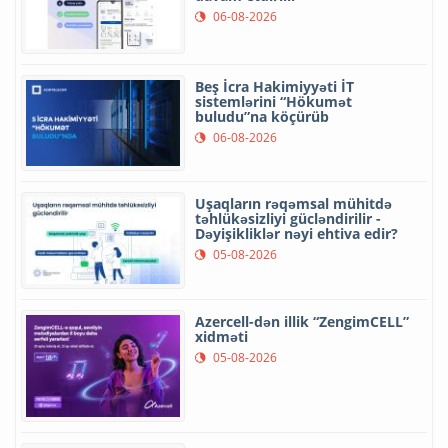
06-08-2026
Beş İcra Hakimiyyəti İT
sistemlərini “Hökumət
buludu”na köçürüb
06-08-2026
Uşaqların rəqəmsal mühitdə
təhlükəsizliyi gücləndirilir -
Dəyişikliklər nəyi ehtiva edir?
05-08-2026
Azercell-dən illik “ZengimCELL”
xidməti
05-08-2026