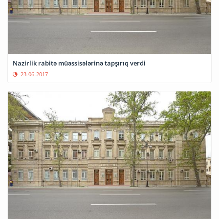
Nazirlik rabitə müəssisələrinə tapşırıq verdi
23-06-2017