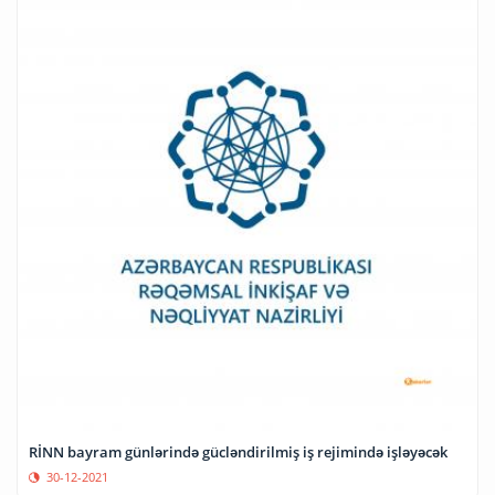
RİNN bayram günlərində gücləndirilmiş iş rejimində işləyəcək
30-12-2021