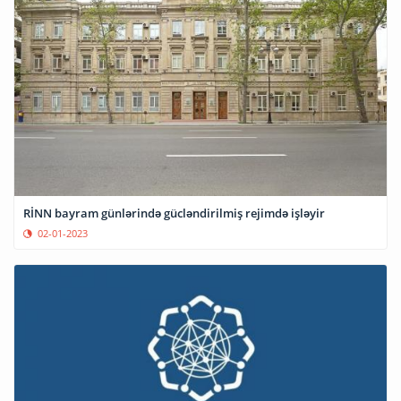
RİNN bayram günlərində gücləndirilmiş rejimdə işləyir
02-01-2023