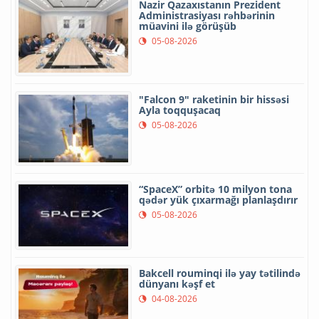
Nazir Qazaxıstanın Prezident
Administrasiyası rəhbərinin
müavini ilə görüşüb
05-08-2026
"Falcon 9" raketinin bir hissəsi
Ayla toqquşacaq
05-08-2026
“SpaceX” orbitə 10 milyon tona
qədər yük çıxarmağı planlaşdırır
05-08-2026
Bakcell rouminqi ilə yay tətilində
dünyanı kəşf et
04-08-2026