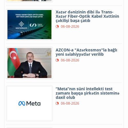
Xəzər dənizinin dibi ilə Trans-
Xəzər Fiber-Optik Kabel Xəttinin
çəkilişi başa çatıb
06-08-2026
AZCON-a "Azərkosmos"la bağlı
yeni səlahiyyətlər verilib
06-08-2026
“Meta”nın süni intellekti test
zamanı başqa şirkətin sisteminə
daxil olub
06-08-2026