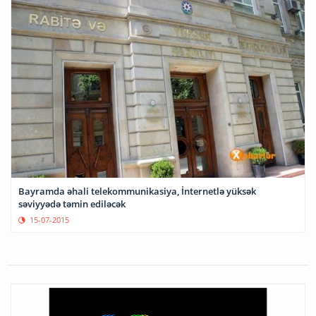
Bayramda əhali telekommunikasiya, İnternetlə yüksək
səviyyədə təmin ediləcək
15-07-2015