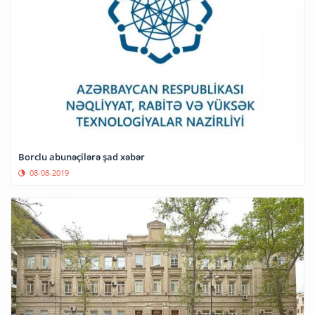
Borclu abunəçilərə şad xəbər
08-08-2019