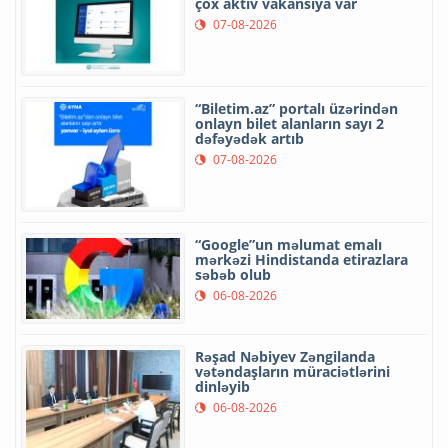
çox aktiv vakansiya var
07-08-2026
“Biletim.az” portalı üzərindən
onlayn bilet alanların sayı 2
dəfəyədək artıb
07-08-2026
“Google”un məlumat emalı
mərkəzi Hindistanda etirazlara
səbəb olub
06-08-2026
Rəşad Nəbiyev Zəngilanda
vətəndaşların müraciətlərini
dinləyib
06-08-2026