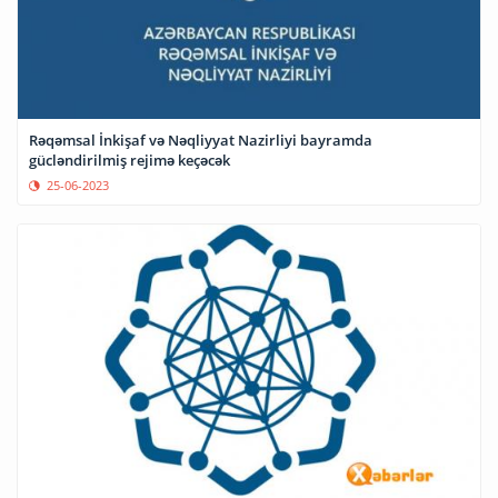
Rəqəmsal İnkişaf və Nəqliyyat Nazirliyi bayramda
gücləndirilmiş rejimə keçəcək
25-06-2023