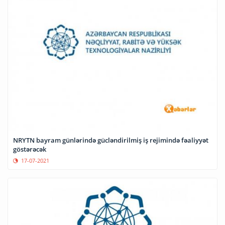
NRYTN bayram günlərində gücləndirilmiş iş rejimində fəaliyyət
göstərəcək
17-07-2021