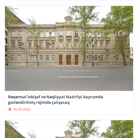
Rəqəmsal İnkişaf və Nəqliyyat Nazirliyi bayramda
gücləndirilmiş rejimdə çalışacaq
18-03-2023