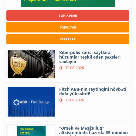
SON XƏBƏR
POPULYAR
YAZARLAR
Kiberpolis xarici saytlara
hücumlar təşkil edən şəxsləri
saxlayıb
07-08-2026
Fitch ABB-nin reytinqini növbəti
dəfə yüksəltdi!
07-08-2026
“Əmək və Məşğulluq”
altsistemində hazırda 65 mindən