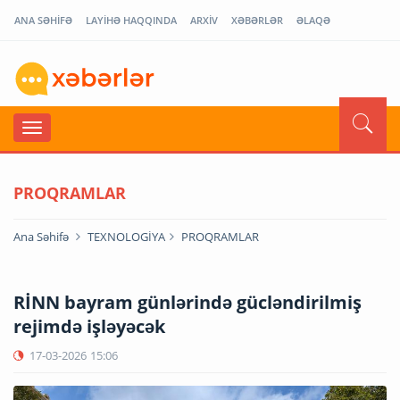
ANA SƏHİFƏ
LAYİHƏ HAQQINDA
ARXİV
XƏBƏRLƏR
ƏLAQƏ
PROQRAMLAR
Ana Səhifə
TEXNOLOGİYA
PROQRAMLAR
RİNN bayram günlərində gücləndirilmiş
rejimdə işləyəcək
17-03-2026
15:06