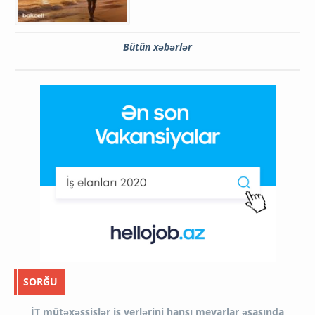
Bütün xəbərlər
SORĞU
İT mütəxəssislər iş yerlərini hansı meyarlar əsasında