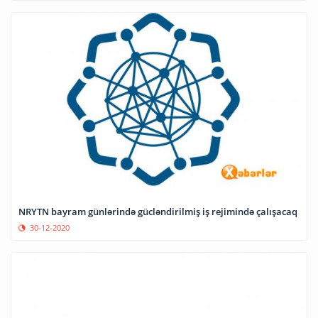
NRYTN bayram günlərində gücləndirilmiş iş rejimində çalışacaq
30-12-2020