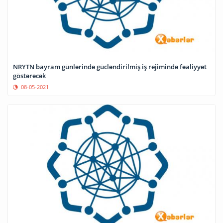
NRYTN bayram günlərində gücləndirilmiş iş rejimində fəaliyyət
göstərəcək
08-05-2021