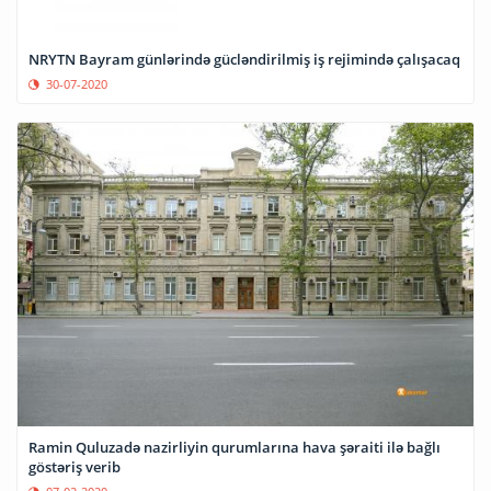
NRYTN Bayram günlərində gücləndirilmiş iş rejimində çalışacaq
30-07-2020
Ramin Quluzadə nazirliyin qurumlarına hava şəraiti ilə bağlı
göstəriş verib