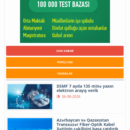
SON XƏBƏR
POPULYAR
YAZARLAR
DSMF 7 ayda 135 minə yaxın
elektron arayış verib
06-08-2026
Azərbaycan və Qazaxıstan
Transxəzər Fiber-Optik Kabel
Xəttinin çəkilişini başa çatdırıb