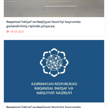
Rəqəmsal İnkişaf və Nəqliyyat Nazirliyi bayramda
gücləndirilmiş rejimdə çalışacaq
18-03-2023
Rəqəmsal İnkişaf və Nəqliyyat Nazirliyi bayramda