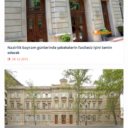
Nazirlik bayram günlərində şəbəkələrin fasiləsiz işini təmin
edəcək
28-12-2015