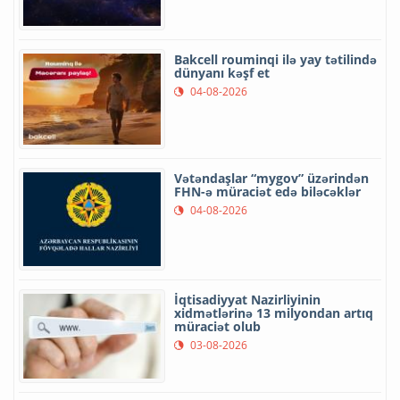
Bakcell rouminqi ilə yay tətilində
dünyanı kəşf et
04-08-2026
Vətəndaşlar “mygov” üzərindən
FHN-ə müraciət edə biləcəklər
04-08-2026
İqtisadiyyat Nazirliyinin
xidmətlərinə 13 milyondan artıq
müraciət olub
03-08-2026