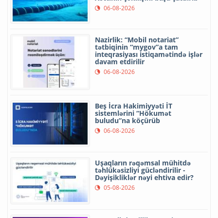
06-08-2026
Nazirlik: “Mobil notariat”
tətbiqinin “mygov”a tam
inteqrasiyası istiqamətində işlər
davam etdirilir
06-08-2026
Beş İcra Hakimiyyəti İT
sistemlərini “Hökumət
buludu”na köçürüb
06-08-2026
Uşaqların rəqəmsal mühitdə
təhlükəsizliyi gücləndirilir -
Dəyişikliklər nəyi ehtiva edir?
05-08-2026