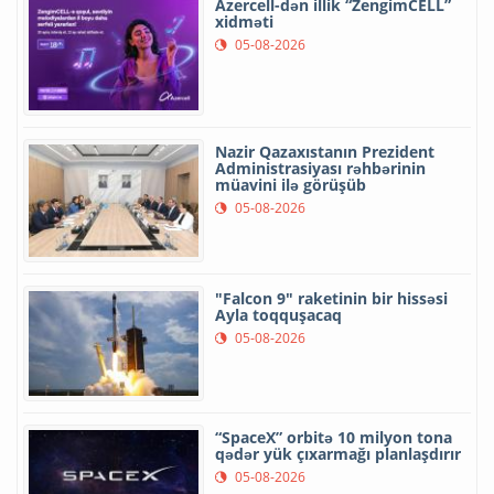
Azercell-dən illik “ZengimCELL”
xidməti
05-08-2026
Nazir Qazaxıstanın Prezident
Administrasiyası rəhbərinin
müavini ilə görüşüb
05-08-2026
"Falcon 9" raketinin bir hissəsi
Ayla toqquşacaq
05-08-2026
“SpaceX” orbitə 10 milyon tona
qədər yük çıxarmağı planlaşdırır
05-08-2026