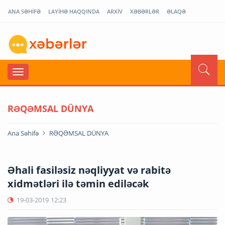
ANA SƏHİFƏ
LAYİHƏ HAQQINDA
ARXİV
XƏBƏRLƏR
ƏLAQƏ
RƏQƏMSAL DÜNYA
Ana Səhifə
RƏQƏMSAL DÜNYA
Əhali fasiləsiz nəqliyyat və rabitə
xidmətləri ilə təmin ediləcək
19-03-2019
12:23