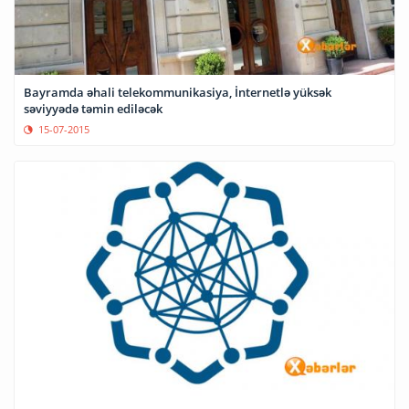
Bayramda əhali telekommunikasiya, İnternetlə yüksək
səviyyədə təmin ediləcək
15-07-2015