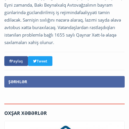
Eyni zamanda, Bakı Beynəlxalq Avtovağzalının bayram
günlərində gücləndirilmiş iş rejimindəfəaliyyəti təmin
ediləcək. Sərnişin sıxlığını nəzərə alaraq, lazımi sayda əlavə
avtobus xəttə buraxılacaq. Vətəndaşlardan rastlaşdıqları
istənilən problemlə bağlı 1655 saylı Qaynar Xətt-lə əlaqə
saxlamaları xahiş olunur.
Paylaş
Tweet
ŞƏRHLƏR
OXŞAR XƏBƏRLƏR