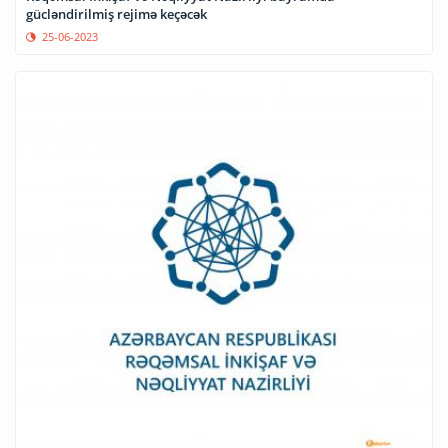
gücləndirilmiş rejimə keçəcək
25-06-2023