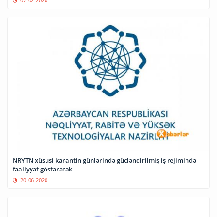
07-02-2020
NRYTN xüsusi karantin günlərində gücləndirilmiş iş rejimində
fəaliyyət göstərəcək
20-06-2020