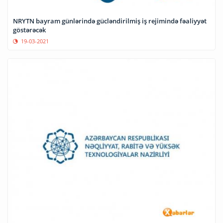
NRYTN bayram günlərində gücləndirilmiş iş rejimində fəaliyyət
göstərəcək
19-03-2021