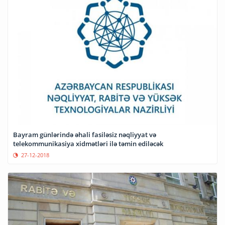
Bayram günlərində əhali fasiləsiz nəqliyyat və
telekommunikasiya xidmətləri ilə təmin ediləcək
27-12-2018