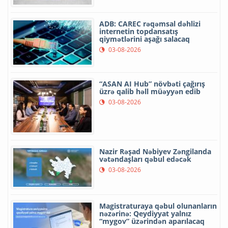
ADB: CAREC rəqəmsal dəhlizi
internetin topdansatış
qiymətlərini aşağı salacaq
03-08-2026
“ASAN AI Hub” növbəti çağırış
üzrə qalib həll müəyyən edib
03-08-2026
Nazir Rəşad Nəbiyev Zəngilanda
vətəndaşları qəbul edəcək
03-08-2026
Magistraturaya qəbul olunanların
nəzərinə: Qeydiyyat yalnız
“mygov” üzərindən aparılacaq