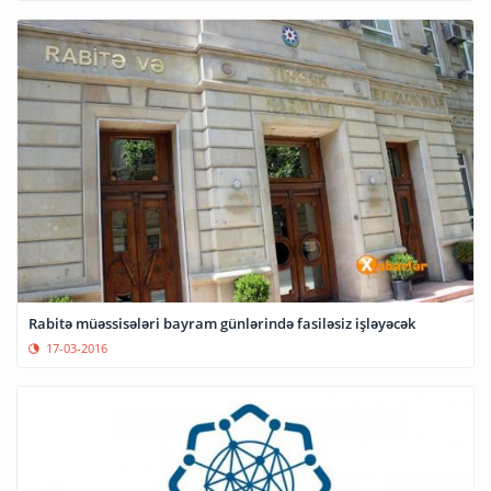
Rabitə müəssisələri bayram günlərində fasiləsiz işləyəcək
17-03-2016