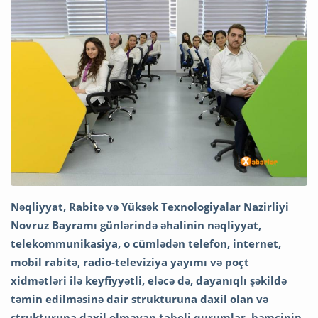
Nəqliyyat, Rabitə və Yüksək Texnologiyalar Nazirliyi
Novruz Bayramı günlərində əhalinin nəqliyyat,
telekommunikasiya, o cümlədən telefon, internet,
mobil rabitə, radio-televiziya yayımı və poçt
xidmətləri ilə keyfiyyətli, eləcə də, dayanıqlı şəkildə
təmin edilməsinə dair strukturuna daxil olan və
strukturuna daxil olmayan tabeli qurumlar, həmçinin