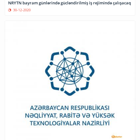
NRYTN bayram günlərində gücləndirilmiş iş rejimində çalışacaq
30-12-2020