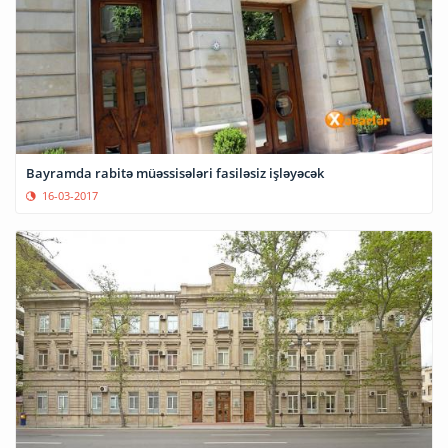
Bayramda rabitə müəssisələri fasiləsiz işləyəcək
16-03-2017