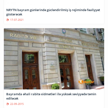
NRYTN bayram günlərində gücləndirilmiş iş rejimində fəaliyyət
göstərəcək
17-07-2021
Bayramda əhali rabitə xidmətləri ilə yüksək səviyyədə təmin
ediləcək
22-09-2015