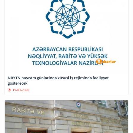
NRYTN bayram günlərində xüsusi iş rejimində fəaliyyət
göstərəcək
19-03-2020