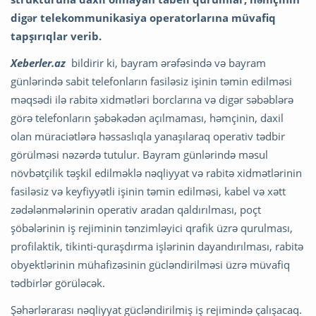
digər telekommunikasiya operatorlarına müvafiq
tapşırıqlar verib.
Xeberler.az
bildirir ki, bayram ərəfəsində və bayram
günlərində sabit telefonların fasiləsiz işinin təmin edilməsi
məqsədi ilə rabitə xidmətləri borclarına və digər səbəblərə
görə telefonların şəbəkədən açılmaması, həmçinin, daxil
olan müraciətlərə həssaslıqla yanaşılaraq operativ tədbir
görülməsi nəzərdə tutulur. Bayram günlərində məsul
növbətçilik təşkil edilməklə nəqliyyat və rabitə xidmətlərinin
fasiləsiz və keyfiyyətli işinin təmin edilməsi, kabel və xətt
zədələnmələrinin operativ aradan qaldırılması, poçt
şöbələrinin iş rejiminin tənzimləyici qrafik üzrə qurulması,
profilaktik, tikinti-quraşdırma işlərinin dayandırılması, rabitə
obyektlərinin mühafizəsinin gücləndirilməsi üzrə müvafiq
tədbirlər görüləcək.
Şəhərlərarası nəqliyyat gücləndirilmiş iş rejimində çalışacaq.