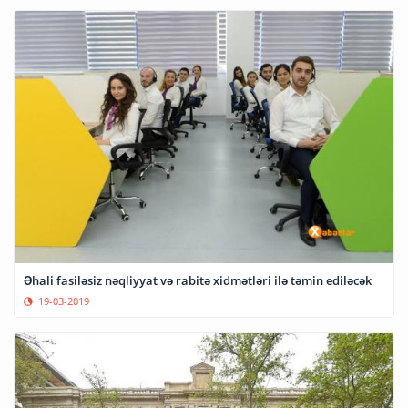
Əhali fasiləsiz nəqliyyat və rabitə xidmətləri ilə təmin ediləcək
19-03-2019