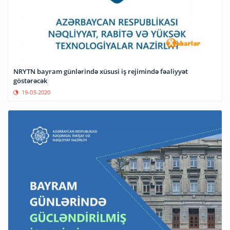
NRYTN bayram günlərində xüsusi iş rejimində fəaliyyət
göstərəcək
19-03-2020