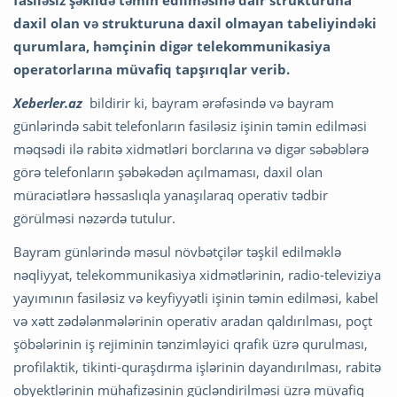
fasiləsiz şəkildə təmin edilməsinə dair strukturuna
daxil olan və strukturuna daxil olmayan tabeliyindəki
qurumlara, həmçinin digər telekommunikasiya
operatorlarına müvafiq tapşırıqlar verib.
Xeberler.az
bildirir ki, bayram ərəfəsində və bayram
günlərində sabit telefonların fasiləsiz işinin təmin edilməsi
məqsədi ilə rabitə xidmətləri borclarına və digər səbəblərə
görə telefonların şəbəkədən açılmaması, daxil olan
müraciətlərə həssaslıqla yanaşılaraq operativ tədbir
görülməsi nəzərdə tutulur.
Bayram günlərində məsul növbətçilər təşkil edilməklə
nəqliyyat, telekommunikasiya xidmətlərinin, radio-televiziya
yayımının fasiləsiz və keyfiyyətli işinin təmin edilməsi, kabel
və xətt zədələnmələrinin operativ aradan qaldırılması, poçt
şöbələrinin iş rejiminin tənzimləyici qrafik üzrə qurulması,
profilaktik, tikinti-quraşdırma işlərinin dayandırılması, rabitə
obyektlərinin mühafizəsinin gücləndirilməsi üzrə müvafiq