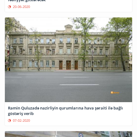
20-06-2020
Ramin Quluzadə nazirliyin qurumlarına hava şəraiti ilə bağlı
göstəriş verib
07-02-2020