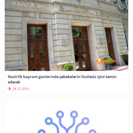
Nazirlik bayram günlərində şəbəkələrin fasiləsiz işini təmin
edəcək
28-12-2015