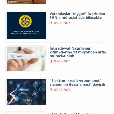
Vətəndaşlar “mygov” üzərindən
FHN-ə müraciət edə biləcəklər
04-08-2026
İqtisadiyyat Nazirliyinin
xidmətlərinə 13 milyondan artıq
müraciət olub
03-08-2026
"Elektron kredit və zəmanət"
sisteminin Əsasnaməsi" dəyişib
03-08-2026