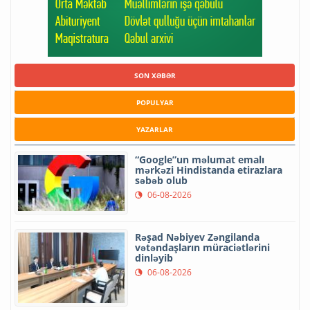
SON XƏBƏR
POPULYAR
YAZARLAR
“Google”un məlumat emalı
mərkəzi Hindistanda etirazlara
səbəb olub
06-08-2026
Rəşad Nəbiyev Zəngilanda
vətəndaşların müraciətlərini
dinləyib
06-08-2026