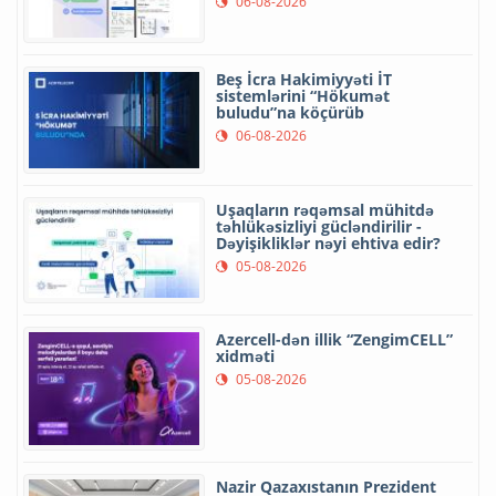
06-08-2026
Beş İcra Hakimiyyəti İT
sistemlərini “Hökumət
buludu”na köçürüb
06-08-2026
Uşaqların rəqəmsal mühitdə
təhlükəsizliyi gücləndirilir -
Dəyişikliklər nəyi ehtiva edir?
05-08-2026
Azercell-dən illik “ZengimCELL”
xidməti
05-08-2026
Nazir Qazaxıstanın Prezident