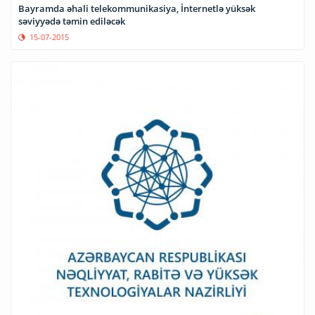
Bayramda əhali telekommunikasiya, İnternetlə yüksək
səviyyədə təmin ediləcək
15-07-2015