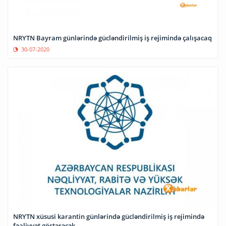
NRYTN Bayram günlərində gücləndirilmiş iş rejimində çalışacaq
30-07-2020
NRYTN xüsusi karantin günlərində gücləndirilmiş iş rejimində
fəaliyyət göstərəcək