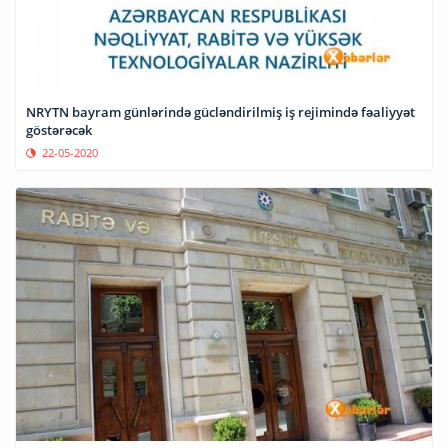
NRYTN bayram günlərində gücləndirilmiş iş rejimində fəaliyyət
göstərəcək
22-05-2020