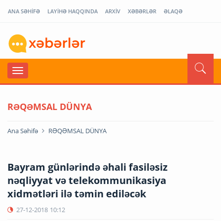
ANA SƏHİFƏ
LAYİHƏ HAQQINDA
ARXİV
XƏBƏRLƏR
ƏLAQƏ
RƏQƏMSAL DÜNYA
Ana Səhifə
RƏQƏMSAL DÜNYA
Bayram günlərində əhali fasiləsiz
nəqliyyat və telekommunikasiya
xidmətləri ilə təmin ediləcək
27-12-2018
10:12