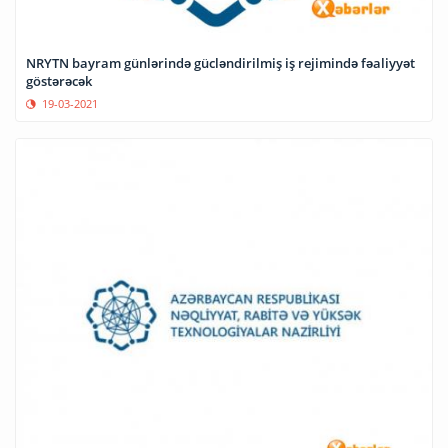
NRYTN bayram günlərində gücləndirilmiş iş rejimində fəaliyyət
göstərəcək
19-03-2021