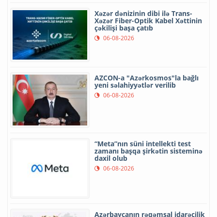
Xəzər dənizinin dibi ilə Trans-
Xəzər Fiber-Optik Kabel Xəttinin
çəkilişi başa çatıb
06-08-2026
AZCON-a "Azərkosmos"la bağlı
yeni səlahiyyətlər verilib
06-08-2026
“Meta”nın süni intellekti test
zamanı başqa şirkətin sisteminə
daxil olub
06-08-2026
Azərbaycanın rəqəmsal idarəçilik