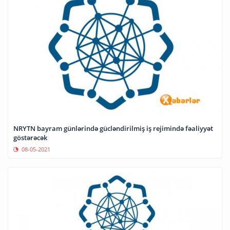
NRYTN bayram günlərində gücləndirilmiş iş rejimində fəaliyyət
göstərəcək
08-05-2021