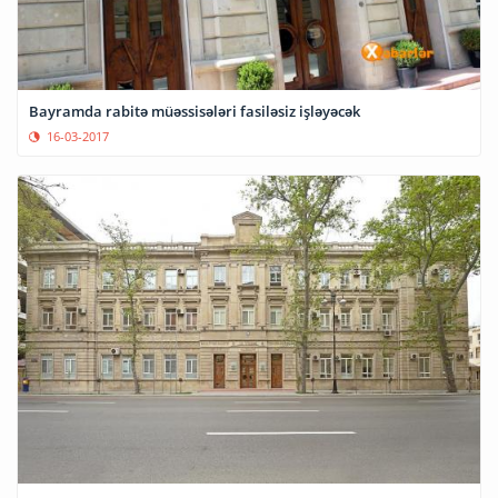
Bayramda rabitə müəssisələri fasiləsiz işləyəcək
16-03-2017