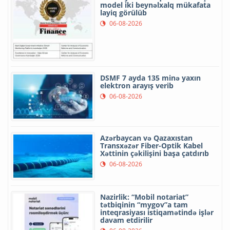
model iki beynəlxalq mükafata
layiq görülüb
06-08-2026
DSMF 7 ayda 135 minə yaxın
elektron arayış verib
06-08-2026
Azərbaycan və Qazaxıstan
Transxəzər Fiber-Optik Kabel
Xəttinin çəkilişini başa çatdırıb
06-08-2026
Nazirlik: “Mobil notariat”
tətbiqinin “mygov”a tam
inteqrasiyası istiqamətində işlər
davam etdirilir