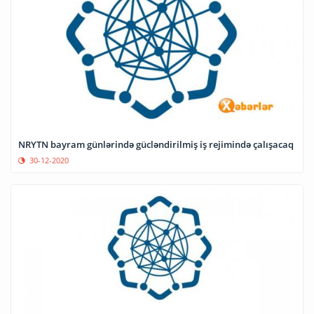
NRYTN bayram günlərində gücləndirilmiş iş rejimində çalışacaq
30-12-2020