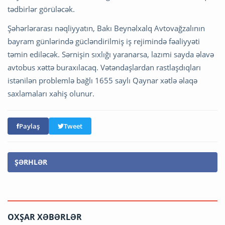
tədbirlər görüləcək.
Şəhərlərarası nəqliyyatın, Bakı Beynəlxalq Avtovağzalının
bayram günlərində gücləndirilmiş iş rejimində fəaliyyəti
təmin ediləcək. Sərnişin sıxlığı yaranarsa, lazımi sayda əlavə
avtobus xəttə buraxılacaq. Vətəndaşlardan rastlaşdıqları
istənilən problemlə bağlı 1655 saylı Qaynar xətlə əlaqə
saxlamaları xahiş olunur.
Paylaş
Tweet
ŞƏRHLƏR
OXŞAR XƏBƏRLƏR