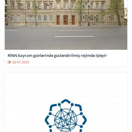
RİNN bayram günlərində gücləndirilmiş rejimdə işləyir
02-01-2023