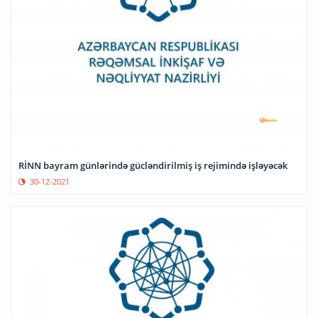
RİNN bayram günlərində gücləndirilmiş iş rejimində işləyəcək
30-12-2021