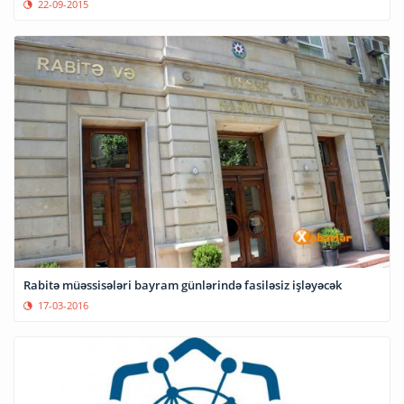
22-09-2015
Rabitə müəssisələri bayram günlərində fasiləsiz işləyəcək
17-03-2016