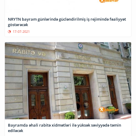
NRYTN bayram günlərində gücləndirilmiş iş rejimində fəaliyyət
göstərəcək
17-07-2021
Bayramda əhali rabitə xidmətləri ilə yüksək səviyyədə təmin
ediləcək